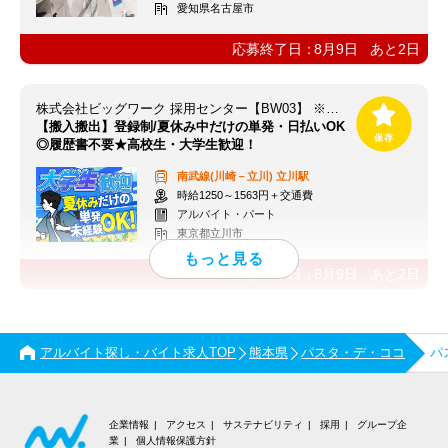
愛知県名古屋市
応募終了日：
8月9日
あと
2
日
株式会社ビッグワーク 採用センター【BW03】 ※立川エリア
【搬入搬出】登録制/夏休み中だけの単発・日払いOK
◎履歴書不要★高校生・大学生歓迎！
南武線(川崎－立川)
立川駅
時給1250～1563円＋交通費
アルバイト・パート
東京都立川市
応募終了日：
8月9日
あと
2
日
アルバイト探し・バイト求人TOP
熊本県
パスタ・デ・ココ
パ
企業情報
アクセス
サステナビリティ
採用
グループ企
業
個人情報保護方針