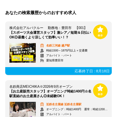
あなたの検索履歴からのおすすめ求人
株式会社アルバクルー 勤務地：豊田市 【001】
【スポーツ大会運営スタッフ】激レア／短期＆日払い
OK◎昼働くより涼しくて効率いい！？
名鉄三河線
越戸駅
時給1500～1875円以上＋交通費
アルバイト・パート
愛知県豊田市
応募終了日：
8月18日
名鉄商店MEICHIKA※2026年9月オープン
【お土産販売スタッフ】オープニング時給1400円☆名
駅直結のお土産屋さん◎未経験OK！
近鉄名古屋線
近鉄名古屋駅
オープニング：時給1400円 通常：時給1200円～＋交通費全額支給
アルバイト・パート