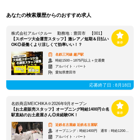
あなたの検索履歴からのおすすめ求人
株式会社アルバクルー 勤務地：豊田市 【001】
【スポーツ大会運営スタッフ】激レア／短期＆日払い
OK◎昼働くより涼しくて効率いい！？
名鉄三河線
越戸駅
時給1500～1875円以上＋交通費
アルバイト・パート
愛知県豊田市
応募終了日：
8月18日
名鉄商店MEICHIKA※2026年9月オープン
【お土産販売スタッフ】オープニング時給1400円☆名
駅直結のお土産屋さん◎未経験OK！
近鉄名古屋線
近鉄名古屋駅
オープニング：時給1400円 通常：時給1200円～＋交通費全額支給
アルバイト・パート