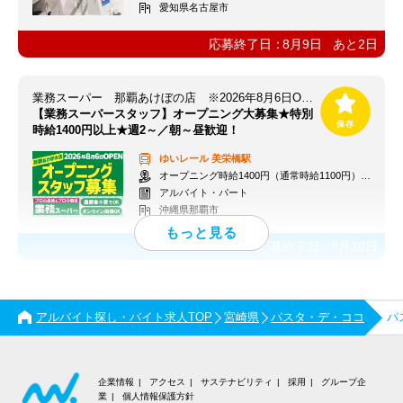
愛知県名古屋市
応募終了日：
8月9日
あと
2
日
業務スーパー 那覇あけぼの店 ※2026年8月6日OPEN
【業務スーパースタッフ】オープニング大募集★特別
時給1400円以上★週2～／朝～昼歓迎！
ゆいレール
美栄橋駅
オープニング時給1400円（通常時給1100円）※各種手当あり
アルバイト・パート
沖縄県那覇市
応募終了日：
8月20日
アルバイト探し・バイト求人TOP
宮崎県
パスタ・デ・ココ
パ
企業情報
アクセス
サステナビリティ
採用
グループ企
業
個人情報保護方針