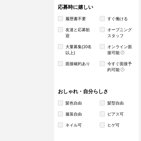
応募時に嬉しい
履歴書不要
すぐ働ける
友達と応募歓
オープニング
迎
スタッフ
大量募集(10名
オンライン面
以上)
接可能
面接確約あり
今すぐ面接予
約可能
おしゃれ・自分らしさ
髪色自由
髪型自由
服装自由
ピアス可
ネイル可
ヒゲ可