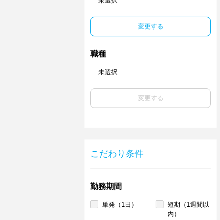
未選択
変更する
職種
未選択
変更する
こだわり条件
勤務期間
単発（1日）
短期（1週間以
内）