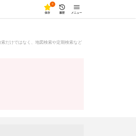
0
保存
履歴
メニュー
検索だけではなく、地図検索や定期検索など
！