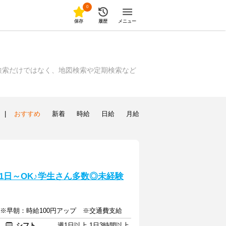
0
保存
履歴
メニュー
検索だけではなく、地図検索や定期検索など
！
|
おすすめ
新着
時給
日給
月給
1日～OK♪学生さん多数◎未経験
上 ※早朝：時給100円アップ ※交通費支給
シフト
週1日以上 1日3時間以上