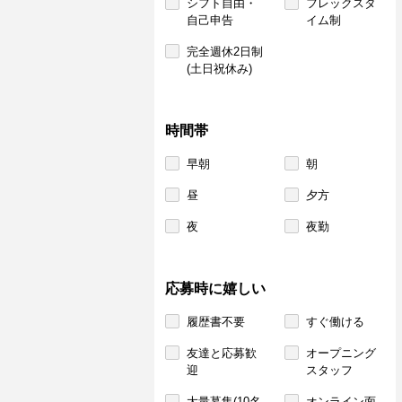
シフト自由・
フレックスタ
自己申告
イム制
完全週休2日制
(土日祝休み)
時間帯
早朝
朝
昼
夕方
夜
夜勤
応募時に嬉しい
履歴書不要
すぐ働ける
友達と応募歓
オープニング
迎
スタッフ
大量募集(10名
オンライン面