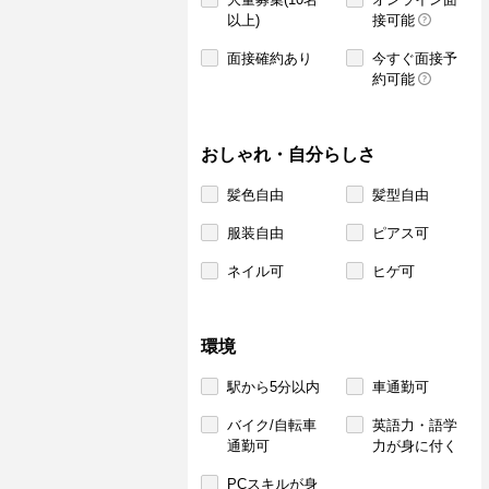
以上)
接可能
面接確約あり
今すぐ面接予
約可能
おしゃれ・自分らしさ
髪色自由
髪型自由
服装自由
ピアス可
ネイル可
ヒゲ可
環境
駅から5分以内
車通勤可
バイク/自転車
英語力・語学
通勤可
力が身に付く
PCスキルが身