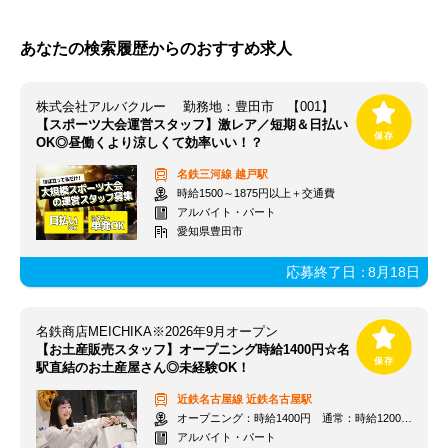
あなたの検索履歴からのおすすめ求人
株式会社アルバクルー 勤務地：豊田市 【001】
【スポーツ大会運営スタッフ】激レア／短期＆日払い
OK◎昼働くより涼しくて効率いい！？
名鉄三河線
越戸駅
時給1500～1875円以上＋交通費
アルバイト・パート
愛知県豊田市
応募終了日：
8月18日
名鉄商店MEICHIKA※2026年9月オープン
【お土産販売スタッフ】オープニング時給1400円☆名
駅直結のお土産屋さん◎未経験OK！
近鉄名古屋線
近鉄名古屋駅
オープニング：時給1400円 通常：時給1200円～＋交通費全額支給
アルバイト・パート