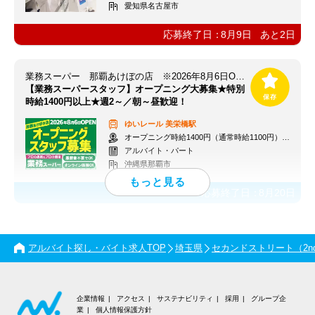
愛知県名古屋市
応募終了日：
8月9日
あと
2
日
業務スーパー 那覇あけぼの店 ※2026年8月6日OPEN
【業務スーパースタッフ】オープニング大募集★特別
時給1400円以上★週2～／朝～昼歓迎！
ゆいレール
美栄橋駅
オープニング時給1400円（通常時給1100円）※各種手当あり
アルバイト・パート
沖縄県那覇市
応募終了日：
8月20日
アルバイト探し・バイト求人TOP
埼玉県
セカンドストリート（2nd 
企業情報
アクセス
サステナビリティ
採用
グループ企
業
個人情報保護方針