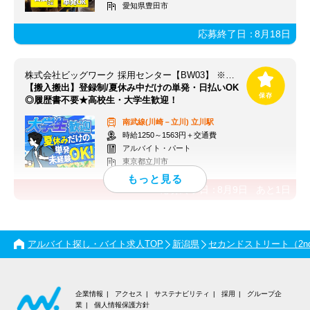
愛知県豊田市
応募終了日：
8月18日
株式会社ビッグワーク 採用センター【BW03】 ※立川エリア
【搬入搬出】登録制/夏休み中だけの単発・日払いOK
◎履歴書不要★高校生・大学生歓迎！
南武線(川崎－立川)
立川駅
時給1250～1563円＋交通費
アルバイト・パート
東京都立川市
応募終了日：
8月9日
あと
1
日
アルバイト探し・バイト求人TOP
新潟県
セカンドストリート（2nd 
企業情報
アクセス
サステナビリティ
採用
グループ企
業
個人情報保護方針