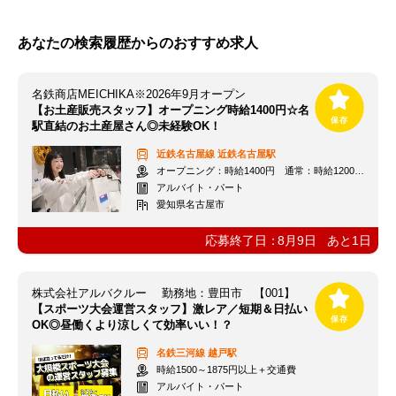
あなたの検索履歴からのおすすめ求人
名鉄商店MEICHIKA※2026年9月オープン
【お土産販売スタッフ】オープニング時給1400円☆名
駅直結のお土産屋さん◎未経験OK！
近鉄名古屋線
近鉄名古屋駅
オープニング：時給1400円 通常：時給1200円～＋交通費全額支給
アルバイト・パート
愛知県名古屋市
応募終了日：
8月9日
あと
1
日
株式会社アルバクルー 勤務地：豊田市 【001】
【スポーツ大会運営スタッフ】激レア／短期＆日払い
OK◎昼働くより涼しくて効率いい！？
名鉄三河線
越戸駅
時給1500～1875円以上＋交通費
アルバイト・パート