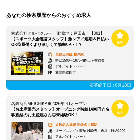
あなたの検索履歴からのおすすめ求人
株式会社アルバクルー 勤務地：豊田市 【001】
【スポーツ大会運営スタッフ】激レア／短期＆日払い
OK◎昼働くより涼しくて効率いい！？
名鉄三河線
越戸駅
時給1500～1875円以上＋交通費
アルバイト・パート
愛知県豊田市
応募終了日：
8月18日
名鉄商店MEICHIKA※2026年9月オープン
【お土産販売スタッフ】オープニング時給1400円☆名
駅直結のお土産屋さん◎未経験OK！
近鉄名古屋線
近鉄名古屋駅
オープニング：時給1400円 通常：時給1200円～＋交通費全額支給
アルバイト・パート