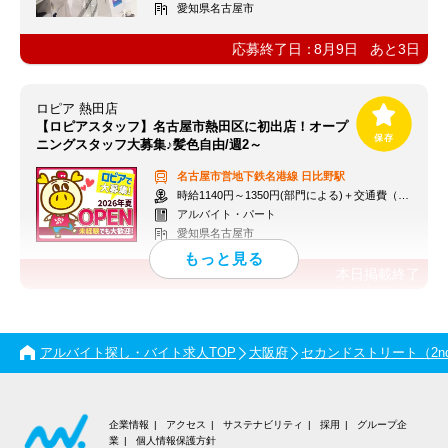
愛知県名古屋市
応募終了日：
8月9日
あと
3
日
ロピア 熱田店
【ロピアスタッフ】名古屋市熱田区に初出店！オープ
ニングスタッフ大募集♪髪色自由/週2～
名古屋市営地下鉄名港線
日比野駅
時給1140円～1350円(部門による)＋交通費（社内規定）
アルバイト・パート
愛知県名古屋市
本日掲載終了
アルバイト探し・バイト求人TOP
大阪府
セカンドストリート（2nd 
企業情報
アクセス
サステナビリティ
採用
グループ企
業
個人情報保護方針