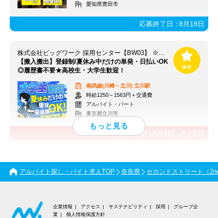
愛知県豊田市
応募終了日：
8月18日
株式会社ビッグワーク 採用センター【BW03】 ※立川エリア
【搬入搬出】登録制/夏休み中だけの単発・日払いOK
◎履歴書不要★高校生・大学生歓迎！
南武線(川崎－立川)
立川駅
時給1250～1563円＋交通費
アルバイト・パート
東京都立川市
応募終了日：
8月9日
あと
1
日
アルバイト探し・バイト求人TOP
奈良県
セカンドストリート（2nd 
企業情報
アクセス
サステナビリティ
採用
グループ企
業
個人情報保護方針