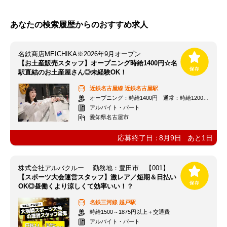
あなたの検索履歴からのおすすめ求人
名鉄商店MEICHIKA※2026年9月オープン
【お土産販売スタッフ】オープニング時給1400円☆名
駅直結のお土産屋さん◎未経験OK！
近鉄名古屋線
近鉄名古屋駅
オープニング：時給1400円 通常：時給1200円～＋交通費全額支給
アルバイト・パート
愛知県名古屋市
応募終了日：
8月9日
あと
1
日
株式会社アルバクルー 勤務地：豊田市 【001】
【スポーツ大会運営スタッフ】激レア／短期＆日払い
OK◎昼働くより涼しくて効率いい！？
名鉄三河線
越戸駅
時給1500～1875円以上＋交通費
アルバイト・パート