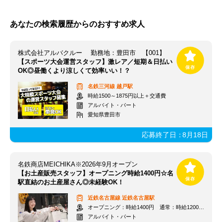
あなたの検索履歴からのおすすめ求人
株式会社アルバクルー 勤務地：豊田市 【001】
【スポーツ大会運営スタッフ】激レア／短期＆日払い
OK◎昼働くより涼しくて効率いい！？
名鉄三河線
越戸駅
時給1500～1875円以上＋交通費
アルバイト・パート
愛知県豊田市
応募終了日：
8月18日
名鉄商店MEICHIKA※2026年9月オープン
【お土産販売スタッフ】オープニング時給1400円☆名
駅直結のお土産屋さん◎未経験OK！
近鉄名古屋線
近鉄名古屋駅
オープニング：時給1400円 通常：時給1200円～＋交通費全額支給
アルバイト・パート