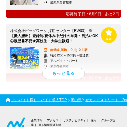
愛知県名古屋市
応募終了日：
8月9日
あと
2
日
株式会社ビッグワーク 採用センター【BW03】 ※立川エリア
【搬入搬出】登録制/夏休み中だけの単発・日払いOK
◎履歴書不要★高校生・大学生歓迎！
南武線(川崎－立川)
立川駅
時給1250～1563円＋交通費
アルバイト・パート
東京都立川市
応募終了日：
8月9日
あと
2
日
アルバイト探し・バイト求人TOP
岡山県
セカンドストリート（2nd 
企業情報
アクセス
サステナビリティ
採用
グループ企
業
個人情報保護方針