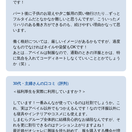
です！
パート後に子供のお迎えや夕ご飯用の買い物行けたり…ずっと
フルタイムだとなかなか難しいと思うんですが、こういったメ
リハリのある働き方ができるのも、続けやすい理由かなって思
います。
働く格好については、厳しいイメージがあるかもですが、過度
なものでなければネイルや染髪もOKです！
あとは…アベイルは制服なので、通勤のときの洋服とかは、特
に気合を入れてコーディネートしなくていいこととかでしょう
か（笑）。
30代・主婦さんの口コミ（評判）
＜福利厚生を実際に利用していますか？＞
しています！一番みんなが使っているのは社割でしょうか。こ
れ、実はアベイル以外でもつかえるんです！なので洋服以外に
も寝具やインテリアやコスメにも使えます。
しまむらグループ全体的に結構良心的なお値段なんですが、そ
れを更に割引できるのはテンション上がりますよね！
最近娘がオシャレに興味を持ち始めて、服を購入する機会が増