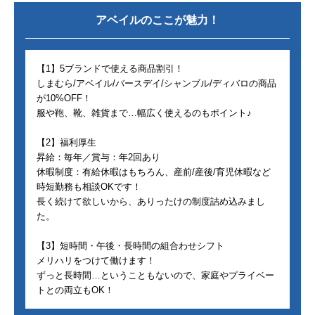
アベイル
のここが魅力！
【1】5ブランドで使える商品割引！
しまむら/アベイル/バースデイ/シャンブル/ディバロの商品
が10%OFF！
服や鞄、靴、雑貨まで…幅広く使えるのもポイント♪
【2】福利厚生
昇給：毎年／賞与：年2回あり
休暇制度：有給休暇はもちろん、産前/産後/育児休暇など
時短勤務も相談OKです！
長く続けて欲しいから、ありったけの制度詰め込みまし
た。
【3】短時間・午後・長時間の組合わせシフト
メリハリをつけて働けます！
ずっと長時間…ということもないので、家庭やプライベー
トとの両立もOK！