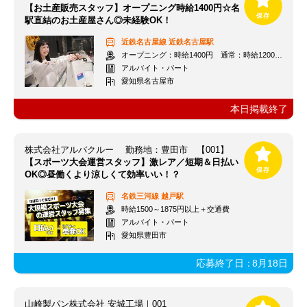
【お土産販売スタッフ】オープニング時給1400円☆名
駅直結のお土産屋さん◎未経験OK！
近鉄名古屋線
近鉄名古屋駅
オープニング：時給1400円 通常：時給1200円～＋交通費全額支給
アルバイト・パート
愛知県名古屋市
本日掲載終了
株式会社アルバクルー 勤務地：豊田市 【001】
【スポーツ大会運営スタッフ】激レア／短期＆日払い
OK◎昼働くより涼しくて効率いい！？
名鉄三河線
越戸駅
時給1500～1875円以上＋交通費
アルバイト・パート
愛知県豊田市
応募終了日：
8月18日
山崎製パン株式会社 安城工場｜001