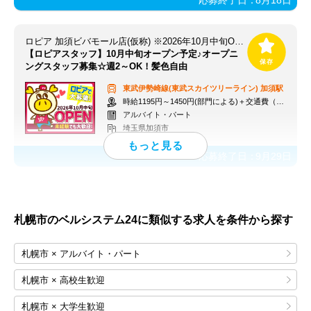
ロピア 加須ビバモール店(仮称) ※2026年10月中旬OPEN予定
【ロピアスタッフ】10月中旬オープン予定♪オープニ
ングスタッフ募集☆週2～OK！髪色自由
東武伊勢崎線(東武スカイツリーライン)
加須駅
時給1195円～1450円(部門による)＋交通費（社内規定）
アルバイト・パート
埼玉県加須市
応募終了日：
9月29日
札幌市のベルシステム24に類似する求人を条件から探す
札幌市 × アルバイト・パート
札幌市 × 高校生歓迎
札幌市 × 大学生歓迎