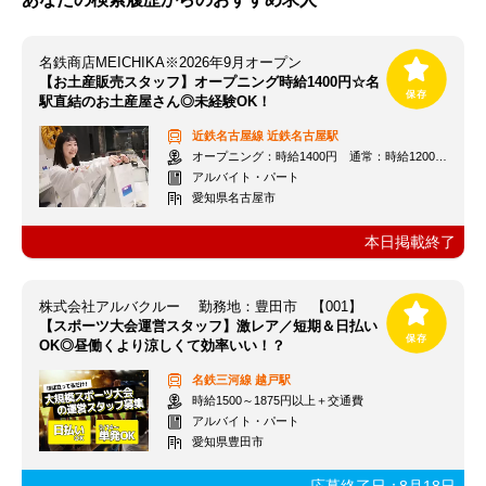
名鉄商店MEICHIKA※2026年9月オープン
【お土産販売スタッフ】オープニング時給1400円☆名
駅直結のお土産屋さん◎未経験OK！
近鉄名古屋線
近鉄名古屋駅
オープニング：時給1400円 通常：時給1200円～＋交通費全額支給
アルバイト・パート
愛知県名古屋市
本日掲載終了
株式会社アルバクルー 勤務地：豊田市 【001】
【スポーツ大会運営スタッフ】激レア／短期＆日払い
OK◎昼働くより涼しくて効率いい！？
名鉄三河線
越戸駅
時給1500～1875円以上＋交通費
アルバイト・パート
愛知県豊田市
応募終了日：
8月18日