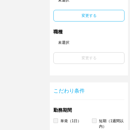
未選択
変更する
職種
未選択
変更する
こだわり条件
勤務期間
単発（1日）
短期（1週間以
内）