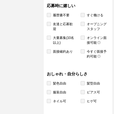
応募時に嬉しい
履歴書不要
すぐ働ける
友達と応募歓
オープニング
迎
スタッフ
大量募集(10名
オンライン面
以上)
接可能
面接確約あり
今すぐ面接予
約可能
おしゃれ・自分らしさ
髪色自由
髪型自由
服装自由
ピアス可
ネイル可
ヒゲ可