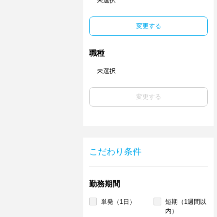
未選択
変更する
職種
未選択
変更する
こだわり条件
勤務期間
単発（1日）
短期（1週間以
内）