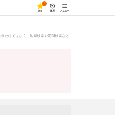
0
保存
履歴
メニュー
検索だけではなく、地図検索や定期検索など
！