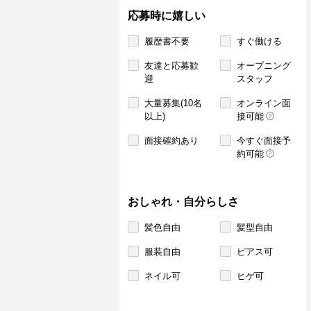
応募時に嬉しい
履歴書不要
すぐ働ける
友達と応募歓
オープニング
迎
スタッフ
大量募集(10名
オンライン面
以上)
接可能
面接確約あり
今すぐ面接予
約可能
おしゃれ・自分らしさ
髪色自由
髪型自由
服装自由
ピアス可
ネイル可
ヒゲ可