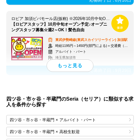
ロピア 加須ビバモール店(仮称) ※2026年10月中旬OPEN予定
【ロピアスタッフ】10月中旬オープン予定♪オープニ
ングスタッフ募集☆週2～OK！髪色自由
東武伊勢崎線(東武スカイツリーライン)
加須駅
時給1195円～1450円(部門による)＋交通費（社内規定）
アルバイト・パート
埼玉県加須市
応募終了日：
9月29日
四ツ谷・市ヶ谷・半蔵門のSeria（セリア）に類似する求
人を条件から探す
四ツ谷・市ヶ谷・半蔵門 × アルバイト・パート
四ツ谷・市ヶ谷・半蔵門 × 高校生歓迎