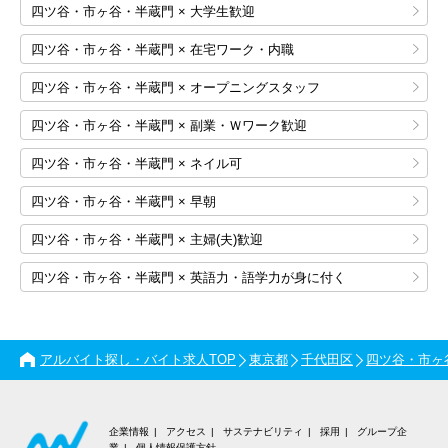
四ツ谷・市ヶ谷・半蔵門 × 大学生歓迎
四ツ谷・市ヶ谷・半蔵門 × 在宅ワーク・内職
四ツ谷・市ヶ谷・半蔵門 × オープニングスタッフ
四ツ谷・市ヶ谷・半蔵門 × 副業・Ｗワーク歓迎
四ツ谷・市ヶ谷・半蔵門 × ネイル可
四ツ谷・市ヶ谷・半蔵門 × 早朝
四ツ谷・市ヶ谷・半蔵門 × 主婦(夫)歓迎
四ツ谷・市ヶ谷・半蔵門 × 英語力・語学力が身に付く
アルバイト探し・バイト求人TOP
東京都
千代田区
四ツ谷・市ヶ
企業情報
アクセス
サステナビリティ
採用
グループ企
業
個人情報保護方針