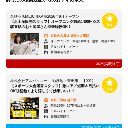
名鉄商店MEICHIKA※2026年9月オープン
【お土産販売スタッフ】オープニング時給1400円☆名
駅直結のお土産屋さん◎未経験OK！
近鉄名古屋線
近鉄名古屋駅
オープニング：時給1400円 通常：時給1200円～＋交通費全額支給
アルバイト・パート
愛知県名古屋市
本日掲載終了
株式会社アルバクルー 勤務地：豊田市 【001】
【スポーツ大会運営スタッフ】激レア／短期＆日払い
OK◎昼働くより涼しくて効率いい！？
名鉄三河線
越戸駅
時給1500～1875円以上＋交通費
アルバイト・パート
愛知県豊田市
応募終了日：
8月18日