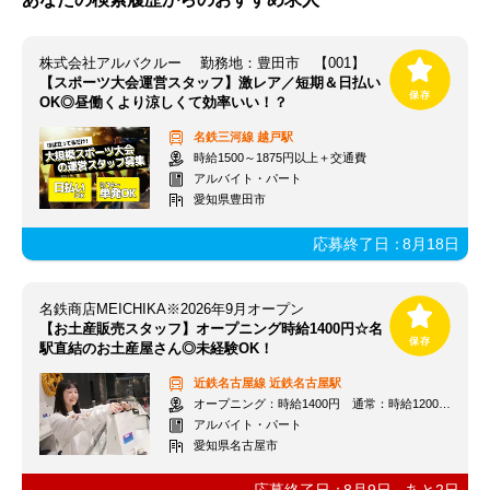
株式会社アルバクルー 勤務地：豊田市 【001】
【スポーツ大会運営スタッフ】激レア／短期＆日払い
OK◎昼働くより涼しくて効率いい！？
名鉄三河線
越戸駅
時給1500～1875円以上＋交通費
アルバイト・パート
愛知県豊田市
応募終了日：
8月18日
名鉄商店MEICHIKA※2026年9月オープン
【お土産販売スタッフ】オープニング時給1400円☆名
駅直結のお土産屋さん◎未経験OK！
近鉄名古屋線
近鉄名古屋駅
オープニング：時給1400円 通常：時給1200円～＋交通費全額支給
アルバイト・パート
愛知県名古屋市
応募終了日：
8月9日
あと
2
日