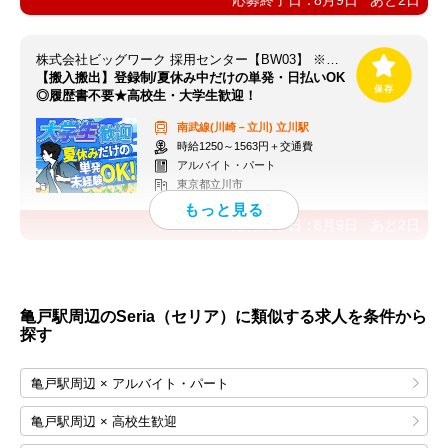
株式会社ビッグワーク 採用センター【BW03】 ※立川エリア
【搬入搬出】登録制/夏休み中だけの単発・日払いOK
◎履歴書不要★高校生・大学生歓迎！
南武線(川崎－立川)
立川駅
時給1250～1563円＋交通費
アルバイト・パート
東京都立川市
応募終了日：
8月9日
あと
2
日
亀戸駅周辺のSeria（セリア）に類似する求人を条件から
探す
亀戸駅周辺 × アルバイト・パート
亀戸駅周辺 × 高校生歓迎