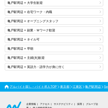
亀戸駅周辺 × 大学生歓迎
亀戸駅周辺 × 在宅ワーク・内職
亀戸駅周辺 × オープニングスタッフ
亀戸駅周辺 × 副業・Ｗワーク歓迎
亀戸駅周辺 × ネイル可
亀戸駅周辺 × 早朝
亀戸駅周辺 × 主婦(夫)歓迎
亀戸駅周辺 × 英語力・語学力が身に付く
アルバイト探し・バイト求人TOP
東京都
江東区
亀戸駅周辺
S
企業情報
アクセス
サステナビリティ
採用
グループ企
業
個人情報保護方針