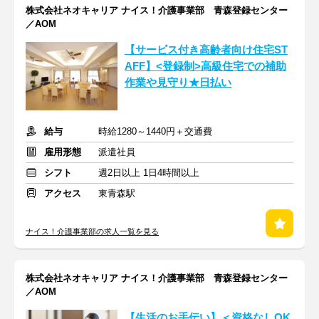
株式会社ネオキャリア ナイス！介護事業部 青森登録センター
／AOM
【サービス付き高齢者向け住宅ST
AFF】<登録制>高級住宅での補助
作業や見守り★日払い
給与
時給1280～1440円＋交通費
雇用形態
派遣社員
シフト
週2日以上 1日4時間以上
アクセス
東青森駅
ナイス！介護事業部の求人一覧を見る
株式会社ネオキャリア ナイス！介護事業部 青森登録センター
／AOM
【生活のお手伝い】＜資格なしOK