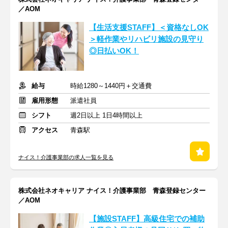
／AOM
【生活支援STAFF】＜資格なしOK
＞軽作業やリハビリ施設の見守り
◎日払いOK！
給与
時給1280～1440円＋交通費
雇用形態
派遣社員
シフト
週2日以上 1日4時間以上
アクセス
青森駅
ナイス！介護事業部の求人一覧を見る
株式会社ネオキャリア ナイス！介護事業部 青森登録センター
／AOM
【施設STAFF】高級住宅での補助