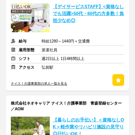
【デイサービスSTAFF】<資格なし
でも活躍>50代・60代の方多数！負
担少なめ◎
給与
時給1280～1440円＋交通費
雇用形態
派遣社員
シフト
週2日以上 1日4時間以上
アクセス
弘前駅
ナイス！介護事業部の求人一覧を見る
株式会社ネオキャリア ナイス！介護事業部 青森登録センター
／AOM
【暮らしのお手伝い】＜資格なしO
K＞軽作業やリハビリ施設の見守り
◎日払いOK！