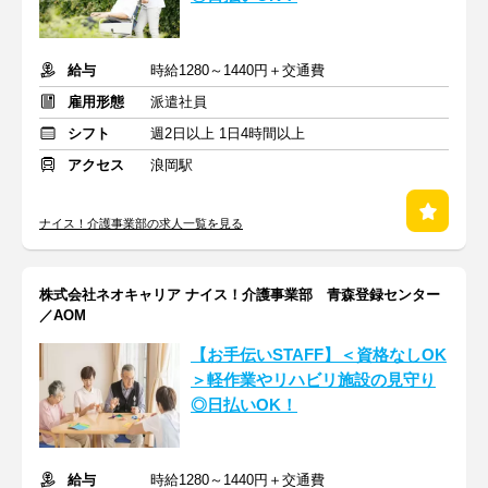
給与
時給1280～1440円＋交通費
雇用形態
派遣社員
シフト
週2日以上 1日4時間以上
アクセス
浪岡駅
ナイス！介護事業部の求人一覧を見る
株式会社ネオキャリア ナイス！介護事業部 青森登録センター
／AOM
【お手伝いSTAFF】＜資格なしOK
＞軽作業やリハビリ施設の見守り
◎日払いOK！
給与
時給1280～1440円＋交通費