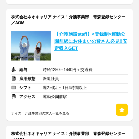
株式会社ネオキャリア ナイス！介護事業部 青森登録センター
／AOM
【介護施設staff】<登録制>運動公
園前駅にお住まいの皆さん必見!!安
定収入GET
給与
時給1280～1440円＋交通費
雇用形態
派遣社員
シフト
週2日以上 1日4時間以上
アクセス
運動公園前駅
ナイス！介護事業部の求人一覧を見る
株式会社ネオキャリア ナイス！介護事業部 青森登録センター