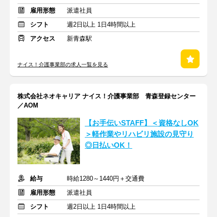
雇用形態
派遣社員
シフト
週2日以上 1日4時間以上
アクセス
新青森駅
ナイス！介護事業部の求人一覧を見る
株式会社ネオキャリア ナイス！介護事業部 青森登録センター
／AOM
【お手伝いSTAFF】＜資格なしOK
＞軽作業やリハビリ施設の見守り
◎日払いOK！
給与
時給1280～1440円＋交通費
雇用形態
派遣社員
シフト
週2日以上 1日4時間以上