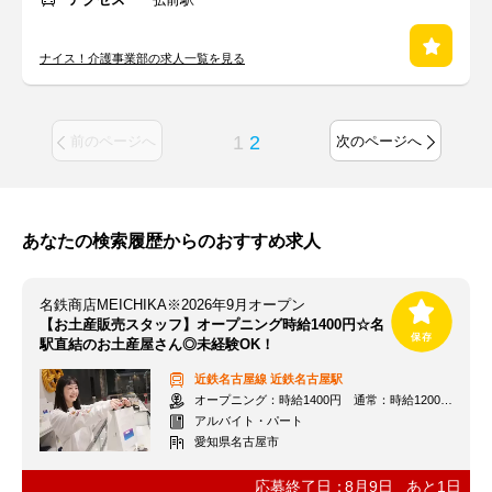
ナイス！介護事業部の求人一覧を見る
1
2
前のページへ
次のページへ
あなたの検索履歴からのおすすめ求人
名鉄商店MEICHIKA※2026年9月オープン
【お土産販売スタッフ】オープニング時給1400円☆名
駅直結のお土産屋さん◎未経験OK！
近鉄名古屋線
近鉄名古屋駅
オープニング：時給1400円 通常：時給1200円～＋交通費全額支給
アルバイト・パート
愛知県名古屋市
応募終了日：
8月9日
あと
1
日