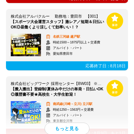
株式会社アルバクルー 勤務地：豊田市 【001】
【スポーツ大会運営スタッフ】激レア／短期＆日払い
OK◎昼働くより涼しくて効率いい！？
名鉄三河線
越戸駅
時給1500～1875円以上＋交通費
アルバイト・パート
愛知県豊田市
応募終了日：
8月18日
株式会社ビッグワーク 採用センター【BW03】 ※立川エリア
【搬入搬出】登録制/夏休み中だけの単発・日払いOK
◎履歴書不要★高校生・大学生歓迎！
南武線(川崎－立川)
立川駅
時給1250～1563円＋交通費
アルバイト・パート
東京都立川市
応募終了日：
8月9日
あと
1
日