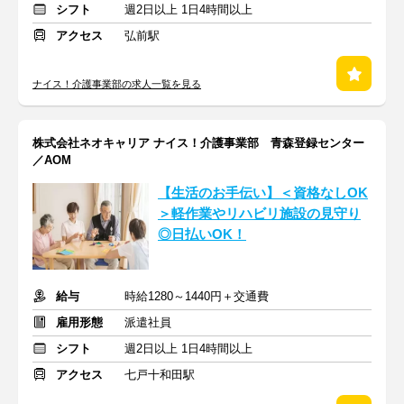
シフト
週2日以上 1日4時間以上
アクセス
弘前駅
ナイス！介護事業部の求人一覧を見る
株式会社ネオキャリア ナイス！介護事業部 青森登録センター
／AOM
【生活のお手伝い】＜資格なしOK
＞軽作業やリハビリ施設の見守り
◎日払いOK！
給与
時給1280～1440円＋交通費
雇用形態
派遣社員
シフト
週2日以上 1日4時間以上
アクセス
七戸十和田駅