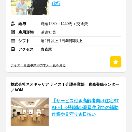
代行
給与
時給1280～1440円＋交通費
雇用形態
派遣社員
シフト
週2日以上 1日4時間以上
アクセス
青森駅
ナイス！介護事業部の求人一覧を見る
株式会社ネオキャリア ナイス！介護事業部 青森登録センター
／AOM
【サービス付き高齢者向け住宅ST
AFF】<登録制>高級住宅での補助
作業や見守り★日払い