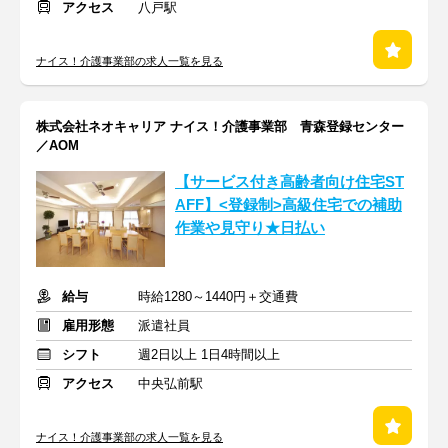
アクセス
八戸駅
ナイス！介護事業部の求人一覧を見る
株式会社ネオキャリア ナイス！介護事業部 青森登録センター
／AOM
【サービス付き高齢者向け住宅ST
AFF】<登録制>高級住宅での補助
作業や見守り★日払い
給与
時給1280～1440円＋交通費
雇用形態
派遣社員
シフト
週2日以上 1日4時間以上
アクセス
中央弘前駅
ナイス！介護事業部の求人一覧を見る