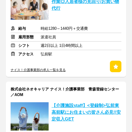
作業◎入居者様の見回り/お買い物
代行
給与
時給1280～1440円＋交通費
雇用形態
派遣社員
シフト
週2日以上 1日4時間以上
アクセス
弘前駅
ナイス！介護事業部の求人一覧を見る
株式会社ネオキャリア ナイス！介護事業部 青森登録センター
／AOM
【介護施設staff】<登録制>弘前東
高前駅にお住まいの皆さん必見!!安
定収入GET