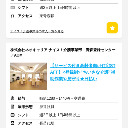
シフト
週2日以上 1日4時間以上
アクセス
東青森駅
ナイス！介護事業部の求人一覧を見る
株式会社ネオキャリア ナイス！介護事業部 青森登録センター
／AOM
【サービス付き高齢者向け住宅ST
AFF】<登録制>”ちいさな介護”補
助作業や見守り★日払い
給与
時給1280～1440円＋交通費
雇用形態
派遣社員
シフト
週2日以上 1日4時間以上
アクセス
長苗代駅