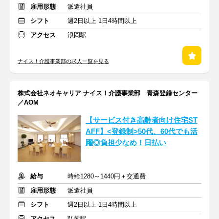
雇用形態
派遣社員
シフト
週2日以上 1日4時間以上
アクセス
浪岡駅
ナイス！介護事業部の求人一覧を見る
株式会社ネオキャリア ナイス！介護事業部 青森登録センター
／AOM
【サービス付き高齢者向け住宅ST
AFF】<登録制>50代、60代でも活
躍◎負担少なめ！日払い
給与
時給1280～1440円＋交通費
雇用形態
派遣社員
シフト
週2日以上 1日4時間以上
アクセス
弘前駅