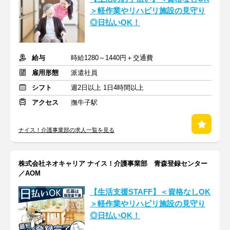
＞軽作業やリハビリ施設の見守り
◎日払いOK！
給与
時給1280～1440円＋交通費
雇用形態
派遣社員
シフト
週2日以上 1日4時間以上
アクセス
撫牛子駅
ナイス！介護事業部の求人一覧を見る
株式会社ネオキャリア ナイス！介護事業部 青森登録センター
／AOM
【生活支援STAFF】＜資格なしOK
＞軽作業やリハビリ施設の見守り
◎日払いOK！