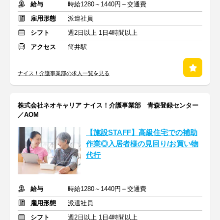
給与
時給1280～1440円＋交通費
雇用形態
派遣社員
シフト
週2日以上 1日4時間以上
アクセス
筒井駅
ナイス！介護事業部の求人一覧を見る
株式会社ネオキャリア ナイス！介護事業部 青森登録センター
／AOM
【施設STAFF】高級住宅での補助
作業◎入居者様の見回り/お買い物
代行
給与
時給1280～1440円＋交通費
雇用形態
派遣社員
シフト
週2日以上 1日4時間以上