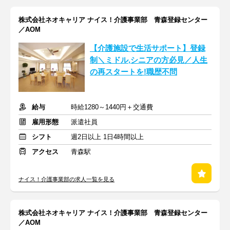
株式会社ネオキャリア ナイス！介護事業部 青森登録センター
／AOM
【介護施設で生活サポート】登録
制＼ミドル,シニアの方必見／人生
の再スタートを!職歴不問
給与
時給1280～1440円＋交通費
雇用形態
派遣社員
シフト
週2日以上 1日4時間以上
アクセス
青森駅
ナイス！介護事業部の求人一覧を見る
株式会社ネオキャリア ナイス！介護事業部 青森登録センター
／AOM