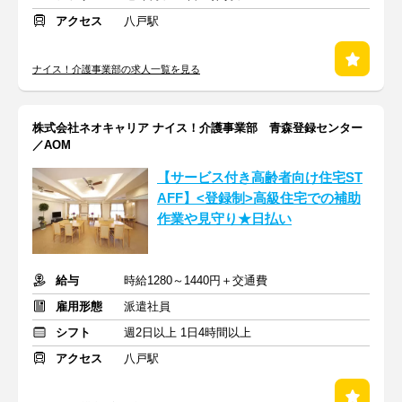
アクセス
八戸駅
ナイス！介護事業部の求人一覧を見る
株式会社ネオキャリア ナイス！介護事業部 青森登録センター
／AOM
【サービス付き高齢者向け住宅ST
AFF】<登録制>高級住宅での補助
作業や見守り★日払い
給与
時給1280～1440円＋交通費
雇用形態
派遣社員
シフト
週2日以上 1日4時間以上
アクセス
八戸駅