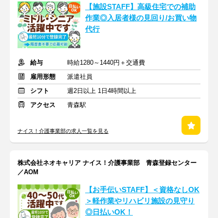
【施設STAFF】高級住宅での補助
作業◎入居者様の見回り/お買い物
代行
給与
時給1280～1440円＋交通費
雇用形態
派遣社員
シフト
週2日以上 1日4時間以上
アクセス
青森駅
ナイス！介護事業部の求人一覧を見る
株式会社ネオキャリア ナイス！介護事業部 青森登録センター
／AOM
【お手伝いSTAFF】＜資格なしOK
＞軽作業やリハビリ施設の見守り
◎日払いOK！