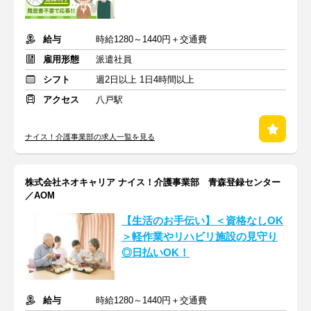
給与
時給1280～1440円＋交通費
雇用形態
派遣社員
シフト
週2日以上 1日4時間以上
アクセス
八戸駅
ナイス！介護事業部の求人一覧を見る
株式会社ネオキャリア ナイス！介護事業部 青森登録センター
／AOM
【生活のお手伝い】＜資格なしOK
＞軽作業やリハビリ施設の見守り
◎日払いOK！
給与
時給1280～1440円＋交通費