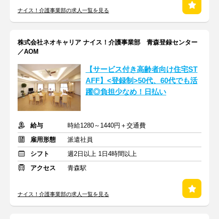
ナイス！介護事業部の求人一覧を見る
株式会社ネオキャリア ナイス！介護事業部 青森登録センター
／AOM
【サービス付き高齢者向け住宅ST
AFF】<登録制>50代、60代でも活
躍◎負担少なめ！日払い
給与
時給1280～1440円＋交通費
雇用形態
派遣社員
シフト
週2日以上 1日4時間以上
アクセス
青森駅
ナイス！介護事業部の求人一覧を見る