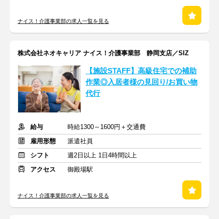
ナイス！介護事業部の求人一覧を見る
株式会社ネオキャリア ナイス！介護事業部 静岡支店／SIZ
【施設STAFF】高級住宅での補助
作業◎入居者様の見回り/お買い物
代行
給与
時給1300～1600円＋交通費
雇用形態
派遣社員
シフト
週2日以上 1日4時間以上
アクセス
御殿場駅
ナイス！介護事業部の求人一覧を見る