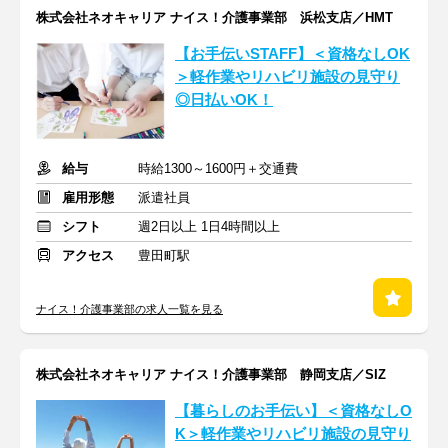
株式会社ネオキャリア ナイス！介護事業部 浜松支店／HMT
【お手伝いSTAFF】＜資格なしOK
＞軽作業やリハビリ施設の見守り
◎日払いOK！
給与
時給1300～1600円＋交通費
雇用形態
派遣社員
シフト
週2日以上 1日4時間以上
アクセス
豊田町駅
ナイス！介護事業部の求人一覧を見る
株式会社ネオキャリア ナイス！介護事業部 静岡支店／SIZ
【暮らしのお手伝い】＜資格なしO
K＞軽作業やリハビリ施設の見守り