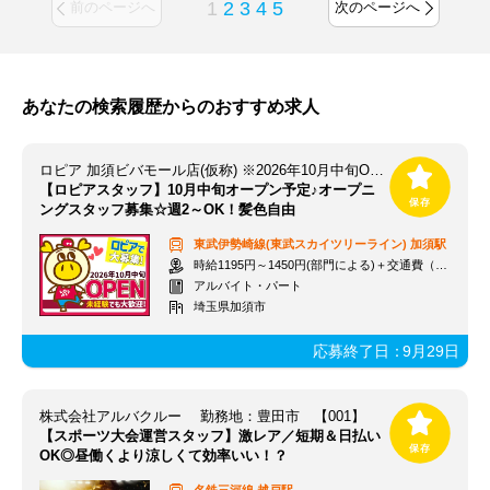
1
2
3
4
5
前のページへ
次のページへ
あなたの検索履歴からのおすすめ求人
ロピア 加須ビバモール店(仮称) ※2026年10月中旬OPEN予定
【ロピアスタッフ】10月中旬オープン予定♪オープニ
ングスタッフ募集☆週2～OK！髪色自由
東武伊勢崎線(東武スカイツリーライン)
加須駅
時給1195円～1450円(部門による)＋交通費（社内規定）
アルバイト・パート
埼玉県加須市
応募終了日：
9月29日
株式会社アルバクルー 勤務地：豊田市 【001】
【スポーツ大会運営スタッフ】激レア／短期＆日払い
OK◎昼働くより涼しくて効率いい！？