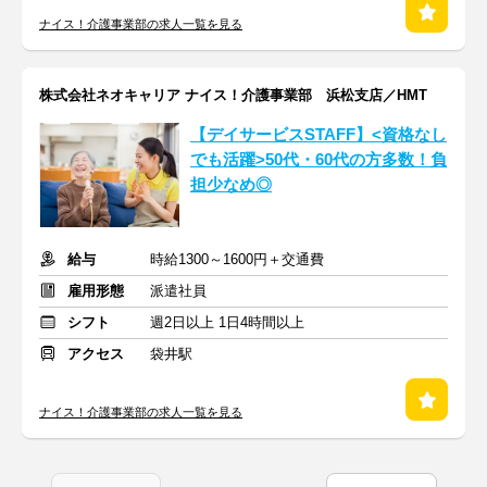
ナイス！介護事業部の求人一覧を見る
株式会社ネオキャリア ナイス！介護事業部 浜松支店／HMT
【デイサービスSTAFF】<資格なし
でも活躍>50代・60代の方多数！負
担少なめ◎
給与
時給1300～1600円＋交通費
雇用形態
派遣社員
シフト
週2日以上 1日4時間以上
アクセス
袋井駅
ナイス！介護事業部の求人一覧を見る