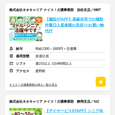
株式会社ネオキャリア ナイス！介護事業部 浜松支店／HMT
【施設STAFF】高級住宅での補助
作業◎入居者様の見回り/お買い物
代行
給与
時給1300～1600円＋交通費
雇用形態
派遣社員
シフト
週2日以上 1日4時間以上
アクセス
愛野駅
ナイス！介護事業部の求人一覧を見る
株式会社ネオキャリア ナイス！介護事業部 静岡支店／SIZ
【デイサービスSTAFF】シニア向