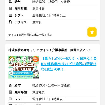
給与
時給1300～1600円＋交通費
雇用形態
派遣社員
シフト
週2日以上 1日4時間以上
アクセス
鷲津駅
ナイス！介護事業部の求人一覧を見る
株式会社ネオキャリア ナイス！介護事業部 静岡支店／SIZ
【暮らしのお手伝い】＜資格なしO
K＞軽作業やリハビリ施設の見守り
◎日払いOK！
給与
時給1300～1600円＋交通費
雇用形態
派遣社員
シフト
週2日以上 1日4時間以上