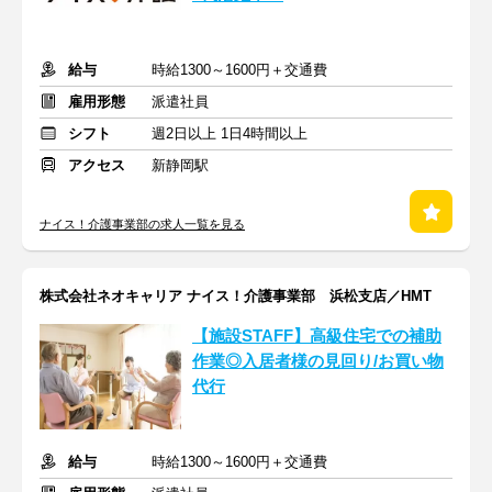
給与
時給1300～1600円＋交通費
雇用形態
派遣社員
シフト
週2日以上 1日4時間以上
アクセス
新静岡駅
ナイス！介護事業部の求人一覧を見る
株式会社ネオキャリア ナイス！介護事業部 浜松支店／HMT
【施設STAFF】高級住宅での補助
作業◎入居者様の見回り/お買い物
代行
給与
時給1300～1600円＋交通費