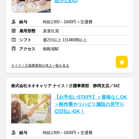
担少なめ◎
給与
時給1300～1600円＋交通費
雇用形態
派遣社員
シフト
週2日以上 1日4時間以上
アクセス
御殿場駅
ナイス！介護事業部の求人一覧を見る
株式会社ネオキャリア ナイス！介護事業部 静岡支店／SIZ
【お手伝いSTAFF】＜資格なしOK
＞軽作業やリハビリ施設の見守り
◎日払いOK！
給与
時給1300～1600円＋交通費