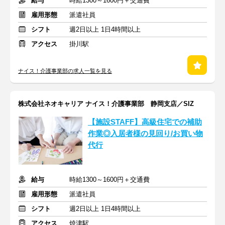
給与
時給1300～1600円＋交通費
雇用形態
派遣社員
シフト
週2日以上 1日4時間以上
アクセス
掛川駅
ナイス！介護事業部の求人一覧を見る
株式会社ネオキャリア ナイス！介護事業部 静岡支店／SIZ
【施設STAFF】高級住宅での補助
作業◎入居者様の見回り/お買い物
代行
給与
時給1300～1600円＋交通費
雇用形態
派遣社員
シフト
週2日以上 1日4時間以上
アクセス
焼津駅