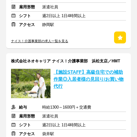
雇用形態
派遣社員
シフト
週2日以上 1日4時間以上
アクセス
静岡駅
ナイス！介護事業部の求人一覧を見る
株式会社ネオキャリア ナイス！介護事業部 浜松支店／HMT
【施設STAFF】高級住宅での補助
作業◎入居者様の見回り/お買い物
代行
給与
時給1300～1600円＋交通費
雇用形態
派遣社員
シフト
週2日以上 1日4時間以上
アクセス
袋井駅