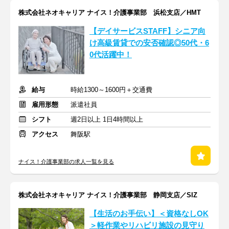
株式会社ネオキャリア ナイス！介護事業部 浜松支店／HMT
【デイサービスSTAFF】シニア向
け高級賃貸での安否確認◎50代・6
0代活躍中！
給与
時給1300～1600円＋交通費
雇用形態
派遣社員
シフト
週2日以上 1日4時間以上
アクセス
舞阪駅
ナイス！介護事業部の求人一覧を見る
株式会社ネオキャリア ナイス！介護事業部 静岡支店／SIZ
【生活のお手伝い】＜資格なしOK
＞軽作業やリハビリ施設の見守り