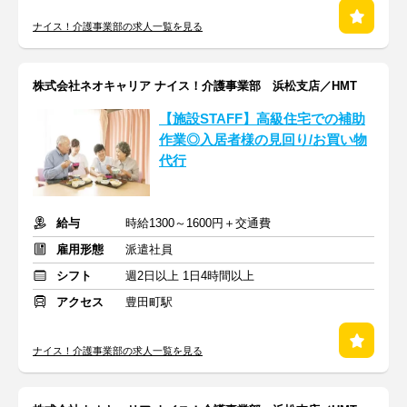
ナイス！介護事業部の求人一覧を見る
株式会社ネオキャリア ナイス！介護事業部 浜松支店／HMT
【施設STAFF】高級住宅での補助
作業◎入居者様の見回り/お買い物
代行
給与
時給1300～1600円＋交通費
雇用形態
派遣社員
シフト
週2日以上 1日4時間以上
アクセス
豊田町駅
ナイス！介護事業部の求人一覧を見る