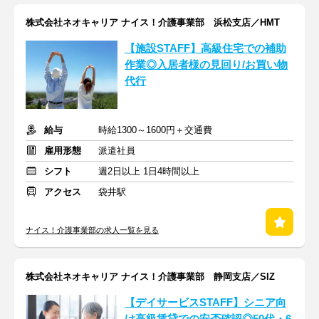
株式会社ネオキャリア ナイス！介護事業部 浜松支店／HMT
【施設STAFF】高級住宅での補助
作業◎入居者様の見回り/お買い物
代行
給与
時給1300～1600円＋交通費
雇用形態
派遣社員
シフト
週2日以上 1日4時間以上
アクセス
袋井駅
ナイス！介護事業部の求人一覧を見る
株式会社ネオキャリア ナイス！介護事業部 静岡支店／SIZ
【デイサービスSTAFF】シニア向