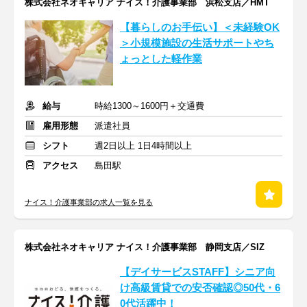
株式会社ネオキャリア ナイス！介護事業部 浜松支店／HMT
【暮らしのお手伝い】＜未経験OK
＞小規模施設の生活サポートやち
ょっとした軽作業
給与
時給1300～1600円＋交通費
雇用形態
派遣社員
シフト
週2日以上 1日4時間以上
アクセス
島田駅
ナイス！介護事業部の求人一覧を見る
株式会社ネオキャリア ナイス！介護事業部 静岡支店／SIZ
【デイサービスSTAFF】シニア向
け高級賃貸での安否確認◎50代・6
0代活躍中！