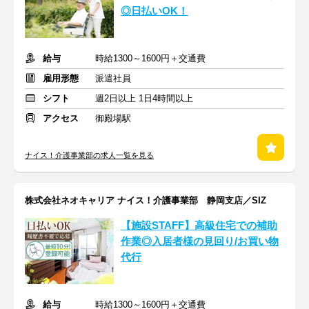
◎日払いOK！
給与
時給1300～1600円＋交通費
雇用形態
派遣社員
シフト
週2日以上 1日4時間以上
アクセス
御殿場駅
ナイス！介護事業部の求人一覧を見る
株式会社ネオキャリア ナイス！介護事業部 静岡支店／SIZ
【施設STAFF】高級住宅での補助
作業◎入居者様の見回り/お買い物
代行
給与
時給1300～1600円＋交通費