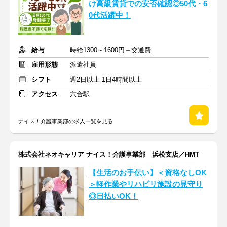
け高級賃貸での安否確認◎50代・6
0代活躍中！
給与
時給1300～1600円＋交通費
雇用形態
派遣社員
シフト
週2日以上 1日4時間以上
アクセス
六合駅
ナイス！介護事業部の求人一覧を見る
株式会社ネオキャリア ナイス！介護事業部 浜松支店／HMT
【生活のお手伝い】＜資格なしOK
＞軽作業やリハビリ施設の見守り
◎日払いOK！