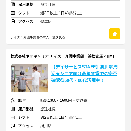
雇用形態
派遣社員
シフト
週2日以上 1日4時間以上
アクセス
焼津駅
ナイス！介護事業部の求人一覧を見る
株式会社ネオキャリア ナイス！介護事業部 浜松支店／HMT
【デイサービスSTAFF】掛川駅周
辺★シニア向け高級賃貸での安否
確認◎50代・60代活躍中！
給与
時給1300～1600円＋交通費
雇用形態
派遣社員
シフト
週2日以上 1日4時間以上
アクセス
掛川駅