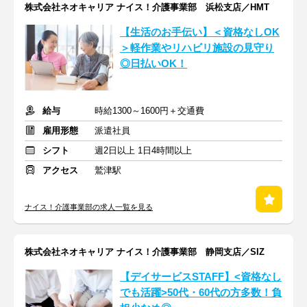
株式会社ネオキャリア ナイス！介護事業部 浜松支店／HMT
【生活のお手伝い】＜資格なしOK
＞軽作業やリハビリ施設の見守り
◎日払いOK！
給与
時給1300～1600円＋交通費
雇用形態
派遣社員
シフト
週2日以上 1日4時間以上
アクセス
鷲津駅
ナイス！介護事業部の求人一覧を見る
株式会社ネオキャリア ナイス！介護事業部 静岡支店／SIZ
【デイサービスSTAFF】<資格なし
でも活躍>50代・60代の方多数！負