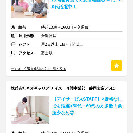
け高級賃貸での安否確認◎50代・6
0代活躍中！
給与
時給1300～1600円＋交通費
雇用形態
派遣社員
シフト
週2日以上 1日4時間以上
アクセス
富士駅
ナイス！介護事業部の求人一覧を見る
株式会社ネオキャリア ナイス！介護事業部 静岡支店／SIZ
【デイサービスSTAFF】<資格なし
でも活躍>50代・60代の方多数！負
担少なめ◎