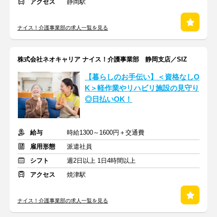
アクセス
静岡駅
ナイス！介護事業部の求人一覧を見る
株式会社ネオキャリア ナイス！介護事業部 静岡支店／SIZ
【暮らしのお手伝い】＜資格なしO
K＞軽作業やリハビリ施設の見守り
◎日払いOK！
給与
時給1300～1600円＋交通費
雇用形態
派遣社員
シフト
週2日以上 1日4時間以上
アクセス
焼津駅
ナイス！介護事業部の求人一覧を見る