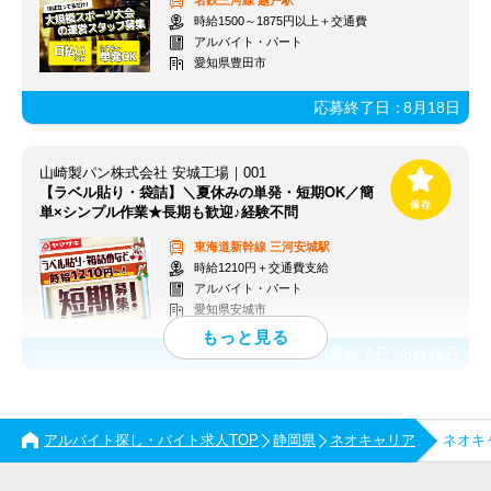
名鉄三河線
越戸駅
時給1500～1875円以上＋交通費
アルバイト・パート
愛知県豊田市
応募終了日：
8月18日
山崎製パン株式会社 安城工場｜001
【ラベル貼り・袋詰】＼夏休みの単発・短期OK／簡
単×シンプル作業★長期も歓迎♪経験不問
東海道新幹線
三河安城駅
時給1210円＋交通費支給
アルバイト・パート
愛知県安城市
応募終了日：
8月16日
アルバイト探し・バイト求人TOP
静岡県
ネオキャリア
ネオキ