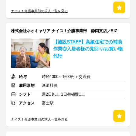
ナイス！介護事業部の求人一覧を見る
株式会社ネオキャリア ナイス！介護事業部 静岡支店／SIZ
【施設STAFF】高級住宅での補助
作業◎入居者様の見回り/お買い物
代行
給与
時給1300～1600円＋交通費
雇用形態
派遣社員
シフト
週2日以上 1日4時間以上
アクセス
富士駅
ナイス！介護事業部の求人一覧を見る