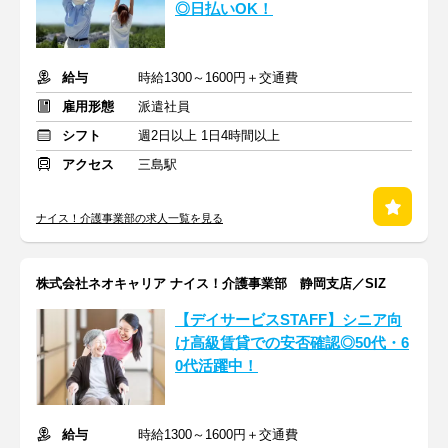
◎日払いOK！
給与
時給1300～1600円＋交通費
雇用形態
派遣社員
シフト
週2日以上 1日4時間以上
アクセス
三島駅
ナイス！介護事業部の求人一覧を見る
株式会社ネオキャリア ナイス！介護事業部 静岡支店／SIZ
【デイサービスSTAFF】シニア向
け高級賃貸での安否確認◎50代・6
0代活躍中！
給与
時給1300～1600円＋交通費