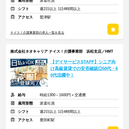
雇用形態
派遣社員
シフト
週2日以上 1日4時間以上
アクセス
鷲津駅
ナイス！介護事業部の求人一覧を見る
株式会社ネオキャリア ナイス！介護事業部 浜松支店／HMT
【デイサービスSTAFF】シニア向
け高級賃貸での安否確認◎50代・6
0代活躍中！
給与
時給1300～1600円＋交通費
雇用形態
派遣社員
シフト
週2日以上 1日4時間以上
アクセス
豊田町駅