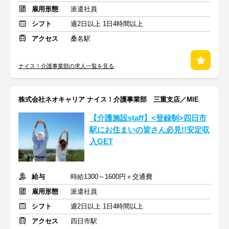
雇用形態
派遣社員
シフト
週2日以上 1日4時間以上
アクセス
桑名駅
ナイス！介護事業部の求人一覧を見る
株式会社ネオキャリア ナイス！介護事業部 三重支店／MIE
【介護施設staff】<登録制>四日市
駅にお住まいの皆さん必見!!安定収
入GET
給与
時給1300～1600円＋交通費
雇用形態
派遣社員
シフト
週2日以上 1日4時間以上
アクセス
四日市駅