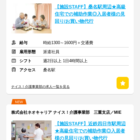
【施設STAFF】桑名駅周辺★高級
住宅での補助作業◎入居者様の見
回り/お買い物代行
給与
時給1300～1600円＋交通費
雇用形態
派遣社員
シフト
週2日以上 1日4時間以上
アクセス
桑名駅
ナイス！介護事業部の求人一覧を見る
NEW
株式会社ネオキャリア ナイス！介護事業部 三重支店／MIE
【施設STAFF】近鉄四日市駅周辺
★高級住宅での補助作業◎入居者
様の見回り/お買い物代行