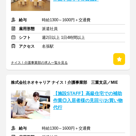
給与
時給1300～1600円＋交通費
雇用形態
派遣社員
シフト
週2日以上 1日4時間以上
アクセス
名張駅
ナイス！介護事業部の求人一覧を見る
株式会社ネオキャリア ナイス！介護事業部 三重支店／MIE
【施設STAFF】高級住宅での補助
作業◎入居者様の見回り/お買い物
代行
給与
時給1300～1600円＋交通費