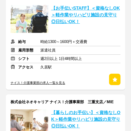
【お手伝いSTAFF】＜資格なしOK
＞軽作業やリハビリ施設の見守り
◎日払いOK！
給与
時給1300～1600円＋交通費
雇用形態
派遣社員
シフト
週2日以上 1日4時間以上
アクセス
久居駅
ナイス！介護事業部の求人一覧を見る
株式会社ネオキャリア ナイス！介護事業部 三重支店／MIE
【暮らしのお手伝い】＜資格なしO
K＞軽作業やリハビリ施設の見守り
◎日払いOK！