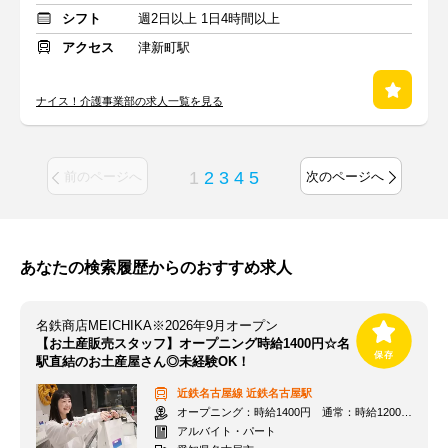
シフト
週2日以上 1日4時間以上
アクセス
津新町駅
ナイス！介護事業部の求人一覧を見る
1
2
3
4
5
前のページへ
次のページへ
あなたの検索履歴からのおすすめ求人
名鉄商店MEICHIKA※2026年9月オープン
【お土産販売スタッフ】オープニング時給1400円☆名
駅直結のお土産屋さん◎未経験OK！
近鉄名古屋線
近鉄名古屋駅
オープニング：時給1400円 通常：時給1200円～＋交通費全額支給
アルバイト・パート