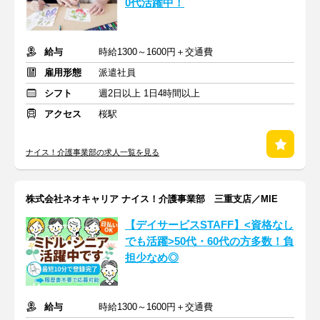
0代活躍中！
給与
時給1300～1600円＋交通費
雇用形態
派遣社員
シフト
週2日以上 1日4時間以上
アクセス
桜駅
ナイス！介護事業部の求人一覧を見る
株式会社ネオキャリア ナイス！介護事業部 三重支店／MIE
【デイサービスSTAFF】<資格なし
でも活躍>50代・60代の方多数！負
担少なめ◎
給与
時給1300～1600円＋交通費