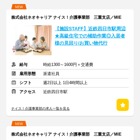
NEW
株式会社ネオキャリア ナイス！介護事業部 三重支店／MIE
【施設STAFF】近鉄四日市駅周辺
★高級住宅での補助作業◎入居者
様の見回り/お買い物代行
給与
時給1300～1600円＋交通費
雇用形態
派遣社員
シフト
週2日以上 1日4時間以上
アクセス
近鉄四日市駅
ナイス！介護事業部の求人一覧を見る
NEW
株式会社ネオキャリア ナイス！介護事業部 三重支店／MIE