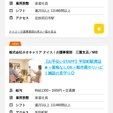
雇用形態
派遣社員
シフト
週2日以上 1日4時間以上
アクセス
近鉄四日市駅
ナイス！介護事業部の求人一覧を見る
NEW
株式会社ネオキャリア ナイス！介護事業部 三重支店／MIE
【お手伝いSTAFF】平田町駅周辺
★＜資格なしOK＞軽作業やリハビ
リ施設の見守り◎
給与
時給1300～1600円＋交通費
雇用形態
派遣社員
シフト
週2日以上 1日4時間以上
アクセス
平田町駅