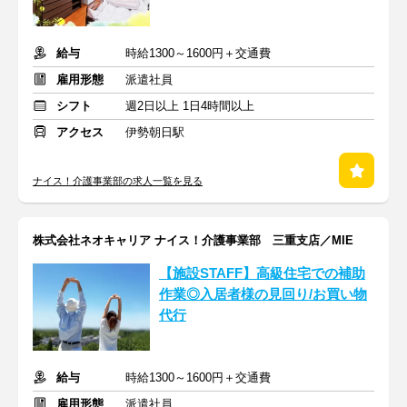
給与
時給1300～1600円＋交通費
雇用形態
派遣社員
シフト
週2日以上 1日4時間以上
アクセス
伊勢朝日駅
ナイス！介護事業部の求人一覧を見る
株式会社ネオキャリア ナイス！介護事業部 三重支店／MIE
【施設STAFF】高級住宅での補助
作業◎入居者様の見回り/お買い物
代行
給与
時給1300～1600円＋交通費
雇用形態
派遣社員