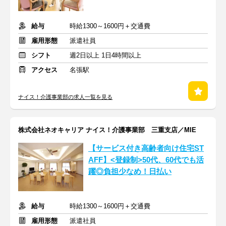
給与
時給1300～1600円＋交通費
雇用形態
派遣社員
シフト
週2日以上 1日4時間以上
アクセス
名張駅
ナイス！介護事業部の求人一覧を見る
株式会社ネオキャリア ナイス！介護事業部 三重支店／MIE
【サービス付き高齢者向け住宅ST
AFF】<登録制>50代、60代でも活
躍◎負担少なめ！日払い
給与
時給1300～1600円＋交通費
雇用形態
派遣社員