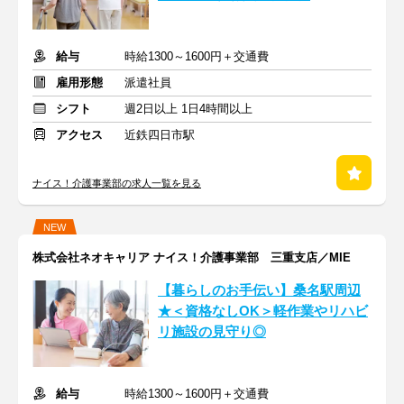
給与
時給1300～1600円＋交通費
雇用形態
派遣社員
シフト
週2日以上 1日4時間以上
アクセス
近鉄四日市駅
ナイス！介護事業部の求人一覧を見る
NEW
株式会社ネオキャリア ナイス！介護事業部 三重支店／MIE
【暮らしのお手伝い】桑名駅周辺
★＜資格なしOK＞軽作業やリハビ
リ施設の見守り◎
給与
時給1300～1600円＋交通費