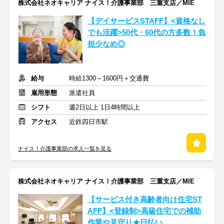
株式会社ネオキャリア ナイス！介護事業部 三重支店／MIE
【デイサービスSTAFF】<資格なし
でも活躍>50代・60代の方多数！負
担少なめ◎
給与
時給1300～1600円＋交通費
雇用形態
派遣社員
シフト
週2日以上 1日4時間以上
アクセス
近鉄四日市駅
ナイス！介護事業部の求人一覧を見る
株式会社ネオキャリア ナイス！介護事業部 三重支店／MIE
【サービス付き高齢者向け住宅ST
AFF】<登録制>高級住宅での補助
作業や見守り★日払い