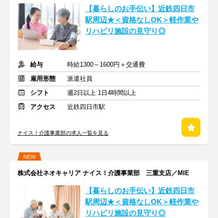
【暮らしのお手伝い】近鉄四日市
駅周辺★＜資格なしOK＞軽作業や
リハビリ施設の見守り◎
給与
時給1300～1600円＋交通費
雇用形態
派遣社員
シフト
週2日以上 1日4時間以上
アクセス
近鉄四日市駅
ナイス！介護事業部の求人一覧を見る
NEW
株式会社ネオキャリア ナイス！介護事業部 三重支店／MIE
【暮らしのお手伝い】近鉄四日市
駅周辺★＜資格なしOK＞軽作業や
リハビリ施設の見守り◎