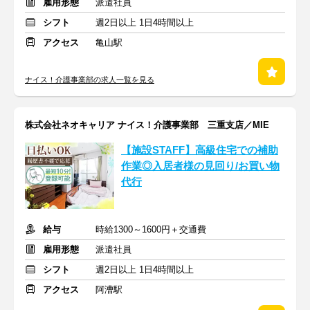
雇用形態
派遣社員
シフト
週2日以上 1日4時間以上
アクセス
亀山駅
ナイス！介護事業部の求人一覧を見る
株式会社ネオキャリア ナイス！介護事業部 三重支店／MIE
【施設STAFF】高級住宅での補助
作業◎入居者様の見回り/お買い物
代行
給与
時給1300～1600円＋交通費
雇用形態
派遣社員
シフト
週2日以上 1日4時間以上
アクセス
阿漕駅