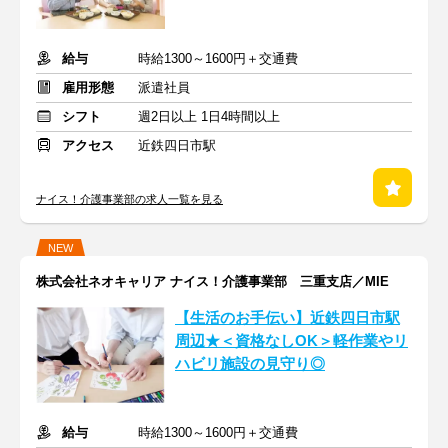
給与
時給1300～1600円＋交通費
雇用形態
派遣社員
シフト
週2日以上 1日4時間以上
アクセス
近鉄四日市駅
ナイス！介護事業部の求人一覧を見る
NEW
株式会社ネオキャリア ナイス！介護事業部 三重支店／MIE
【生活のお手伝い】近鉄四日市駅
周辺★＜資格なしOK＞軽作業やリ
ハビリ施設の見守り◎
給与
時給1300～1600円＋交通費