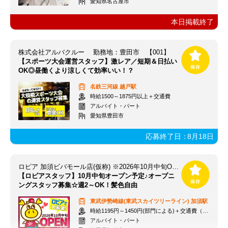
愛知県名古屋市
本日掲載終了
株式会社アルバクルー 勤務地：豊田市 【001】
【スポーツ大会運営スタッフ】激レア／短期＆日払い
OK◎昼働くより涼しくて効率いい！？
名鉄三河線
越戸駅
時給1500～1875円以上＋交通費
アルバイト・パート
愛知県豊田市
応募終了日：
8月18日
ロピア 加須ビバモール店(仮称) ※2026年10月中旬OPEN予定
【ロピアスタッフ】10月中旬オープン予定♪オープニ
ングスタッフ募集☆週2～OK！髪色自由
東武伊勢崎線(東武スカイツリーライン)
加須駅
時給1195円～1450円(部門による)＋交通費（社内規定）
アルバイト・パート