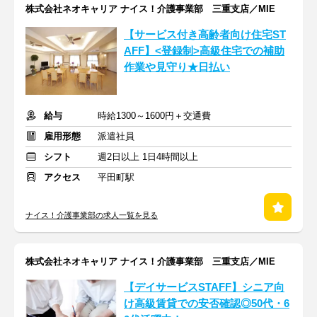
株式会社ネオキャリア ナイス！介護事業部 三重支店／MIE
【サービス付き高齢者向け住宅ST
AFF】<登録制>高級住宅での補助
作業や見守り★日払い
給与
時給1300～1600円＋交通費
雇用形態
派遣社員
シフト
週2日以上 1日4時間以上
アクセス
平田町駅
ナイス！介護事業部の求人一覧を見る
株式会社ネオキャリア ナイス！介護事業部 三重支店／MIE
【デイサービスSTAFF】シニア向
け高級賃貸での安否確認◎50代・6