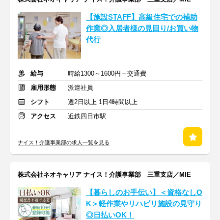
【施設STAFF】高級住宅での補助
作業◎入居者様の見回り/お買い物
代行
給与
時給1300～1600円＋交通費
雇用形態
派遣社員
シフト
週2日以上 1日4時間以上
アクセス
近鉄四日市駅
ナイス！介護事業部の求人一覧を見る
株式会社ネオキャリア ナイス！介護事業部 三重支店／MIE
【暮らしのお手伝い】＜資格なしO
K＞軽作業やリハビリ施設の見守り
◎日払いOK！