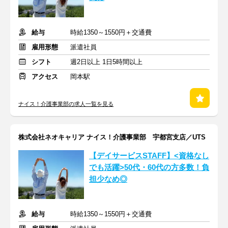
給与
時給1350～1550円＋交通費
雇用形態
派遣社員
シフト
週2日以上 1日5時間以上
アクセス
岡本駅
ナイス！介護事業部の求人一覧を見る
株式会社ネオキャリア ナイス！介護事業部 宇都宮支店／UTS
【デイサービスSTAFF】<資格なし
でも活躍>50代・60代の方多数！負
担少なめ◎
給与
時給1350～1550円＋交通費