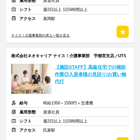
雇用形態
派遣社員
シフト
週2日以上 1日5時間以上
アクセス
真岡駅
ナイス！介護事業部の求人一覧を見る
株式会社ネオキャリア ナイス！介護事業部 宇都宮支店／UTS
【施設STAFF】高級住宅での補助
作業◎入居者様の見回り/お買い物
代行
給与
時給1350～1550円＋交通費
雇用形態
派遣社員
シフト
週2日以上 1日5時間以上
アクセス
氏家駅