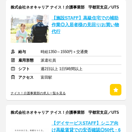
株式会社ネオキャリア ナイス！介護事業部 宇都宮支店／UTS
【施設STAFF】高級住宅での補助
作業◎入居者様の見回り/お買い物
代行
給与
時給1350～1550円＋交通費
雇用形態
派遣社員
シフト
週2日以上 1日5時間以上
アクセス
富田駅
ナイス！介護事業部の求人一覧を見る
株式会社ネオキャリア ナイス！介護事業部 宇都宮支店／UTS
【デイサービスSTAFF】シニア向
け高級賃貸での安否確認◎50代・6