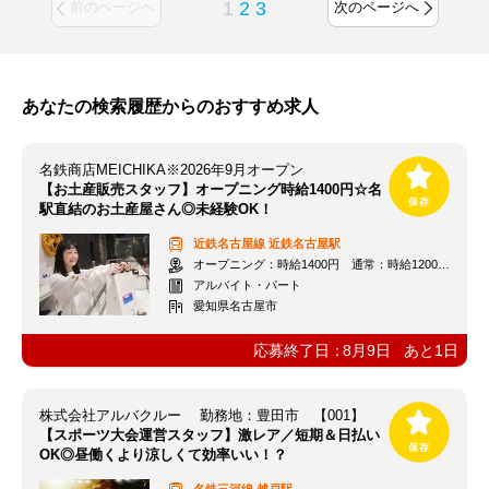
1
2
3
前のページへ
次のページへ
あなたの検索履歴からのおすすめ求人
名鉄商店MEICHIKA※2026年9月オープン
【お土産販売スタッフ】オープニング時給1400円☆名
駅直結のお土産屋さん◎未経験OK！
近鉄名古屋線
近鉄名古屋駅
オープニング：時給1400円 通常：時給1200円～＋交通費全額支給
アルバイト・パート
愛知県名古屋市
応募終了日：
8月9日
あと
1
日
株式会社アルバクルー 勤務地：豊田市 【001】
【スポーツ大会運営スタッフ】激レア／短期＆日払い
OK◎昼働くより涼しくて効率いい！？