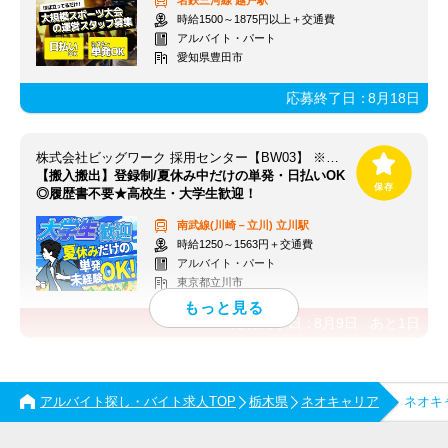
名鉄三河線
越戸駅
時給1500～1875円以上＋交通費
アルバイト・パート
愛知県豊田市
応募終了日：
8月18日
株式会社ビッグワーク 採用センター【BW03】 ※立川エリア
【搬入搬出】登録制/夏休み中だけの単発・日払いOK
◎履歴書不要★高校生・大学生歓迎！
南武線(川崎－立川)
立川駅
時給1250～1563円＋交通費
アルバイト・パート
東京都立川市
応募終了日：
8月9日
あと
1
日
アルバイト探し・バイト求人TOP
栃木県
ネオキャリア
ネオキ