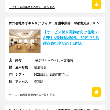
ナイス！介護事業部の求人一覧を見る
株式会社ネオキャリア ナイス！介護事業部 宇都宮支店／UTS
【サービス付き高齢者向け住宅ST
AFF】<登録制>50代、60代でも活
躍◎負担少なめ！日払い
給与
時給1350～1550円＋交通費
雇用形態
派遣社員
シフト
週2日以上 1日5時間以上
アクセス
雀宮駅
ナイス！介護事業部の求人一覧を見る