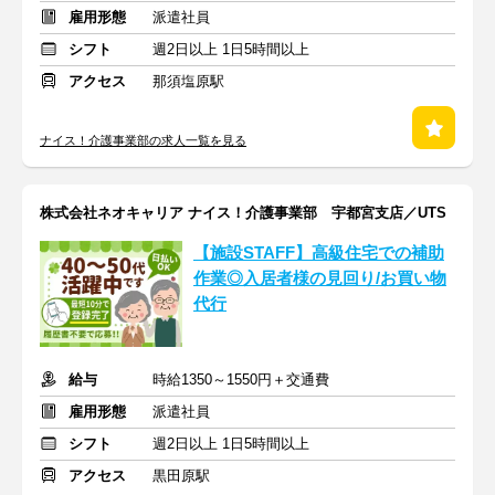
雇用形態
派遣社員
シフト
週2日以上 1日5時間以上
アクセス
那須塩原駅
ナイス！介護事業部の求人一覧を見る
株式会社ネオキャリア ナイス！介護事業部 宇都宮支店／UTS
【施設STAFF】高級住宅での補助
作業◎入居者様の見回り/お買い物
代行
給与
時給1350～1550円＋交通費
雇用形態
派遣社員
シフト
週2日以上 1日5時間以上
アクセス
黒田原駅