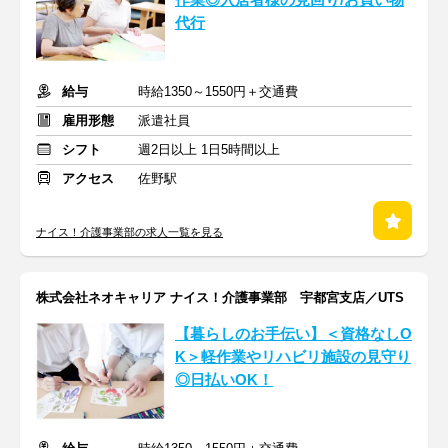
作業◎入居者様の見回り/お買い物
代行
給与
時給1350～1550円＋交通費
雇用形態
派遣社員
シフト
週2日以上 1日5時間以上
アクセス
佐野駅
ナイス！介護事業部の求人一覧を見る
株式会社ネオキャリア ナイス！介護事業部 宇都宮支店／UTS
【暮らしのお手伝い】＜資格なしO
K＞軽作業やリハビリ施設の見守り
◎日払いOK！