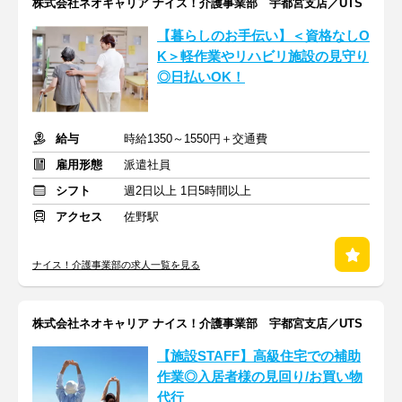
株式会社ネオキャリア ナイス！介護事業部 宇都宮支店／UTS
【暮らしのお手伝い】＜資格なしO
K＞軽作業やリハビリ施設の見守り
◎日払いOK！
給与
時給1350～1550円＋交通費
雇用形態
派遣社員
シフト
週2日以上 1日5時間以上
アクセス
佐野駅
ナイス！介護事業部の求人一覧を見る
株式会社ネオキャリア ナイス！介護事業部 宇都宮支店／UTS
【施設STAFF】高級住宅での補助
作業◎入居者様の見回り/お買い物
代行