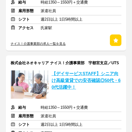
給与
時給1350～1550円＋交通費
雇用形態
派遣社員
シフト
週2日以上 1日5時間以上
アクセス
氏家駅
ナイス！介護事業部の求人一覧を見る
株式会社ネオキャリア ナイス！介護事業部 宇都宮支店／UTS
【デイサービスSTAFF】シニア向
け高級賃貸での安否確認◎50代・6
0代活躍中！
給与
時給1350～1550円＋交通費
雇用形態
派遣社員
シフト
週2日以上 1日5時間以上