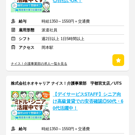
◎日払いOK！
給与
時給1350～1550円＋交通費
雇用形態
派遣社員
シフト
週2日以上 1日5時間以上
アクセス
岡本駅
ナイス！介護事業部の求人一覧を見る
株式会社ネオキャリア ナイス！介護事業部 宇都宮支店／UTS
【デイサービスSTAFF】シニア向
け高級賃貸での安否確認◎50代・6
0代活躍中！
給与
時給1350～1550円＋交通費