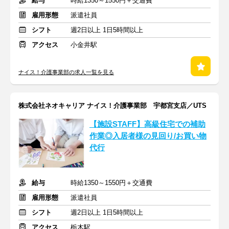
給与
時給1350～1550円＋交通費
雇用形態
派遣社員
シフト
週2日以上 1日5時間以上
アクセス
小金井駅
ナイス！介護事業部の求人一覧を見る
株式会社ネオキャリア ナイス！介護事業部 宇都宮支店／UTS
【施設STAFF】高級住宅での補助
作業◎入居者様の見回り/お買い物
代行
給与
時給1350～1550円＋交通費
雇用形態
派遣社員
シフト
週2日以上 1日5時間以上
アクセス
栃木駅