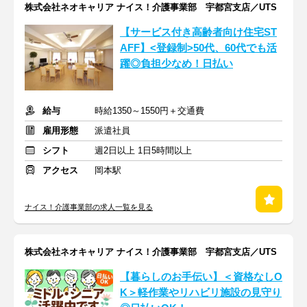
株式会社ネオキャリア ナイス！介護事業部 宇都宮支店／UTS
【サービス付き高齢者向け住宅ST
AFF】<登録制>50代、60代でも活
躍◎負担少なめ！日払い
給与
時給1350～1550円＋交通費
雇用形態
派遣社員
シフト
週2日以上 1日5時間以上
アクセス
岡本駅
ナイス！介護事業部の求人一覧を見る
株式会社ネオキャリア ナイス！介護事業部 宇都宮支店／UTS
【暮らしのお手伝い】＜資格なしO
K＞軽作業やリハビリ施設の見守り