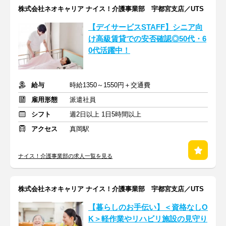
株式会社ネオキャリア ナイス！介護事業部 宇都宮支店／UTS
【デイサービスSTAFF】シニア向
け高級賃貸での安否確認◎50代・6
0代活躍中！
給与
時給1350～1550円＋交通費
雇用形態
派遣社員
シフト
週2日以上 1日5時間以上
アクセス
真岡駅
ナイス！介護事業部の求人一覧を見る
株式会社ネオキャリア ナイス！介護事業部 宇都宮支店／UTS
【暮らしのお手伝い】＜資格なしO
K＞軽作業やリハビリ施設の見守り