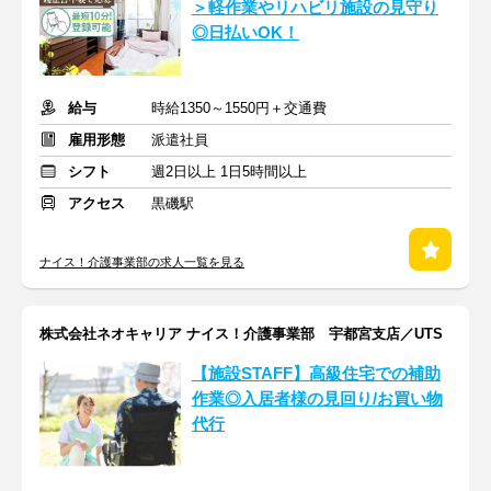
＞軽作業やリハビリ施設の見守り
◎日払いOK！
給与
時給1350～1550円＋交通費
雇用形態
派遣社員
シフト
週2日以上 1日5時間以上
アクセス
黒磯駅
ナイス！介護事業部の求人一覧を見る
株式会社ネオキャリア ナイス！介護事業部 宇都宮支店／UTS
【施設STAFF】高級住宅での補助
作業◎入居者様の見回り/お買い物
代行