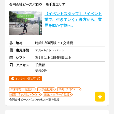
合同会社ビースパロウ ※千葉エリア
【イベントスタッフ】『イベント
業で、生きていく』裏方から、業
界を動かす側へ。
給与
時給1,300円以上＋交通費
雇用形態
アルバイト・パート
シフト
週1日以上 1日4時間以上
アクセス
千葉駅
徒歩0分
オンライン面接可
年末年始・お正月
大学生歓迎
単発（1日OK）
短期（1ヶ月以内OK）
副業・Ｗワーク歓迎
合同会社ビースパロウの求人一覧を見る