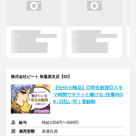
株式会社ビート 秋葉原支店【02】
【仕分け/検品】◎学生歓迎◎スキ
マ時間でサクッと稼げる♪扶養内O
K♪日払い可｜登録制
給与
時給1354円〜1693円
雇用形態
派遣社員