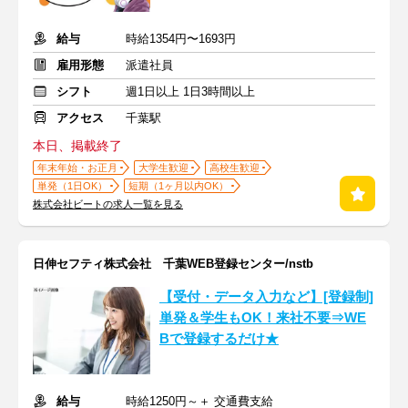
給与
時給1354円〜1693円
雇用形態
派遣社員
シフト
週1日以上 1日3時間以上
アクセス
千葉駅
本日、掲載終了
年末年始・お正月
大学生歓迎
高校生歓迎
単発（1日OK）
短期（1ヶ月以内OK）
株式会社ビートの求人一覧を見る
日伸セフティ株式会社 千葉WEB登録センター/nstb
【受付・データ入力など】[登録制]
単発＆学生もOK！来社不要⇒WE
Bで登録するだけ★
給与
時給1250円～＋ 交通費支給