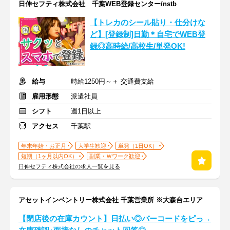
日伸セフティ株式会社 千葉WEB登録センター/nstb
【トレカのシール貼り・仕分けな
ど】[登録制]日勤＊自宅でWEB登
録◎高時給/高校生/単発OK!
給与
時給1250円～＋ 交通費支給
雇用形態
派遣社員
シフト
週1日以上
アクセス
千葉駅
年末年始・お正月
大学生歓迎
単発（1日OK）
短期（1ヶ月以内OK）
副業・Ｗワーク歓迎
日伸セフティ株式会社の求人一覧を見る
アセットインベントリー株式会社 千葉営業所 ※大森台エリア
【閉店後の在庫カウント】日払い◎バーコードをピっ→