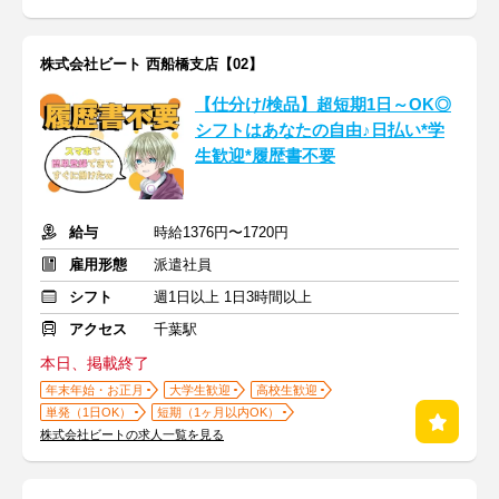
株式会社ビート 西船橋支店【02】
【仕分け/検品】超短期1日～OK◎
シフトはあなたの自由♪日払い*学
生歓迎*履歴書不要
給与
時給1376円〜1720円
雇用形態
派遣社員
シフト
週1日以上 1日3時間以上
アクセス
千葉駅
本日、掲載終了
年末年始・お正月
大学生歓迎
高校生歓迎
単発（1日OK）
短期（1ヶ月以内OK）
株式会社ビートの求人一覧を見る