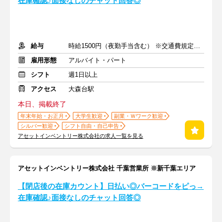
在庫確認♪面接なしのチャット回答◎
給与
時給1500円（夜勤手当含む） ※交通費規定内支給
雇用形態
アルバイト・パート
シフト
週1日以上
アクセス
大森台駅
本日、掲載終了
年末年始・お正月
大学生歓迎
副業・Ｗワーク歓迎
シルバー歓迎
シフト自由・自己申告
アセットインベントリー株式会社の求人一覧を見る
アセットインベントリー株式会社 千葉営業所 ※新千葉エリア
【閉店後の在庫カウント】日払い◎バーコードをピっ→
在庫確認♪面接なしのチャット回答◎