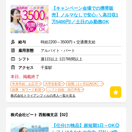
【キャンペーン会場での携帯販
売】ノルマなしで安心♪＼高日収1
万5400円!／土日のみ勤務OK
給与
時給2200～3500円＋交通費支給
雇用形態
アルバイト・パート
シフト
週1日以上 1日7時間以上
アクセス
千葉駅
本日、掲載終了
年末年始・お正月
大学生歓迎
短期（1ヶ月以内OK）
副業・Ｗワーク歓迎
シフト自由・自己申告
株式会社トライアンフィルの求人一覧を見る
株式会社ビート 西船橋支店【02】
【仕分け/検品】超短期1日～OK◎