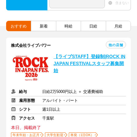
含まない
おすすめ
新着
時給
日給
月給
他の店舗
株式会社ライブパワー
【ライブSTAFF】登録制|ROCK IN
JAPAN FESTIVALスタッフ募集開
始
給与
日給2万5000円以上 ＋ 交通費補助
雇用形態
アルバイト・パート
シフト
週1日以上
アクセス
千葉駅
本日、掲載終了
年末年始・お正月
大学生歓迎
単発（1日OK）