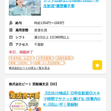
シフトはあなたの自由♪日払い*学
生歓迎*履歴書不要
給与
時給1354円〜1693円
雇用形態
派遣社員
シフト
週1日以上 1日3時間以上
アクセス
千葉駅
本日、掲載終了
年末年始・お正月
大学生歓迎
高校生歓迎
単発（1日OK）
短期（1ヶ月以内OK）
株式会社ビートの求人一覧を見る
株式会社ビート 西船橋支店【02】
【仕分け/検品】◎学生歓迎◎スキ
マ時間でサクッと稼げる♪扶養内O
K♪日払い可｜登録制