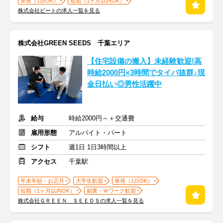
単発（1日OK）
短期（1ヶ月以内OK）
株式会社ビートの求人一覧を見る
株式会社GREEN SEEDS 千葉エリア
【住宅設備の搬入】未経験歓迎!高
時給2000円×3時間でタイパ抜群♪現
金日払い◎男性活躍中
給与
時給2000円～＋交通費
雇用形態
アルバイト・パート
シフト
週1日 1日3時間以上
アクセス
千葉駅
年末年始・お正月
大学生歓迎
単発（1日OK）
短期（1ヶ月以内OK）
副業・Ｗワーク歓迎
株式会社ＧＲＥＥＮ ＳＥＥＤＳの求人一覧を見る