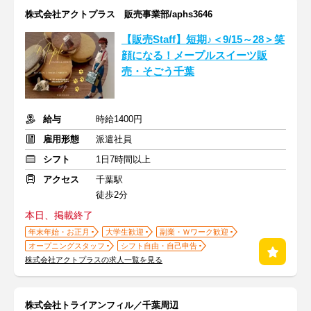
株式会社アクトプラス 販売事業部/aphs3646
【販売Staff】短期♪＜9/15～28＞笑
顔になる！メープルスイーツ販
売・そごう千葉
給与
時給1400円
雇用形態
派遣社員
シフト
1日7時間以上
アクセス
千葉駅
徒歩2分
本日、掲載終了
年末年始・お正月
大学生歓迎
副業・Ｗワーク歓迎
オープニングスタッフ
シフト自由・自己申告
株式会社アクトプラスの求人一覧を見る
株式会社トライアンフィル／千葉周辺