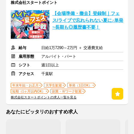
株式会社スタートポイント
【会場準備・撤去】登録制｜フェ
ス/ライブで忘れられない夏に♪単発
~長期も◎履歴書不要！
給与
日給1万7290～2万円 ＋ 交通費支給
雇用形態
アルバイト・パート
シフト
週1日以上
アクセス
千葉駅
年末年始・お正月
大学生歓迎
単発（1日OK）
短期（1ヶ月以内OK）
副業・Ｗワーク歓迎
株式会社スタートポイントの求人一覧を見る
あなたにピッタリのおすすめ求人