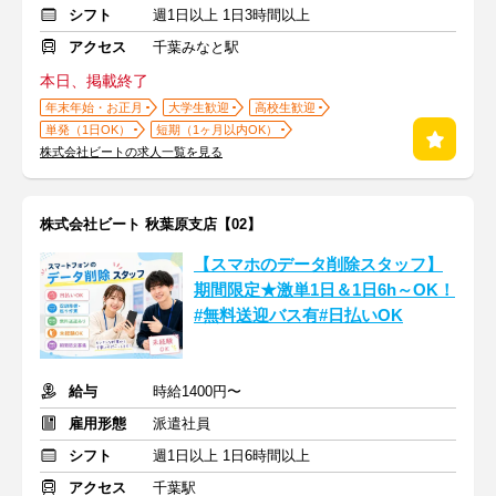
シフト
週1日以上 1日3時間以上
アクセス
千葉みなと駅
本日、掲載終了
年末年始・お正月
大学生歓迎
高校生歓迎
単発（1日OK）
短期（1ヶ月以内OK）
株式会社ビートの求人一覧を見る
株式会社ビート 秋葉原支店【02】
【スマホのデータ削除スタッフ】
期間限定★激単1日＆1日6h～OK！
#無料送迎バス有#日払いOK
給与
時給1400円〜
雇用形態
派遣社員
シフト
週1日以上 1日6時間以上
アクセス
千葉駅