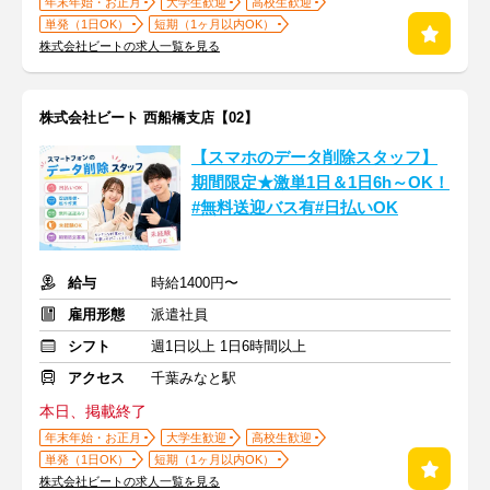
年末年始・お正月
大学生歓迎
高校生歓迎
単発（1日OK）
短期（1ヶ月以内OK）
株式会社ビートの求人一覧を見る
株式会社ビート 西船橋支店【02】
【スマホのデータ削除スタッフ】
期間限定★激単1日＆1日6h～OK！
#無料送迎バス有#日払いOK
給与
時給1400円〜
雇用形態
派遣社員
シフト
週1日以上 1日6時間以上
アクセス
千葉みなと駅
本日、掲載終了
年末年始・お正月
大学生歓迎
高校生歓迎
単発（1日OK）
短期（1ヶ月以内OK）
株式会社ビートの求人一覧を見る