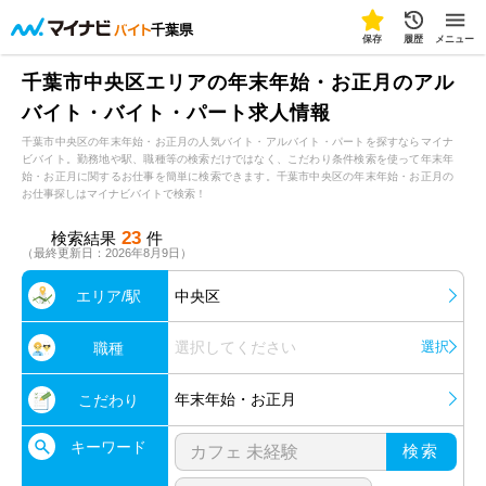
千葉県
保存
履歴
メニュー
千葉市中央区エリアの年末年始・お正月のアル
バイト・バイト・パート求人情報
千葉市中央区の年末年始・お正月の人気バイト・アルバイト・パートを探すならマイナ
ビバイト。勤務地や駅、職種等の検索だけではなく、こだわり条件検索を使って年末年
始・お正月に関するお仕事を簡単に検索できます。千葉市中央区の年末年始・お正月の
お仕事探しはマイナビバイトで検索！
23
検索結果
件
（最終更新日：2026年8月9日）
エリア/駅
中央区
選択してください
選択
職種
年末年始・お正月
こだわり
キーワード
検索