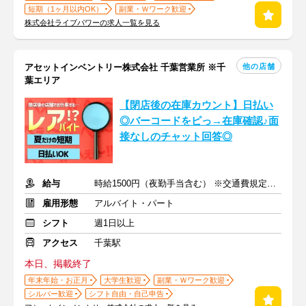
短期（1ヶ月以内OK）
副業・Ｗワーク歓迎
株式会社ライブパワーの求人一覧を見る
他の店舗
アセットインベントリー株式会社 千葉営業所 ※千
葉エリア
【閉店後の在庫カウント】日払い
◎バーコードをピっ→在庫確認♪面
接なしのチャット回答◎
給与
時給1500円（夜勤手当含む） ※交通費規定内支給
雇用形態
アルバイト・パート
シフト
週1日以上
アクセス
千葉駅
本日、掲載終了
年末年始・お正月
大学生歓迎
副業・Ｗワーク歓迎
シルバー歓迎
シフト自由・自己申告