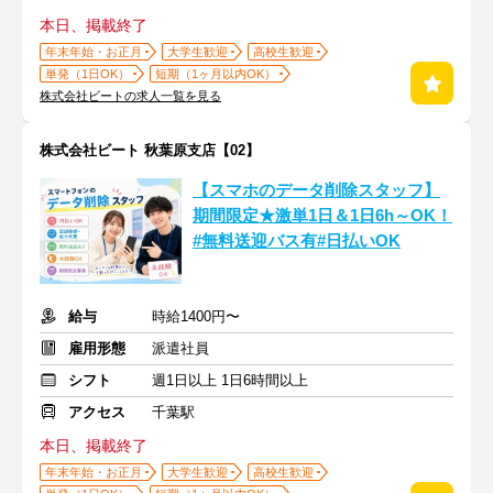
本日、掲載終了
年末年始・お正月
大学生歓迎
高校生歓迎
単発（1日OK）
短期（1ヶ月以内OK）
株式会社ビートの求人一覧を見る
株式会社ビート 秋葉原支店【02】
【スマホのデータ削除スタッフ】
期間限定★激単1日＆1日6h～OK！
#無料送迎バス有#日払いOK
給与
時給1400円〜
雇用形態
派遣社員
シフト
週1日以上 1日6時間以上
アクセス
千葉駅
本日、掲載終了
年末年始・お正月
大学生歓迎
高校生歓迎