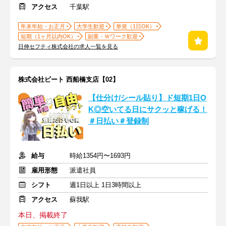
アクセス
千葉駅
年末年始・お正月
大学生歓迎
単発（1日OK）
短期（1ヶ月以内OK）
副業・Ｗワーク歓迎
日伸セフティ株式会社の求人一覧を見る
株式会社ビート 西船橋支店【02】
【仕分け/シール貼り】ド短期1日O
K◎空いてる日にサクッと稼げる！
＃日払い＃登録制
給与
時給1354円〜1693円
雇用形態
派遣社員
シフト
週1日以上 1日3時間以上
アクセス
蘇我駅
本日、掲載終了