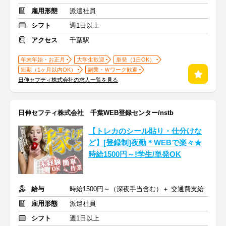
雇用形態
派遣社員
シフト
週1日以上
アクセス
千葉駅
年末年始・お正月
大学生歓迎
単発（1日OK）
短期（1ヶ月以内OK）
副業・Ｗワーク歓迎
日伸セフティ株式会社の求人一覧を見る
日伸セフティ株式会社 千葉WEB登録センター/nstb
【トレカのシール貼り・仕分けな
ど】[登録制]夜勤＊WEBで楽々★
時給1500円～!学生/単発OK
給与
時給1500円～（深夜手当含む）＋ 交通費支給
雇用形態
派遣社員
シフト
週1日以上