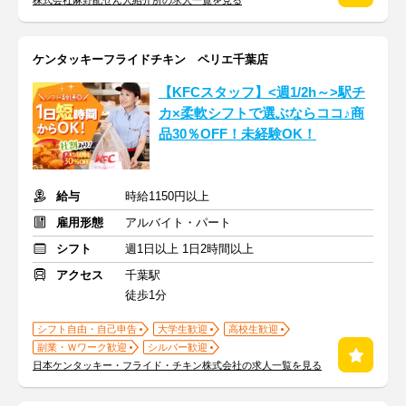
株式会社麻野配ぜん人紹介所の求人一覧を見る
ケンタッキーフライドチキン ペリエ千葉店
【KFCスタッフ】<週1/2h～>駅チ
カ×柔軟シフトで選ぶならココ♪商
品30％OFF！未経験OK！
給与
時給1150円以上
雇用形態
アルバイト・パート
シフト
週1日以上 1日2時間以上
アクセス
千葉駅
徒歩1分
シフト自由・自己申告
大学生歓迎
高校生歓迎
副業・Ｗワーク歓迎
シルバー歓迎
日本ケンタッキー・フライド・チキン株式会社の求人一覧を見る