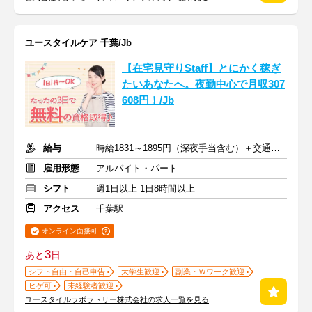
ユースタイルケア 千葉/Jb
【在宅見守りStaff】とにかく稼ぎ
たいあなたへ。夜勤中心で月収307
608円！/Jb
給与
時給1831～1895円（深夜手当含む）＋交通費支給
雇用形態
アルバイト・パート
シフト
週1日以上 1日8時間以上
アクセス
千葉駅
オンライン面接可
3
あと
日
シフト自由・自己申告
大学生歓迎
副業・Ｗワーク歓迎
ヒゲ可
未経験者歓迎
ユースタイルラボラトリー株式会社の求人一覧を見る