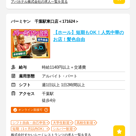
アパホテル株式会社の求人一覧を見る
バーミヤン 千葉駅東口店＜171624＞
【ホール】短期もOK！人気中華の
お店！髪色自由
給与
時給1140円以上＋交通費
雇用形態
アルバイト・パート
シフト
週1日以上 1日2時間以上
アクセス
千葉駅
徒歩4分
オンライン面接可
シフト自由・自己申告
大学生歓迎
高校生歓迎
短期（1ヶ月以内OK）
シルバー歓迎
株式会社すかいらーくレストランツの求人一覧を見る