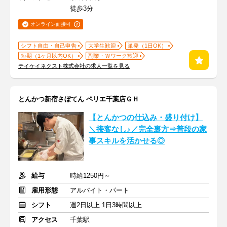
徒歩3分
オンライン面接可
シフト自由・自己申告
大学生歓迎
単発（1日OK）
短期（1ヶ月以内OK）
副業・Ｗワーク歓迎
テイケイネクスト株式会社の求人一覧を見る
とんかつ新宿さぼてん ペリエ千葉店ＧＨ
【とんかつの仕込み・盛り付け】
＼接客なし♪／完全裏方⇒普段の家
事スキルを活かせる◎
給与
時給1250円～
雇用形態
アルバイト・パート
シフト
週2日以上 1日3時間以上
アクセス
千葉駅