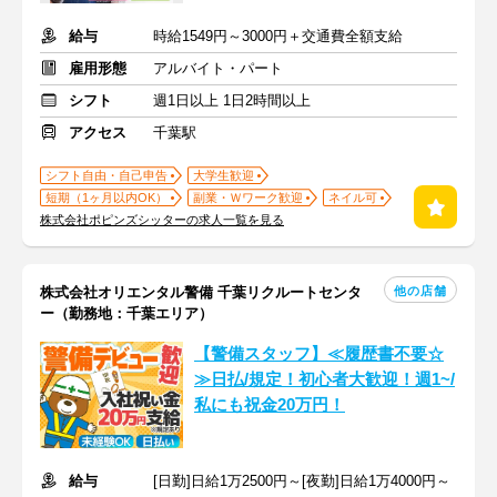
給与
時給1549円～3000円＋交通費全額支給
雇用形態
アルバイト・パート
シフト
週1日以上 1日2時間以上
アクセス
千葉駅
シフト自由・自己申告
大学生歓迎
短期（1ヶ月以内OK）
副業・Ｗワーク歓迎
ネイル可
株式会社ポピンズシッターの求人一覧を見る
他の店舗
株式会社オリエンタル警備 千葉リクルートセンタ
ー（勤務地：千葉エリア）
【警備スタッフ】≪履歴書不要☆
≫日払/規定！初心者大歓迎！週1~/
私にも祝金20万円！
給与
[日勤]日給1万2500円～[夜勤]日給1万4000円～