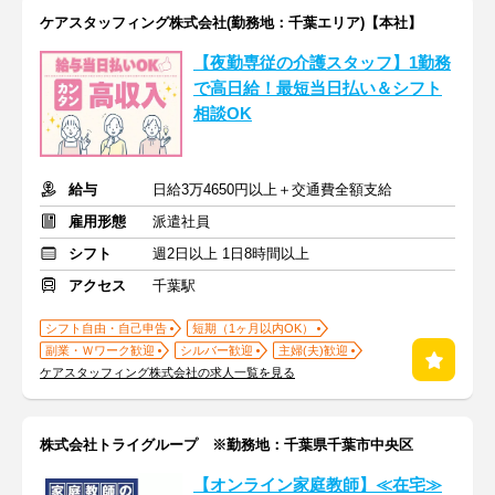
ケアスタッフィング株式会社(勤務地：千葉エリア)【本社】
【夜勤専従の介護スタッフ】1勤務
で高日給！最短当日払い＆シフト
相談OK
給与
日給3万4650円以上＋交通費全額支給
雇用形態
派遣社員
シフト
週2日以上 1日8時間以上
アクセス
千葉駅
シフト自由・自己申告
短期（1ヶ月以内OK）
副業・Ｗワーク歓迎
シルバー歓迎
主婦(夫)歓迎
ケアスタッフィング株式会社の求人一覧を見る
株式会社トライグループ ※勤務地：千葉県千葉市中央区
【オンライン家庭教師】≪在宅≫