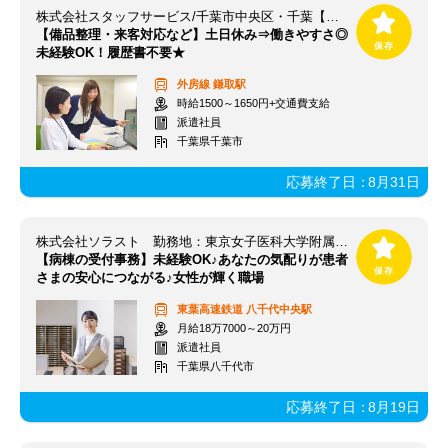
株式会社スタッフサービス/千葉市中央区・千葉【鎌取駅】
【備品整理・来客対応など】土日休み⇒働きやすさ◎
未経験OK！履歴書不要★
外房線
鎌取駅
時給1500～1650円+交通費支給
派遣社員
千葉県千葉市
応募終了日：
8月31日
株式会社ソラスト 勤務地：東京女子医科大学附属八千代医療センター/1210411736-018
【病棟の受付事務】未経験OK♪あなたの気配りが患者
さまの安心につながる♪女性が輝く職場
東葉高速鉄道
八千代中央駅
月給18万7000～20万円
派遣社員
千葉県八千代市
応募終了日：
8月19日