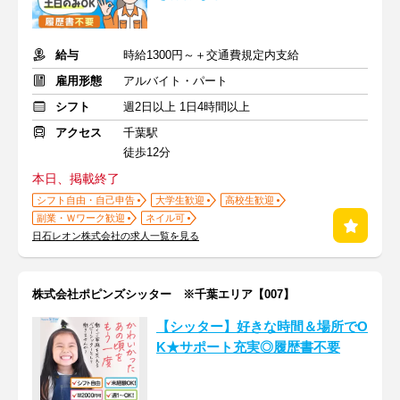
給与
時給1300円～＋交通費規定内支給
雇用形態
アルバイト・パート
シフト
週2日以上 1日4時間以上
アクセス
千葉駅
徒歩12分
本日、掲載終了
シフト自由・自己申告
大学生歓迎
高校生歓迎
副業・Ｗワーク歓迎
ネイル可
日石レオン株式会社の求人一覧を見る
株式会社ポピンズシッター ※千葉エリア【007】
【シッター】好きな時間＆場所でO
K★サポート充実◎履歴書不要