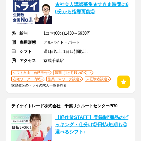
★社会人講師募集★すきま時間に6
0分から指導可能◎
給与
1コマ(60分)1430～6930円
雇用形態
アルバイト・パート
シフト
週1日以上 1日1時間以上
アクセス
京成千葉駅
シフト自由・自己申告
短期（1ヶ月以内OK）
在宅ワーク・内職
副業・Ｗワーク歓迎
未経験者歓迎
家庭教師のトライの求人一覧を見る
テイケイトレード株式会社 千葉リクルートセンター/530
【軽作業STAFF】登録制*商品のピ
ッキング・仕分け◎日払/短期も◎
選べるシフト♪