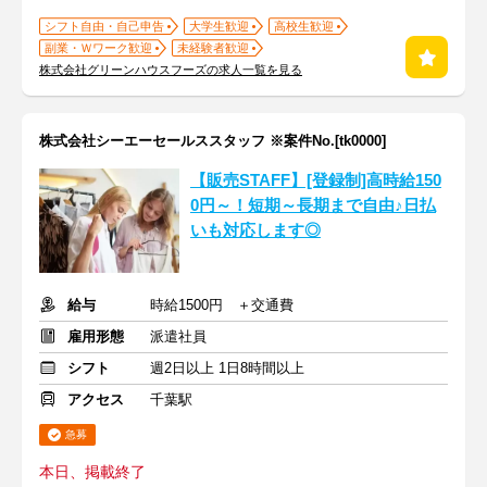
シフト自由・自己申告
大学生歓迎
高校生歓迎
副業・Ｗワーク歓迎
未経験者歓迎
株式会社グリーンハウスフーズの求人一覧を見る
株式会社シーエーセールススタッフ ※案件No.[tk0000]
【販売STAFF】[登録制]高時給150
0円～！短期～長期まで自由♪日払
いも対応します◎
給与
時給1500円 ＋交通費
雇用形態
派遣社員
シフト
週2日以上 1日8時間以上
アクセス
千葉駅
急募
本日、掲載終了