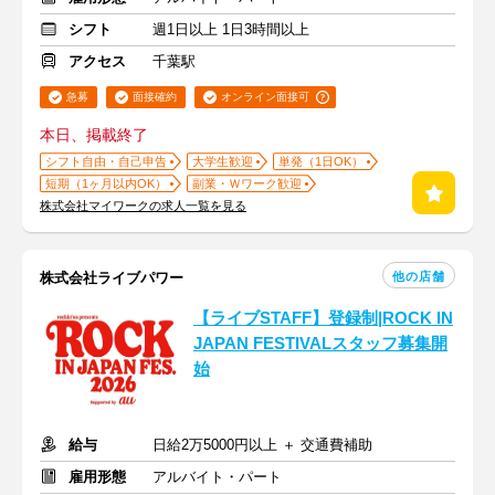
シフト
週1日以上 1日3時間以上
アクセス
千葉駅
急募
面接確約
オンライン面接可
本日、掲載終了
シフト自由・自己申告
大学生歓迎
単発（1日OK）
短期（1ヶ月以内OK）
副業・Ｗワーク歓迎
株式会社マイワークの求人一覧を見る
他の店舗
株式会社ライブパワー
【ライブSTAFF】登録制|ROCK IN
JAPAN FESTIVALスタッフ募集開
始
給与
日給2万5000円以上 ＋ 交通費補助
雇用形態
アルバイト・パート