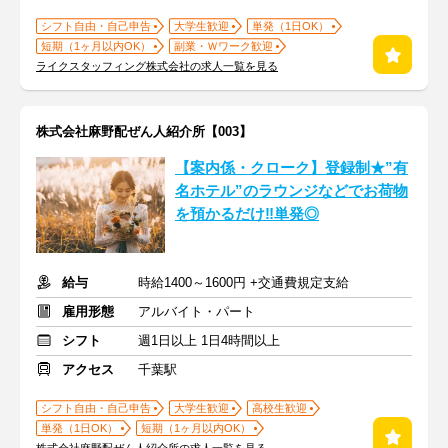
シフト自由・自己申告
大学生歓迎
単発（1日OK）
短期（1ヶ月以内OK）
副業・Ｗワーク歓迎
ライクスタッフィング株式会社の求人一覧を見る
株式会社麻野配ぜん人紹介所【003】
【案内係・クローク】登録制★”有
名ホテル”のラウンジなどでお荷物
を預かるだけ‼単発◎
給与
時給1400～1600円 +交通費規定支給
雇用形態
アルバイト・パート
シフト
週1日以上 1日4時間以上
アクセス
千葉駅
シフト自由・自己申告
大学生歓迎
高校生歓迎
単発（1日OK）
短期（1ヶ月以内OK）