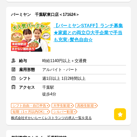
バーミヤン 千葉駅東口店＜171624＞
【バーミヤンSTAFF】ランチ募集
★家庭との両立◎大手企業で手当
も充実♪髪色自由☆
給与
時給1140円以上＋交通費
雇用形態
アルバイト・パート
シフト
週1日以上 1日2時間以上
アクセス
千葉駅
徒歩4分
シフト自由・自己申告
大学生歓迎
高校生歓迎
短期（1ヶ月以内OK）
シルバー歓迎
株式会社すかいらーくレストランツの求人一覧を見る