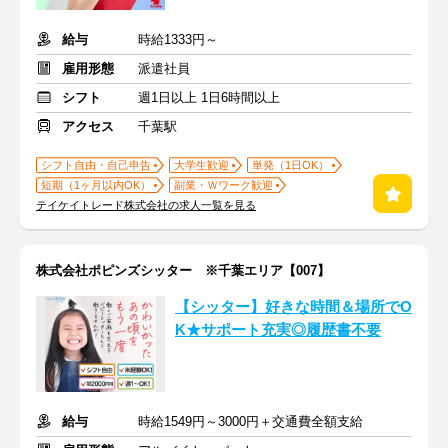
給与
時給1333円～
雇用形態
派遣社員
シフト
週1日以上 1日6時間以上
アクセス
千葉駅
シフト自由・自己申告
大学生歓迎
単発（1日OK）
短期（1ヶ月以内OK）
副業・Ｗワーク歓迎
テイケイトレード株式会社の求人一覧を見る
株式会社ポピンズシッター ※千葉エリア【007】
【シッター】好きな時間＆場所でO
K★サポート充実◎履歴書不要
給与
時給1549円～3000円＋交通費全額支給