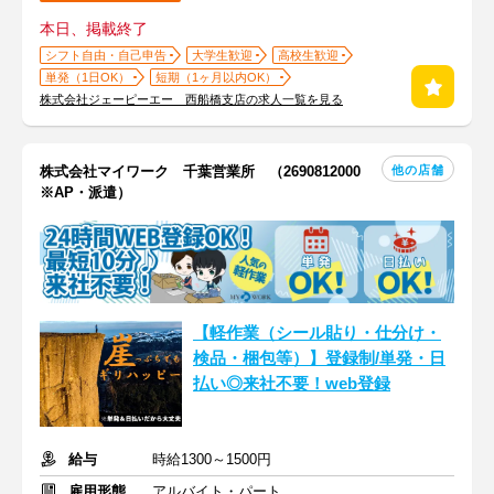
本日、掲載終了
シフト自由・自己申告
大学生歓迎
高校生歓迎
単発（1日OK）
短期（1ヶ月以内OK）
株式会社ジェーピーエー 西船橋支店の求人一覧を見る
他の店舗
株式会社マイワーク 千葉営業所 （2690812000
※AP・派遣）
【軽作業（シール貼り・仕分け・
検品・梱包等）】登録制/単発・日
払い◎来社不要！web登録
給与
時給1300～1500円
雇用形態
アルバイト・パート