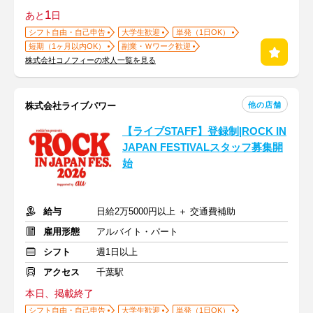
1
あと
日
シフト自由・自己申告
大学生歓迎
単発（1日OK）
短期（1ヶ月以内OK）
副業・Ｗワーク歓迎
株式会社コノフィーの求人一覧を見る
他の店舗
株式会社ライブパワー
【ライブSTAFF】登録制|ROCK IN
JAPAN FESTIVALスタッフ募集開
始
給与
日給2万5000円以上 ＋ 交通費補助
雇用形態
アルバイト・パート
シフト
週1日以上
アクセス
千葉駅
本日、掲載終了
シフト自由・自己申告
大学生歓迎
単発（1日OK）