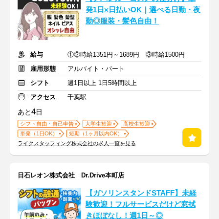
発1日×日払いOK｜選べる日勤・夜
勤◎服装・髪色自由！
給与
①②時給1351円～1689円 ③時給1500円
雇用形態
アルバイト・パート
シフト
週1日以上 1日5時間以上
アクセス
千葉駅
4
あと
日
シフト自由・自己申告
大学生歓迎
高校生歓迎
単発（1日OK）
短期（1ヶ月以内OK）
ライクスタッフィング株式会社の求人一覧を見る
日石レオン株式会社 Dr.Drive本町店
【ガソリンスタンドSTAFF】未経
験歓迎！フルサービスだけど窓拭
きほぼなし！週1日～◎