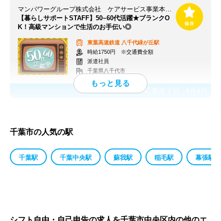
マンパワーグループ株式会社 ケアサービス事業本部 千葉支店/903109S
【暮らしサポートSTAFF】50~60代活躍★ブランクO
K！高級マンションで生活のお手伝い◎
東葉高速鉄道
八千代緑が丘駅
時給1750円 ※交通費全額
派遣社員
千葉県八千代市
応募終了日：
9月4日
千葉市の人気の駅
千葉駅
千葉中央駅
蘇我駅
稲毛駅
幕張駅
シフト自由・自己申告の求人を千葉市中央区内の他のエ