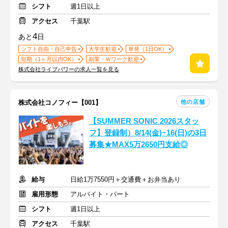
シフト
週1日以上
アクセス
千葉駅
4
あと
日
シフト自由・自己申告
大学生歓迎
単発（1日OK）
短期（1ヶ月以内OK）
副業・Ｗワーク歓迎
株式会社ライブパワーの求人一覧を見る
他の店舗
株式会社コノフィー【001】
【SUMMER SONIC 2026スタッ
フ】登録制）8/14(金)~16(日)の3日
募集★MAX5万2650円支給◎
給与
日給1万7550円＋交通費＋お弁当あり
雇用形態
アルバイト・パート
シフト
週1日以上
アクセス
千葉駅