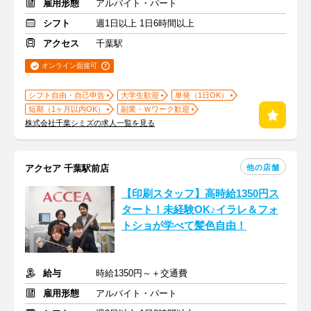
雇用形態
アルバイト・パート
シフト
週1日以上 1日6時間以上
アクセス
千葉駅
オンライン面接可
シフト自由・自己申告
大学生歓迎
単発（1日OK）
短期（1ヶ月以内OK）
副業・Ｗワーク歓迎
株式会社千葉シミズの求人一覧を見る
他の店舗
アクセア 千葉駅前店
【印刷スタッフ】高時給1350円ス
タート！未経験OK♪イラレ＆フォ
トショが学べて髪色自由！
給与
時給1350円～＋交通費
雇用形態
アルバイト・パート