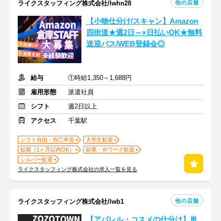
他の店舗
ライクスタッフィング株式会社/lwhn28
【小物仕分け/スキャン】Amazon
四街道★週2日～×日払いOK★無料
送迎バス/WEB登録会◎
給与
①時給1,350～1,688円
雇用形態
派遣社員
シフト
週2日以上
アクセス
千葉駅
シフト自由・自己申告
大学生歓迎
短期（1ヶ月以内OK）
副業・Ｗワーク歓迎
シルバー歓迎
ライクスタッフィング株式会社の求人一覧を見る
他の店舗
ライクスタッフィング株式会社/lwb1
【アパレル・コスメの仕分け】単