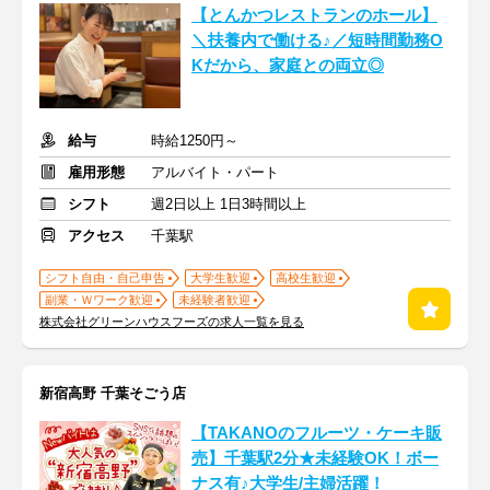
【とんかつレストランのホール】
＼扶養内で働ける♪／短時間勤務O
Kだから、家庭との両立◎
給与
時給1250円～
雇用形態
アルバイト・パート
シフト
週2日以上 1日3時間以上
アクセス
千葉駅
シフト自由・自己申告
大学生歓迎
高校生歓迎
副業・Ｗワーク歓迎
未経験者歓迎
株式会社グリーンハウスフーズの求人一覧を見る
新宿高野 千葉そごう店
【TAKANOのフルーツ・ケーキ販
売】千葉駅2分★未経験OK！ボー
ナス有♪大学生/主婦活躍！