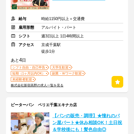
給与
時給1150円以上＋交通費
雇用形態
アルバイト・パート
シフト
週3日以上 1日4時間以上
アクセス
京成千葉駅
徒歩1分
4
あと
日
シフト自由・自己申告
大学生歓迎
短期（1ヶ月以内OK）
副業・Ｗワーク歓迎
未経験者歓迎
株式会社新宿高野の求人一覧を見る
ピーターパン ペリエ千葉エキナカ店
【パンの販売・調理】★憧れのパ
ン屋パート★休み相談OK！土日祝
＆学校後にも！髪色自由◎