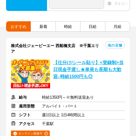
含まない
おすすめ
新着
時給
日給
月給
他の店舗
株式会社ジェーピーエー 西船橋支店 ※千葉エリ
ア
【仕分け/シール貼り】<登録制>当
日現金手渡し★単発も長期も大歓
迎♪時給1500円も◎
給与
時給1350円～※無料送迎あり
雇用形態
アルバイト・パート
シフト
週1日以上 1日4時間以上
アクセス
千葉駅
オンライン面接可