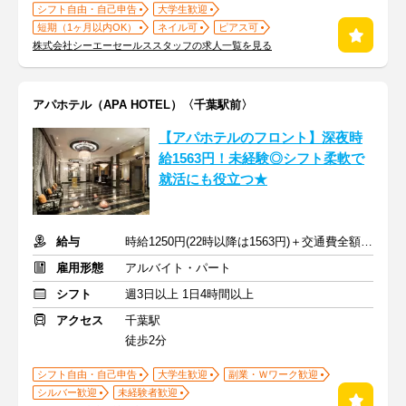
シフト自由・自己申告
大学生歓迎
短期（1ヶ月以内OK）
ネイル可
ピアス可
株式会社シーエーセールススタッフの求人一覧を見る
アパホテル（APA HOTEL）〈千葉駅前〉
【アパホテルのフロント】深夜時
給1563円！未経験◎シフト柔軟で
就活にも役立つ★
給与
時給1250円(22時以降は1563円)＋交通費全額支給
雇用形態
アルバイト・パート
シフト
週3日以上 1日4時間以上
アクセス
千葉駅
徒歩2分
シフト自由・自己申告
大学生歓迎
副業・Ｗワーク歓迎
シルバー歓迎
未経験者歓迎