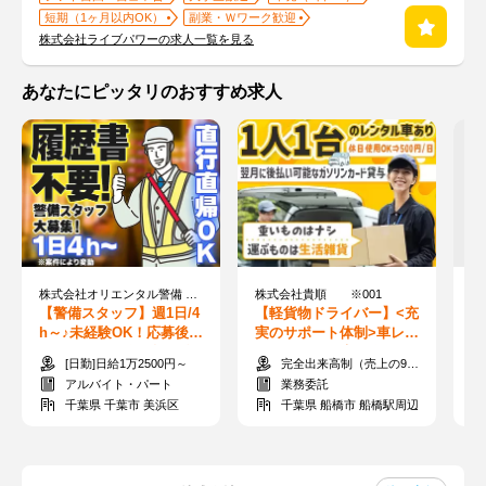
短期（1ヶ月以内OK）
副業・Ｗワーク歓迎
株式会社ライブパワーの求人一覧を見る
あなたにピッタリのおすすめ求人
株式会社オリエンタル警備 西船橋支社（勤務地：海浜幕張エリア）
株式会社貴順 ※001
【警備スタッフ】週1日/4
【軽貨物ドライバー】<充
【
h～♪未経験OK！応募後そ
実のサポート体制>車レン
柔
のまま研修も◎日払い(規
タルもあり！未経験でも
ン
[日勤]日給1万2500円～
完全出来高制（売上の90～95％）
定)！履歴書不要
月収55万以上可◎
払
アルバイト・パート
業務委託
千葉県 千葉市 美浜区
千葉県 船橋市 船橋駅周辺