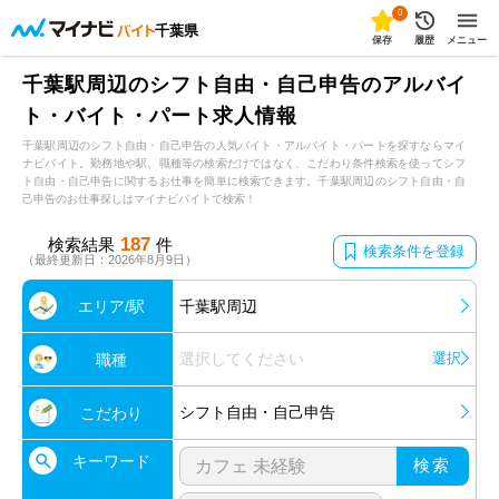
0
千葉県
保存
履歴
メニュー
千葉駅周辺のシフト自由・自己申告のアルバイ
ト・バイト・パート求人情報
千葉駅周辺のシフト自由・自己申告の人気バイト・アルバイト・パートを探すならマイ
ナビバイト。勤務地や駅、職種等の検索だけではなく、こだわり条件検索を使ってシフ
ト自由・自己申告に関するお仕事を簡単に検索できます。千葉駅周辺のシフト自由・自
己申告のお仕事探しはマイナビバイトで検索！
187
検索結果
件
検索条件を登録
（最終更新日：2026年8月9日）
エリア/駅
千葉駅周辺
選択してください
選択
職種
シフト自由・自己申告
こだわり
キーワード
検索