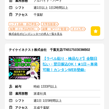
雇用形態
アルバイト・パート
シフト
週1日以上 1日2時間以上
アクセス
千葉駅
シフト自由・自己申告
大学生歓迎
短期（1ヶ月以内OK）
副業・Ｗワーク歓迎
ネイル可
株式会社ポピンズシッターの求人一覧を見る
テイケイネクスト株式会社 千葉支店/TN517S0303MB02
【ラベル貼り・検品など】全額日
払い・翌日振込OK！★1日～単発
可能！カンタンWEB登録♪
給与
時給 1333円以上
雇用形態
派遣社員
シフト
週1日 1日5時間以上
アクセス
京成千葉駅