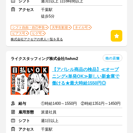
シフト
週3日以上 1日8時間以上
アクセス
千葉駅
徒歩5分
シフト自由・自己申告
大学生歓迎
ネイル可
ピアス可
ヒゲ可
株式会社アクセアの求人一覧を見る
他の店舗
ライクスタッフィング株式会社/lwhm2
【アパレル商品の検品】≪オープ
ニング×単発OK≫新しい新倉庫で
働ける★最大時給1550円◎
給与
①時給1400～1550円 ②時給1351円～1450円
雇用形態
派遣社員
シフト
週1日以上
アクセス
千葉駅