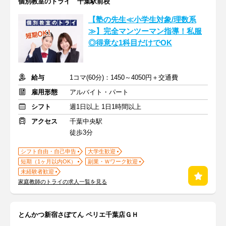
個別教室のトライ 千葉駅前校
【塾の先生≪小学生対象/理数系
≫】完全マンツーマン指導！私服
◎得意な1科目だけでOK
給与
1コマ(60分)：1450～4050円＋交通費
雇用形態
アルバイト・パート
シフト
週1日以上 1日1時間以上
アクセス
千葉中央駅
徒歩3分
シフト自由・自己申告
大学生歓迎
短期（1ヶ月以内OK）
副業・Ｗワーク歓迎
未経験者歓迎
家庭教師のトライの求人一覧を見る
とんかつ新宿さぼてん ペリエ千葉店ＧＨ