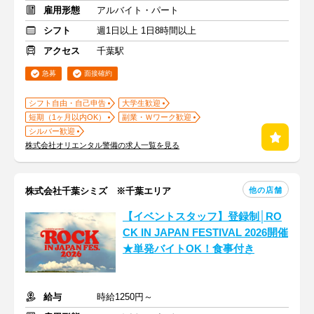
雇用形態
アルバイト・パート
シフト
週1日以上 1日8時間以上
アクセス
千葉駅
急募
面接確約
シフト自由・自己申告
大学生歓迎
短期（1ヶ月以内OK）
副業・Ｗワーク歓迎
シルバー歓迎
株式会社オリエンタル警備の求人一覧を見る
他の店舗
株式会社千葉シミズ ※千葉エリア
【イベントスタッフ】登録制│RO
CK IN JAPAN FESTIVAL 2026開催
★単発バイトOK！食事付き
給与
時給1250円～