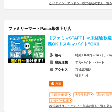
ケイティシーアンドシー株式会社の求人一覧
ファミリーマートPasar幕張上り店
【ファミマSTAFF】≪未経験歓
務OK！スキマバイト”OK!!
給与
時給1160円～1450円
雇用形態
アルバイト・パート
アクセス
京成幕張駅
徒歩15分
急募
主婦(夫)歓迎
大学生歓迎
高校生歓
シルバー歓迎
株式会社コミュニティー京成の求人一覧を見