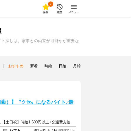
0
保存
履歴
メニュー
報
イト探しは、家事との両立が可能かが重要な
|
おすすめ
新着
時給
日給
月給
日勤）】〝クセ〟になるバイト♪最
上 【土日祝】時給1,500円以上+交通費支給
シフト
週1日以上 1日3時間以上