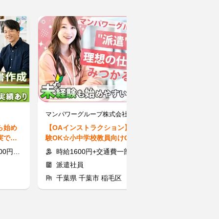
ィ
マンパワーグループ株式会社/1711844
ら始め
【OAインストラクション】未経
【事務スタッフ
実で安
験OK☆小中学校教員向けOA機
短5分で登録完
器操作サポート♪ ＠白井市
時給Get！WE
円～）
時給1600円+交通費一部支給
時給1600円
派遣社員
派遣社員
千葉県 千葉市 稲毛区
千葉県 柏市