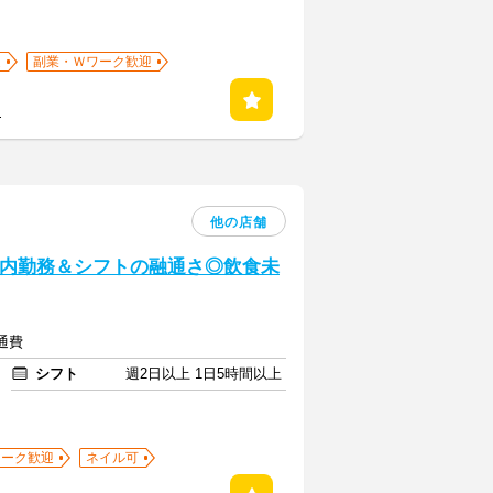
迎
副業・Ｗワーク歓迎
る
他の店舗
養内勤務＆シフトの融通さ◎飲食未
交通費
シフト
週2日以上 1日5時間以上
ワーク歓迎
ネイル可