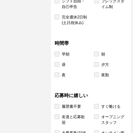
シフト自由・
フレックスタ
自己申告
イム制
完全週休2日制
(土日祝休み)
時間帯
早朝
朝
昼
夕方
夜
夜勤
応募時に嬉しい
履歴書不要
すぐ働ける
友達と応募歓
オープニング
迎
スタッフ
大量募集(10名
オンライン面