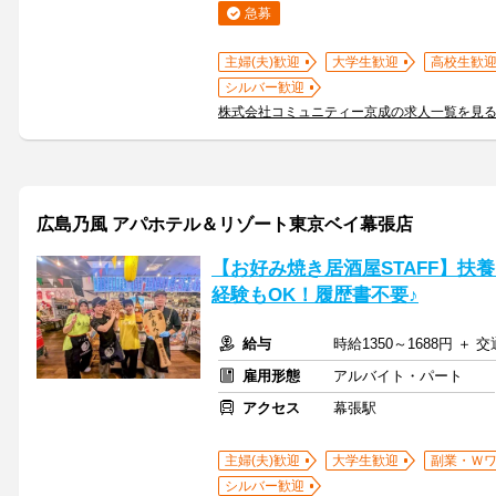
急募
主婦(夫)歓迎
大学生歓迎
高校生歓
シルバー歓迎
株式会社コミュニティー京成の求人一覧を見
広島乃風 アパホテル＆リゾート東京ベイ幕張店
【お好み焼き居酒屋STAFF】扶
経験もOK！履歴書不要♪
給与
時給1350～1688円 ＋ 
雇用形態
アルバイト・パート
アクセス
幕張駅
主婦(夫)歓迎
大学生歓迎
副業・Ｗ
シルバー歓迎