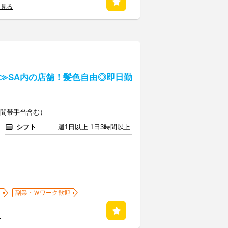
を見る
迎≫SA内の店舗！髪色自由◎即日勤
（時間帯手当含む）
シフト
週1日以上 1日3時間以上
迎
副業・Ｗワーク歓迎
る