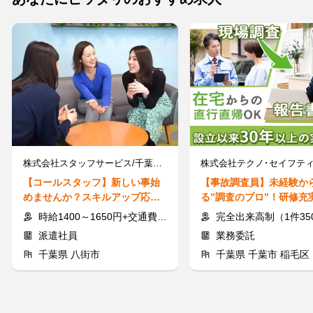
株式会社スタッフサービス/千葉県八街市・千葉【八街駅】
株式会社テクノ･セイフテ
【コールスタッフ】新しい事始
【事故調査員】未経験か
めませんか？スキルアップ応援
る”調査のプロ”！研修充
★未経験OK◎綺麗なオフィス♪
心スタート！
時給1400～1650円+交通費支給
完全出来高制（1件3500
派遣社員
業務委託
千葉県 八街市
千葉県 千葉市 稲毛区