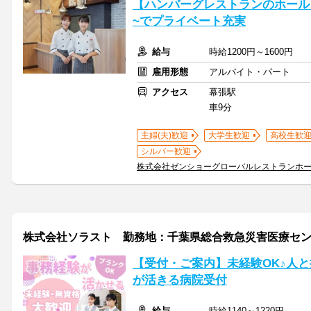
【ハンバーグレストランのホール】
~でプライベート充実
給与
時給1200円～1600円
雇用形態
アルバイト・パート
アクセス
幕張駅
車9分
主婦(夫)歓迎
大学生歓迎
高校生歓
シルバー歓迎
株式会社ゼンショーグローバルレストランホ
株式会社ソラスト 勤務地：千葉県総合救急災害医療センター/12
【受付・ご案内】未経験OK♪人
が活きる病院受付
給与
時給1140～1220円