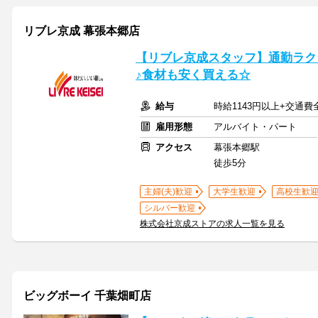
リブレ京成 幕張本郷店
【リブレ京成スタッフ】通勤ラク
♪食材も安く買える☆
給与
時給1143円以上+交通費
雇用形態
アルバイト・パート
アクセス
幕張本郷駅
徒歩5分
主婦(夫)歓迎
大学生歓迎
高校生歓
シルバー歓迎
株式会社京成ストアの求人一覧を見る
ビッグボーイ 千葉畑町店