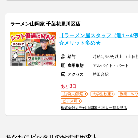
ラーメン山岡家 千葉花見川区店
【ラーメン屋スタッフ（週1～4
☆メリット多め★
給与
時給1,750円以上 （土
雇用形態
アルバイト・パート
アクセス
勝田台駅
3
あと
日
主婦(夫)歓迎
大学生歓迎
副業・Ｗ
ピアス可
株式会社丸千代山岡家の求人一覧を見る
あなたにピッタリのおすすめ求人