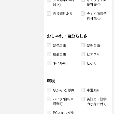
以上)
接可能
面接確約あり
今すぐ面接予
約可能
おしゃれ・自分らしさ
髪色自由
髪型自由
服装自由
ピアス可
ネイル可
ヒゲ可
環境
駅から5分以内
車通勤可
バイク/自転車
英語力・語学
通勤可
力が身に付く
PCスキルが身