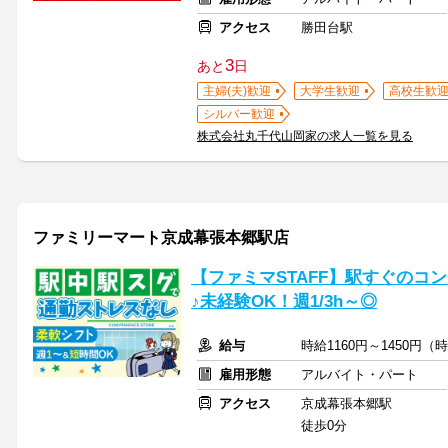
アクセス
勝田台駅
3
あと
日
主婦(夫)歓迎
大学生歓迎
高校生歓
シルバー歓迎
株式会社丸千代山岡家の求人一覧を見る
ファミリーマート京成幕張本郷駅店
【ファミマSTAFF】駅すぐのコ
♪未経験OK！週1/3h～◎
給与
時給1160円～1450円
雇用形態
アルバイト・パート
アクセス
京成幕張本郷駅
徒歩0分