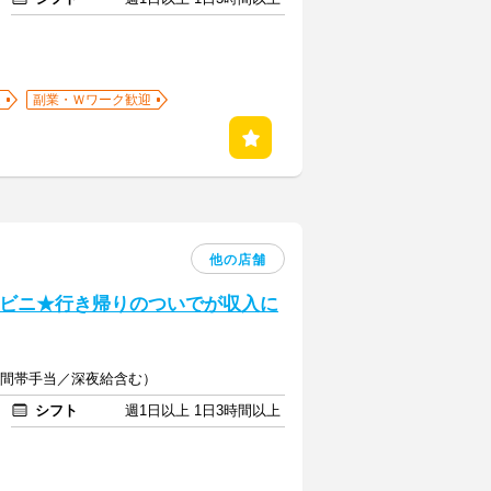
迎
副業・Ｗワーク歓迎
他の店舗
ンビニ★行き帰りのついでが収入に
（時間帯手当／深夜給含む）
シフト
週1日以上 1日3時間以上