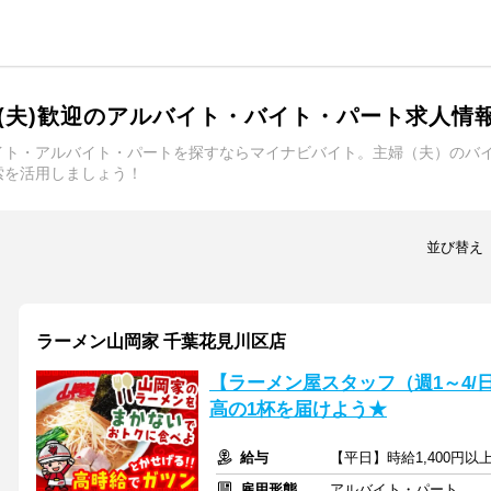
(夫)歓迎のアルバイト・バイト・パート求人情
イト・アルバイト・パートを探すならマイナビバイト。主婦（夫）のバ
索を活用しましょう！
並び替え
ラーメン山岡家 千葉花見川区店
【ラーメン屋スタッフ（週1～4/
高の1杯を届けよう★
給与
【平日】時給1,400円以
雇用形態
アルバイト・パート