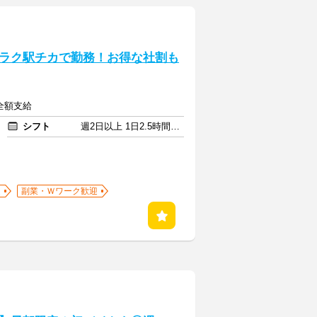
ラク駅チカで勤務！お得な社割も
全額支給
シフト
週2日以上 1日2.5時間以上
迎
副業・Ｗワーク歓迎