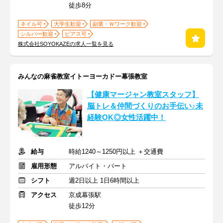
徒歩8分
ネイル可
大学生歓迎
副業・Ｗワーク歓迎
シルバー歓迎
ピアス可
株式会社SOYOKAZEの求人一覧を見る
みんなの麻雀教室イトーヨーカドー幕張教室
【健康マージャン教室スタッフ】
脳トレ＆仲間づくりのお手伝い♪未
経験OK◎女性活躍中！
給与
時給1240～1250円以上 ＋交通費
雇用形態
アルバイト・パート
シフト
週2日以上 1日6時間以上
アクセス
京成幕張駅
徒歩12分