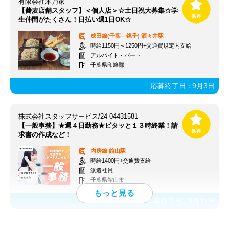
有限会社木乃家
【蕎麦店舗スタッフ】＜個人店＞☆土日祝大募集☆学
生仲間がたくさん！日払い週1日OK☆
成田線(千葉－銚子)
酒々井駅
時給1150円～1250円+交通費規定内支給
アルバイト・パート
千葉県印旛郡
応募終了日：
9月3日
株式会社スタッフサービス/24-04431581
【一般事務】★週４日勤務★ピタッと１３時終業！請
求書の作成など！
内房線
館山駅
時給1400円+交通費支給
派遣社員
千葉県館山市
応募終了日：
8月31日