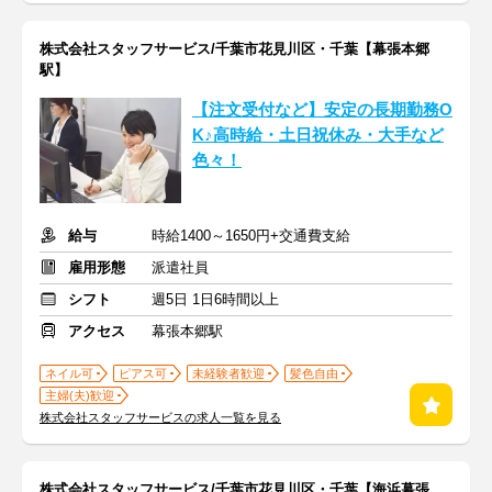
株式会社スタッフサービス/千葉市花見川区・千葉【幕張本郷
駅】
【注文受付など】安定の長期勤務O
K♪高時給・土日祝休み・大手など
色々！
給与
時給1400～1650円+交通費支給
雇用形態
派遣社員
シフト
週5日 1日6時間以上
アクセス
幕張本郷駅
ネイル可
ピアス可
未経験者歓迎
髪色自由
主婦(夫)歓迎
株式会社スタッフサービスの求人一覧を見る
株式会社スタッフサービス/千葉市花見川区・千葉【海浜幕張