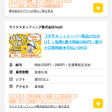
ネイル可
副業・Ｗワーク歓迎
ピアス可
シフト自由・自己申告
未経験者歓迎
株式会社チアリーの求人一覧を見る
ライクスタッフィング株式会社/lwjf1
【大手ネットスーパー商品の仕分
け】＼短期×最大時給1860円／駅チ
カ◎高時給★日払いOK◎
給与
時給1550円～1860円＋交通費規定支給
雇用形態
派遣社員
シフト
週3日以上
アクセス
幕張駅
ネイル可
大学生歓迎
短期（1ヶ月以内OK）
副業・Ｗワーク歓迎
オープニングスタッフ
ライクスタッフィング株式会社の求人一覧を見る