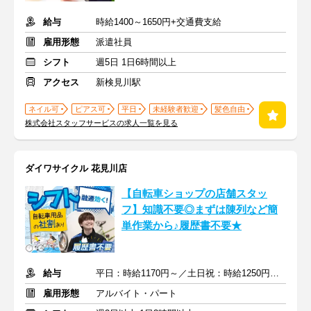
給与
時給1400～1650円+交通費支給
雇用形態
派遣社員
シフト
週5日 1日6時間以上
アクセス
新検見川駅
ネイル可
ピアス可
平日
未経験者歓迎
髪色自由
株式会社スタッフサービスの求人一覧を見る
ダイワサイクル 花見川店
【自転車ショップの店舗スタッ
フ】知識不要◎まずは陳列など簡
単作業から♪履歴書不要★
給与
平日：時給1170円～／土日祝：時給1250円～ ※交通費全額支給
雇用形態
アルバイト・パート