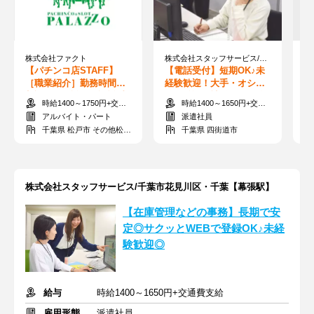
株式会社ファクト
株式会社スタッフサービス/千葉県四街道市・千葉【物井駅】
【パチンコ店STAFF】
【電話受付】短期OK♪未
【
［職業紹介］勤務時間の
経験歓迎！大手・オシャ
勤
相談可/◎髪色・髪型自由
レOK等、希望条件から選
作
時給1400～1750円+交通費支給
時給1400～1650円+交通費支給
[15418]A
べる
す
アルバイト・パート
派遣社員
千葉県 松戸市 その他松戸市
千葉県 四街道市
株式会社スタッフサービス/千葉市花見川区・千葉【幕張駅】
【在庫管理などの事務】長期で安
定◎サクッとWEBで登録OK♪未経
験歓迎◎
給与
時給1400～1650円+交通費支給
雇用形態
派遣社員