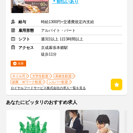
＊前払いあり
給与
時給1300円+交通費規定内支給
雇用形態
アルバイト・パート
シフト
週3日以上 1日3時間以上
アクセス
京成幕張本郷駅
徒歩11分
急募
ネイル可
大学生歓迎
高校生歓迎
副業・Ｗワーク歓迎
シルバー歓迎
ロイヤルフードサービス株式会社の求人一覧を見る
あなたにピッタリのおすすめ求人