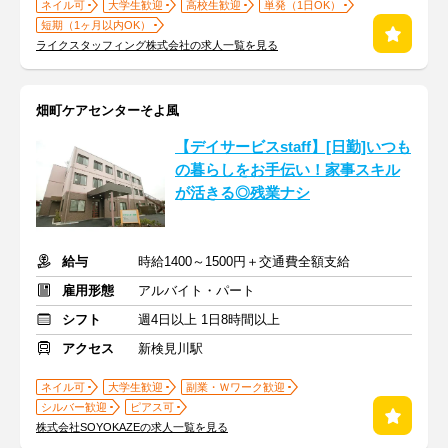
ネイル可
大学生歓迎
高校生歓迎
単発（1日OK）
短期（1ヶ月以内OK）
ライクスタッフィング株式会社の求人一覧を見る
畑町ケアセンターそよ風
【デイサービスstaff】[日勤]いつも
の暮らしをお手伝い！家事スキル
が活きる◎残業ナシ
給与
時給1400～1500円＋交通費全額支給
雇用形態
アルバイト・パート
シフト
週4日以上 1日8時間以上
アクセス
新検見川駅
ネイル可
大学生歓迎
副業・Ｗワーク歓迎
シルバー歓迎
ピアス可
株式会社SOYOKAZEの求人一覧を見る