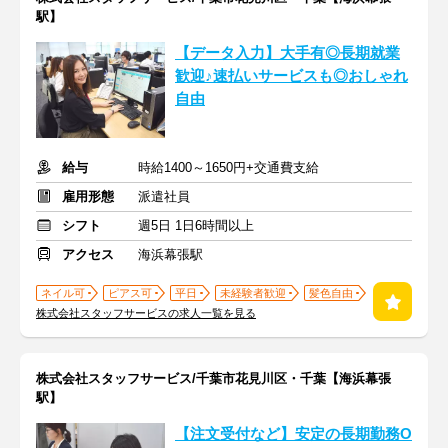
駅】
【データ入力】大手有◎長期就業
歓迎♪速払いサービスも◎おしゃれ
自由
給与
時給1400～1650円+交通費支給
雇用形態
派遣社員
シフト
週5日 1日6時間以上
アクセス
海浜幕張駅
ネイル可
ピアス可
平日
未経験者歓迎
髪色自由
株式会社スタッフサービスの求人一覧を見る
株式会社スタッフサービス/千葉市花見川区・千葉【海浜幕張
駅】
【注文受付など】安定の長期勤務O