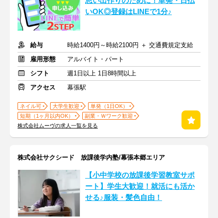
思い出作りのために！単発・日払
いOK◎登録はLINEで1分♪
給与
時給1400円～時給2100円 ＋ 交通費規定支給
雇用形態
アルバイト・パート
シフト
週1日以上 1日8時間以上
アクセス
幕張駅
ネイル可
大学生歓迎
単発（1日OK）
短期（1ヶ月以内OK）
副業・Ｗワーク歓迎
株式会社ムーヴの求人一覧を見る
株式会社サクシード 放課後学内塾/幕張本郷エリア
【小中学校の放課後学習教室サポ
ート】学生大歓迎！就活にも活か
せる♪服装・髪色自由！