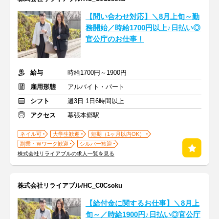
【問い合わせ対応】＼8月上旬～勤
務開始／時給1700円以上♪日払い◎
官公庁のお仕事！
給与
時給1700円～1900円
雇用形態
アルバイト・パート
シフト
週3日 1日6時間以上
アクセス
幕張本郷駅
ネイル可
大学生歓迎
短期（1ヶ月以内OK）
副業・Ｗワーク歓迎
シルバー歓迎
株式会社リライアブルの求人一覧を見る
株式会社リライアブル/HC_C0Csoku
【給付金に関するお仕事】＼8月上
旬～／時給1900円♪日払い◎官公庁