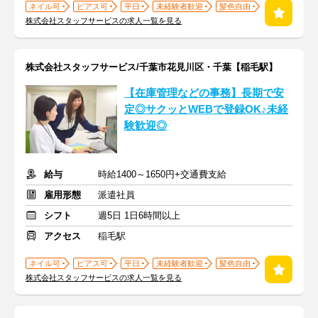
ネイル可
ピアス可
平日
未経験者歓迎
髪色自由
株式会社スタッフサービスの求人一覧を見る
株式会社スタッフサービス/千葉市花見川区・千葉【稲毛駅】
【在庫管理などの事務】長期で安
定◎サクッとWEBで登録OK♪未経
験歓迎◎
給与
時給1400～1650円+交通費支給
雇用形態
派遣社員
シフト
週5日 1日6時間以上
アクセス
稲毛駅
ネイル可
ピアス可
平日
未経験者歓迎
髪色自由
株式会社スタッフサービスの求人一覧を見る