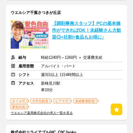
ウエルシア千葉さつきが丘店
【調剤事務スタッフ】PCの基本操
作ができればOK！未経験さん大歓
迎◎<社割>食品もお得に♪
給与
時給1240円～1260円 ＋ 交通費支給
雇用形態
アルバイト・パート
シフト
週3日以上 1日4時間以上
アクセス
新検見川駅
車10分
ネイル可
大学生歓迎
ピアス可
未経験者歓迎
髪色自由
ウエルシア薬局株式会社の求人一覧を見る
株式会社リライアブル/HC_C0CJsoku