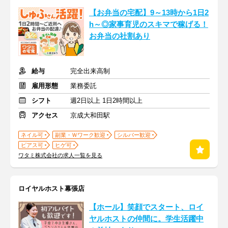
【お弁当の宅配】9～13時から1日2
h～◎家事育児のスキマで稼げる！
お弁当の社割あり
給与
完全出来高制
雇用形態
業務委託
シフト
週2日以上 1日2時間以上
アクセス
京成大和田駅
ネイル可
副業・Ｗワーク歓迎
シルバー歓迎
ピアス可
ヒゲ可
ワタミ株式会社の求人一覧を見る
ロイヤルホスト幕張店
【ホール】笑顔でスタート、ロイ
ヤルホストの仲間に。学生活躍中