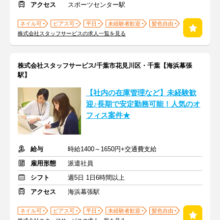
アクセス
スポーツセンター駅
ネイル可
ピアス可
平日
未経験者歓迎
髪色自由
株式会社スタッフサービスの求人一覧を見る
株式会社スタッフサービス/千葉市花見川区・千葉【海浜幕張
駅】
【社内の在庫管理など】未経験歓
迎♪長期で安定勤務可能！人気のオ
フィス案件★
給与
時給1400～1650円+交通費支給
雇用形態
派遣社員
シフト
週5日 1日6時間以上
アクセス
海浜幕張駅
ネイル可
ピアス可
平日
未経験者歓迎
髪色自由