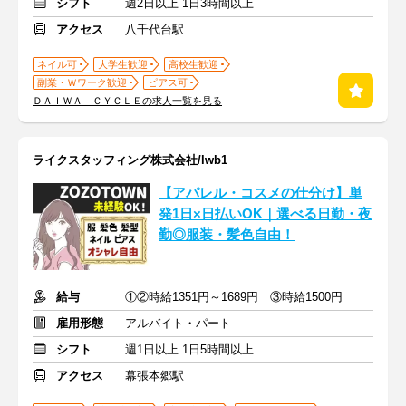
シフト
週2日以上 1日3時間以上
アクセス
八千代台駅
ネイル可
大学生歓迎
高校生歓迎
副業・Ｗワーク歓迎
ピアス可
ＤＡＩＷＡ ＣＹＣＬＥの求人一覧を見る
ライクスタッフィング株式会社/lwb1
【アパレル・コスメの仕分け】単
発1日×日払いOK｜選べる日勤・夜
勤◎服装・髪色自由！
給与
①②時給1351円～1689円 ③時給1500円
雇用形態
アルバイト・パート
シフト
週1日以上 1日5時間以上
アクセス
幕張本郷駅