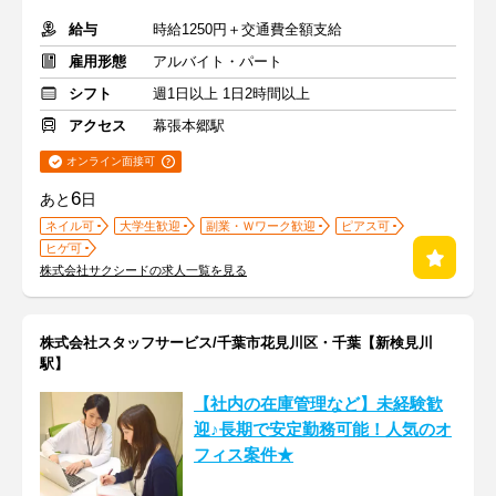
給与
時給1250円＋交通費全額支給
雇用形態
アルバイト・パート
シフト
週1日以上 1日2時間以上
アクセス
幕張本郷駅
オンライン面接可
6
あと
日
ネイル可
大学生歓迎
副業・Ｗワーク歓迎
ピアス可
ヒゲ可
株式会社サクシードの求人一覧を見る
株式会社スタッフサービス/千葉市花見川区・千葉【新検見川
駅】
【社内の在庫管理など】未経験歓
迎♪長期で安定勤務可能！人気のオ
フィス案件★