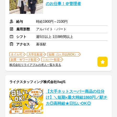
のお仕事！＠管理者
給与
時給1900円～2100円
雇用形態
アルバイト・パート
シフト
週5日以上 1日8時間以上
アクセス
幕張駅
ネイル可
大学生歓迎
短期（1ヶ月以内OK）
副業・Ｗワーク歓迎
シルバー歓迎
株式会社リライアブルの求人一覧を見る
ライクスタッフィング株式会社/lwjf1
【大手ネットスーパー商品の仕分
け】＼短期×最大時給1860円／駅チ
カ◎高時給★日払いOK◎