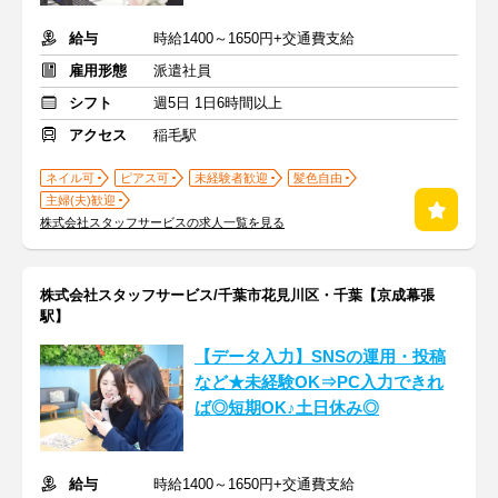
給与
時給1400～1650円+交通費支給
雇用形態
派遣社員
シフト
週5日 1日6時間以上
アクセス
稲毛駅
ネイル可
ピアス可
未経験者歓迎
髪色自由
主婦(夫)歓迎
株式会社スタッフサービスの求人一覧を見る
株式会社スタッフサービス/千葉市花見川区・千葉【京成幕張
駅】
【データ入力】SNSの運用・投稿
など★未経験OK⇒PC入力できれ
ば◎短期OK♪土日休み◎
給与
時給1400～1650円+交通費支給