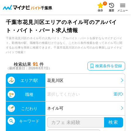
0
千葉県
保存
履歴
メニュー
千葉市花見川区エリアのネイル可のアルバイ
ト・バイト・パート求人情報
千葉市花見川区のネイル可の人気バイト・アルバイト・パートを探すならマイナビバイ
ト。勤務地や駅、職種等の検索だけではなく、こだわり条件検索を使ってネイル可に関
するお仕事を簡単に検索できます。千葉市花見川区のネイル可のお仕事探しはマイナビ
バイトで検索！
91
検索結果
件
検索条件を登録
（最終更新日：2026年8月7日）
エリア/駅
花見川区
選択してください
選択
職種
ネイル可
こだわり
キーワード
検索