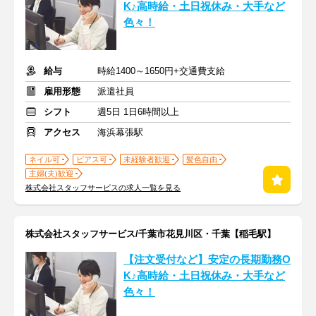
K♪高時給・土日祝休み・大手など
色々！
給与
時給1400～1650円+交通費支給
雇用形態
派遣社員
シフト
週5日 1日6時間以上
アクセス
海浜幕張駅
ネイル可
ピアス可
未経験者歓迎
髪色自由
主婦(夫)歓迎
株式会社スタッフサービスの求人一覧を見る
株式会社スタッフサービス/千葉市花見川区・千葉【稲毛駅】
【注文受付など】安定の長期勤務O
K♪高時給・土日祝休み・大手など
色々！