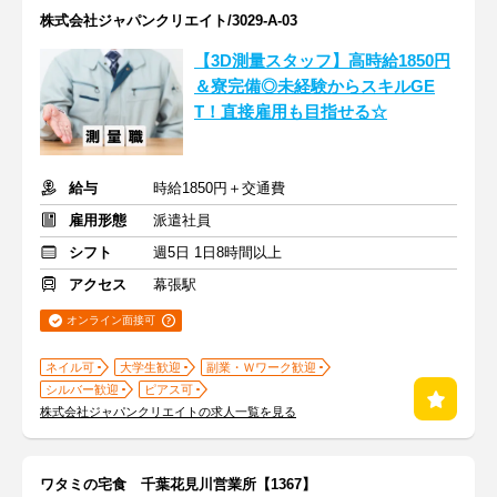
株式会社ジャパンクリエイト/3029-A-03
【3D測量スタッフ】高時給1850円
＆寮完備◎未経験からスキルGE
T！直接雇用も目指せる☆
給与
時給1850円＋交通費
雇用形態
派遣社員
シフト
週5日 1日8時間以上
アクセス
幕張駅
オンライン面接可
ネイル可
大学生歓迎
副業・Ｗワーク歓迎
シルバー歓迎
ピアス可
株式会社ジャパンクリエイトの求人一覧を見る
ワタミの宅食 千葉花見川営業所【1367】