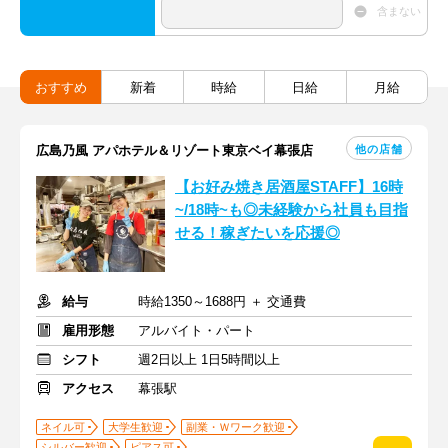
含まない
おすすめ
新着
時給
日給
月給
他の店舗
広島乃風 アパホテル＆リゾート東京ベイ幕張店
【お好み焼き居酒屋STAFF】16時
~/18時~も◎未経験から社員も目指
せる！稼ぎたいを応援◎
給与
時給1350～1688円 ＋ 交通費
雇用形態
アルバイト・パート
シフト
週2日以上 1日5時間以上
アクセス
幕張駅
ネイル可
大学生歓迎
副業・Ｗワーク歓迎
シルバー歓迎
ピアス可