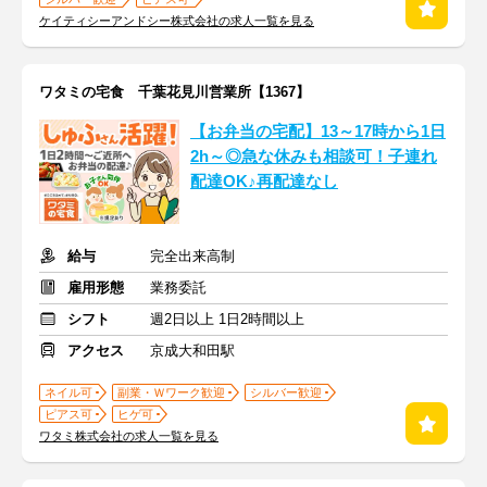
ケイティシーアンドシー株式会社の求人一覧を見る
ワタミの宅食 千葉花見川営業所【1367】
【お弁当の宅配】13～17時から1日
2h～◎急な休みも相談可！子連れ
配達OK♪再配達なし
給与
完全出来高制
雇用形態
業務委託
シフト
週2日以上 1日2時間以上
アクセス
京成大和田駅
ネイル可
副業・Ｗワーク歓迎
シルバー歓迎
ピアス可
ヒゲ可
ワタミ株式会社の求人一覧を見る