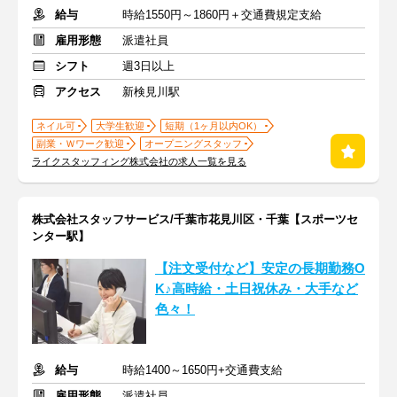
給与
時給1550円～1860円＋交通費規定支給
雇用形態
派遣社員
シフト
週3日以上
アクセス
新検見川駅
ネイル可
大学生歓迎
短期（1ヶ月以内OK）
副業・Ｗワーク歓迎
オープニングスタッフ
ライクスタッフィング株式会社の求人一覧を見る
株式会社スタッフサービス/千葉市花見川区・千葉【スポーツセ
ンター駅】
【注文受付など】安定の長期勤務O
K♪高時給・土日祝休み・大手など
色々！
給与
時給1400～1650円+交通費支給
雇用形態
派遣社員