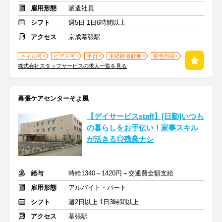
雇用形態
派遣社員
シフト
週5日 1日6時間以上
アクセス
京成幕張駅
ネイル可
ピアス可
平日
未経験者歓迎
髪色自由
株式会社スタッフサービスの求人一覧を見る
幕張ケアセンターそよ風
【デイサービスstaff】[日勤]いつも
の暮らしをお手伝い！家事スキル
が活きる◎残業ナシ
給与
時給1340～1420円＋交通費全額支給
雇用形態
アルバイト・パート
シフト
週2日以上 1日3時間以上
アクセス
幕張駅