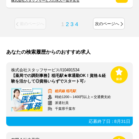
株式会社スタッフサービスの求人一覧を見る
1
2
3
4
前のページへ
次のページへ
あなたの検索履歴からのおすすめ求人
株式会社スタッフサービス/I10491534
【薬局での調剤事務】稲毛駅★車通勤OK！資格＆経
験を活かして◎資格いらずでスタート可♪
総武線
稲毛駅
時給1200～1400円以上＋交通費支給
派遣社員
千葉県千葉市
応募終了日：
8月31日