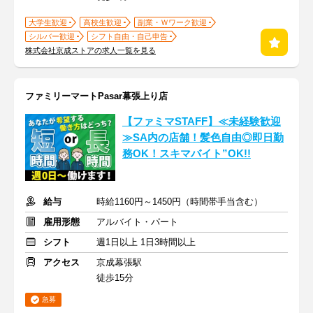
大学生歓迎
高校生歓迎
副業・Ｗワーク歓迎
シルバー歓迎
シフト自由・自己申告
株式会社京成ストアの求人一覧を見る
ファミリーマートPasar幕張上り店
【ファミマSTAFF】≪未経験歓迎
≫SA内の店舗！髪色自由◎即日勤
務OK！スキマバイト”OK!!
給与
時給1160円～1450円（時間帯手当含む）
雇用形態
アルバイト・パート
シフト
週1日以上 1日3時間以上
アクセス
京成幕張駅
徒歩15分
急募