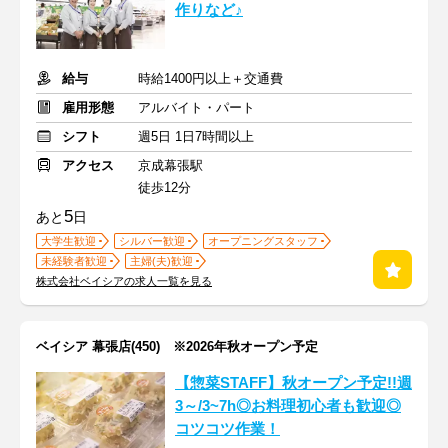
作りなど♪
給与
時給1400円以上＋交通費
雇用形態
アルバイト・パート
シフト
週5日 1日7時間以上
アクセス
京成幕張駅
徒歩12分
5
あと
日
大学生歓迎
シルバー歓迎
オープニングスタッフ
未経験者歓迎
主婦(夫)歓迎
株式会社ベイシアの求人一覧を見る
ベイシア 幕張店(450) ※2026年秋オープン予定
【惣菜STAFF】秋オープン予定!!週
3～/3~7h◎お料理初心者も歓迎◎
コツコツ作業！