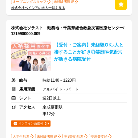
オープニングスタッフ
未経験者歓迎
株式会社ベイシアの求人一覧を見る
株式会社ソラスト 勤務地：千葉県総合救急災害医療センター/
1219900000-009
【受付・ご案内】未経験OK♪人と
接することが好き◎笑顔や気配り
が活きる病院受付
給与
時給1140～1220円
雇用形態
アルバイト・パート
シフト
週2日以上
アクセス
京成幕張駅
車12分
オンライン面接可
大学生歓迎
未経験者歓迎
主婦(夫)歓迎
交通費支給