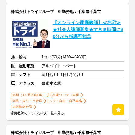
株式会社トライグループ ※勤務地：千葉県千葉市
【オンライン家庭教師】≪在宅≫
★社会人講師募集★すきま時間に6
0分から指導可能◎
給与
1コマ(60分)1430～6930円
雇用形態
アルバイト・パート
シフト
週1日以上 1日1時間以上
アクセス
幕張本郷駅
短期（1ヶ月以内OK）
在宅ワーク・内職
副業・Ｗワーク歓迎
シフト自由・自己申告
未経験者歓迎
家庭教師のトライの求人一覧を見る
株式会社トライグループ ※勤務地：千葉県千葉市