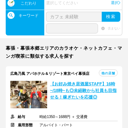
選択してください
選択
こだわり
キーワード
検索
含まない
幕張・幕張本郷エリアのカラオケ・ネットカフェ・マ
ンガ喫茶に類似する求人を探す
他の店舗
広島乃風 アパホテル＆リゾート東京ベイ幕張店
【お好み焼き居酒屋STAFF】16時
~/18時~も◎未経験から社員も目指
せる！稼ぎたいを応援◎
給与
時給1350～1688円 ＋ 交通費
雇用形態
アルバイト・パート