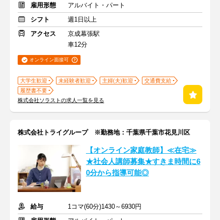
雇用形態
アルバイト・パート
シフト
週1日以上
アクセス
京成幕張駅
車12分
オンライン面接可
大学生歓迎
未経験者歓迎
主婦(夫)歓迎
交通費支給
履歴書不要
株式会社ソラストの求人一覧を見る
株式会社トライグループ ※勤務地：千葉県千葉市花見川区
【オンライン家庭教師】≪在宅≫
★社会人講師募集★すきま時間に6
0分から指導可能◎
給与
1コマ(60分)1430～6930円