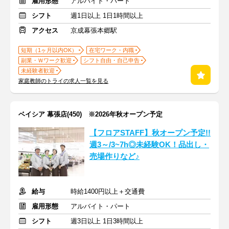
雇用形態
アルバイト・パート
シフト
週1日以上 1日1時間以上
アクセス
京成幕張本郷駅
短期（1ヶ月以内OK）
在宅ワーク・内職
副業・Ｗワーク歓迎
シフト自由・自己申告
未経験者歓迎
家庭教師のトライの求人一覧を見る
ベイシア 幕張店(450) ※2026年秋オープン予定
【フロアSTAFF】秋オープン予定!!
週3～/3~7h◎未経験OK！品出し・
売場作りなど♪
給与
時給1400円以上＋交通費
雇用形態
アルバイト・パート
シフト
週3日以上 1日3時間以上