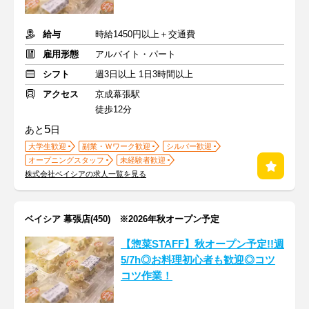
給与
時給1450円以上＋交通費
雇用形態
アルバイト・パート
シフト
週3日以上 1日3時間以上
アクセス
京成幕張駅
徒歩12分
5
あと
日
大学生歓迎
副業・Ｗワーク歓迎
シルバー歓迎
オープニングスタッフ
未経験者歓迎
株式会社ベイシアの求人一覧を見る
ベイシア 幕張店(450) ※2026年秋オープン予定
【惣菜STAFF】秋オープン予定!!週
5/7h◎お料理初心者も歓迎◎コツ
コツ作業！