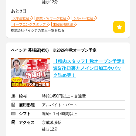
徒歩12分
5
あと
日
大学生歓迎
副業・Ｗワーク歓迎
シルバー歓迎
オープニングスタッフ
未経験者歓迎
株式会社ベイシアの求人一覧を見る
ベイシア 幕張店(450) ※2026年秋オープン予定
【精肉スタッフ】秋オープン予定!!
週5/7h◎裏方メイン◎加工やパッ
ク詰め等！
給与
時給1450円以上＋交通費
雇用形態
アルバイト・パート
シフト
週5日 1日7時間以上
アクセス
京成幕張駅
徒歩12分