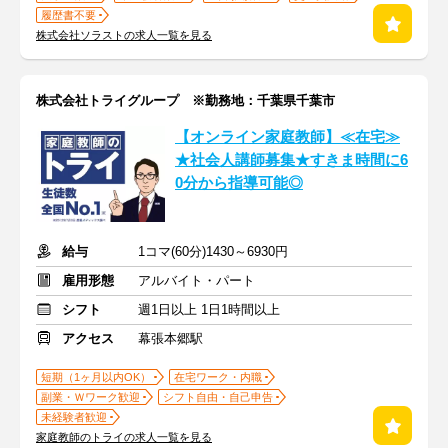
履歴書不要
株式会社ソラストの求人一覧を見る
株式会社トライグループ ※勤務地：千葉県千葉市
【オンライン家庭教師】≪在宅≫
★社会人講師募集★すきま時間に6
0分から指導可能◎
給与
1コマ(60分)1430～6930円
雇用形態
アルバイト・パート
シフト
週1日以上 1日1時間以上
アクセス
幕張本郷駅
短期（1ヶ月以内OK）
在宅ワーク・内職
副業・Ｗワーク歓迎
シフト自由・自己申告
未経験者歓迎
家庭教師のトライの求人一覧を見る