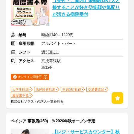
【受付・ご案内】未経験OK♪人と
接することが好き◎笑顔や気配り
が活きる病院受付
給与
時給1140～1220円
雇用形態
アルバイト・パート
シフト
週3日以上
アクセス
京成幕張駅
車12分
オンライン面接可
大学生歓迎
未経験者歓迎
主婦(夫)歓迎
交通費支給
履歴書不要
株式会社ソラストの求人一覧を見る
ベイシア 幕張店(450) ※2026年秋オープン予定
【レジ・サービスカウンター】秋