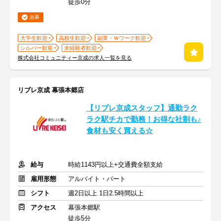
徒歩0分
急募
大学生歓迎
高校生歓迎
副業・Ｗワーク歓迎
シルバー歓迎
未経験者歓迎
株式会社コミュニティー京成の求人一覧を見る
リブレ京成 幕張本郷店
【リブレ京成スタッフ】通勤ラク
ラク駅チカで勤務！お得な社割も♪
食材も安く買える☆
給与
時給1143円以上+交通費全額支給
雇用形態
アルバイト・パート
シフト
週2日以上 1日2.5時間以上
アクセス
幕張本郷駅
徒歩5分