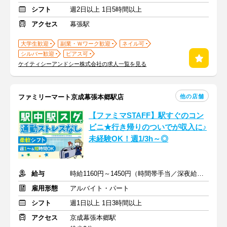
シフト
週2日以上 1日5時間以上
アクセス
幕張駅
大学生歓迎
副業・Ｗワーク歓迎
ネイル可
シルバー歓迎
ピアス可
ケイティシーアンドシー株式会社の求人一覧を見る
他の店舗
ファミリーマート京成幕張本郷駅店
【ファミマSTAFF】駅すぐのコン
ビニ★行き帰りのついでが収入に♪
未経験OK！週1/3h～◎
給与
時給1160円～1450円（時間帯手当／深夜給含む）
雇用形態
アルバイト・パート
シフト
週1日以上 1日3時間以上
アクセス
京成幕張本郷駅