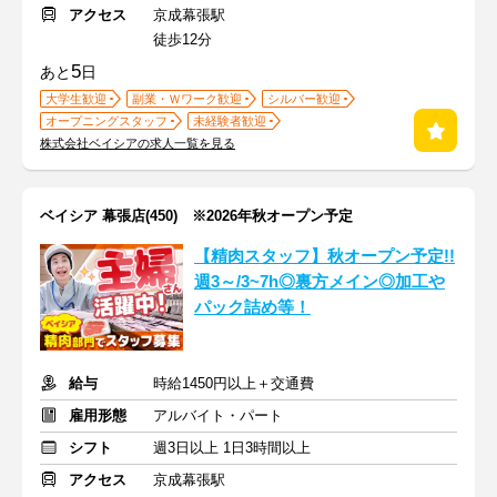
アクセス
京成幕張駅
徒歩12分
5
あと
日
大学生歓迎
副業・Ｗワーク歓迎
シルバー歓迎
オープニングスタッフ
未経験者歓迎
株式会社ベイシアの求人一覧を見る
ベイシア 幕張店(450) ※2026年秋オープン予定
【精肉スタッフ】秋オープン予定!!
週3～/3~7h◎裏方メイン◎加工や
パック詰め等！
給与
時給1450円以上＋交通費
雇用形態
アルバイト・パート
シフト
週3日以上 1日3時間以上
アクセス
京成幕張駅