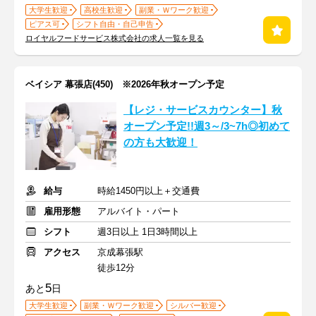
大学生歓迎
高校生歓迎
副業・Ｗワーク歓迎
ピアス可
シフト自由・自己申告
ロイヤルフードサービス株式会社の求人一覧を見る
ベイシア 幕張店(450) ※2026年秋オープン予定
【レジ・サービスカウンター】秋
オープン予定!!週3～/3~7h◎初めて
の方も大歓迎！
給与
時給1450円以上＋交通費
雇用形態
アルバイト・パート
シフト
週3日以上 1日3時間以上
アクセス
京成幕張駅
徒歩12分
5
あと
日
大学生歓迎
副業・Ｗワーク歓迎
シルバー歓迎