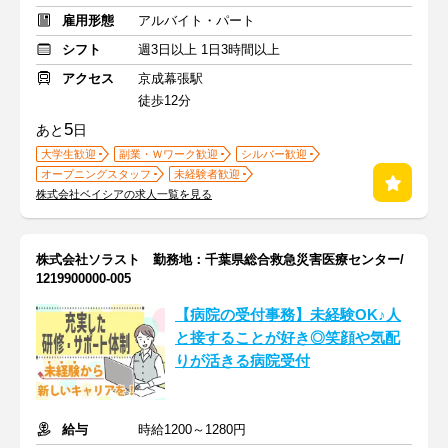
雇用形態
アルバイト・パート
シフト
週3日以上 1日3時間以上
アクセス
京成幕張駅
徒歩12分
5
あと
日
大学生歓迎
副業・Ｗワーク歓迎
シルバー歓迎
オープニングスタッフ
未経験者歓迎
株式会社ベイシアの求人一覧を見る
株式会社ソラスト 勤務地：千葉県総合救急災害医療センター/
1219900000-005
【病院の受付事務】未経験OK♪人
と接することが好き◎笑顔や気配
りが活きる病院受付
給与
時給1200～1280円