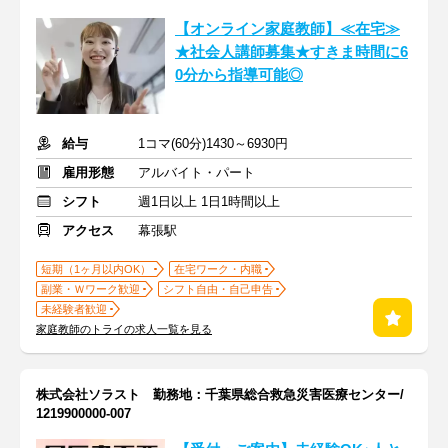
【オンライン家庭教師】≪在宅≫
★社会人講師募集★すきま時間に6
0分から指導可能◎
給与
1コマ(60分)1430～6930円
雇用形態
アルバイト・パート
シフト
週1日以上 1日1時間以上
アクセス
幕張駅
短期（1ヶ月以内OK）
在宅ワーク・内職
副業・Ｗワーク歓迎
シフト自由・自己申告
未経験者歓迎
家庭教師のトライの求人一覧を見る
株式会社ソラスト 勤務地：千葉県総合救急災害医療センター/
1219900000-007