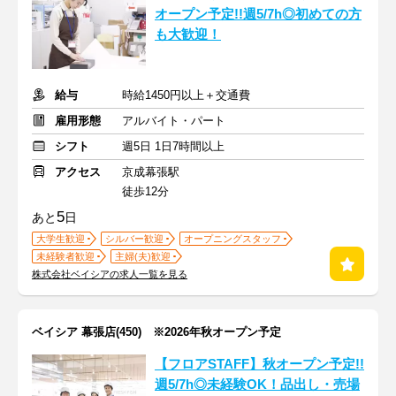
オープン予定!!週5/7h◎初めての方
も大歓迎！
給与
時給1450円以上＋交通費
雇用形態
アルバイト・パート
シフト
週5日 1日7時間以上
アクセス
京成幕張駅
徒歩12分
5
あと
日
大学生歓迎
シルバー歓迎
オープニングスタッフ
未経験者歓迎
主婦(夫)歓迎
株式会社ベイシアの求人一覧を見る
ベイシア 幕張店(450) ※2026年秋オープン予定
【フロアSTAFF】秋オープン予定!!
週5/7h◎未経験OK！品出し・売場