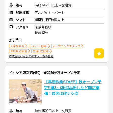
給与
時給1450円以上＋交通費
雇用形態
アルバイト・パート
シフト
週5日 1日7時間以上
アクセス
京成幕張駅
徒歩12分
5
あと
日
大学生歓迎
シルバー歓迎
オープニングスタッフ
未経験者歓迎
主婦(夫)歓迎
株式会社ベイシアの求人一覧を見る
ベイシア 幕張店(450) ※2026年秋オープン予定
【早朝作業STAFF】秋オープン予
定!!週3～/3h◎品出しなど開店準
備！接客ほぼナシ◎
給与
時給1500円以上＋交通費