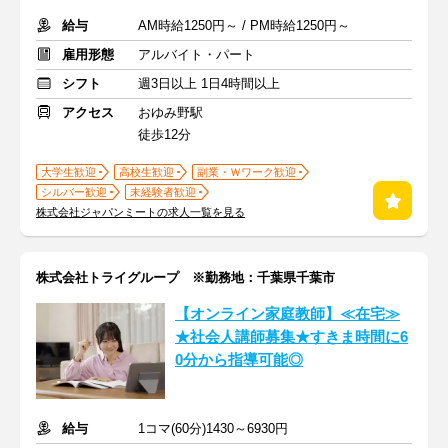
給与
AM時給1250円～ / PM時給1250円～
雇用形態
アルバイト・パート
シフト
週3日以上 1日4時間以上
アクセス
おゆみ野駅
徒歩12分
大学生歓迎
高校生歓迎
副業・Ｗワーク歓迎
シルバー歓迎
未経験者歓迎
株式会社ジャパンミートの求人一覧を見る
株式会社トライグループ ※勤務地：千葉県千葉市
【オンライン家庭教師】≪在宅≫
★社会人講師募集★すきま時間に6
0分から指導可能◎
給与
1コマ(60分)1430～6930円