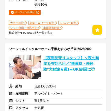
徒歩10分
オンライン面接可
大学生歓迎
副業・Ｗワーク歓迎
シルバー歓迎
シフト自由・自己申告
未経験者歓迎
株式会社HITOWAの求人一覧を見る
ソーシャルインクルーホーム千葉あすみが丘東/50280902
【夜間見守りスタッフ】＼夜の時
間を有効活用／"無資格・未経
験"大歓迎★週1～OK!副業に◎
給与
日給1万6530円
雇用形態
アルバイト・パート
シフト
週1日以上
アクセス
土気駅