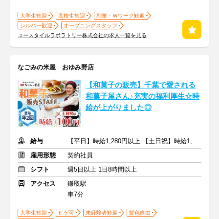
大学生歓迎
高校生歓迎
副業・Ｗワーク歓迎
シルバー歓迎
オープニングスタッフ
ユースタイルラボラトリー株式会社の求人一覧を見る
なごみの米屋 おゆみ野店
【和菓子の販売】千葉で愛される
和菓子屋さん♪充実の福利厚生☆時
給が上がりました◎
給与
【平日】時給1,280円以上 【土日祝】時給1,380円以上+交通費支給
雇用形態
契約社員
シフト
週5日以上 1日8時間以上
アクセス
鎌取駅
車7分
大学生歓迎
ヒゲ可
未経験者歓迎
髪色自由