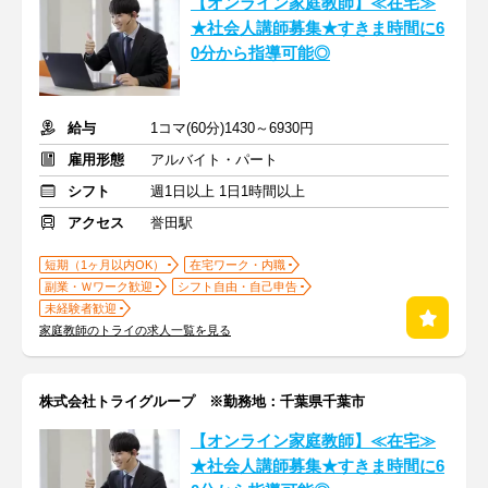
【オンライン家庭教師】≪在宅≫
★社会人講師募集★すきま時間に6
0分から指導可能◎
給与
1コマ(60分)1430～6930円
雇用形態
アルバイト・パート
シフト
週1日以上 1日1時間以上
アクセス
誉田駅
短期（1ヶ月以内OK）
在宅ワーク・内職
副業・Ｗワーク歓迎
シフト自由・自己申告
未経験者歓迎
家庭教師のトライの求人一覧を見る
株式会社トライグループ ※勤務地：千葉県千葉市
【オンライン家庭教師】≪在宅≫
★社会人講師募集★すきま時間に6