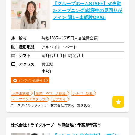
【グループホームSTAFF】≪夜勤
≫オープニング!就寝中の見回りが
メイン!週1～未経験OK/Gi
給与
時給1335～1635円＋交通費全額
雇用形態
アルバイト・パート
シフト
週1日以上 1日8時間以上
アクセス
誉田駅
車4分
オンライン面接可
大学生歓迎
副業・Ｗワーク歓迎
シルバー歓迎
オープニングスタッフ
ピアス可
ユースタイルラボラトリー株式会社の求人一覧を見る
株式会社トライグループ ※勤務地：千葉県千葉市