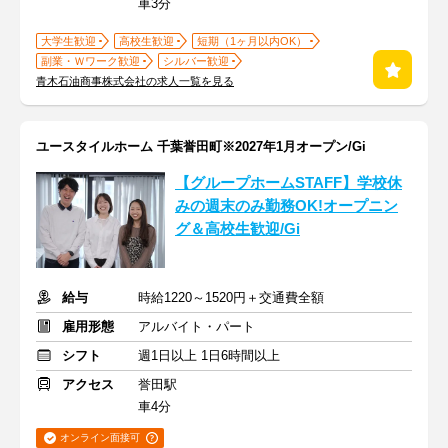
車3分
大学生歓迎
高校生歓迎
短期（1ヶ月以内OK）
副業・Ｗワーク歓迎
シルバー歓迎
青木石油商事株式会社の求人一覧を見る
ユースタイルホーム 千葉誉田町※2027年1月オープン/Gi
【グループホームSTAFF】学校休
みの週末のみ勤務OK!オープニン
グ＆高校生歓迎/Gi
給与
時給1220～1520円＋交通費全額
雇用形態
アルバイト・パート
シフト
週1日以上 1日6時間以上
アクセス
誉田駅
車4分
オンライン面接可