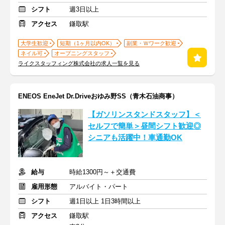
シフト
週3日以上
アクセス
鎌取駅
大学生歓迎
短期（1ヶ月以内OK）
副業・Ｗワーク歓迎
ネイル可
オープニングスタッフ
ライクスタッフィング株式会社の求人一覧を見る
ENEOS EneJet Dr.Driveおゆみ野SS（青木石油商事）
【ガソリンスタンドスタッフ】＜
セルフで簡単＞昼間シフト歓迎◎
シニアも活躍中！車通勤OK
給与
時給1300円～＋交通費
雇用形態
アルバイト・パート
シフト
週1日以上 1日3時間以上
アクセス
鎌取駅