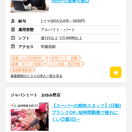
0分から指導可能◎
給与
1コマ(60分)1430～6930円
雇用形態
アルバイト・パート
シフト
週1日以上 1日1時間以上
アクセス
学園前駅
短期（1ヶ月以内OK）
在宅ワーク・内職
副業・Ｗワーク歓迎
シフト自由・自己申告
未経験者歓迎
家庭教師のトライの求人一覧を見る
ジャパンミート おゆみ野店
【スーパーの精肉スタッフ】[日勤]
ブランクOK♪短時間勤務で疲れに
くい◎週3日～