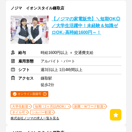
ノジマ イオンスタイル鎌取店
【ノジマの家電販売】＼短期OK◎
／大学生活躍中！未経験＆知識ゼ
ロOK♪高時給1600円～！
給与
時給1600円以上 ＋ 交通費支給
雇用形態
アルバイト・パート
シフト
週3日以上 1日4時間以上
アクセス
鎌取駅
徒歩2分
オンライン面接可
大学生歓迎
短期（1ヶ月以内OK）
副業・Ｗワーク歓迎
ネイル可
シルバー歓迎
株式会社ノジマの求人一覧を見る