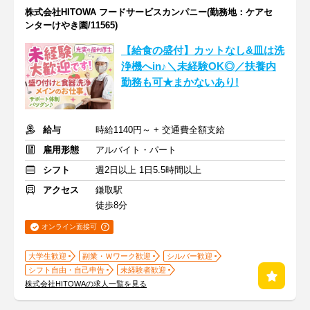
株式会社HITOWA フードサービスカンパニー(勤務地：ケアセ
ンターけやき園/11565)
【給食の盛付】カットなし&皿は洗
浄機へin♪＼未経験OK◎／扶養内
勤務も可★まかないあり!
給与
時給1140円～ + 交通費全額支給
雇用形態
アルバイト・パート
シフト
週2日以上 1日5.5時間以上
アクセス
鎌取駅
徒歩8分
オンライン面接可
大学生歓迎
副業・Ｗワーク歓迎
シルバー歓迎
シフト自由・自己申告
未経験者歓迎
株式会社HITOWAの求人一覧を見る