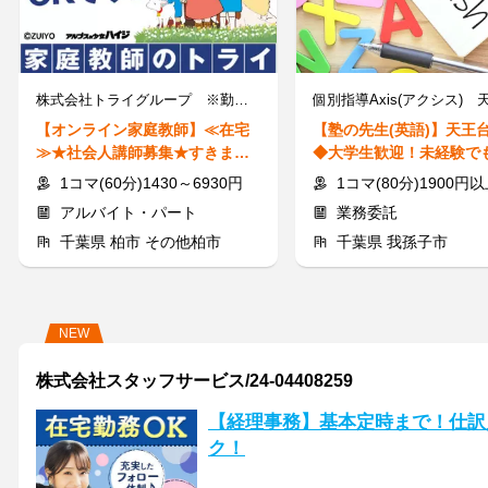
株式会社トライグループ ※勤務地：千葉県柏市
【オンライン家庭教師】≪在宅
【塾の先生(英語)】天王
≫★社会人講師募集★すきま時
◆大学生歓迎！未経験で
間に60分から指導可能◎
＝保護者面談なし
1コマ(60分)1430～6930円
1コマ(80分)1900円以上＋
アルバイト・パート
業務委託
千葉県 柏市 その他柏市
千葉県 我孫子市
NEW
株式会社スタッフサービス/24-04408259
【経理事務】基本定時まで！仕訳
ク！