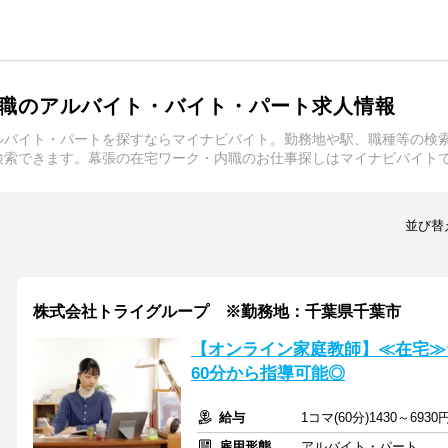
職のアルバイト・バイト・パート求人情報
ルバイト・パートを探すならマイナビバイト。勤務地や駅、職種等の検
検索できます。幕張の在宅ワーク・内職のお仕事探しはマイナビバイト
並び替
株式会社トライグループ ※勤務地：千葉県千葉市
【オンライン家庭教師】≪在宅≫
60分から指導可能◎
給与
1コマ(60分)1430～6930
雇用形態
アルバイト・パート