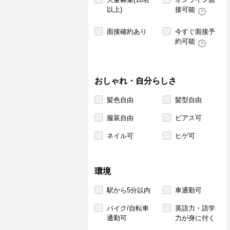
以上)
接可能
面接確約あり
今すぐ面接予
約可能
おしゃれ・自分らしさ
髪色自由
髪型自由
服装自由
ピアス可
ネイル可
ヒゲ可
環境
駅から5分以内
車通勤可
バイク/自転車
英語力・語学
通勤可
力が身に付く