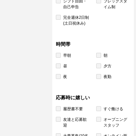
シフト自由・
フレックスタ
自己申告
イム制
完全週休2日制
(土日祝休み)
時間帯
早朝
朝
昼
夕方
夜
夜勤
応募時に嬉しい
履歴書不要
すぐ働ける
友達と応募歓
オープニング
迎
スタッフ
大量募集(10名
オンライン面