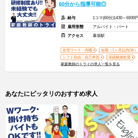
60分から指導可能◎
給与
1コマ(60分)1430～6930
雇用形態
アルバイト・パート
アクセス
幕張駅
在宅ワーク・内職
短期（1ヶ月以内OK）
シフト自由・自己申告
未経験者歓迎
家庭教師のトライの求人一覧を見る
あなたにピッタリのおすすめ求人