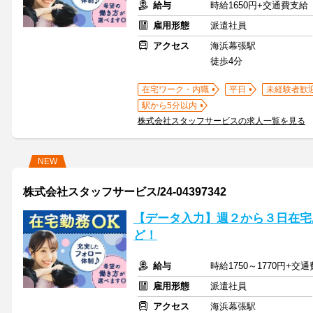
給与
時給1650円+交通費支給
雇用形態
派遣社員
アクセス
海浜幕張駅
徒歩4分
在宅ワーク・内職
平日
未経験者歓
駅から5分以内
株式会社スタッフサービスの求人一覧を見る
NEW
株式会社スタッフサービス/24-04397342
【データ入力】週２から３日在宅あ
ど！
給与
時給1750～1770円+交
雇用形態
派遣社員
アクセス
海浜幕張駅