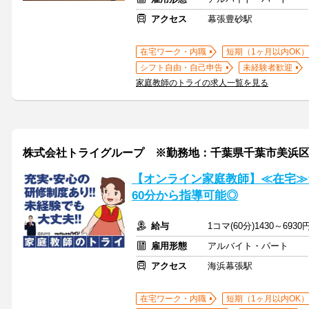
アクセス
幕張豊砂駅
在宅ワーク・内職
短期（1ヶ月以内OK）
シフト自由・自己申告
未経験者歓迎
家庭教師のトライの求人一覧を見る
株式会社トライグループ ※勤務地：千葉県千葉市美浜
【オンライン家庭教師】≪在宅≫
60分から指導可能◎
給与
1コマ(60分)1430～6930
雇用形態
アルバイト・パート
アクセス
海浜幕張駅
在宅ワーク・内職
短期（1ヶ月以内OK）