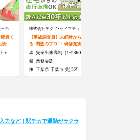
個別指導Axis(アクシス) 天王台校 ［ワオ・コーポレーショングループ］
株式会社テクノ･セイフティ
台駅近く
【事故調査員】未経験から始め
【サポート事務】
も安心
る”調査のプロ”！研修充実で安
の入口｜大手企
心スタート！
OK #日払いOK
交通費
完全出来高制（1件3500円～）
時給1800～23
業務委託
アルバイト
千葉県 千葉市 美浜区
千葉県 浦安
入力など！駅チカで通勤がラクラ