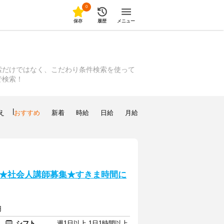
0
保存
履歴
メニュー
索だけではなく、こだわり条件検索を使って
で検索！
|
え
おすすめ
新着
時給
日給
月給
★社会人講師募集★すきま時間に
円
シフト
週1日以上 1日1時間以上