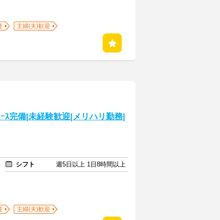
迎
主婦(夫)歓迎
ｰｽ完備|未経験歓迎|メリハリ勤務|
シフト
週5日以上 1日8時間以上
迎
主婦(夫)歓迎