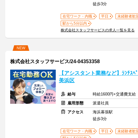
徒歩3分
在宅ワーク・内職
平日
未経験者歓
駅から5分以内
株式会社スタッフサービスの求人一覧を見る
NEW
株式会社スタッフサービス/24-04353358
【アシスタント業務など】ﾗﾝﾁｽﾍﾟ
美浜区
給与
時給1600円+交通費支給
雇用形態
派遣社員
アクセス
海浜幕張駅
徒歩3分
在宅ワーク・内職
平日
未経験者歓