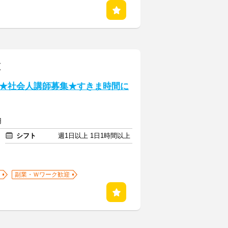
区
★社会人講師募集★すきま時間に
円
シフト
週1日以上 1日1時間以上
副業・Ｗワーク歓迎