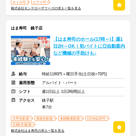
ネイル可
ピアス可
株式会社モンテローザフーズの求人一覧を見る
はま寿司 銚子店
【はま寿司のホール(17時～)】週1
日2H～OK！初バイトに◎自動案内
など機械の手助けも♪
給与
時給1180円＋曜日手当(土日祝+70円)
雇用形態
アルバイト・パート
シフト
週1日以上 1日2時間以上
アクセス
銚子駅
車7分
大学生歓迎
高校生歓迎
未経験者歓迎
1日4h以内可
主婦(夫)歓迎
株式会社はま寿司の求人一覧を見る