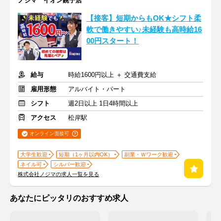
ノジマ イオン銚子店
【接客】短期からもOK★シフト柔
軟で働きやすい♪未経験も高時給16
00円スタート！
給与
時給1600円以上 ＋ 交通費支給
雇用形態
アルバイト・パート
シフト
週2日以上 1日4時間以上
アクセス
松岸駅
オンライン面接可
大学生歓迎
短期（1ヶ月以内OK）
副業・Ｗワーク歓迎
ネイル可
シルバー歓迎
株式会社ノジマの求人一覧を見る
あなたにピッタリのおすすめ求人