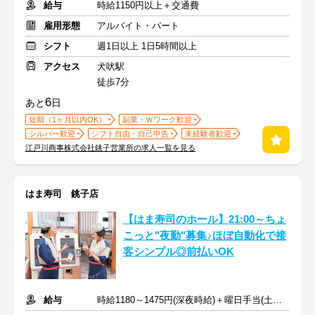
給与
時給1150円以上＋交通費
雇用形態
アルバイト・パート
シフト
週1日以上 1日5時間以上
アクセス
犬吠駅
徒歩7分
6
あと
日
短期（1ヶ月以内OK）
副業・Ｗワーク歓迎
シルバー歓迎
シフト自由・自己申告
未経験者歓迎
江戸川商事株式会社銚子営業所の求人一覧を見る
はま寿司 銚子店
【はま寿司のホール】21:00～ちょ
こっと"夜勤"募集♪ほぼ自動化で接
客シンプル◎前払いOK
給与
時給1180～1475円(深夜時給)＋曜日手当(土日祝+70円)