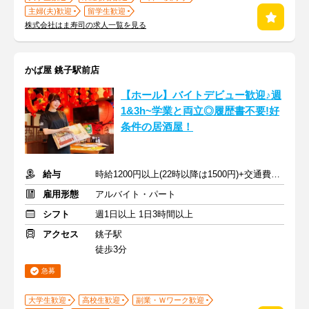
主婦(夫)歓迎
留学生歓迎
株式会社はま寿司の求人一覧を見る
かば屋 銚子駅前店
【ホール】バイトデビュー歓迎♪週
1&3h~学業と両立◎履歴書不要!好
条件の居酒屋！
給与
時給1200円以上(22時以降は1500円)+交通費規定内支給
雇用形態
アルバイト・パート
シフト
週1日以上 1日3時間以上
アクセス
銚子駅
徒歩3分
急募
大学生歓迎
高校生歓迎
副業・Ｗワーク歓迎