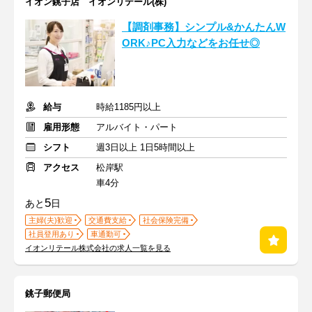
イオン銚子店 イオンリテール(株)
【調剤事務】シンプル&かんたんW
ORK♪PC入力などをお任せ◎
給与
時給1185円以上
雇用形態
アルバイト・パート
シフト
週3日以上 1日5時間以上
アクセス
松岸駅
車4分
5
あと
日
主婦(夫)歓迎
交通費支給
社会保険完備
社員登用あり
車通勤可
イオンリテール株式会社の求人一覧を見る
銚子郵便局