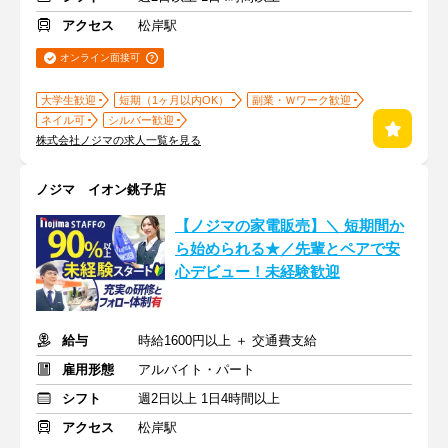
アクセス
松岸駅
オンライン面接可
大学生歓迎
短期（1ヶ月以内OK）
副業・Ｗワーク歓迎
ネイル可
シルバー歓迎
株式会社ノジマの求人一覧を見る
ノジマ イオン銚子店
【ノジマの家電販売】＼ 短期間か
ら始められる★／先輩とペアで安
心デビュー！未経験歓迎
給与
時給1600円以上 ＋ 交通費支給
雇用形態
アルバイト・パート
シフト
週2日以上 1日4時間以上
アクセス
松岸駅