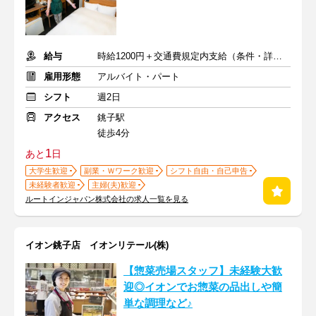
給与
時給1200円＋交通費規定内支給（条件・詳細は面接にて）
雇用形態
アルバイト・パート
シフト
週2日
アクセス
銚子駅
徒歩4分
1
あと
日
大学生歓迎
副業・Ｗワーク歓迎
シフト自由・自己申告
未経験者歓迎
主婦(夫)歓迎
ルートインジャパン株式会社の求人一覧を見る
イオン銚子店 イオンリテール(株)
【惣菜売場スタッフ】未経験大歓
迎◎イオンでお惣菜の品出しや簡
単な調理など♪