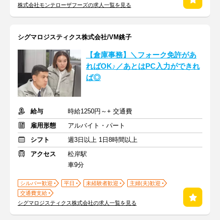
株式会社モンテローザフーズの求人一覧を見る
シグマロジスティクス株式会社/VM銚子
【倉庫事務】＼フォーク免許があ
ればOK♪／あとはPC入力ができれ
ば◎
給与
時給1250円～+ 交通費
雇用形態
アルバイト・パート
シフト
週3日以上 1日8時間以上
アクセス
松岸駅
車9分
シルバー歓迎
平日
未経験者歓迎
主婦(夫)歓迎
交通費支給
シグマロジスティクス株式会社の求人一覧を見る