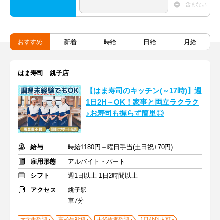
含まない
おすすめ
新着
時給
日給
月給
はま寿司 銚子店
【はま寿司のキッチン(～17時)】週
1日2H～OK！家事と両立ラクラク
♪お寿司も握らず簡単◎
給与
時給1180円＋曜日手当(土日祝+70円)
雇用形態
アルバイト・パート
シフト
週1日以上 1日2時間以上
アクセス
銚子駅
車7分
大学生歓迎
高校生歓迎
未経験者歓迎
1日4h以内可