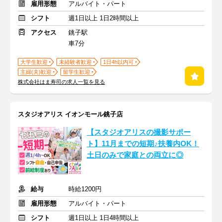
雇用形態
アルバイト・パート
シフト
週1日以上 1日2時間以上
アクセス
銚子駅
車7分
大学生歓迎
未経験者歓迎
1日4h以内可
主婦(夫)歓迎
留学生歓迎
株式会社はま寿司の求人一覧を見る
スタジオアリス イオンモール銚子店
【スタジオアリスの撮影サポー
ト】11月までの短期♪扶養内OK！
土日のみで家庭との両立に◎
給与
時給1200円
雇用形態
アルバイト・パート
シフト
週1日以上 1日4時間以上