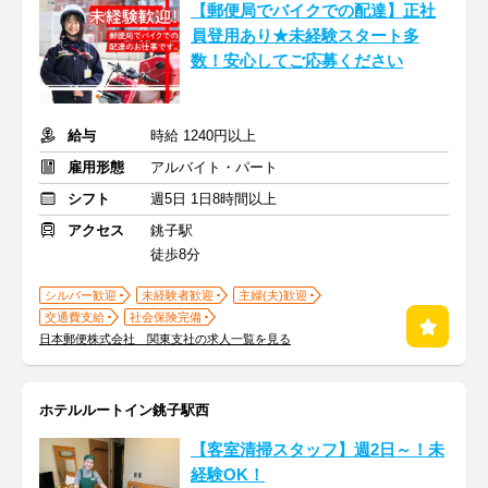
【郵便局でバイクでの配達】正社
員登用あり★未経験スタート多
数！安心してご応募ください
給与
時給 1240円以上
雇用形態
アルバイト・パート
シフト
週5日 1日8時間以上
アクセス
銚子駅
徒歩8分
シルバー歓迎
未経験者歓迎
主婦(夫)歓迎
交通費支給
社会保険完備
日本郵便株式会社 関東支社の求人一覧を見る
ホテルルートイン銚子駅西
【客室清掃スタッフ】週2日～！未
経験OK！