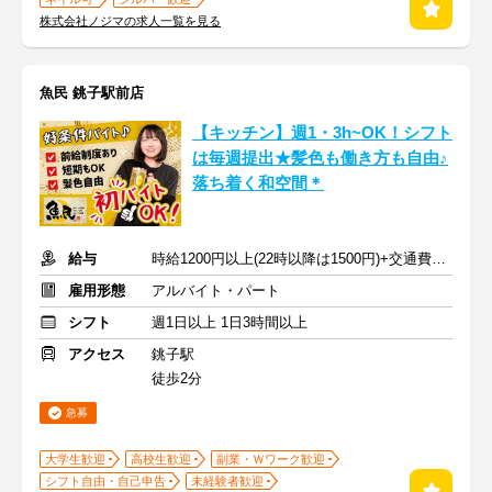
株式会社ノジマの求人一覧を見る
魚民 銚子駅前店
【キッチン】週1・3h~OK！シフト
は毎週提出★髪色も働き方も自由♪
落ち着く和空間＊
給与
時給1200円以上(22時以降は1500円)+交通費規定内支給
雇用形態
アルバイト・パート
シフト
週1日以上 1日3時間以上
アクセス
銚子駅
徒歩2分
急募
大学生歓迎
高校生歓迎
副業・Ｗワーク歓迎
シフト自由・自己申告
未経験者歓迎