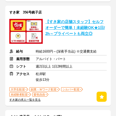
すき家 356号銚子店
【すき家の店舗スタッフ】セルフ
オーダーで簡単！未経験OK★1日/
2h～プライベートも両立◎
給与
時給1600円～(深夜手当込) ※交通費支給
雇用形態
アルバイト・パート
シフト
週2日以上 1日2時間以上
アクセス
松岸駅
徒歩13分
大学生歓迎
副業・Ｗワーク歓迎
シルバー歓迎
未経験者歓迎
髪色自由
すき家の求人一覧を見る