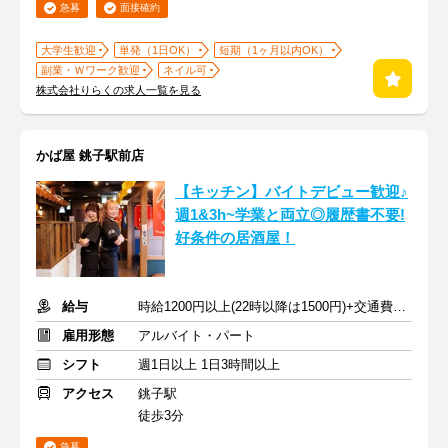
急募
面接確約
大学生歓迎
単発（1日OK）
短期（1ヶ月以内OK）
副業・Ｗワーク歓迎
ネイル可
株式会社りらくの求人一覧を見る
かば屋 銚子駅前店
【キッチン】バイトデビュー歓迎♪
週1&3h~学業と両立◎履歴書不要!
好条件の居酒屋！
給与
時給1200円以上(22時以降は1500円)+交通費規定内支給
雇用形態
アルバイト・パート
シフト
週1日以上 1日3時間以上
アクセス
銚子駅
徒歩3分
急募