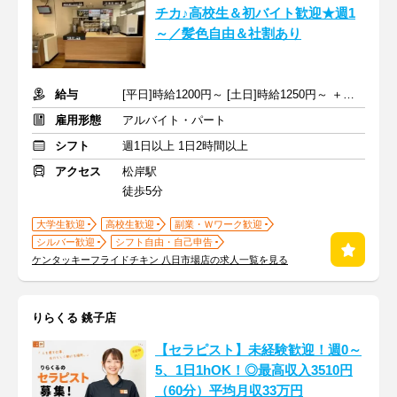
チカ♪高校生＆初バイト歓迎★週1
～／髪色自由＆社割あり
給与
[平日]時給1200円～ [土日]時給1250円～ ＋交通費全額
雇用形態
アルバイト・パート
シフト
週1日以上 1日2時間以上
アクセス
松岸駅
徒歩5分
大学生歓迎
高校生歓迎
副業・Ｗワーク歓迎
シルバー歓迎
シフト自由・自己申告
ケンタッキーフライドチキン 八日市場店の求人一覧を見る
りらくる 銚子店
【セラピスト】未経験歓迎！週0～
5、1日1hOK！◎最高収入3510円
（60分）平均月収33万円