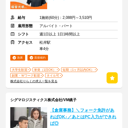
給与
1施術(60分)：2,088円～3,510円
雇用形態
アルバイト・パート
シフト
週1日以上 1日1時間以上
アクセス
松岸駅
車4分
急募
面接確約
大学生歓迎
単発（1日OK）
短期（1ヶ月以内OK）
副業・Ｗワーク歓迎
ネイル可
株式会社りらくの求人一覧を見る
シグマロジスティクス株式会社/VM銚子
【倉庫事務】＼フォーク免許があ
ればOK♪／あとはPC入力ができれ
ば◎