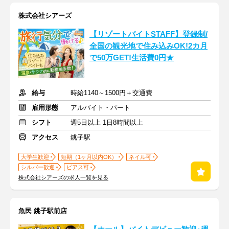
株式会社シアーズ
【リゾートバイトSTAFF】登録制/
全国の観光地で住み込みOK!2カ月
で50万GET!生活費0円★
給与
時給1140～1500円＋交通費
雇用形態
アルバイト・パート
シフト
週5日以上 1日8時間以上
アクセス
銚子駅
大学生歓迎
短期（1ヶ月以内OK）
ネイル可
シルバー歓迎
ピアス可
株式会社シアーズの求人一覧を見る
魚民 銚子駅前店