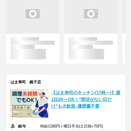
はま寿司 銚子店
【はま寿司のキッチン(17時～)】週
1日2H～OK！"部活がない日だ
け"も大歓迎♪履歴書不要
給与
時給1180円＋曜日手当(土日祝+70円)