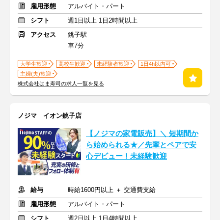
雇用形態
アルバイト・パート
シフト
週1日以上 1日2時間以上
アクセス
銚子駅
車7分
大学生歓迎
高校生歓迎
未経験者歓迎
1日4h以内可
主婦(夫)歓迎
株式会社はま寿司の求人一覧を見る
ノジマ イオン銚子店
【ノジマの家電販売】＼ 短期間か
ら始められる★／先輩とペアで安
心デビュー！未経験歓迎
給与
時給1600円以上 ＋ 交通費支給
雇用形態
アルバイト・パート
シフト
週2日以上 1日4時間以上