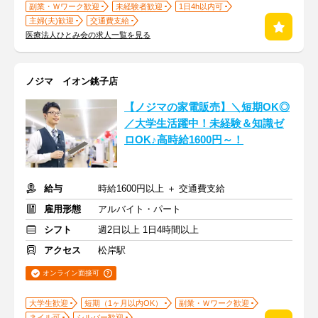
副業・Ｗワーク歓迎
未経験者歓迎
1日4h以内可
主婦(夫)歓迎
交通費支給
医療法人ひとみ会の求人一覧を見る
ノジマ イオン銚子店
【ノジマの家電販売】＼短期OK◎
／大学生活躍中！未経験＆知識ゼ
ロOK♪高時給1600円～！
給与
時給1600円以上 ＋ 交通費支給
雇用形態
アルバイト・パート
シフト
週2日以上 1日4時間以上
アクセス
松岸駅
オンライン面接可
大学生歓迎
短期（1ヶ月以内OK）
副業・Ｗワーク歓迎
ネイル可
シルバー歓迎