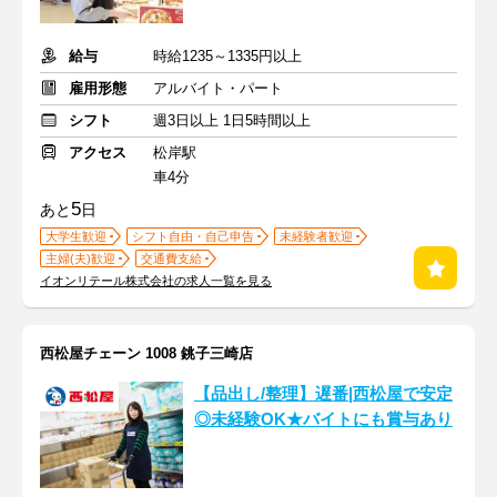
給与
時給1235～1335円以上
雇用形態
アルバイト・パート
シフト
週3日以上 1日5時間以上
アクセス
松岸駅
車4分
5
あと
日
大学生歓迎
シフト自由・自己申告
未経験者歓迎
主婦(夫)歓迎
交通費支給
イオンリテール株式会社の求人一覧を見る
西松屋チェーン 1008 銚子三崎店
【品出し/整理】遅番|西松屋で安定
◎未経験OK★バイトにも賞与あり