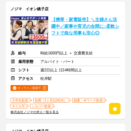
ノジマ イオン銚子店
【携帯・家電販売】＼主婦さん活
躍中／家事や育児の合間に♪柔軟シ
フトで急な用事も安心◎
給与
時給1600円以上 ＋ 交通費支給
雇用形態
アルバイト・パート
シフト
週2日以上 1日4時間以上
アクセス
松岸駅
オンライン面接可
大学生歓迎
短期（1ヶ月以内OK）
副業・Ｗワーク歓迎
ネイル可
シルバー歓迎
株式会社ノジマの求人一覧を見る