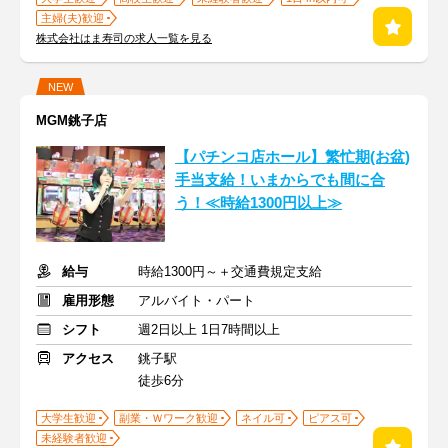
主婦(夫)歓迎
株式会社はま寿司の求人一覧を見る
NEW
MGM銚子店
【パチンコ店ホール】繁忙期(お盆)
手当支給！いまからでも間に合
う！≪時給1300円以上≫
給与
時給1300円～＋交通費規定支給
雇用形態
アルバイト・パート
シフト
週2日以上 1日7時間以上
アクセス
銚子駅
徒歩6分
大学生歓迎
副業・Ｗワーク歓迎
ネイル可
ピアス可
未経験者歓迎