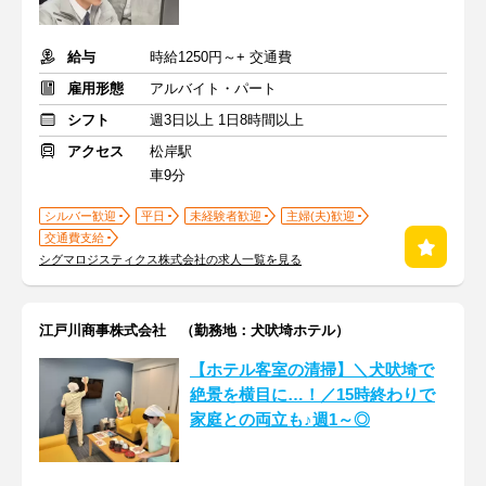
給与
時給1250円～+ 交通費
雇用形態
アルバイト・パート
シフト
週3日以上 1日8時間以上
アクセス
松岸駅
車9分
シルバー歓迎
平日
未経験者歓迎
主婦(夫)歓迎
交通費支給
シグマロジスティクス株式会社の求人一覧を見る
江戸川商事株式会社 （勤務地：犬吠埼ホテル）
【ホテル客室の清掃】＼犬吠埼で
絶景を横目に…！／15時終わりで
家庭との両立も♪週1～◎