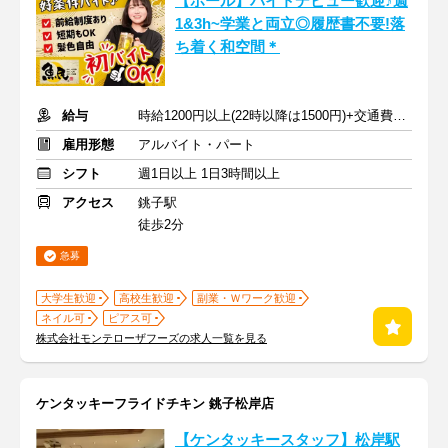
【ホール】バイトデビュー歓迎♪週
1&3h~学業と両立◎履歴書不要!落
ち着く和空間＊
給与
時給1200円以上(22時以降は1500円)+交通費規定内支給
雇用形態
アルバイト・パート
シフト
週1日以上 1日3時間以上
アクセス
銚子駅
徒歩2分
急募
大学生歓迎
高校生歓迎
副業・Ｗワーク歓迎
ネイル可
ピアス可
株式会社モンテローザフーズの求人一覧を見る
ケンタッキーフライドチキン 銚子松岸店
【ケンタッキースタッフ】松岸駅