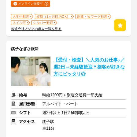
オンライン面接可
大学生歓迎
短期（1ヶ月以内OK）
副業・Ｗワーク歓迎
ネイル可
シルバー歓迎
株式会社ノジマの求人一覧を見る
銚子なぎさ眼科
【受付・検査】＼人気のお仕事♪／
週2日～未経験歓迎＊接客が好きな
方にピッタリ◎
給与
時給1200円＋別途交通費一部支給
雇用形態
アルバイト・パート
シフト
週2日以上 1日2.5時間以上
アクセス
銚子駅
車11分