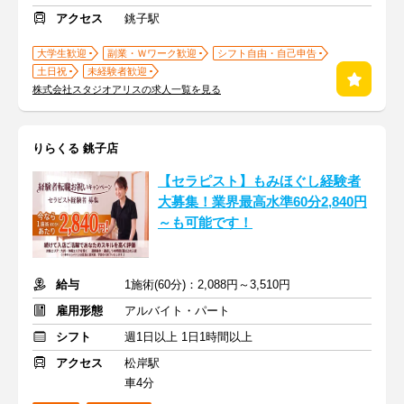
アクセス
銚子駅
大学生歓迎
副業・Ｗワーク歓迎
シフト自由・自己申告
土日祝
未経験者歓迎
株式会社スタジオアリスの求人一覧を見る
りらくる 銚子店
【セラピスト】もみほぐし経験者
大募集！業界最高水準60分2,840円
～も可能です！
給与
1施術(60分)：2,088円～3,510円
雇用形態
アルバイト・パート
シフト
週1日以上 1日1時間以上
アクセス
松岸駅
車4分