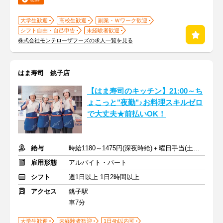
大学生歓迎
高校生歓迎
副業・Ｗワーク歓迎
シフト自由・自己申告
未経験者歓迎
株式会社モンテローザフーズの求人一覧を見る
はま寿司 銚子店
【はま寿司のキッチン】21:00～ち
ょこっと"夜勤"♪お料理スキルゼロ
で大丈夫★前払いOK！
給与
時給1180～1475円(深夜時給)＋曜日手当(土日祝+70円)
雇用形態
アルバイト・パート
シフト
週1日以上 1日2時間以上
アクセス
銚子駅
車7分
大学生歓迎
未経験者歓迎
1日4h以内可