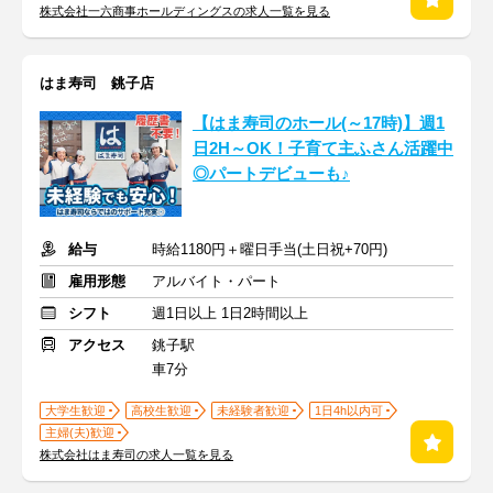
株式会社一六商事ホールディングスの求人一覧を見る
はま寿司 銚子店
【はま寿司のホール(～17時)】週1
日2H～OK！子育て主ふさん活躍中
◎パートデビューも♪
給与
時給1180円＋曜日手当(土日祝+70円)
雇用形態
アルバイト・パート
シフト
週1日以上 1日2時間以上
アクセス
銚子駅
車7分
大学生歓迎
高校生歓迎
未経験者歓迎
1日4h以内可
主婦(夫)歓迎
株式会社はま寿司の求人一覧を見る