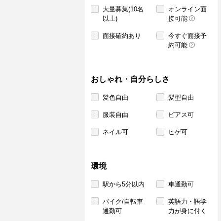
大量募集(10名
オンライン面
以上)
接可能
面接確約あり
今すぐ面接予
約可能
おしゃれ・自分らしさ
髪色自由
髪型自由
服装自由
ピアス可
ネイル可
ヒゲ可
環境
駅から5分以内
車通勤可
バイク/自転車
英語力・語学
通勤可
力が身に付く