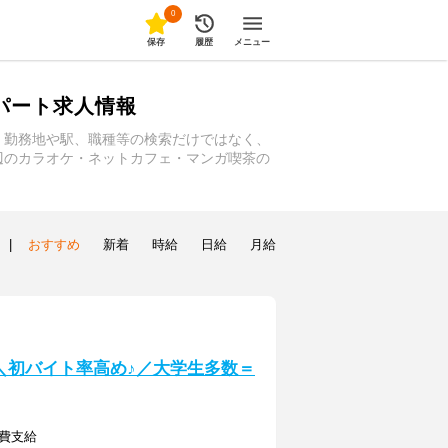
0
保存
履歴
メニュー
パート求人情報
。勤務地や駅、職種等の検索だけではなく、
辺のカラオケ・ネットカフェ・マンガ喫茶の
|
おすすめ
新着
時給
日給
月給
] ＼初バイト率高め♪／大学生多数＝
通費支給