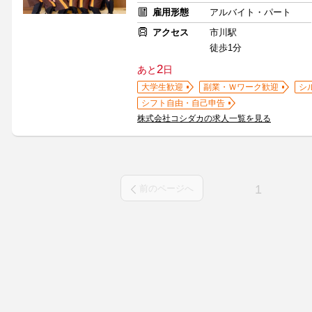
雇用形態
アルバイト・パート
アクセス
市川駅
徒歩1分
2
あと
日
大学生歓迎
副業・Ｗワーク歓迎
シ
シフト自由・自己申告
株式会社コシダカの求人一覧を見る
1
前のページへ