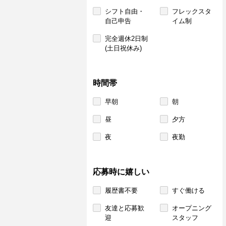
シフト自由・
フレックスタ
自己申告
イム制
完全週休2日制
(土日祝休み)
時間帯
早朝
朝
昼
夕方
夜
夜勤
応募時に嬉しい
履歴書不要
すぐ働ける
友達と応募歓
オープニング
迎
スタッフ