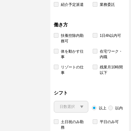
紹介予定派遣
業務委託
働き方
扶養控除内勤
1日4h以内可
務可
体を動かす仕
在宅ワーク・
事
内職
リゾートの仕
残業月10時間
事
以下
シフト
以上
以内
土日祝のみ勤
平日のみ可
務