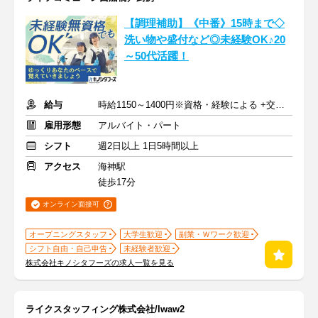
【調理補助】《中番》15時まで◇
洗い物や盛付など◎未経験OK♪20
～50代活躍！
給与
時給1150～1400円※資格・経験による +交通費支給
雇用形態
アルバイト・パート
シフト
週2日以上 1日5時間以上
アクセス
海神駅
徒歩17分
オンライン面接可
オープニングスタッフ
大学生歓迎
副業・Ｗワーク歓迎
シフト自由・自己申告
未経験者歓迎
株式会社キノシタフーズの求人一覧を見る
ライクスタッフィング株式会社/lwaw2