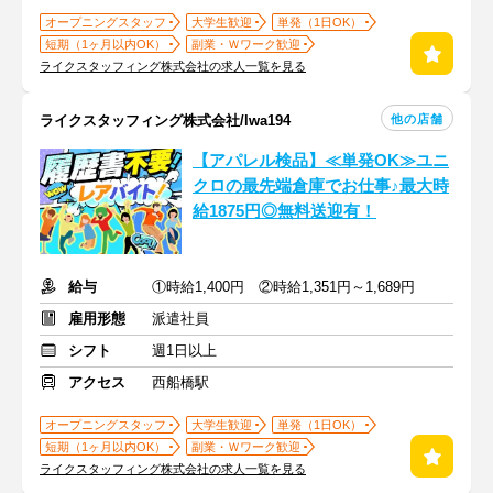
オープニングスタッフ
大学生歓迎
単発（1日OK）
短期（1ヶ月以内OK）
副業・Ｗワーク歓迎
ライクスタッフィング株式会社の求人一覧を見る
他の店舗
ライクスタッフィング株式会社/lwa194
【アパレル検品】≪単発OK≫ユニ
クロの最先端倉庫でお仕事♪最大時
給1875円◎無料送迎有！
給与
①時給1,400円 ②時給1,351円～1,689円
雇用形態
派遣社員
シフト
週1日以上
アクセス
西船橋駅
オープニングスタッフ
大学生歓迎
単発（1日OK）
短期（1ヶ月以内OK）
副業・Ｗワーク歓迎
ライクスタッフィング株式会社の求人一覧を見る