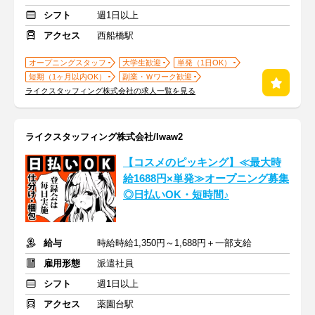
シフト
週1日以上
アクセス
西船橋駅
オープニングスタッフ
大学生歓迎
単発（1日OK）
短期（1ヶ月以内OK）
副業・Ｗワーク歓迎
ライクスタッフィング株式会社の求人一覧を見る
ライクスタッフィング株式会社/lwaw2
【コスメのピッキング】≪最大時
給1688円×単発≫オープニング募集
◎日払いOK・短時間♪
給与
時給時給1,350円～1,688円＋一部支給
雇用形態
派遣社員
シフト
週1日以上
アクセス
薬園台駅