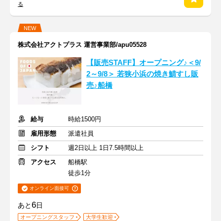
る
NEW
株式会社アクトプラス 運営事業部/apu05528
【販売STAFF】オープニング♪＜9/
2～9/8＞ 若狭小浜の焼き鯖すし販
売♪船橋
給与
時給1500円
雇用形態
派遣社員
シフト
週2日以上 1日7.5時間以上
アクセス
船橋駅
徒歩1分
オンライン面接可
6
あと
日
オープニングスタッフ
大学生歓迎