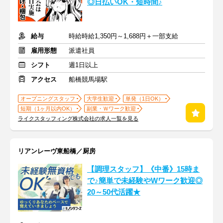
◎日払いOK・短時間♪
給与
時給時給1,350円～1,688円＋一部支給
雇用形態
派遣社員
シフト
週1日以上
アクセス
船橋競馬場駅
オープニングスタッフ
大学生歓迎
単発（1日OK）
短期（1ヶ月以内OK）
副業・Ｗワーク歓迎
ライクスタッフィング株式会社の求人一覧を見る
リアンレーヴ東船橋／厨房
【調理スタッフ】《中番》15時ま
で♪簡単で未経験やWワーク歓迎◎
20～50代活躍★