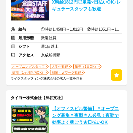
X時給1812円◎単発×日払いOK♪レ
ギュラースタッフも歓迎
給与
①時給1,450円～1,812円 ②時給1351円～1450円
雇用形態
派遣社員
シフト
週1日以上
アクセス
京成船橋駅
オープニングスタッフ
大学生歓迎
単発（1日OK）
短期（1ヶ月以内OK）
副業・Ｗワーク歓迎
ライクスタッフィング株式会社の求人一覧を見る
タイヨー株式会社【渋谷支社】
【オフィスビル警備】＊オープニ
ング募集＊夜型さん必見！夜勤で
効率よく稼ごう★日払いOK