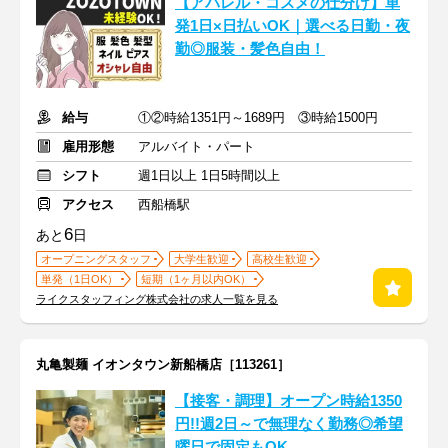
【アパレル・コスメの仕分け】単
発1日×日払いOK｜選べる日勤・夜
勤◎服装・髪色自由！
給与
①②時給1351円～1689円 ③時給1500円
雇用形態
アルバイト・パート
シフト
週1日以上 1日5時間以上
アクセス
西船橋駅
6
あと
日
オープニングスタッフ
大学生歓迎
高校生歓迎
単発（1日OK）
短期（1ヶ月以内OK）
ライクスタッフィング株式会社の求人一覧を見る
丸亀製麺 イオンタウン新船橋店［113261］
【接客・調理】オープン時給1350
円!!週2日～で無理なく勤務◎希望
曜日で固定もOK