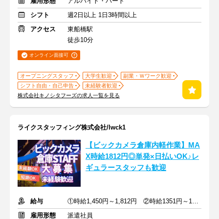
雇用形態
アルバイト・パート
シフト
週2日以上 1日3時間以上
アクセス
東船橋駅
徒歩10分
オンライン面接可
オープニングスタッフ
大学生歓迎
副業・Ｗワーク歓迎
シフト自由・自己申告
未経験者歓迎
株式会社キノシタフーズの求人一覧を見る
ライクスタッフィング株式会社/lwck1
【ビックカメラ倉庫内軽作業】MA
X時給1812円◎単発×日払いOK♪レ
ギュラースタッフも歓迎
給与
①時給1,450円～1,812円 ②時給1351円～1450円
雇用形態
派遣社員