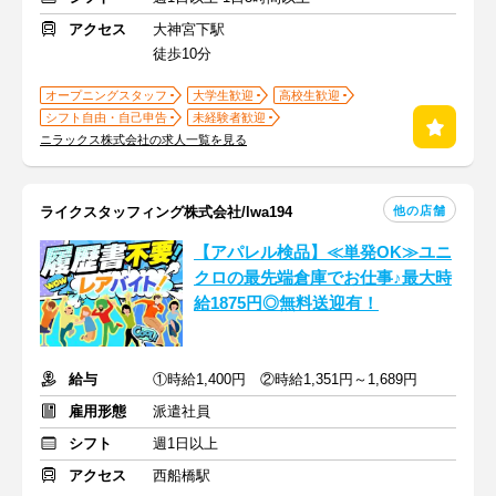
アクセス
大神宮下駅
徒歩10分
オープニングスタッフ
大学生歓迎
高校生歓迎
シフト自由・自己申告
未経験者歓迎
ニラックス株式会社の求人一覧を見る
他の店舗
ライクスタッフィング株式会社/lwa194
【アパレル検品】≪単発OK≫ユニ
クロの最先端倉庫でお仕事♪最大時
給1875円◎無料送迎有！
給与
①時給1,400円 ②時給1,351円～1,689円
雇用形態
派遣社員
シフト
週1日以上
アクセス
西船橋駅