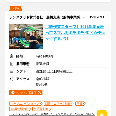
NEW
ランスタッド株式会社 船橋支店（船橋事業所）/FFBS112693
【軽作業スタッフ】10月募集★座
ってスマホをポチポチ♪動くかチェ
ックするだけ
給与
時給1400円
雇用形態
派遣社員
シフト
週2日以上 1日8時間以上
アクセス
南船橋駅
徒歩8分
オンライン面接可
オープニングスタッフ
副業・Ｗワーク歓迎
平日
未経験者歓迎
交通費支給
ランスタッド株式会社 首都圏ソーシングセンターの求人一覧を見