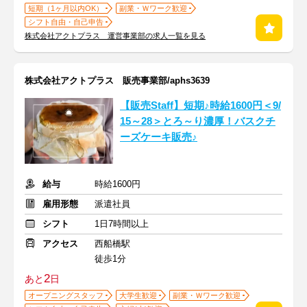
短期（1ヶ月以内OK）
副業・Ｗワーク歓迎
シフト自由・自己申告
株式会社アクトプラス 運営事業部の求人一覧を見る
株式会社アクトプラス 販売事業部/aphs3639
【販売Staff】短期♪時給1600円＜9/
15～28＞とろ～り濃厚！バスクチ
ーズケーキ販売♪
給与
時給1600円
雇用形態
派遣社員
シフト
1日7時間以上
アクセス
西船橋駅
徒歩1分
2
あと
日
オープニングスタッフ
大学生歓迎
副業・Ｗワーク歓迎