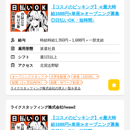
【コスメのピッキング】≪最大時
給1688円×単発≫オープニング募集
◎日払いOK・短時間♪
給与
時給時給1,350円～1,688円＋一部支給
雇用形態
派遣社員
シフト
週1日以上
アクセス
北習志野駅
オープニングスタッフ
大学生歓迎
単発（1日OK）
短期（1ヶ月以内OK）
副業・Ｗワーク歓迎
ライクスタッフィング株式会社の求人一覧を見る
ライクスタッフィング株式会社/lwaw2
【コスメのピッキング】≪最大時
給1688円×単発≫オープニング募集