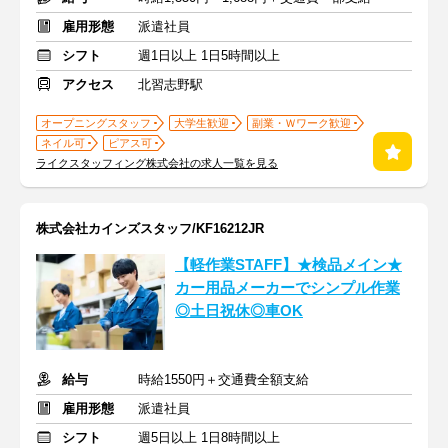
雇用形態
派遣社員
シフト
週1日以上 1日5時間以上
アクセス
北習志野駅
オープニングスタッフ
大学生歓迎
副業・Ｗワーク歓迎
ネイル可
ピアス可
ライクスタッフィング株式会社の求人一覧を見る
株式会社カインズスタッフ/KF16212JR
【軽作業STAFF】★検品メイン★
カー用品メーカーでシンプル作業
◎土日祝休◎車OK
給与
時給1550円＋交通費全額支給
雇用形態
派遣社員
シフト
週5日以上 1日8時間以上