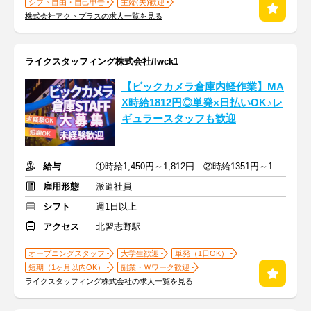
シフト自由・自己申告
主婦(夫)歓迎
株式会社アクトプラスの求人一覧を見る
ライクスタッフィング株式会社/lwck1
【ビックカメラ倉庫内軽作業】MA
X時給1812円◎単発×日払いOK♪レ
ギュラースタッフも歓迎
給与
①時給1,450円～1,812円 ②時給1351円～1450円
雇用形態
派遣社員
シフト
週1日以上
アクセス
北習志野駅
オープニングスタッフ
大学生歓迎
単発（1日OK）
短期（1ヶ月以内OK）
副業・Ｗワーク歓迎
ライクスタッフィング株式会社の求人一覧を見る