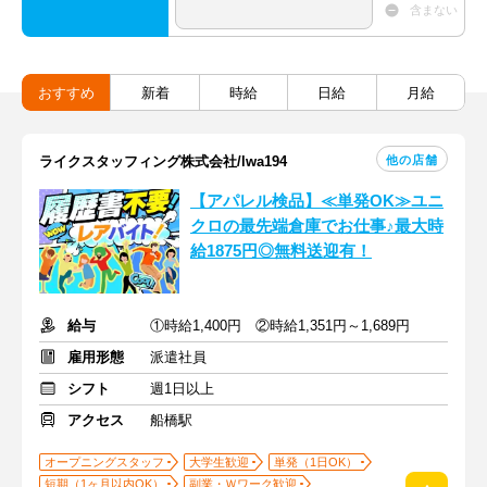
含まない
おすすめ
新着
時給
日給
月給
他の店舗
ライクスタッフィング株式会社/lwa194
【アパレル検品】≪単発OK≫ユニ
クロの最先端倉庫でお仕事♪最大時
給1875円◎無料送迎有！
給与
①時給1,400円 ②時給1,351円～1,689円
雇用形態
派遣社員
シフト
週1日以上
アクセス
船橋駅
オープニングスタッフ
大学生歓迎
単発（1日OK）
短期（1ヶ月以内OK）
副業・Ｗワーク歓迎