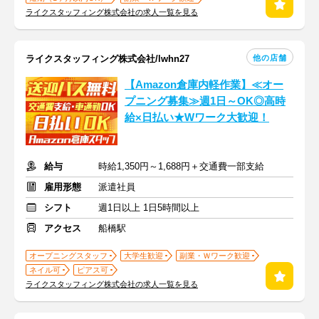
ライクスタッフィング株式会社の求人一覧を見る
他の店舗
ライクスタッフィング株式会社/lwhn27
【Amazon倉庫内軽作業】≪オー
プニング募集≫週1日～OK◎高時
給×日払い★Wワーク大歓迎！
給与
時給1,350円～1,688円＋交通費一部支給
雇用形態
派遣社員
シフト
週1日以上 1日5時間以上
アクセス
船橋駅
オープニングスタッフ
大学生歓迎
副業・Ｗワーク歓迎
ネイル可
ピアス可
ライクスタッフィング株式会社の求人一覧を見る