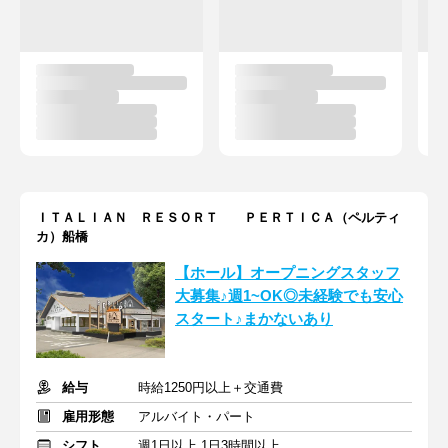
ＩＴＡＬＩＡＮ ＲＥＳＯＲＴ ＰＥＲＴＩＣＡ（ペルティ
カ）船橋
【ホール】オープニングスタッフ
大募集♪週1~OK◎未経験でも安心
スタート♪まかないあり
給与
時給1250円以上＋交通費
雇用形態
アルバイト・パート
シフト
週1日以上 1日3時間以上