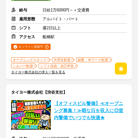
給与
日給1万6000円～＋交通費
雇用形態
アルバイト・パート
シフト
週2日以上
アクセス
船橋駅
オンライン面接可
オープニングスタッフ
大学生歓迎
副業・Ｗワーク歓迎
シルバー歓迎
シフト自由・自己申告
タイヨー株式会社の求人一覧を見る
タイヨー株式会社【渋谷支社】
【オフィスビル警備】≪オープニ
ング募集！≫暇な日を収入に◎室
内警備でいつでも快適★