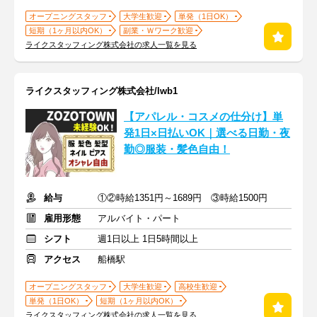
オープニングスタッフ
大学生歓迎
単発（1日OK）
短期（1ヶ月以内OK）
副業・Ｗワーク歓迎
ライクスタッフィング株式会社の求人一覧を見る
ライクスタッフィング株式会社/lwb1
【アパレル・コスメの仕分け】単
発1日×日払いOK｜選べる日勤・夜
勤◎服装・髪色自由！
給与
①②時給1351円～1689円 ③時給1500円
雇用形態
アルバイト・パート
シフト
週1日以上 1日5時間以上
アクセス
船橋駅
オープニングスタッフ
大学生歓迎
高校生歓迎
単発（1日OK）
短期（1ヶ月以内OK）
ライクスタッフィング株式会社の求人一覧を見る