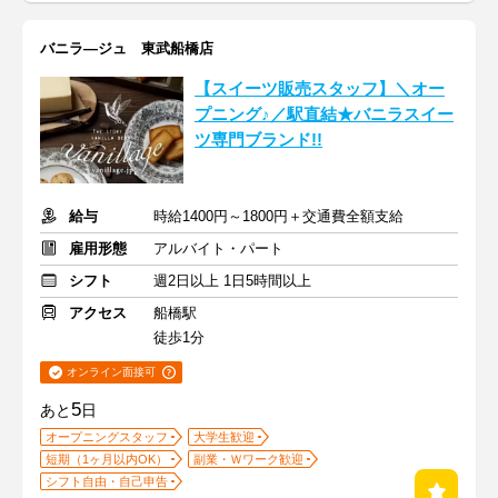
バニラ―ジュ 東武船橋店
【スイーツ販売スタッフ】＼オー
プニング♪／駅直結★バニラスイー
ツ専門ブランド!!
給与
時給1400円～1800円＋交通費全額支給
雇用形態
アルバイト・パート
シフト
週2日以上 1日5時間以上
アクセス
船橋駅
徒歩1分
オンライン面接可
5
あと
日
オープニングスタッフ
大学生歓迎
短期（1ヶ月以内OK）
副業・Ｗワーク歓迎
シフト自由・自己申告