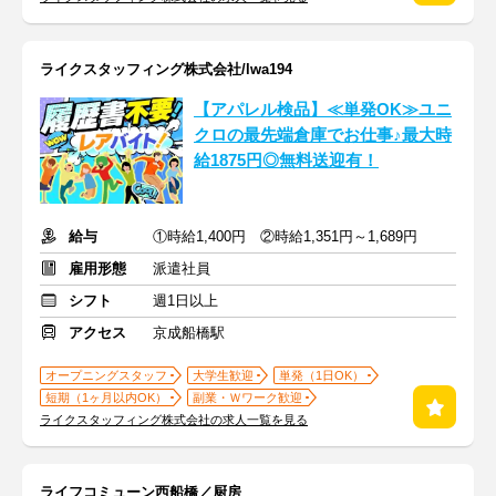
ライクスタッフィング株式会社/lwa194
【アパレル検品】≪単発OK≫ユニ
クロの最先端倉庫でお仕事♪最大時
給1875円◎無料送迎有！
給与
①時給1,400円 ②時給1,351円～1,689円
雇用形態
派遣社員
シフト
週1日以上
アクセス
京成船橋駅
オープニングスタッフ
大学生歓迎
単発（1日OK）
短期（1ヶ月以内OK）
副業・Ｗワーク歓迎
ライクスタッフィング株式会社の求人一覧を見る
ライフコミューン西船橋／厨房