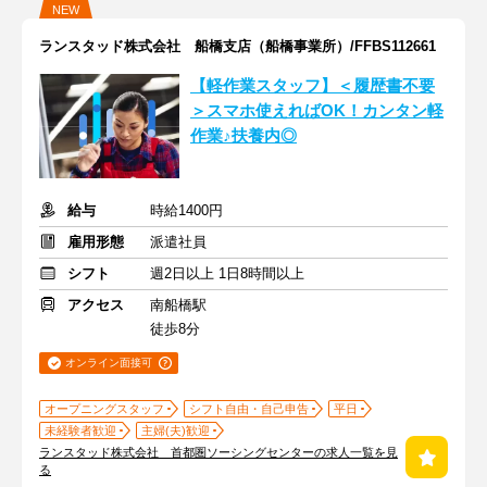
NEW
ランスタッド株式会社 船橋支店（船橋事業所）/FFBS112661
【軽作業スタッフ】＜履歴書不要
＞スマホ使えればOK！カンタン軽
作業♪扶養内◎
給与
時給1400円
雇用形態
派遣社員
シフト
週2日以上 1日8時間以上
アクセス
南船橋駅
徒歩8分
オンライン面接可
オープニングスタッフ
シフト自由・自己申告
平日
未経験者歓迎
主婦(夫)歓迎
ランスタッド株式会社 首都圏ソーシングセンターの求人一覧を見
る