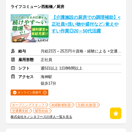
ライフコミューン西船橋／厨房
【介護施設の厨房での調理補助】<
正社員>洗い物や盛付など♪覚えや
すい作業◎20～50代活躍
給与
月給23万～25万円※資格・経験による +交通費支給
雇用形態
正社員
シフト
週5日以上 1日8時間以上
アクセス
海神駅
徒歩17分
オンライン面接可
オープニングスタッフ
未経験者歓迎
主婦(夫)歓迎
交通費支給
髪型自由
株式会社キノシタフーズの求人一覧を見る