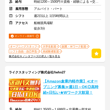
給与
時給1200～1500円※資格・経験による +交通費支給
雇用形態
アルバイト・パート
シフト
週2日以上 1日5時間以上
アクセス
船橋競馬場駅
徒歩3分
オンライン面接可
オープニングスタッフ
大学生歓迎
副業・Ｗワーク歓迎
シフト自由・自己申告
未経験者歓迎
株式会社キノシタフーズの求人一覧を見る
ライクスタッフィング株式会社/lwhn27
【Amazon倉庫内軽作業】≪オー
プニング募集≫週1日～OK◎高時
給×日払い★Wワーク大歓迎！
給与
時給1,350円～1,688円＋交通費一部支給