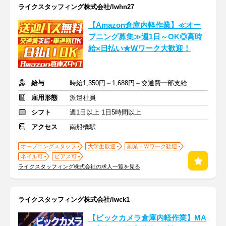
ライクスタッフィング株式会社/lwhn27
【Amazon倉庫内軽作業】≪オー
プニング募集≫週1日～OK◎高時
給×日払い★Wワーク大歓迎！
給与
時給1,350円～1,688円＋交通費一部支給
雇用形態
派遣社員
シフト
週1日以上 1日5時間以上
アクセス
南船橋駅
オープニングスタッフ
大学生歓迎
副業・Ｗワーク歓迎
ネイル可
ピアス可
ライクスタッフィング株式会社の求人一覧を見る
ライクスタッフィング株式会社/lwck1
【ビックカメラ倉庫内軽作業】MA