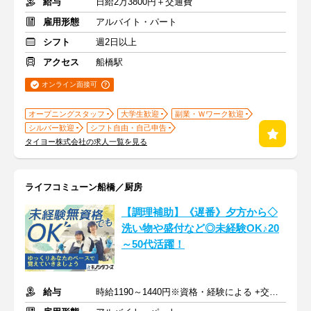
給与
日給2万3800円＋交通費
雇用形態
アルバイト・パート
シフト
週2日以上
アクセス
船橋駅
オンライン面接可
オープニングスタッフ
大学生歓迎
副業・Ｗワーク歓迎
シルバー歓迎
シフト自由・自己申告
タイヨー株式会社の求人一覧を見る
ライフコミューン船橋／厨房
【調理補助】《遅番》夕方から◇
洗い物や盛付など◎未経験OK♪20
～50代活躍！
給与
時給1190～1440円※資格・経験による +交通費支給