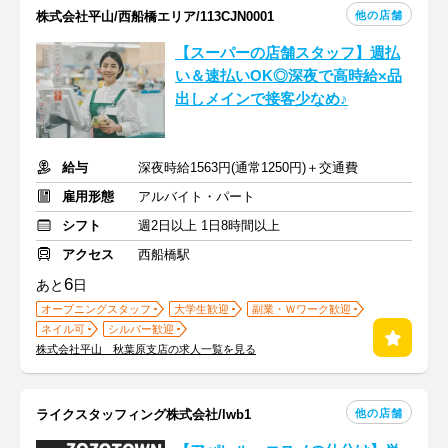
他の店舗
株式会社平山/西船橋エリア/113CJN0001
【スーパーの店舗スタッフ】週払
い＆速払いOK◎深夜で高時給×品
出しメインで接客少なめ♪
給与
深夜時給1563円(通常1250円)＋交通費
雇用形態
アルバイト・パート
シフト
週2日以上 1日8時間以上
アクセス
西船橋駅
6
あと
日
オープニングスタッフ
大学生歓迎
副業・Ｗワーク歓迎
ネイル可
シルバー歓迎
株式会社平山 秋葉原支店の求人一覧を見る
他の店舗
ライクスタッフィング株式会社/lwb1