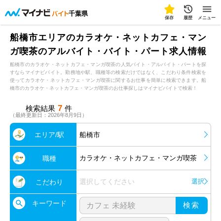
千葉県
保存
履歴
メニュー
船橋市エリアのカラオケ・ネットカフェ・マン
ガ喫茶のアルバイト・バイト・パート求人情報
船橋市のカラオケ・ネットカフェ・マンガ喫茶の人気バイト・アルバイト・パートを探
すならマイナビバイト。勤務地や駅、職種等の検索だけではなく、こだわり条件検索を
使ってカラオケ・ネットカフェ・マンガ喫茶に関するお仕事を簡単に検索できます。船
橋市のカラオケ・ネットカフェ・マンガ喫茶のお仕事探しはマイナビバイトで検索！
7
検索結果
件
（最終更新日：2026年8月9日）
エリア/駅
船橋市
カラオケ・ネットカフェ・マンガ喫茶
職種
選択してください
選択
こだわり
キーワード
検索