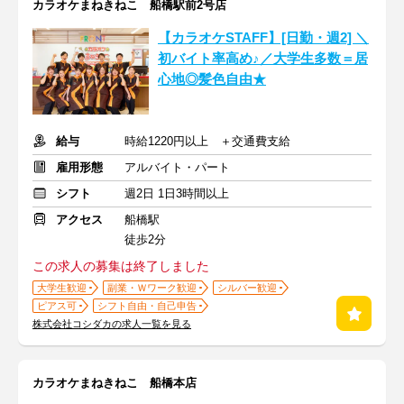
カラオケまねきねこ 船橋駅前2号店
【カラオケSTAFF】[日勤・週2] ＼
初バイト率高め♪／大学生多数＝居
心地◎髪色自由★
給与
時給1220円以上 ＋交通費支給
雇用形態
アルバイト・パート
シフト
週2日 1日3時間以上
アクセス
船橋駅
徒歩2分
この求人の募集は終了しました
大学生歓迎
副業・Ｗワーク歓迎
シルバー歓迎
ピアス可
シフト自由・自己申告
株式会社コシダカの求人一覧を見る
カラオケまねきねこ 船橋本店