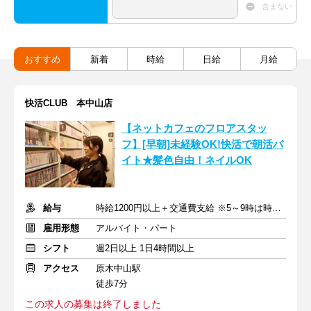
含まない
おすすめ
新着
時給
日給
月給
快活CLUB 本中山店
【ネットカフェのフロアスタッ
フ】[早朝]未経験OK!快活で朝活バ
イト★髪色自由！ネイルOK
給与
時給1200円以上＋交通費支給 ※5～9時は時給1250円
雇用形態
アルバイト・パート
シフト
週2日以上 1日4時間以上
アクセス
原木中山駅
徒歩7分
この求人の募集は終了しました