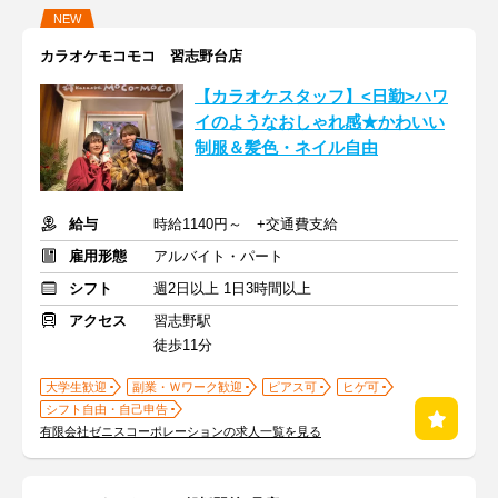
NEW
カラオケモコモコ 習志野台店
【カラオケスタッフ】<日勤>ハワ
イのようなおしゃれ感★かわいい
制服＆髪色・ネイル自由
給与
時給1140円～ +交通費支給
雇用形態
アルバイト・パート
シフト
週2日以上 1日3時間以上
アクセス
習志野駅
徒歩11分
大学生歓迎
副業・Ｗワーク歓迎
ピアス可
ヒゲ可
シフト自由・自己申告
有限会社ゼニスコーポレーションの求人一覧を見る