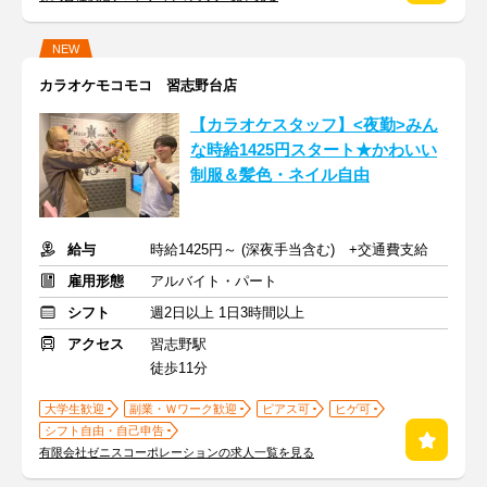
NEW
カラオケモコモコ 習志野台店
【カラオケスタッフ】<夜勤>みん
な時給1425円スタート★かわいい
制服＆髪色・ネイル自由
給与
時給1425円～ (深夜手当含む) +交通費支給
雇用形態
アルバイト・パート
シフト
週2日以上 1日3時間以上
アクセス
習志野駅
徒歩11分
大学生歓迎
副業・Ｗワーク歓迎
ピアス可
ヒゲ可
シフト自由・自己申告
有限会社ゼニスコーポレーションの求人一覧を見る