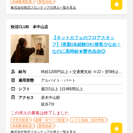
未経験者歓迎
髪色自由
株式会社快活フロンティアの求人一覧を見る
快活CLUB 本中山店
【ネットカフェのフロアスタッ
フ】[夜勤]未経験OK!接客少なめ！
なのに高時給★髪色自由◎
給与
時給1200円以上＋交通費支給 ※22～翌5時は時給1500円
雇用形態
アルバイト・パート
シフト
週2日以上 1日4時間以上
アクセス
原木中山駅
徒歩7分
この求人の募集は終了しました
大学生歓迎
副業・Ｗワーク歓迎
シフト自由・自己申告
未経験者歓迎
髪色自由
株式会社快活フロンティアの求人一覧を見る