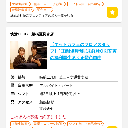
大学生歓迎
副業・Ｗワーク歓迎
シフト自由・自己申告
未経験者歓迎
髪色自由
株式会社快活フロンティアの求人一覧を見る
快活CLUB 船橋夏見台店
【ネットカフェのフロアスタッ
フ】[日勤]短時間◎未経験OK!充実
の福利厚生あり★髪色自由
給与
時給1140円以上＋交通費支給
雇用形態
アルバイト・パート
シフト
週2日以上 1日3時間以上
アクセス
新船橋駅
徒歩9分
この求人の募集は終了しました
大学生歓迎
副業・Ｗワーク歓迎
シフト自由・自己申告