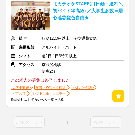
【カラオケSTAFF】[日勤・週2] ＼
初バイト率高め♪／大学生多数＝居
心地◎髪色自由★
給与
時給1220円以上 ＋交通費支給
雇用形態
アルバイト・パート
シフト
週2日 1日3時間以上
アクセス
京成船橋駅
徒歩2分
この求人の募集は終了しました
大学生歓迎
副業・Ｗワーク歓迎
シルバー歓迎
ピアス可
シフト自由・自己申告
株式会社コシダカの求人一覧を見る
1
前のページへ
次のページへ