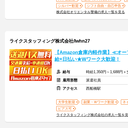
シルバー歓迎
シフト自由・自己申告
株式会社オリエンタル警備の求人一覧を見る
ライクスタッフィング株式会社/lwhn27
【Amazon倉庫内軽作業】≪オ
給×日払い★Wワーク大歓迎！
給与
時給1,350円～1,688
雇用形態
派遣社員
アクセス
西船橋駅
大学生歓迎
副業・Ｗワーク歓迎
ネ
ピアス可
ライクスタッフィング株式会社の求人一覧を