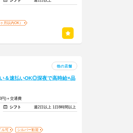
シフト
週1日以上
1ヶ月以内OK）
他の店舗
い＆速払いOK◎深夜で高時給×品
50円)＋交通費
シフト
週2日以上 1日8時間以上
イル可
シルバー歓迎