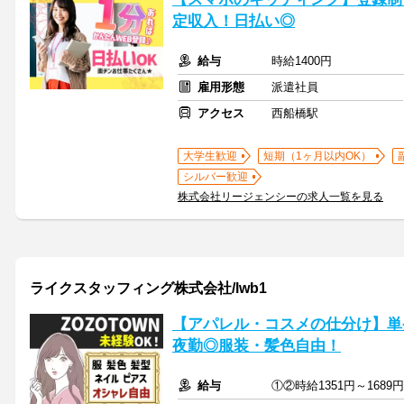
定収入！日払い◎
給与
時給1400円
雇用形態
派遣社員
アクセス
西船橋駅
大学生歓迎
短期（1ヶ月以内OK）
シルバー歓迎
株式会社リージェンシーの求人一覧を見る
ライクスタッフィング株式会社/lwb1
【アパレル・コスメの仕分け】単
夜勤◎服装・髪色自由！
給与
①②時給1351円～1689