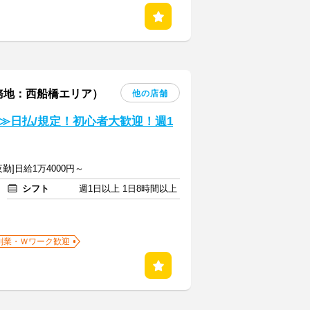
務地：西船橋エリア）
他の店舗
≫日払/規定！初心者大歓迎！週1
夜勤]日給1万4000円～
シフト
週1日以上 1日8時間以上
副業・Ｗワーク歓迎