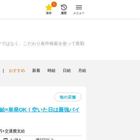
0
保存
履歴
メニュー
けではなく、こだわり条件検索を使って夜勤
|
おすすめ
新着
時給
日給
月給
他の店舗
日給×単発OK！空いた日は最強バイ
0円+交通費支給