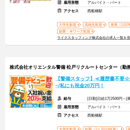
雇用形態
アルバイト・パート
アクセス
西船橋駅
大学生歓迎
高校生歓迎
単発（1日O
副業・Ｗワーク歓迎
ライクスタッフィング株式会社の求人一覧を
株式会社オリエンタル警備 松戸リクルートセンター（勤
【警備スタッフ】≪履歴書不要☆
~/私にも祝金20万円！
給与
[日勤]日給1万2500円～[
雇用形態
アルバイト・パート
アクセス
西船橋駅
大学生歓迎
短期（1ヶ月以内OK）