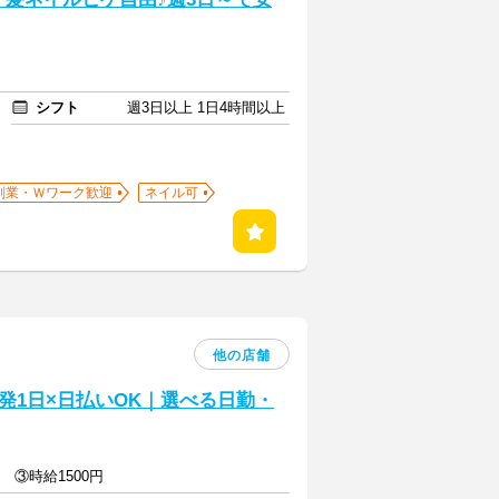
シフト
週3日以上 1日4時間以上
副業・Ｗワーク歓迎
ネイル可
他の店舗
発1日×日払いOK｜選べる日勤・
円 ③時給1500円