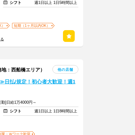
シフト
週1日以上 1日5時間以上
K）
短期（1ヶ月以内OK）
見る
務地：西船橋エリア）
他の店舗
≫日払/規定！初心者大歓迎！週1
夜勤]日給1万4000円～
シフト
週1日以上 1日8時間以上
副業・Ｗワーク歓迎