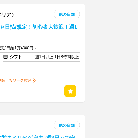
エリア）
他の店舗
≫日払/規定！初心者大歓迎！週1
夜勤]日給1万4000円～
シフト
週1日以上 1日8時間以上
副業・Ｗワーク歓迎
他の店舗
*髪ネイルヒゲ自由♪週3日～で安