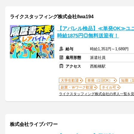
ライクスタッフィング株式会社/lwa194
【アパレル検品】≪単発OK≫ユ
時給1875円◎無料送迎有！
給与
時給1,351円～1,689円
雇用形態
派遣社員
アクセス
西船橋駅
大学生歓迎
単発（1日OK）
短期（
副業・Ｗワーク歓迎
ネイル可
ライクスタッフィング株式会社の求人一覧を
株式会社ライブパワー