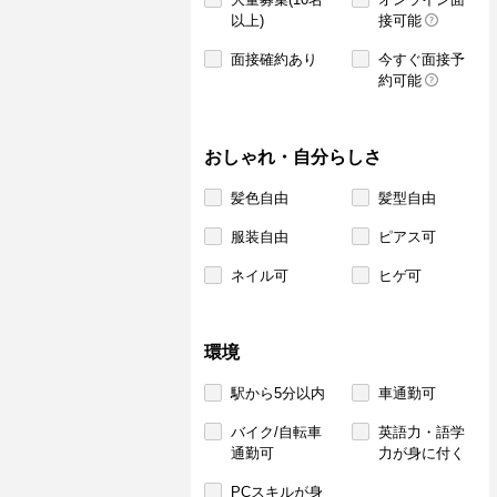
以上)
接可能
面接確約あり
今すぐ面接予
約可能
おしゃれ・自分らしさ
髪色自由
髪型自由
服装自由
ピアス可
ネイル可
ヒゲ可
環境
駅から5分以内
車通勤可
バイク/自転車
英語力・語学
通勤可
力が身に付く
PCスキルが身