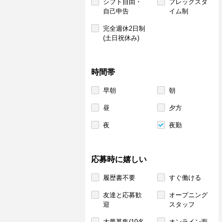
シフト自由・
フレックスタ
自己申告
イム制
完全週休2日制
(土日祝休み)
時間帯
早朝
朝
昼
夕方
夜
夜勤
応募時に嬉しい
履歴書不要
すぐ働ける
友達と応募歓
オープニング
迎
スタッフ
大量募集(10名
オンライン面