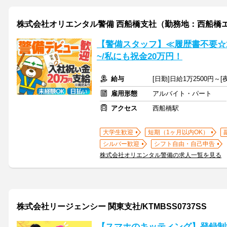
株式会社オリエンタル警備 西船橋支社（勤務地：西船橋
【警備スタッフ】≪履歴書不要☆
~/私にも祝金20万円！
給与
[日勤]日給1万2500円～[
雇用形態
アルバイト・パート
アクセス
西船橋駅
大学生歓迎
短期（1ヶ月以内OK）
シルバー歓迎
シフト自由・自己申告
株式会社オリエンタル警備の求人一覧を見る
株式会社リージェンシー 関東支社/KTMBSS0737SS
【スマホのキッティング】登録制