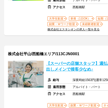
雇用形態
アルバイト・パート
アクセス
西船橋駅
大学生歓迎
単発（1日OK）
短期（
副業・Ｗワーク歓迎
未経験者歓迎
株式会社エスタシオンの求人一覧を見る
株式会社平山/西船橋エリア/113CJN0001
【スーパーの店舗スタッフ】週払
出しメインで接客少なめ♪
給与
深夜時給1563円(通常12
雇用形態
アルバイト・パート
アクセス
西船橋駅
大学生歓迎
副業・Ｗワーク歓迎
ネ