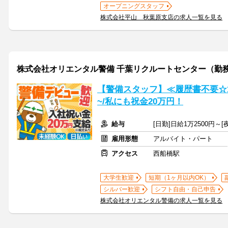
オープニングスタッフ
株式会社平山 秋葉原支店の求人一覧を見る
株式会社オリエンタル警備 千葉リクルートセンター（勤
【警備スタッフ】≪履歴書不要☆
~/私にも祝金20万円！
給与
[日勤]日給1万2500円～[
雇用形態
アルバイト・パート
アクセス
西船橋駅
大学生歓迎
短期（1ヶ月以内OK）
シルバー歓迎
シフト自由・自己申告
株式会社オリエンタル警備の求人一覧を見る