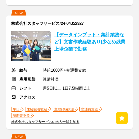
NEW
株式会社スタッフサービス/24-04352927
【データインプット・集計業務な
ど】文書作成経験あり|少なめ残業|
上場企業で勤務
給与
時給1600円+交通費支給
雇用形態
派遣社員
シフト
週5日以上 1日7.5時間以上
アクセス
平日
未経験者歓迎
主婦(夫)歓迎
交通費支給
履歴書不要
株式会社スタッフサービスの求人一覧を見る
NEW