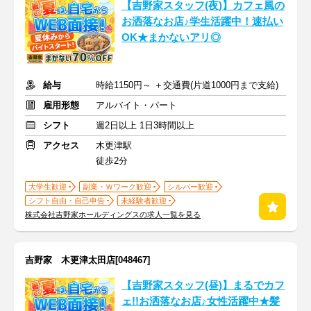
【吉野家スタッフ(夜)】カフェ風の
お洒落なお店♪学生活躍中！速払い
OK★まかないアリ◎
給与
時給1150円～ ＋交通費(片道1000円まで支給)
雇用形態
アルバイト・パート
シフト
週2日以上 1日3時間以上
アクセス
木更津駅
徒歩2分
大学生歓迎
副業・Ｗワーク歓迎
シルバー歓迎
シフト自由・自己申告
未経験者歓迎
株式会社吉野家ホールディングスの求人一覧を見る
吉野家 木更津太田店[048467]
【吉野家スタッフ(昼)】まるでカフ
ェ!!お洒落なお店♪女性活躍中★髪