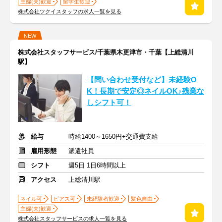
主婦(夫)歓迎
留学生歓迎
株式会社ツクイスタッフの求人一覧を見る
NEW
株式会社スタッフサービス/千葉県木更津市・千葉【上総清川
駅】
【問い合わせ受付など】未経験O
K！長期で安定◎ネイルOK♪残業な
しシフト可！
給与
時給1400～1650円+交通費支給
雇用形態
派遣社員
シフト
週5日 1日6時間以上
アクセス
上総清川駅
ネイル可
ピアス可
未経験者歓迎
髪色自由
主婦(夫)歓迎
株式会社スタッフサービスの求人一覧を見る