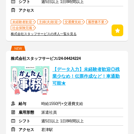
シフト
週5日以上 1日8時間以上
アクセス
未経験者歓迎
主婦(夫)歓迎
交通費支給
履歴書不要
社会保険完備
株式会社スタッフサービスの求人一覧を見る
NEW
株式会社スタッフサービス/24-04424224
【データ入力】未経験者歓迎◎残
業少なめ！伝票作成など！車通勤
可能★
給与
時給1550円+交通費支給
雇用形態
派遣社員
シフト
週5日以上 1日8時間以上
アクセス
君津駅