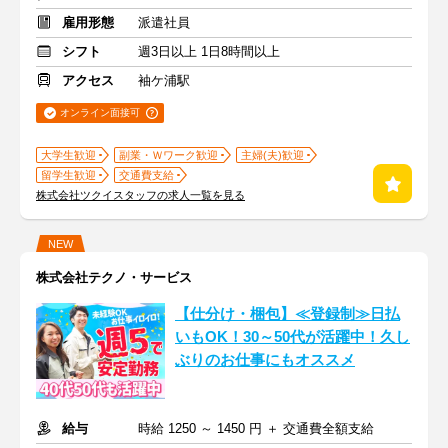
雇用形態
派遣社員
シフト
週3日以上 1日8時間以上
アクセス
袖ケ浦駅
オンライン面接可
大学生歓迎
副業・Ｗワーク歓迎
主婦(夫)歓迎
留学生歓迎
交通費支給
株式会社ツクイスタッフの求人一覧を見る
NEW
株式会社テクノ・サービス
【仕分け・梱包】≪登録制≫日払
いもOK！30～50代が活躍中！久し
ぶりのお仕事にもオススメ
給与
時給 1250 ～ 1450 円 ＋ 交通費全額支給