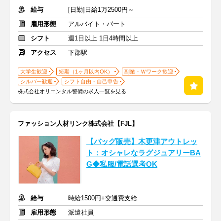
給与
[日勤]日給1万2500円～
雇用形態
アルバイト・パート
シフト
週1日以上 1日4時間以上
アクセス
下郡駅
大学生歓迎
短期（1ヶ月以内OK）
副業・Ｗワーク歓迎
シルバー歓迎
シフト自由・自己申告
株式会社オリエンタル警備の求人一覧を見る
ファッション人材リンク株式会社【FJL】
【バッグ販売】木更津アウトレッ
ト：オシャレなラグジュアリーBA
G◆私服/電話選考OK
給与
時給1500円+交通費支給
雇用形態
派遣社員