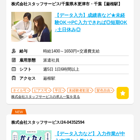
株式会社スタッフサービス/千葉県木更津市・千葉【巌根駅】
【データ入力】成績表など★未経
験OK⇒PC入力できれば◎短期OK
♪土日休み◎
給与
時給1400～1650円+交通費支給
雇用形態
派遣社員
シフト
週5日 1日6時間以上
アクセス
巌根駅
ネイル可
ピアス可
平日
未経験者歓迎
髪色自由
株式会社スタッフサービスの求人一覧を見る
NEW
株式会社スタッフサービス/24-04352594
【データ入力など】入力作業が中