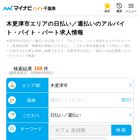
千葉県
保存
履歴
メニュー
木更津市エリアの日払い／週払いのアルバイ
ト・バイト・パート求人情報
木更津市の日払い／週払いの人気バイト・アルバイト・パートを探すならマイナビバイ
ト。勤務地や駅、職種等の検索だけではなく、こだわり条件検索を使って日払い／週払
いに関するお仕事を簡単に検索できます。木更津市の日払い／週払いのお仕事探しはマ
イナビバイトで検索！
168
検索結果
件
（最終更新日：2026年8月8日）
エリア/駅
木更津市
選択してください
選択
職種
日払い／週払い
こだわり
キーワード
検索