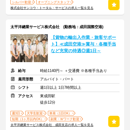
シルバー歓迎
オープニングスタッフ
株式会社サンコウ・トータル・サービスの求人一覧を見る
太平洋總業サービス株式会社 (勤務地：成田国際空港)
【貨物の輸出入作業・旅客サポー
ト】≪成田空港≫賞与・各種手当
など充実の待遇◎週1日～
給与
時給1140円～ ＋交通費 ※各種手当あり
雇用形態
アルバイト・パート
シフト
週1日以上 1日7時間以上
アクセス
東成田駅
徒歩12分
週3日
大学生歓迎
単発（1日OK）
短期（1ヶ月以内OK）
副業・Ｗワーク歓迎
太平洋總業サービス株式会社 成田支店の求人一覧を見る