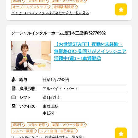
週3日
大学生歓迎
副業・Ｗワーク歓迎
オープニングスタッフ
未経験者歓迎
ダイセーロジスティクス株式会社の求人一覧を見る
ソーシャルインクルーホーム成田本三里塚/52770902
【お世話STAFF】夜勤/<未経験・
無資格OK>見回りがメイン♪シニア
活躍中!週1～!車通勤◎
給与
日給1万7243円
雇用形態
アルバイト・パート
シフト
週1日以上
アクセス
東成田駅
車15分
週3日
大学生歓迎
副業・Ｗワーク歓迎
シルバー歓迎
シフト自由・自己申告
ソーシャルインクルー株式会社の求人一覧を見る