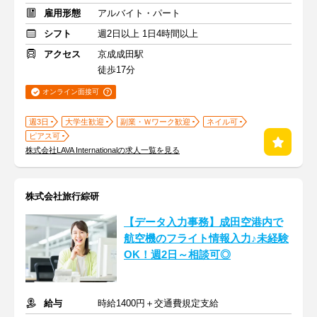
雇用形態
アルバイト・パート
シフト
週2日以上 1日4時間以上
アクセス
京成成田駅
徒歩17分
オンライン面接可
週3日
大学生歓迎
副業・Ｗワーク歓迎
ネイル可
ピアス可
株式会社LAVA Internationalの求人一覧を見る
株式会社旅行綜研
【データ入力事務】成田空港内で
航空機のフライト情報入力♪未経験
OK！週2日～相談可◎
給与
時給1400円＋交通費規定支給