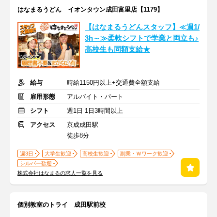
はなまるうどん イオンタウン成田富里店【1179】
【はなまるうどんスタッフ】≪週1/
3h～≫柔軟シフトで学業と両立も♪
高校生も同額支給★
給与
時給1150円以上+交通費全額支給
雇用形態
アルバイト・パート
シフト
週1日 1日3時間以上
アクセス
京成成田駅
徒歩8分
週3日
大学生歓迎
高校生歓迎
副業・Ｗワーク歓迎
シルバー歓迎
株式会社はなまるの求人一覧を見る
個別教室のトライ 成田駅前校