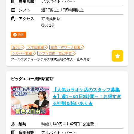
雇用形態
アルバイト・パート
シフト
週2日以上 1日5時間以上
アクセス
京成成田駅
徒歩2分
急募
週3日
大学生歓迎
副業・Ｗワーク歓迎
シルバー歓迎
シフト自由・自己申告
アールエヌティーホテルズ株式会社の求人一覧を見る
ビッグエコー成田駅前店
【人気カラオケ店のスタッフ募集
★】週1～&1日3時間～！お得すぎ
る社割＆賄いあり★
給与
時給1,140円～1,425円+交通費！
雇用形態
アルバイト・パート