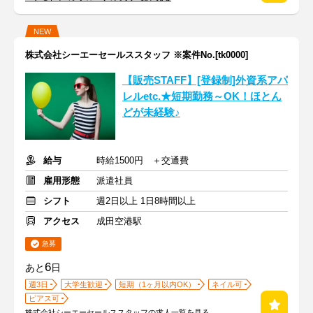
NEW
株式会社シーエーセールススタッフ ※案件No.[tk0000]
【販売STAFF】[登録制]外資系アパ
レルetc.★短期勤務～OK！ほとん
どが未経験♪
給与
時給1500円 ＋交通費
雇用形態
派遣社員
シフト
週2日以上 1日8時間以上
アクセス
成田空港駅
急募
6
あと
日
週3日
大学生歓迎
短期（1ヶ月以内OK）
ネイル可
ピアス可
株式会社シーエーセールススタッフの求人一覧を見る