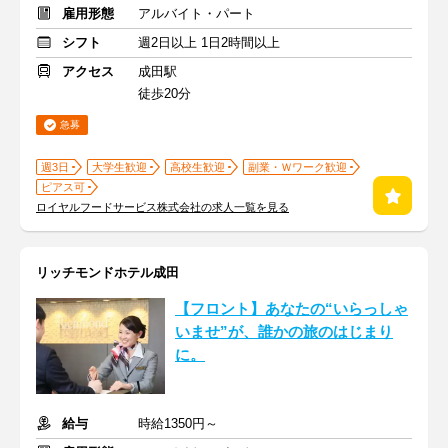
雇用形態
アルバイト・パート
シフト
週2日以上 1日2時間以上
アクセス
成田駅
徒歩20分
急募
週3日
大学生歓迎
高校生歓迎
副業・Ｗワーク歓迎
ピアス可
ロイヤルフードサービス株式会社の求人一覧を見る
リッチモンドホテル成田
【フロント】あなたの“いらっしゃ
いませ”が、誰かの旅のはじまり
に。
給与
時給1350円～