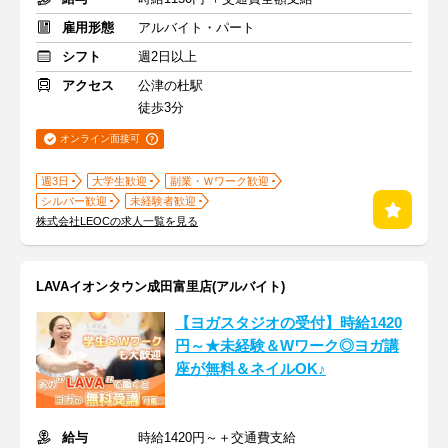
雇用形態
アルバイト・パート
シフト
週2日以上
アクセス
公津の杜駅
徒歩3分
オンライン面接可
週3日
大学生歓迎
副業・Ｗワーク歓迎
シルバー歓迎
未経験者歓迎
株式会社LEOCの求人一覧を見る
LAVAイオンタウン成田富里店(アルバイト)
【ヨガスタジオの受付】時給1420
円～★未経験＆Wワーク◎ヨガ講
座が無料＆ネイルOK♪
給与
時給1420円～＋交通費支給