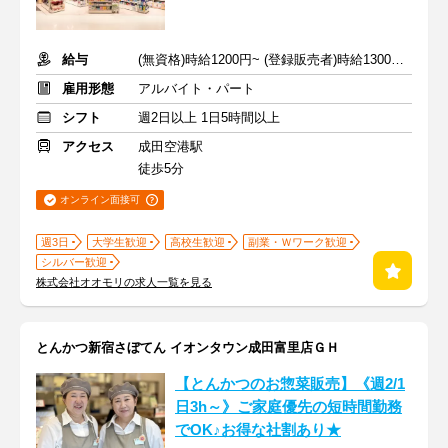
給与
(無資格)時給1200円~ (登録販売者)時給1300～1400円~ ＋交通費
雇用形態
アルバイト・パート
シフト
週2日以上 1日5時間以上
アクセス
成田空港駅
徒歩5分
オンライン面接可
週3日
大学生歓迎
高校生歓迎
副業・Ｗワーク歓迎
シルバー歓迎
株式会社オオモリの求人一覧を見る
とんかつ新宿さぼてん イオンタウン成田富里店ＧＨ
【とんかつのお惣菜販売】《週2/1
日3h～》ご家庭優先の短時間勤務
でOK♪お得な社割あり★