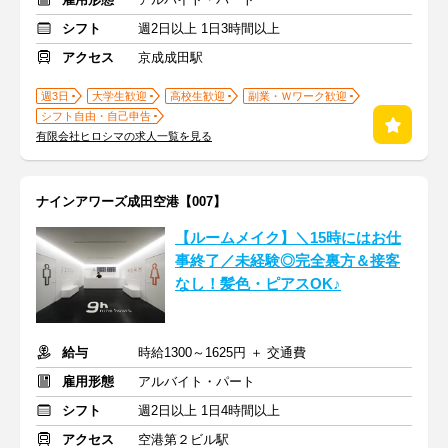
シフト
週2日以上 1日3時間以上
アクセス
京成成田駅
週3日
大学生歓迎
高校生歓迎
副業・Ｗワーク歓迎
シフト自由・自己申告
有限会社ヒロシマの求人一覧を見る
ナインアワーズ成田空港【007】
【ルームメイク】＼15時にはお仕
事終了／未経験◎完全裏方＆接客
なし！髪色・ピアスOK♪
給与
時給1300～1625円 ＋ 交通費
雇用形態
アルバイト・パート
シフト
週2日以上 1日4時間以上
アクセス
空港第２ビル駅