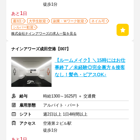
徒歩1分
1
あと
日
週3日
大学生歓迎
副業・Ｗワーク歓迎
ネイル可
シルバー歓迎
株式会社ナインアワーズの求人一覧を見る
ナインアワーズ成田空港【007】
【ルームメイク】＼15時にはお仕
事終了／未経験◎完全裏方＆接客
なし！髪色・ピアスOK♪
給与
時給1300～1625円 ＋ 交通費
雇用形態
アルバイト・パート
シフト
週2日以上 1日4時間以上
アクセス
空港第２ビル駅
徒歩1分
1
あと
日