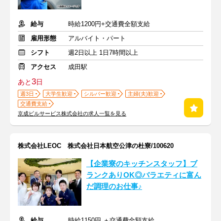
給与
時給1200円+交通費全額支給
雇用形態
アルバイト・パート
シフト
週2日以上 1日7時間以上
アクセス
成田駅
3
あと
日
週3日
大学生歓迎
シルバー歓迎
主婦(夫)歓迎
交通費支給
京成ビルサービス株式会社の求人一覧を見る
株式会社LEOC 株式会社日本航空公津の杜寮/100620
【企業寮のキッチンスタッフ】ブ
ランクありOK◎バラエティに富ん
だ調理のお仕事♪
給与
時給1150円 ＋交通費全額支給