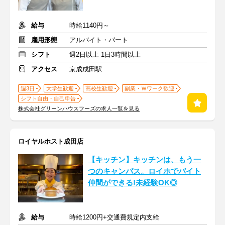
給与
時給1140円～
雇用形態
アルバイト・パート
シフト
週2日以上 1日3時間以上
アクセス
京成成田駅
週3日
大学生歓迎
高校生歓迎
副業・Ｗワーク歓迎
シフト自由・自己申告
株式会社グリーンハウスフーズの求人一覧を見る
ロイヤルホスト成田店
【キッチン】キッチンは、もう一
つのキャンパス。ロイホでバイト
仲間ができる!未経験OK◎
給与
時給1200円+交通費規定内支給