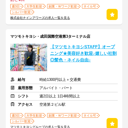
週3日
大学生歓迎
副業・Ｗワーク歓迎
ネイル可
シルバー歓迎
株式会社ナインアワーズの求人一覧を見る
マツモトキヨシ・成田国際空港第3ターミナル店
【マツモトキヨシSTAFF】オープ
ニング★美容好き歓迎♪嬉しい社割
◎髪色・ネイル自由♪
給与
時給1300円以上＋交通費
雇用形態
アルバイト・パート
シフト
週2日以上 1日4時間以上
アクセス
空港第２ビル駅
週3日
大学生歓迎
副業・Ｗワーク歓迎
ネイル可
シルバー歓迎
マツモトキヨシグループの求人一覧を見る