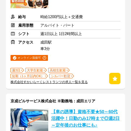
給与
時給1200円以上＋交通費
雇用形態
アルバイト・パート
シフト
週1日以上 1日2時間以上
アクセス
成田駅
車3分
オンライン面接可
週3日
大学生歓迎
高校生歓迎
短期（1ヶ月以内OK）
シルバー歓迎
株式会社すかいらーくレストランツの求人一覧を見る
京成ビルサービス株式会社 ※勤務地：成田エリア
【車の誘導】資格不要★50～60代
活躍中！日勤のみ17時まで◎週2日
～定年後のお仕事にも♪