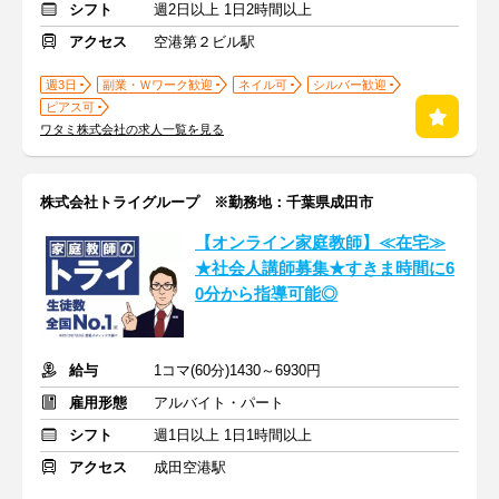
シフト
週2日以上 1日2時間以上
アクセス
空港第２ビル駅
週3日
副業・Ｗワーク歓迎
ネイル可
シルバー歓迎
ピアス可
ワタミ株式会社の求人一覧を見る
株式会社トライグループ ※勤務地：千葉県成田市
【オンライン家庭教師】≪在宅≫
★社会人講師募集★すきま時間に6
0分から指導可能◎
給与
1コマ(60分)1430～6930円
雇用形態
アルバイト・パート
シフト
週1日以上 1日1時間以上
アクセス
成田空港駅