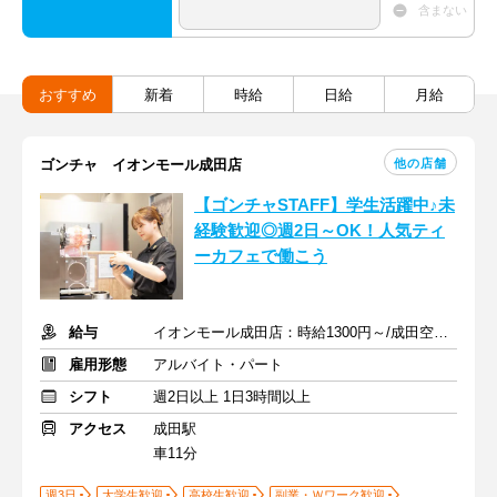
含まない
おすすめ
新着
時給
日給
月給
他の店舗
ゴンチャ イオンモール成田店
【ゴンチャSTAFF】学生活躍中♪未
経験歓迎◎週2日～OK！人気ティ
ーカフェで働こう
給与
イオンモール成田店：時給1300円～/成田空港T1店：時給1200円～
雇用形態
アルバイト・パート
シフト
週2日以上 1日3時間以上
アクセス
成田駅
車11分
週3日
大学生歓迎
高校生歓迎
副業・Ｗワーク歓迎