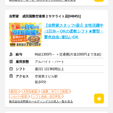
吉野家 成田国際空港第２サテライト店[048451]
【吉野家スタッフ(昼)】女性活躍中
♪1日3h～OKの柔軟シフト★髪型・
髪色自由♪速払いOK
給与
時給1300円～ ＋交通費(片道1000円まで支給)
雇用形態
アルバイト・パート
シフト
週2日 1日3時間以上
アクセス
空港第２ビル駅
徒歩0分
週3日
大学生歓迎
副業・Ｗワーク歓迎
シルバー歓迎
シフト自由・自己申告
株式会社吉野家ホールディングスの求人一覧を見る