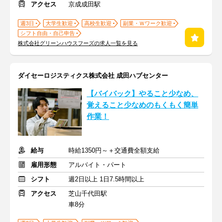
アクセス
京成成田駅
週3日
大学生歓迎
高校生歓迎
副業・Ｗワーク歓迎
シフト自由・自己申告
株式会社グリーンハウスフーズの求人一覧を見る
ダイセーロジスティクス株式会社 成田ハブセンター
【バイバック】やること少なめ、
覚えること少なめのもくもく簡単
作業！
給与
時給1350円～＋交通費全額支給
雇用形態
アルバイト・パート
シフト
週2日以上 1日7.5時間以上
アクセス
芝山千代田駅
車8分