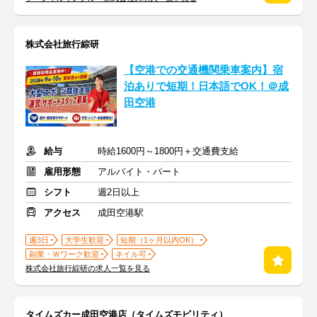
株式会社旅行綜研
【空港での交通機関乗車案内】宿
泊ありで短期！日本語でOK！＠成
田空港
給与
時給1600円～1800円＋交通費支給
雇用形態
アルバイト・パート
シフト
週2日以上
アクセス
成田空港駅
週3日
大学生歓迎
短期（1ヶ月以内OK）
副業・Ｗワーク歓迎
ネイル可
株式会社旅行綜研の求人一覧を見る
タイムズカー成田空港店（タイムズモビリティ）