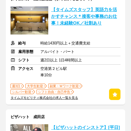
【タイムズスタッフ】英語力を活
かすチャンス＊接客や事務のお仕
事！未経験OK／社割あり
給与
時給1430円以上＋交通費支給
雇用形態
アルバイト・パート
シフト
週2日以上 1日4時間以上
アクセス
空港第２ビル駅
車10分
週3日
大学生歓迎
副業・Ｗワーク歓迎
シルバー歓迎
シフト自由・自己申告
タイムズモビリティ株式会社の求人一覧を見る
ピザハット 成田店
【ピザハットのインストア】[平日]