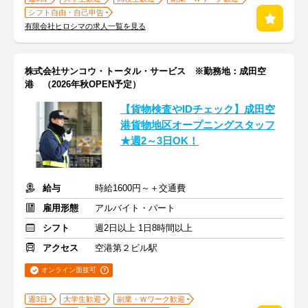
シフト自由・自己申告
有限会社ヒロシマの求人一覧を見る
株式会社サンコウ・トータル・サービス ※勤務地：成田空
港 （2026年秋OPEN予定）
【貨物検査やIDチェック】成田空
港貨物地区オープニングスタッフ
★週2～3日OK！
給与
時給1600円～＋交通費
雇用形態
アルバイト・パート
シフト
週2日以上 1日8時間以上
アクセス
空港第２ビル駅
オンライン面接可
週3日
大学生歓迎
副業・Ｗワーク歓迎