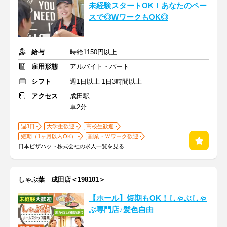
未経験スタートOK！あなたのペー
スで◎WワークもOK◎
給与
時給1150円以上
雇用形態
アルバイト・パート
シフト
週1日以上 1日3時間以上
アクセス
成田駅
車2分
週3日
大学生歓迎
高校生歓迎
短期（1ヶ月以内OK）
副業・Ｗワーク歓迎
日本ピザハット株式会社の求人一覧を見る
しゃぶ葉 成田店＜198101＞
【ホール】短期もOK！しゃぶしゃ
ぶ専門店♪髪色自由