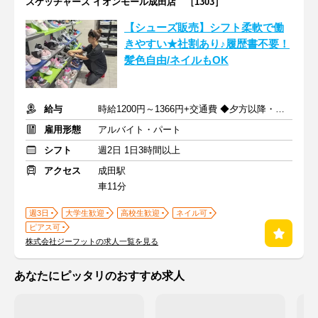
スケッチャーズ イオンモール成田店 ［1303］
【シューズ販売】シフト柔軟で働
きやすい★社割あり♪履歴書不要！
髪色自由/ネイルもOK
給与
時給1200円～1366円+交通費 ◆夕方以降・日祝加給あり！
雇用形態
アルバイト・パート
シフト
週2日 1日3時間以上
アクセス
成田駅
車11分
週3日
大学生歓迎
高校生歓迎
ネイル可
ピアス可
株式会社ジーフットの求人一覧を見る
あなたにピッタリのおすすめ求人