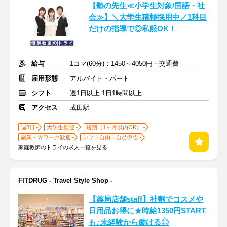
【塾の先生≪小学生対象/国語・社
会≫】＼大学生積極採用中／1科目
だけの指導で◎私服OK！
給与
1コマ(60分)：1450～4050円＋交通費
雇用形態
アルバイト・パート
シフト
週1日以上 1日1時間以上
アクセス
成田駅
週3日
大学生歓迎
短期（1ヶ月以内OK）
副業・Ｗワーク歓迎
シフト自由・自己申告
家庭教師のトライの求人一覧を見る
FITDRUG - Travel Style Shop -
【薬局店舗staff】社割でコスメや
日用品お得に★時給1350円START
も♪未経験から働ける◎