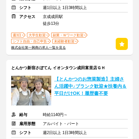
シフト
週1日以上 1日3時間以上
アクセス
京成成田駅
徒歩13分
週3日
大学生歓迎
副業・Ｗワーク歓迎
シフト自由・自己申告
未経験者歓迎
株式会社第一興商の求人一覧を見る
とんかつ新宿さぼてん イオンタウン成田富里店ＧＨ
【とんかつのお惣菜製造】主婦さ
ん活躍中♪ブランク歓迎★扶養内＆
平日だけOK！履歴書不要
給与
時給1140円～
雇用形態
アルバイト・パート
シフト
週2日以上 1日3時間以上