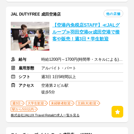
他の店舗
JAL DUTYFREE 成田空港店
【空港内免税店STAFF】≪JALグ
ループ≫羽田空港or成田空港で接
客や販売！週3日＊学生歓迎
給与
時給1200円～1700円(時間帯・スキルによる)+交通費全額支給
雇用形態
アルバイト・パート
シフト
週3日 1日5時間以上
アクセス
空港第２ビル駅
徒歩5分
週3日
大学生歓迎
未経験者歓迎
主婦(夫)歓迎
駅から5分以内
株式会社JALUX Travel Retailの求人一覧を見る