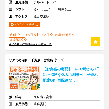
雇用形態
アルバイト・パート
シフト
週2日以上 1日6.5時間以上
アクセス
成田空港駅
オンライン面接可
週3日
ネイル可
ピアス可
未経験者歓迎
交通費支給
株式会社旅行綜研の求人一覧を見る
ワタミの宅食 千葉成田営業所【1182】
【お弁当の宅配】13～17時から1日
2h～◎急な休みも相談可！子連れ
配達OK♪再配達なし
給与
完全出来高制
雇用形態
業務委託