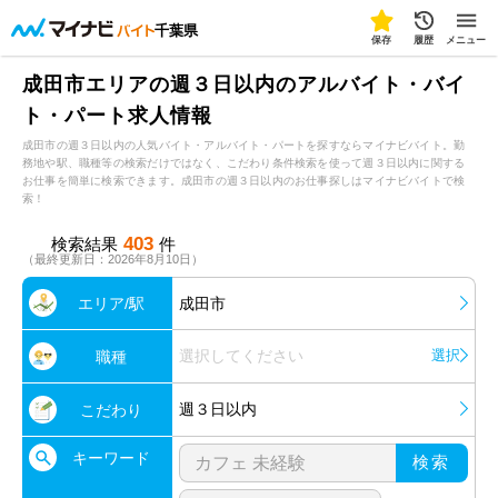
千葉県
保存
履歴
メニュー
成田市エリアの週３日以内のアルバイト・バイ
ト・パート求人情報
成田市の週３日以内の人気バイト・アルバイト・パートを探すならマイナビバイト。勤
務地や駅、職種等の検索だけではなく、こだわり条件検索を使って週３日以内に関する
お仕事を簡単に検索できます。成田市の週３日以内のお仕事探しはマイナビバイトで検
索！
403
検索結果
件
（最終更新日：2026年8月10日）
エリア/駅
成田市
選択してください
選択
職種
週３日以内
こだわり
キーワード
検索