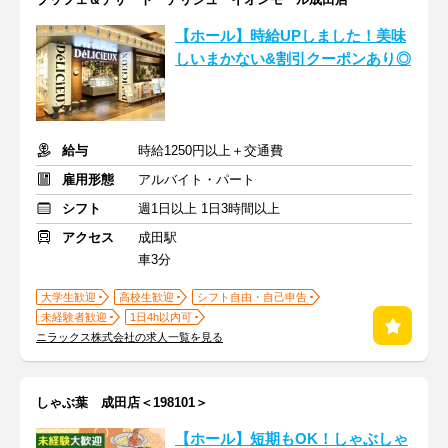
【ホール】時給UPしました！美味
しいまかない&割引クーポンあり◎
給与
時給1250円以上＋交通費
雇用形態
アルバイト・パート
シフト
週1日以上 1日3時間以上
アクセス
成田駅
車3分
大学生歓迎
高校生歓迎
シフト自由・自己申告
未経験者歓迎
1日4h以内可
ニラックス株式会社の求人一覧を見る
しゃぶ葉 成田店＜198101＞
【ホール】短期もOK！しゃぶしゃ