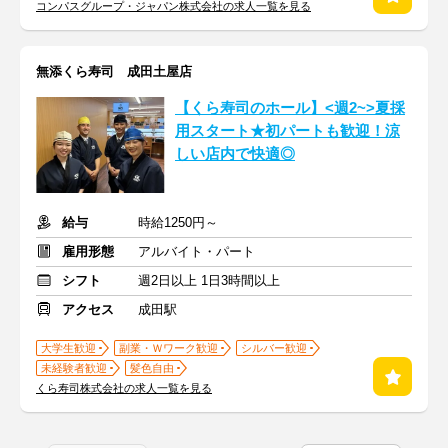
コンパスグループ・ジャパン株式会社の求人一覧を見る
無添くら寿司 成田土屋店
【くら寿司のホール】<週2~>夏採
用スタート★初パートも歓迎！涼
しい店内で快適◎
給与
時給1250円～
雇用形態
アルバイト・パート
シフト
週2日以上 1日3時間以上
アクセス
成田駅
大学生歓迎
副業・Ｗワーク歓迎
シルバー歓迎
未経験者歓迎
髪色自由
くら寿司株式会社の求人一覧を見る