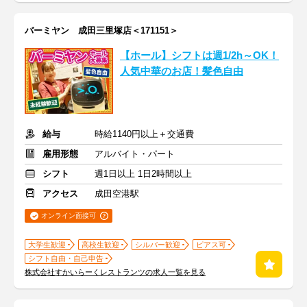
バーミヤン 成田三里塚店＜171151＞
【ホール】シフトは週1/2h～OK！
人気中華のお店！髪色自由
給与
時給1140円以上＋交通費
雇用形態
アルバイト・パート
シフト
週1日以上 1日2時間以上
アクセス
成田空港駅
オンライン面接可
大学生歓迎
高校生歓迎
シルバー歓迎
ピアス可
シフト自由・自己申告
株式会社すかいらーくレストランツの求人一覧を見る