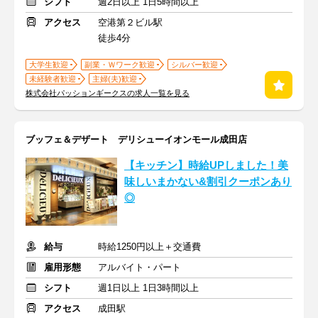
シフト
週2日以上 1日5時間以上
アクセス
空港第２ビル駅
徒歩4分
大学生歓迎
副業・Ｗワーク歓迎
シルバー歓迎
未経験者歓迎
主婦(夫)歓迎
株式会社パッションギークスの求人一覧を見る
ブッフェ＆デザート デリシューイオンモール成田店
【キッチン】時給UPしました！美
味しいまかない&割引クーポンあり
◎
給与
時給1250円以上＋交通費
雇用形態
アルバイト・パート
シフト
週1日以上 1日3時間以上
アクセス
成田駅