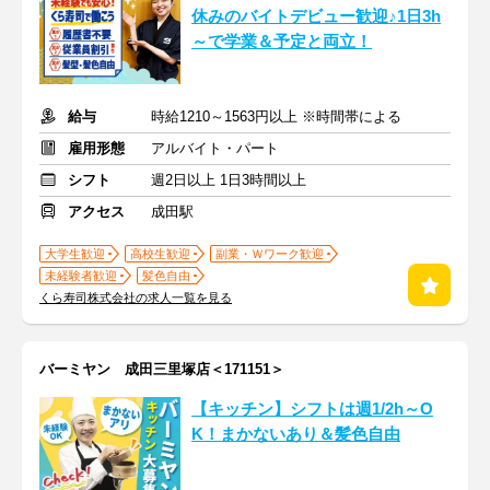
休みのバイトデビュー歓迎♪1日3h
～で学業＆予定と両立！
給与
時給1210～1563円以上 ※時間帯による
雇用形態
アルバイト・パート
シフト
週2日以上 1日3時間以上
アクセス
成田駅
大学生歓迎
高校生歓迎
副業・Ｗワーク歓迎
未経験者歓迎
髪色自由
くら寿司株式会社の求人一覧を見る
バーミヤン 成田三里塚店＜171151＞
【キッチン】シフトは週1/2h～O
K！まかないあり＆髪色自由