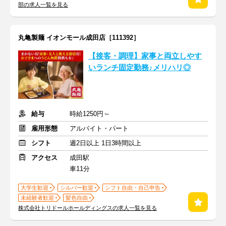
部の求人一覧を見る
丸亀製麺 イオンモール成田店［111392］
【接客・調理】家事と両立しやす
いランチ固定勤務♪メリハリ◎
給与
時給1250円～
雇用形態
アルバイト・パート
シフト
週2日以上 1日3時間以上
アクセス
成田駅
車11分
大学生歓迎
シルバー歓迎
シフト自由・自己申告
未経験者歓迎
髪色自由
株式会社トリドールホールディングスの求人一覧を見る