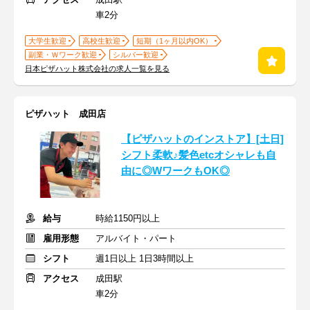
車2分
大学生歓迎
高校生歓迎
短期（1ヶ月以内OK）
副業・Ｗワーク歓迎
シルバー歓迎
日本ピザハット株式会社の求人一覧を見る
ピザハット 成田店
【ピザハットのインストア】[土日]
シフト柔軟♪髪色etcオシャレも自
由に◎WワークもOK◎
給与
時給1150円以上
雇用形態
アルバイト・パート
シフト
週1日以上 1日3時間以上
アクセス
成田駅
車2分