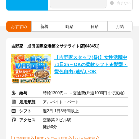
含まない
おすすめ
新着
時給
日給
月給
吉野家 成田国際空港第２サテライト店[048451]
【吉野家スタッフ(昼)】女性活躍中
♪1日3h～OKの柔軟シフト★髪型・
髪色自由♪速払いOK
給与
時給1300円～ ＋交通費(片道1000円まで支給)
雇用形態
アルバイト・パート
シフト
週2日 1日3時間以上
アクセス
空港第２ビル駅
徒歩0分
大学生歓迎
副業・Ｗワーク歓迎
シルバー歓迎