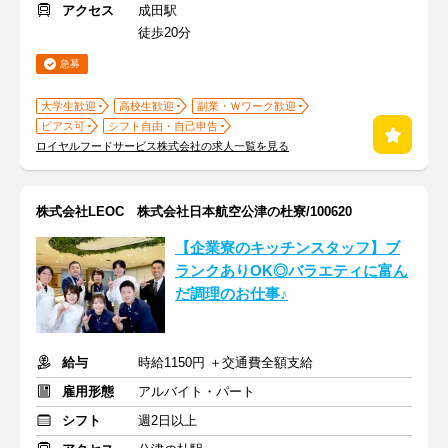
アクセス
成田駅
徒歩20分
急募
大学生歓迎
高校生歓迎
副業・Ｗワーク歓迎
ピアス可
シフト自由・自己申告
ロイヤルフードサービス株式会社の求人一覧を見る
株式会社LEOC 株式会社日本航空公津の杜寮/100620
【企業寮のキッチンスタッフ】ブ
ランクありOK◎バラエティに富ん
だ調理のお仕事♪
給与
時給1150円 ＋交通費全額支給
雇用形態
アルバイト・パート
シフト
週2日以上