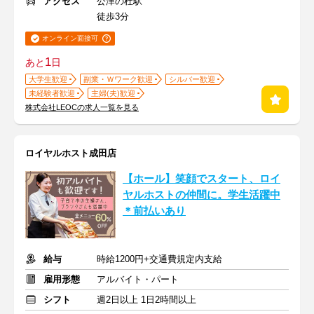
アクセス
公津の杜駅
徒歩3分
オンライン面接可
1
あと
日
大学生歓迎
副業・Ｗワーク歓迎
シルバー歓迎
未経験者歓迎
主婦(夫)歓迎
株式会社LEOCの求人一覧を見る
ロイヤルホスト成田店
【ホール】笑顔でスタート、ロイ
ヤルホストの仲間に。学生活躍中
＊前払いあり
給与
時給1200円+交通費規定内支給
雇用形態
アルバイト・パート
シフト
週2日以上 1日2時間以上