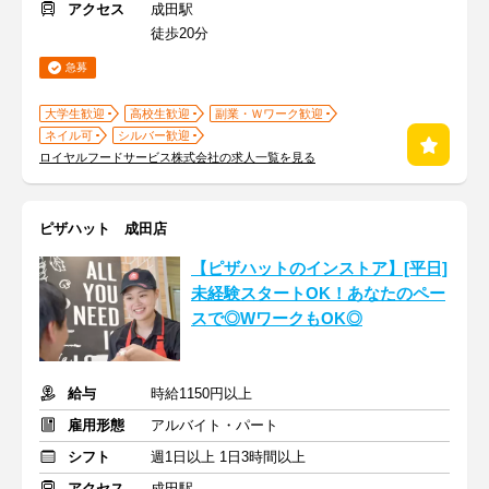
アクセス
成田駅
徒歩20分
急募
大学生歓迎
高校生歓迎
副業・Ｗワーク歓迎
ネイル可
シルバー歓迎
ロイヤルフードサービス株式会社の求人一覧を見る
ピザハット 成田店
【ピザハットのインストア】[平日]
未経験スタートOK！あなたのペー
スで◎WワークもOK◎
給与
時給1150円以上
雇用形態
アルバイト・パート
シフト
週1日以上 1日3時間以上
アクセス
成田駅