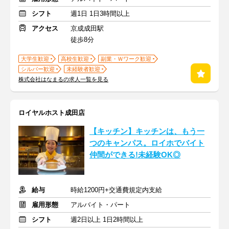
シフト
週1日 1日3時間以上
アクセス
京成成田駅
徒歩8分
大学生歓迎
高校生歓迎
副業・Ｗワーク歓迎
シルバー歓迎
未経験者歓迎
株式会社はなまるの求人一覧を見る
ロイヤルホスト成田店
【キッチン】キッチンは、もう一
つのキャンパス。ロイホでバイト
仲間ができる!未経験OK◎
給与
時給1200円+交通費規定内支給
雇用形態
アルバイト・パート
シフト
週2日以上 1日2時間以上