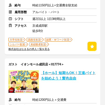
給与
時給1150円以上+交通費全額支給
雇用形態
アルバイト・パート
シフト
週2日以上 1日3時間以上
アクセス
京成成田駅
徒歩8分
大学生歓迎
高校生歓迎
副業・Ｗワーク歓迎
シルバー歓迎
未経験者歓迎
株式会社はなまるの求人一覧を見る
ガスト イオンモール成田店＜017774＞
【ホール】短期もOK！王道バイト
を始めよう！髪色自由
給与
時給1200円以上＋交通費