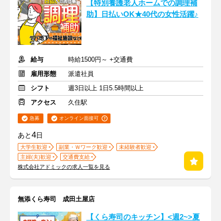
【特別養護老人ホームでの調理補
助】日払いOK★40代の女性活躍♪
給与
時給1500円～ +交通費
雇用形態
派遣社員
シフト
週3日以上 1日5.5時間以上
アクセス
久住駅
急募
オンライン面接可
4
あと
日
大学生歓迎
副業・Ｗワーク歓迎
未経験者歓迎
主婦(夫)歓迎
交通費支給
株式会社アドミックの求人一覧を見る
無添くら寿司 成田土屋店
【くら寿司のキッチン】<週2~>夏