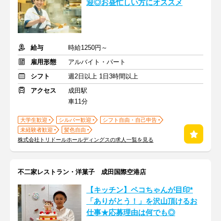
迎◎お昼忙しい方にオススメ
給与
時給1250円～
雇用形態
アルバイト・パート
シフト
週2日以上 1日3時間以上
アクセス
成田駅
車11分
大学生歓迎
シルバー歓迎
シフト自由・自己申告
未経験者歓迎
髪色自由
株式会社トリドールホールディングスの求人一覧を見る
不二家レストラン・洋菓子 成田国際空港店
【キッチン】ペコちゃんが目印*
「ありがとう！」を沢山頂けるお
仕事★応募理由は何でも◎