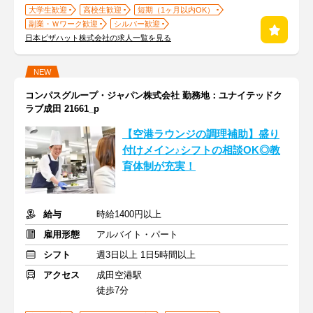
大学生歓迎
高校生歓迎
短期（1ヶ月以内OK）
副業・Ｗワーク歓迎
シルバー歓迎
日本ピザハット株式会社の求人一覧を見る
NEW
コンパスグループ・ジャパン株式会社 勤務地：ユナイテッドク
ラブ成田 21661_p
【空港ラウンジの調理補助】盛り
付けメイン♪シフトの相談OK◎教
育体制が充実！
給与
時給1400円以上
雇用形態
アルバイト・パート
シフト
週3日以上 1日5時間以上
アクセス
成田空港駅
徒歩7分