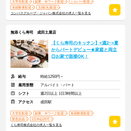
大学生歓迎
副業・Ｗワーク歓迎
シルバー歓迎
未経験者歓迎
主婦(夫)歓迎
コンパスグループ・ジャパン株式会社の求人一覧を見る
無添くら寿司 成田土屋店
【くら寿司のキッチン】<週2~>夏
からパートデビュー★家庭と両立
◎お家で面接OK！
給与
時給1250円～
雇用形態
アルバイト・パート
シフト
週2日以上 1日3時間以上
アクセス
成田駅
大学生歓迎
副業・Ｗワーク歓迎
未経験者歓迎
髪色自由
1日4h以内可
くら寿司株式会社の求人一覧を見る