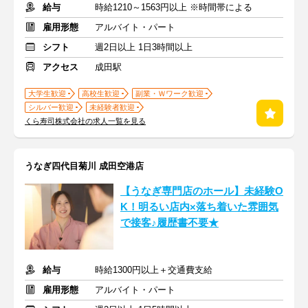
給与
時給1210～1563円以上 ※時間帯による
雇用形態
アルバイト・パート
シフト
週2日以上 1日3時間以上
アクセス
成田駅
大学生歓迎
高校生歓迎
副業・Ｗワーク歓迎
シルバー歓迎
未経験者歓迎
くら寿司株式会社の求人一覧を見る
うなぎ四代目菊川 成田空港店
【うなぎ専門店のホール】未経験O
K！明るい店内×落ち着いた雰囲気
で接客♪履歴書不要★
給与
時給1300円以上＋交通費支給
雇用形態
アルバイト・パート