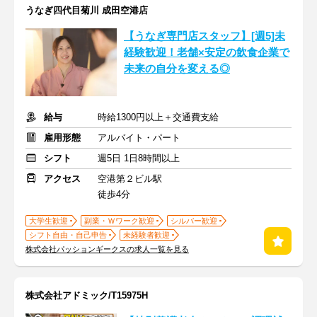
うなぎ四代目菊川 成田空港店
【うなぎ専門店スタッフ】[週5]未
経験歓迎！老舗×安定の飲食企業で
未来の自分を変える◎
給与
時給1300円以上＋交通費支給
雇用形態
アルバイト・パート
シフト
週5日 1日8時間以上
アクセス
空港第２ビル駅
徒歩4分
大学生歓迎
副業・Ｗワーク歓迎
シルバー歓迎
シフト自由・自己申告
未経験者歓迎
株式会社パッションギークスの求人一覧を見る
株式会社アドミック/T15975H