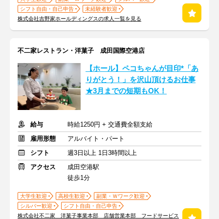
シフト自由・自己申告
未経験者歓迎
株式会社吉野家ホールディングスの求人一覧を見る
不二家レストラン・洋菓子 成田国際空港店
【ホール】ペコちゃんが目印*「あ
りがとう！」を沢山頂けるお仕事
★3月までの短期もOK！
給与
時給1250円 + 交通費全額支給
雇用形態
アルバイト・パート
シフト
週3日以上 1日3時間以上
アクセス
成田空港駅
徒歩1分
大学生歓迎
高校生歓迎
副業・Ｗワーク歓迎
シルバー歓迎
シフト自由・自己申告
株式会社不二家 洋菓子事業本部 店舗営業本部 フードサービス