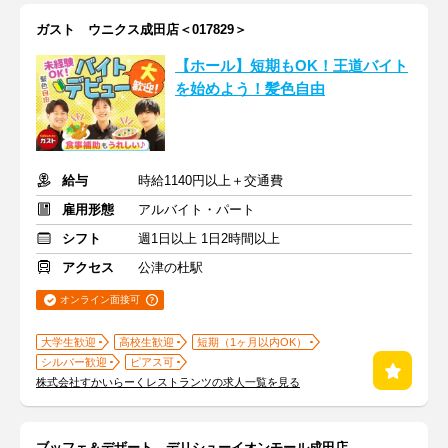
ガスト ウニクス成田店＜017829＞
【ホール】短期もOK！王道バイト
を始めよう！髪色自由
給与
時給1140円以上＋交通費
雇用形態
アルバイト・パート
シフト
週1日以上 1日2時間以上
アクセス
公津の杜駅
オンライン面接可
大学生歓迎
高校生歓迎
短期（1ヶ月以内OK）
シルバー歓迎
ピアス可
株式会社すかいらーくレストランツの求人一覧を見る
ブッフェ＆デザート デリシューイオンモール成田店