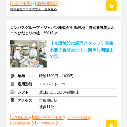
シルバー歓迎
未経験者歓迎
株式会社ココスの求人一覧を見る
コンパスグループ・ジャパン株式会社 勤務地：特別養護老人ホ
ームひだまりの杜 39612_p
【介護施設の調理スタッフ】資格
不要！食材カット～簡単な調理ま
で◎
給与
時給1300円～1400円
雇用形態
アルバイト・パート
シフト
週1日以上 1日3時間以上
アクセス
京成成田駅
徒歩11分
大学生歓迎
副業・Ｗワーク歓迎
シルバー歓迎
未経験者歓迎
1日4h以内可