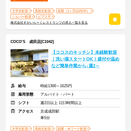
大学生歓迎
高校生歓迎
短期（1ヶ月以内OK）
シルバー歓迎
ピアス可
株式会社すかいらーくレストランツの求人一覧を見る
COCO’S 成田店[C1042]
【ココスのキッチン】未経験歓迎
｜洗い場スタートOK！盛付や温め
など簡単作業から♪週2～
給与
時給1300～1625円
雇用形態
アルバイト・パート
シフト
週2日以上 1日3時間以上
アクセス
京成成田駅
車5分
大学生歓迎
高校生歓迎
副業・Ｗワーク歓迎