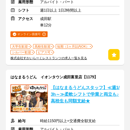
雇用形態
アルバイト・パート
シフト
週1日以上 1日2時間以上
アクセス
成田駅
車12分
オンライン面接可
大学生歓迎
高校生歓迎
短期（1ヶ月以内OK）
シルバー歓迎
ピアス可
株式会社すかいらーくレストランツの求人一覧を見る
はなまるうどん イオンタウン成田富里店【1179】
【はなまるうどんスタッフ】≪週1/
3h～≫柔軟シフトで学業と両立も♪
高校生も同額支給★
給与
時給1150円以上+交通費全額支給
雇用形態
アルバイト・パート