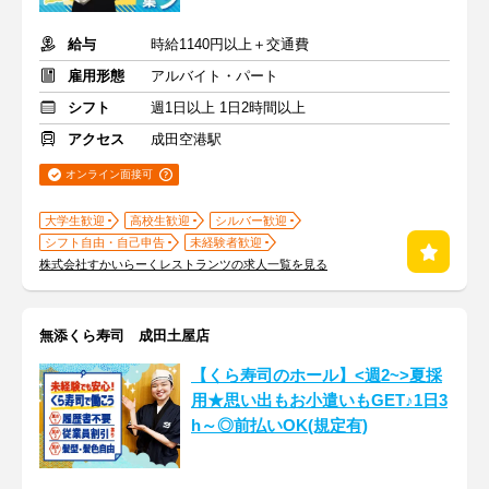
給与
時給1140円以上＋交通費
雇用形態
アルバイト・パート
シフト
週1日以上 1日2時間以上
アクセス
成田空港駅
オンライン面接可
大学生歓迎
高校生歓迎
シルバー歓迎
シフト自由・自己申告
未経験者歓迎
株式会社すかいらーくレストランツの求人一覧を見る
無添くら寿司 成田土屋店
【くら寿司のホール】<週2~>夏採
用★思い出もお小遣いもGET♪1日3
h～◎前払いOK(規定有)