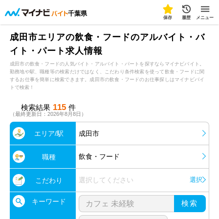
千葉県
保存
履歴
メニュー
成田市エリアの飲食・フードのアルバイト・バ
イト・パート求人情報
成田市の飲食・フードの人気バイト・アルバイト・パートを探すならマイナビバイト。
勤務地や駅、職種等の検索だけではなく、こだわり条件検索を使って飲食・フードに関
するお仕事を簡単に検索できます。成田市の飲食・フードのお仕事探しはマイナビバイ
トで検索！
115
検索結果
件
（最終更新日：2026年8月8日）
エリア/駅
成田市
飲食・フード
職種
選択してください
選択
こだわり
キーワード
検索