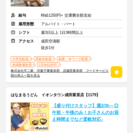
給与
時給1250円+ 交通費全額支給
雇用形態
アルバイト・パート
シフト
週3日以上 1日3時間以上
アクセス
成田空港駅
徒歩1分
大学生歓迎
高校生歓迎
副業・Ｗワーク歓迎
未経験者歓迎
1日4h以内可
株式会社不二家 洋菓子事業本部 店舗営業本部 フードサービス
部の求人一覧を見る
はなまるうどん イオンタウン成田富里店【1179】
【盛り付けスタッフ】週2/3h～◎
午前・午後のみ！お子さんのお迎
え時間までなど柔軟対応♪