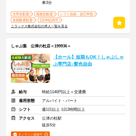
車3分
大学生歓迎
高校生歓迎
シフト自由・自己申告
未経験者歓迎
1日4h以内可
ニラックス株式会社の求人一覧を見る
しゃぶ葉 公津の杜店＜199936＞
【ホール】短期もOK！しゃぶしゃ
ぶ専門店♪髪色自由
給与
時給1140円以上＋交通費
雇用形態
アルバイト・パート
シフト
週1日以上 1日2時間以上
アクセス
公津の杜駅
徒歩5分
オンライン面接可