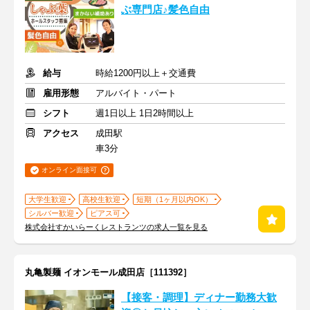
ぶ専門店♪髪色自由
給与
時給1200円以上＋交通費
雇用形態
アルバイト・パート
シフト
週1日以上 1日2時間以上
アクセス
成田駅
車3分
オンライン面接可
大学生歓迎
高校生歓迎
短期（1ヶ月以内OK）
シルバー歓迎
ピアス可
株式会社すかいらーくレストランツの求人一覧を見る
丸亀製麺 イオンモール成田店［111392］
【接客・調理】ディナー勤務大歓