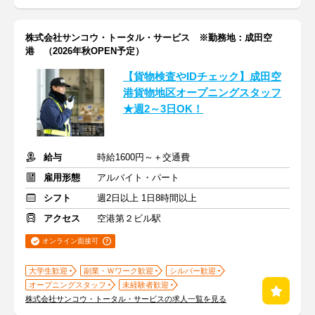
株式会社サンコウ・トータル・サービス ※勤務地：成田空
港 （2026年秋OPEN予定）
【貨物検査やIDチェック】成田空
港貨物地区オープニングスタッフ
★週2～3日OK！
給与
時給1600円～＋交通費
雇用形態
アルバイト・パート
シフト
週2日以上 1日8時間以上
アクセス
空港第２ビル駅
オンライン面接可
大学生歓迎
副業・Ｗワーク歓迎
シルバー歓迎
オープニングスタッフ
未経験者歓迎
株式会社サンコウ・トータル・サービスの求人一覧を見る