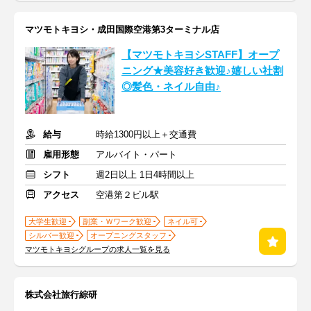
マツモトキヨシ・成田国際空港第3ターミナル店
【マツモトキヨシSTAFF】オープ
ニング★美容好き歓迎♪嬉しい社割
◎髪色・ネイル自由♪
給与
時給1300円以上＋交通費
雇用形態
アルバイト・パート
シフト
週2日以上 1日4時間以上
アクセス
空港第２ビル駅
大学生歓迎
副業・Ｗワーク歓迎
ネイル可
シルバー歓迎
オープニングスタッフ
マツモトキヨシグループの求人一覧を見る
株式会社旅行綜研