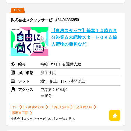
NEW
株式会社スタッフサービス/24-04336850
【事務スタッフ】基本１４時５５
分終業☆未経験スタートＯＫ☆輸
入荷物の梱包など
給与
時給1350円+交通費支給
雇用形態
派遣社員
シフト
週5日以上 1日7.5時間以上
アクセス
空港第２ビル駅
車18分
平日
未経験者歓迎
主婦(夫)歓迎
交通費支給
履歴書不要
株式会社スタッフサービスの求人一覧を見る