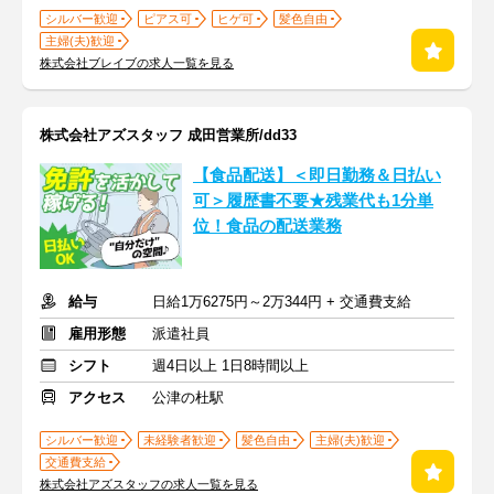
シルバー歓迎
ピアス可
ヒゲ可
髪色自由
主婦(夫)歓迎
株式会社ブレイブの求人一覧を見る
株式会社アズスタッフ 成田営業所/dd33
【食品配送】＜即日勤務＆日払い
可＞履歴書不要★残業代も1分単
位！食品の配送業務
給与
日給1万6275円～2万344円 + 交通費支給
雇用形態
派遣社員
シフト
週4日以上 1日8時間以上
アクセス
公津の杜駅
シルバー歓迎
未経験者歓迎
髪色自由
主婦(夫)歓迎
交通費支給
株式会社アズスタッフの求人一覧を見る