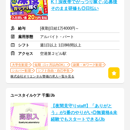
K！深夜帯でがっつり稼ぐ♪応募後
そのまま研修も◎日払い
給与
[夜勤]日給1万4000円～
雇用形態
アルバイト・パート
シフト
週1日以上 1日8時間以上
アクセス
空港第２ビル駅
大学生歓迎
短期（1ヶ月以内OK）
副業・Ｗワーク歓迎
シルバー歓迎
シフト自由・自己申告
株式会社オリエンタル警備の求人一覧を見る
ユースタイルケア 千葉/Jb
【夜間見守りstaff】「ありがと
う」が1番のやりがい◎無資格&未
経験でもスタートできる/Jb