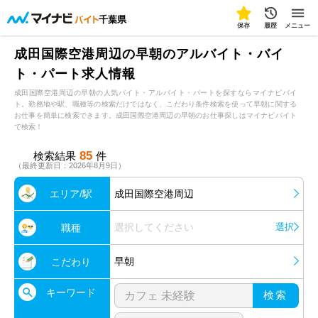
千葉県
保存
履歴
メニュー
成田国際空港周辺の早朝のアルバイト・バイ
ト・パート求人情報
成田国際空港周辺の早朝の人気バイト・アルバイト・パートを探すならマイナビバイ
ト。勤務地や駅、職種等の検索だけではなく、こだわり条件検索を使って早朝に関する
お仕事を簡単に検索できます。成田国際空港周辺の早朝のお仕事探しはマイナビバイト
で検索！
85
検索結果
件
（最終更新日：2026年8月9日）
エリア/駅
成田国際空港周辺
選択してください
選択
職種
早朝
こだわり
キーワード
検索