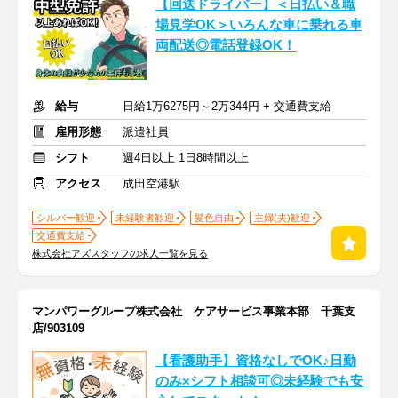
【回送ドライバー】＜日払い＆職
場見学OK＞いろんな車に乗れる車
両配送◎電話登録OK！
給与
日給1万6275円～2万344円 + 交通費支給
雇用形態
派遣社員
シフト
週4日以上 1日8時間以上
アクセス
成田空港駅
シルバー歓迎
未経験者歓迎
髪色自由
主婦(夫)歓迎
交通費支給
株式会社アズスタッフの求人一覧を見る
マンパワーグループ株式会社 ケアサービス事業本部 千葉支
店/903109
【看護助手】資格なしでOK♪日勤
のみ×シフト相談可◎未経験でも安