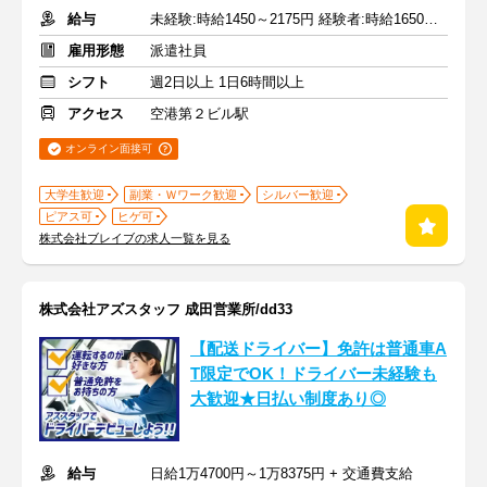
給与
未経験:時給1450～2175円 経験者:時給1650～2475円+交通費全額
雇用形態
派遣社員
シフト
週2日以上 1日6時間以上
アクセス
空港第２ビル駅
オンライン面接可
大学生歓迎
副業・Ｗワーク歓迎
シルバー歓迎
ピアス可
ヒゲ可
株式会社ブレイブの求人一覧を見る
株式会社アズスタッフ 成田営業所/dd33
【配送ドライバー】免許は普通車A
T限定でOK！ドライバー未経験も
大歓迎★日払い制度あり◎
給与
日給1万4700円～1万8375円 + 交通費支給