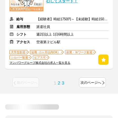
心してスタート！
給与
【経験者】時給1750円～【未経験】時給1500円～ ※交通費全額
雇用形態
派遣社員
シフト
週2日以上 1日6時間以上
アクセス
空港第２ビル駅
大学生歓迎
短期（1ヶ月以内OK）
副業・Ｗワーク歓迎
シルバー歓迎
ピアス可
マンパワーグループ株式会社の求人一覧を見る
1
2
3
前のページへ
次のページへ