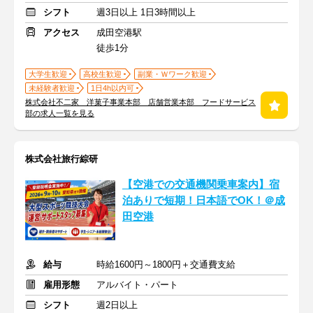
シフト
週3日以上 1日3時間以上
アクセス
成田空港駅
徒歩1分
大学生歓迎
高校生歓迎
副業・Ｗワーク歓迎
未経験者歓迎
1日4h以内可
株式会社不二家 洋菓子事業本部 店舗営業本部 フードサービス
部の求人一覧を見る
株式会社旅行綜研
【空港での交通機関乗車案内】宿
泊ありで短期！日本語でOK！＠成
田空港
給与
時給1600円～1800円＋交通費支給
雇用形態
アルバイト・パート
シフト
週2日以上