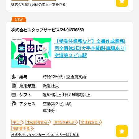
株式会社旅行綜研の求人一覧を見る
NEW
株式会社スタッフサービス/24-04336850
【受発注業務など】文書作成業務|
完全週休2日|大手企業|駐車場あり|
空港第２ビル駅
給与
時給1350円+交通費支給
雇用形態
派遣社員
シフト
週5日以上 1日7.5時間以上
アクセス
空港第２ビル駅
車18分
平日
未経験者歓迎
主婦(夫)歓迎
交通費支給
履歴書不要
株式会社スタッフサービスの求人一覧を見る