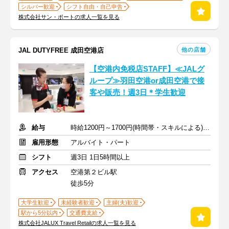
シルバー歓迎
シフト自由・自己申告
株式会社サン・ポートの求人一覧を見る
他の店舗
JAL DUTYFREE 成田空港店
【空港内免税店STAFF】≪JALグ
ループ≫羽田空港or成田空港で接
客や販売！週3日＊学生歓迎
給与
時給1200円～1700円(時間帯・スキルによる)+交通費全額支給
雇用形態
アルバイト・パート
シフト
週3日 1日5時間以上
アクセス
空港第２ビル駅
徒歩5分
大学生歓迎
未経験者歓迎
主婦(夫)歓迎
駅から5分以内
交通費支給
株式会社JALUX Travel Retailの求人一覧を見る