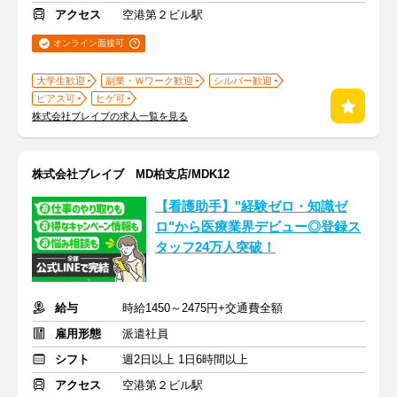
アクセス
空港第２ビル駅
オンライン面接可
大学生歓迎
副業・Ｗワーク歓迎
シルバー歓迎
ピアス可
ヒゲ可
株式会社ブレイブの求人一覧を見る
株式会社ブレイブ MD柏支店/MDK12
【看護助手】"経験ゼロ・知識ゼ
ロ"から医療業界デビュー◎登録ス
タッフ24万人突破！
給与
時給1450～2475円+交通費全額
雇用形態
派遣社員
シフト
週2日以上 1日6時間以上
アクセス
空港第２ビル駅