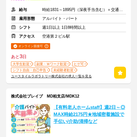
給与
時給1831～1895円（深夜手当含む）＋交通費支給
雇用形態
アルバイト・パート
シフト
週1日以上 1日8時間以上
アクセス
空港第２ビル駅
オンライン面接可
3
あと
日
大学生歓迎
副業・Ｗワーク歓迎
ヒゲ可
シフト自由・自己申告
未経験者歓迎
ユースタイルラボラトリー株式会社の求人一覧を見る
株式会社ブレイブ MD柏支店/MDK12
【有料老人ホームstaff】週2日～◎
MAX時給2175円★地域密着施設で
手伝い/介助/清掃など