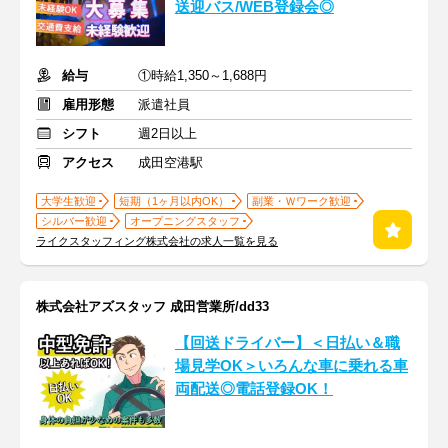
送迎バス/WEB登録会◎
給与
①時給1,350～1,688円
雇用形態
派遣社員
シフト
週2日以上
アクセス
成田空港駅
大学生歓迎
短期（1ヶ月以内OK）
副業・Ｗワーク歓迎
シルバー歓迎
オープニングスタッフ
ライクスタッフィング株式会社の求人一覧を見る
株式会社アズスタッフ 成田営業所/dd33
【回送ドライバー】＜日払い＆職
場見学OK＞いろんな車に乗れる車
両配送◎電話登録OK！