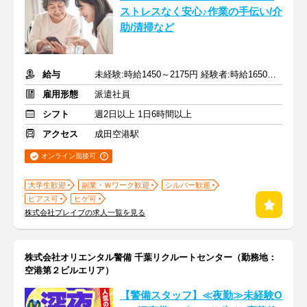
ストレスなく安心♪作業の手伝い/介
助/清掃など
給与
未経験:時給1450～2175円 経験者:時給1650～2475円+交通費全額
雇用形態
派遣社員
シフト
週2日以上 1日6時間以上
アクセス
成田空港駅
オンライン面接可
大学生歓迎
副業・Ｗワーク歓迎
シルバー歓迎
ピアス可
ヒゲ可
株式会社ブレイブの求人一覧を見る
株式会社オリエンタル警備 千葉リクルートセンター（勤務地：
空港第２ビルエリア）
【警備スタッフ】≪夜勤≫未経験O