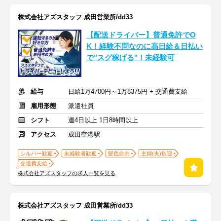
株式会社アズスタッフ 成田営業所/dd33
【配送ドライバー】普通免許でO
K！経験不問なのに高日給＆日払い
で"スグ稼げる"！未経験可
給与
日給1万4700円～1万8375円 + 交通費支給
雇用形態
派遣社員
シフト
週4日以上 1日8時間以上
アクセス
成田空港駅
シルバー歓迎
未経験者歓迎
髪色自由
主婦(夫)歓迎
交通費支給
株式会社アズスタッフの求人一覧を見る
株式会社アズスタッフ 成田営業所/dd33