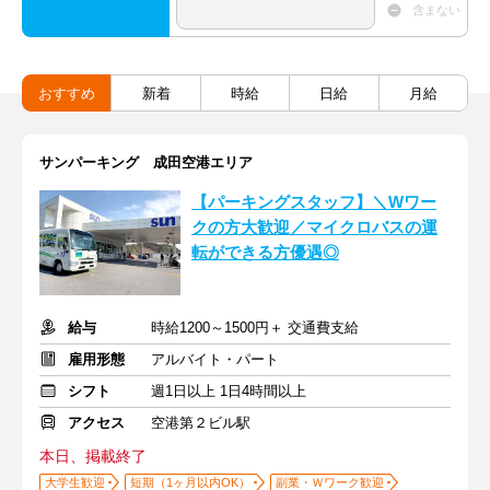
含まない
おすすめ
新着
時給
日給
月給
サンパーキング 成田空港エリア
【パーキングスタッフ】＼Wワー
クの方大歓迎／マイクロバスの運
転ができる方優遇◎
給与
時給1200～1500円＋ 交通費支給
雇用形態
アルバイト・パート
シフト
週1日以上 1日4時間以上
アクセス
空港第２ビル駅
本日、掲載終了
大学生歓迎
短期（1ヶ月以内OK）
副業・Ｗワーク歓迎