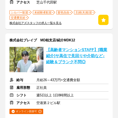
アクセス
芝山千代田駅
シルバー歓迎
未経験者歓迎
髪色自由
主婦(夫)歓迎
交通費支給
株式会社アズスタッフの求人一覧を見る
株式会社ブレイブ MD柏支店/紹介MDK12
【高齢者マンションSTAFF】[職業
紹介]サ高住で見回りや介助など♪
経験＆ブランク不問◎
給与
月給26～43万円+交通費全額
雇用形態
正社員
シフト
週5日以上 1日8時間以上
アクセス
空港第２ビル駅
オンライン面接可