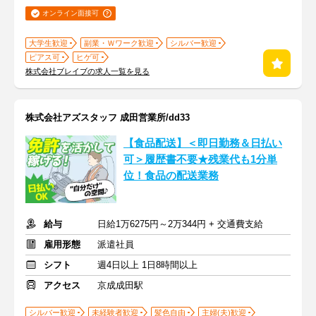
オンライン面接可
大学生歓迎
副業・Ｗワーク歓迎
シルバー歓迎
ピアス可
ヒゲ可
株式会社ブレイブの求人一覧を見る
株式会社アズスタッフ 成田営業所/dd33
【食品配送】＜即日勤務＆日払い
可＞履歴書不要★残業代も1分単
位！食品の配送業務
給与
日給1万6275円～2万344円 + 交通費支給
雇用形態
派遣社員
シフト
週4日以上 1日8時間以上
アクセス
京成成田駅
シルバー歓迎
未経験者歓迎
髪色自由
主婦(夫)歓迎