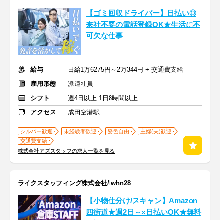
【ゴミ回収ドライバー】日払い◎
来社不要の電話登録OK★生活に不
可欠な仕事
給与
日給1万6275円～2万344円 + 交通費支給
雇用形態
派遣社員
シフト
週4日以上 1日8時間以上
アクセス
成田空港駅
シルバー歓迎
未経験者歓迎
髪色自由
主婦(夫)歓迎
交通費支給
株式会社アズスタッフの求人一覧を見る
ライクスタッフィング株式会社/lwhn28
【小物仕分け/スキャン】Amazon
四街道★週2日～×日払いOK★無料