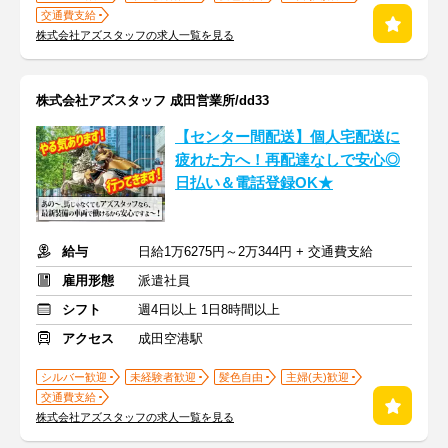
交通費支給
株式会社アズスタッフの求人一覧を見る
株式会社アズスタッフ 成田営業所/dd33
【センター間配送】個人宅配送に
疲れた方へ！再配達なしで安心◎
日払い＆電話登録OK★
給与
日給1万6275円～2万344円 + 交通費支給
雇用形態
派遣社員
シフト
週4日以上 1日8時間以上
アクセス
成田空港駅
シルバー歓迎
未経験者歓迎
髪色自由
主婦(夫)歓迎
交通費支給
株式会社アズスタッフの求人一覧を見る