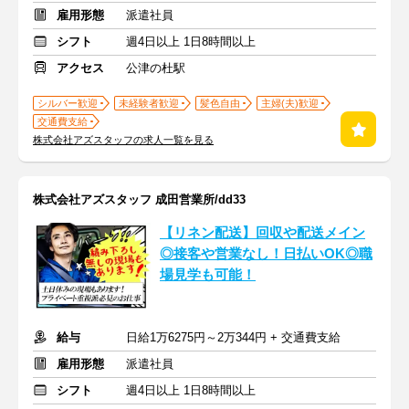
雇用形態
派遣社員
シフト
週4日以上 1日8時間以上
アクセス
公津の杜駅
シルバー歓迎
未経験者歓迎
髪色自由
主婦(夫)歓迎
交通費支給
株式会社アズスタッフの求人一覧を見る
株式会社アズスタッフ 成田営業所/dd33
【リネン配送】回収や配送メイン
◎接客や営業なし！日払いOK◎職
場見学も可能！
給与
日給1万6275円～2万344円 + 交通費支給
雇用形態
派遣社員
シフト
週4日以上 1日8時間以上