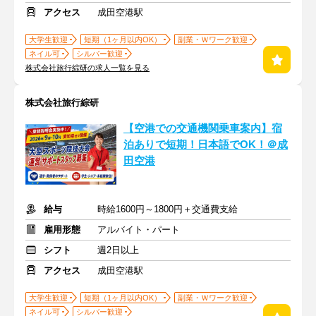
アクセス
成田空港駅
大学生歓迎
短期（1ヶ月以内OK）
副業・Ｗワーク歓迎
ネイル可
シルバー歓迎
株式会社旅行綜研の求人一覧を見る
株式会社旅行綜研
【空港での交通機関乗車案内】宿
泊ありで短期！日本語でOK！＠成
田空港
給与
時給1600円～1800円＋交通費支給
雇用形態
アルバイト・パート
シフト
週2日以上
アクセス
成田空港駅
大学生歓迎
短期（1ヶ月以内OK）
副業・Ｗワーク歓迎
ネイル可
シルバー歓迎