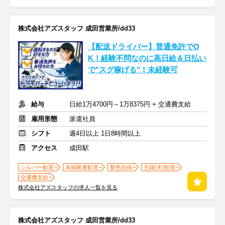
株式会社アズスタッフ 成田営業所/dd33
【配送ドライバー】普通免許でO
K！経験不問なのに高日給＆日払い
で"スグ稼げる"！未経験可
給与
日給1万4700円～1万8375円 + 交通費支給
雇用形態
派遣社員
シフト
週4日以上 1日8時間以上
アクセス
成田駅
シルバー歓迎
未経験者歓迎
髪色自由
主婦(夫)歓迎
交通費支給
株式会社アズスタッフの求人一覧を見る
株式会社アズスタッフ 成田営業所/dd33