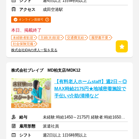
シフト
週4日以上 1日8時間以上
アクセス
成田空港駅
オンライン面接可
本日、掲載終了
未経験者歓迎
主婦(夫)歓迎
交通費支給
履歴書不要
社会保険完備
株式会社iDAの求人一覧を見る
株式会社ブレイブ MD柏支店/MDK12
【有料老人ホームstaff】週2日～◎
MAX時給2175円★地域密着施設で
手伝い/介助/清掃など
給与
未経験:時給1450～2175円 経験者:時給1650～2475円+交通費全額
雇用形態
派遣社員
シフト
週2日以上 1日6時間以上