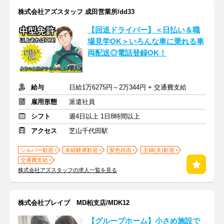
株式会社アズスタッフ 成田営業所/dd33
【回送ドライバー】＜日払い＆職
場見学OK＞いろんな車に乗れる車
両配送◎電話登録OK！
給与
日給1万6275円～2万344円 + 交通費支給
雇用形態
派遣社員
シフト
週4日以上 1日8時間以上
アクセス
芝山千代田駅
シルバー歓迎
未経験者歓迎
髪色自由
主婦(夫)歓迎
交通費支給
株式会社アズスタッフの求人一覧を見る
株式会社ブレイブ MD柏支店/MDK12
【グループホーム】小さめ施設で