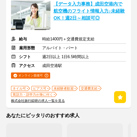
【データ入力事務】成田空港内で
航空機のフライト情報入力♪未経験
OK！週2日～相談可◎
給与
時給1400円＋交通費規定支給
雇用形態
アルバイト・パート
シフト
週2日以上 1日6.5時間以上
アクセス
成田空港駅
オンライン面接可
ネイル可
ピアス可
未経験者歓迎
交通費支給
英語力・語学力が身に付く
株式会社旅行綜研の求人一覧を見る
あなたにピッタリのおすすめ求人