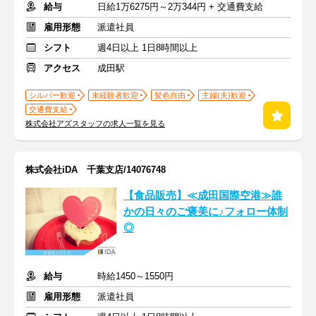
給与
日給1万6275円～2万344円 + 交通費支給
雇用形態
派遣社員
シフト
週4日以上 1日8時間以上
アクセス
成田駅
シルバー歓迎
未経験者歓迎
髪色自由
主婦(夫)歓迎
交通費支給
株式会社アズスタッフの求人一覧を見る
株式会社iDA 千葉支店/14076748
【食品販売】≪成田国際空港≫誰
かの日々のご褒美に♪フォロー体制
◎
給与
時給1450～1550円
雇用形態
派遣社員