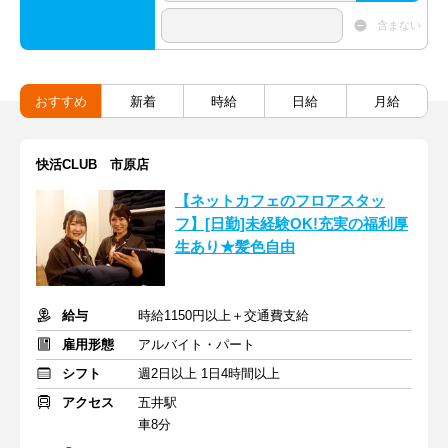
含まない
おすすめ
新着
時給
日給
月給
快活CLUB 市原店
【ネットカフェのフロアスタッ
フ】[日勤]未経験OK!充実の福利厚
生あり★髪色自由
給与
時給1150円以上＋交通費支給
雇用形態
アルバイト・パート
シフト
週2日以上 1日4時間以上
アクセス
五井駅
車8分