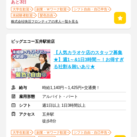
3
あと
日
大学生歓迎
副業・Ｗワーク歓迎
シフト自由・自己申告
未経験者歓迎
髪色自由
株式会社快活フロンティアの求人一覧を見る
ビッグエコー五井駅前店
【人気カラオケ店のスタッフ募集
★】週1～&1日3時間～！お得すぎ
る社割＆賄いあり★
給与
時給1,140円～1,425円+交通費！
雇用形態
アルバイト・パート
シフト
週1日以上 1日3時間以上
アクセス
五井駅
徒歩8分
大学生歓迎
副業・Ｗワーク歓迎
シフト自由・自己申告