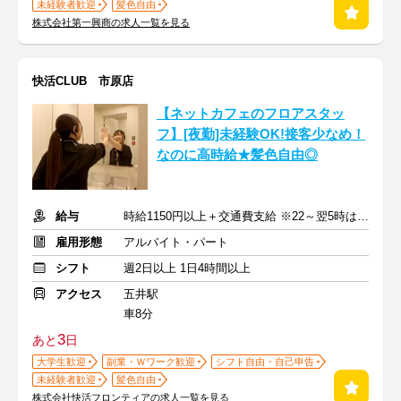
未経験者歓迎
髪色自由
株式会社第一興商の求人一覧を見る
快活CLUB 市原店
【ネットカフェのフロアスタッ
フ】[夜勤]未経験OK!接客少なめ！
なのに高時給★髪色自由◎
給与
時給1150円以上＋交通費支給 ※22～翌5時は時給1438円
雇用形態
アルバイト・パート
シフト
週2日以上 1日4時間以上
アクセス
五井駅
車8分
3
あと
日
大学生歓迎
副業・Ｗワーク歓迎
シフト自由・自己申告
未経験者歓迎
髪色自由
株式会社快活フロンティアの求人一覧を見る