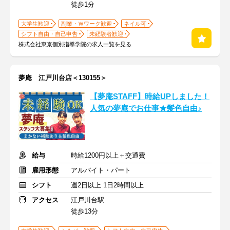
徒歩1分
大学生歓迎
副業・Ｗワーク歓迎
ネイル可
シフト自由・自己申告
未経験者歓迎
株式会社東京個別指導学院の求人一覧を見る
夢庵 江戸川台店＜130155＞
【夢庵STAFF】時給UPしました！
人気の夢庵でお仕事★髪色自由♪
給与
時給1200円以上＋交通費
雇用形態
アルバイト・パート
シフト
週2日以上 1日2時間以上
アクセス
江戸川台駅
徒歩13分