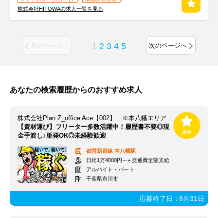
株式会社HITOWAの求人一覧を見る
1
2
3
4
5
前のページへ
次のページへ
あなたの検索履歴からのおすすめ求人
株式会社Plan Z_office Ace【002】 ※本八幡エリア
【資材運び】フリーター多数活躍中！履歴書不要◎現
金手渡し♪単発OK◎未経験歓迎
都営新宿線
本八幡駅
日給1万4000円～+ 交通費全額支給
アルバイト・パート
千葉県市川市
応募終了日：
8月31日