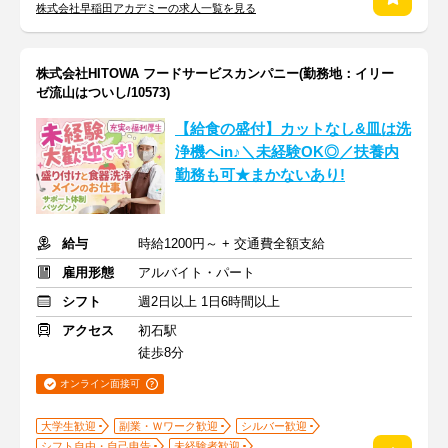
株式会社早稲田アカデミーの求人一覧を見る
株式会社HITOWA フードサービスカンパニー(勤務地：イリー
ゼ流山はついし/10573)
【給食の盛付】カットなし&皿は洗
浄機へin♪＼未経験OK◎／扶養内
勤務も可★まかないあり!
給与
時給1200円～ + 交通費全額支給
雇用形態
アルバイト・パート
シフト
週2日以上 1日6時間以上
アクセス
初石駅
徒歩8分
オンライン面接可
大学生歓迎
副業・Ｗワーク歓迎
シルバー歓迎
シフト自由・自己申告
未経験者歓迎