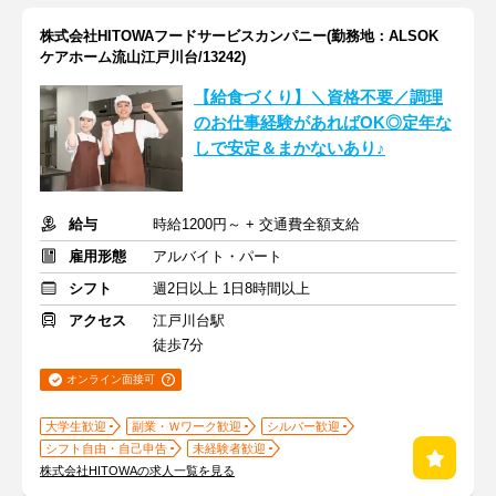
株式会社HITOWAフードサービスカンパニー(勤務地：ALSOK
ケアホーム流山江戸川台/13242)
【給食づくり】＼資格不要／調理
のお仕事経験があればOK◎定年な
しで安定＆まかないあり♪
給与
時給1200円～ + 交通費全額支給
雇用形態
アルバイト・パート
シフト
週2日以上 1日8時間以上
アクセス
江戸川台駅
徒歩7分
オンライン面接可
大学生歓迎
副業・Ｗワーク歓迎
シルバー歓迎
シフト自由・自己申告
未経験者歓迎
株式会社HITOWAの求人一覧を見る