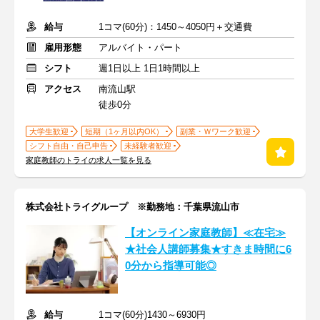
給与
1コマ(60分)：1450～4050円＋交通費
雇用形態
アルバイト・パート
シフト
週1日以上 1日1時間以上
アクセス
南流山駅
徒歩0分
大学生歓迎
短期（1ヶ月以内OK）
副業・Ｗワーク歓迎
シフト自由・自己申告
未経験者歓迎
家庭教師のトライの求人一覧を見る
株式会社トライグループ ※勤務地：千葉県流山市
【オンライン家庭教師】≪在宅≫
★社会人講師募集★すきま時間に6
0分から指導可能◎
給与
1コマ(60分)1430～6930円