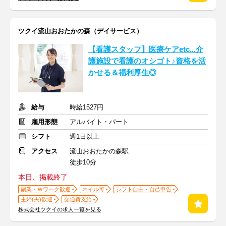
ツクイ流山おおたかの森（デイサービス）
【看護スタッフ】医療ケアetc...介
護施設で看護のオシゴト♪資格を活
かせる＆福利厚生◎
給与
時給1527円
雇用形態
アルバイト・パート
シフト
週1日以上
アクセス
流山おおたかの森駅
徒歩10分
本日、掲載終了
副業・Ｗワーク歓迎
ネイル可
シフト自由・自己申告
主婦(夫)歓迎
交通費支給
株式会社ツクイの求人一覧を見る