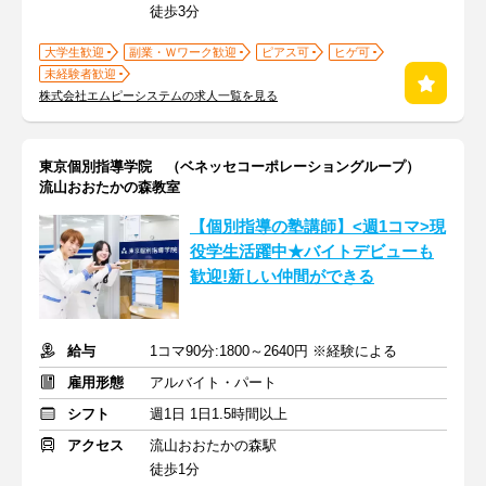
徒歩3分
大学生歓迎
副業・Ｗワーク歓迎
ピアス可
ヒゲ可
未経験者歓迎
株式会社エムピーシステムの求人一覧を見る
東京個別指導学院 （ベネッセコーポレーショングループ）
流山おおたかの森教室
【個別指導の塾講師】<週1コマ>現
役学生活躍中★バイトデビューも
歓迎!新しい仲間ができる
給与
1コマ90分:1800～2640円 ※経験による
雇用形態
アルバイト・パート
シフト
週1日 1日1.5時間以上
アクセス
流山おおたかの森駅
徒歩1分