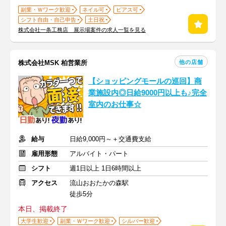
副業・Ｗワーク歓迎
ネイル可
ピアス可
シフト自由・自己申告
土日祝
株式会社一条工務店 展示場案件の求人一覧を見る
他の店舗
株式会社MSK 柏営業所
【ショッピングモールの巡回】商
業施設内◎日給9000円以上も♪完全
室内のお仕事☆
給与
日給9,000円～＋交通費支給
雇用形態
アルバイト・パート
シフト
週1日以上 1日6時間以上
アクセス
流山おおたかの森駅
徒歩5分
本日、掲載終了
大学生歓迎
副業・Ｗワーク歓迎
シルバー歓迎