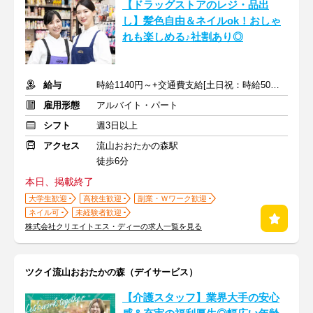
【ドラッグストアのレジ・品出
し】髪色自由＆ネイルok！おしゃ
れも楽しめる♪社割あり◎
給与
時給1140円～+交通費支給[土日祝：時給50円UP]
雇用形態
アルバイト・パート
シフト
週3日以上
アクセス
流山おおたかの森駅
徒歩6分
本日、掲載終了
大学生歓迎
高校生歓迎
副業・Ｗワーク歓迎
ネイル可
未経験者歓迎
株式会社クリエイトエス・ディーの求人一覧を見る
ツクイ流山おおたかの森（デイサービス）
【介護スタッフ】業界大手の安心