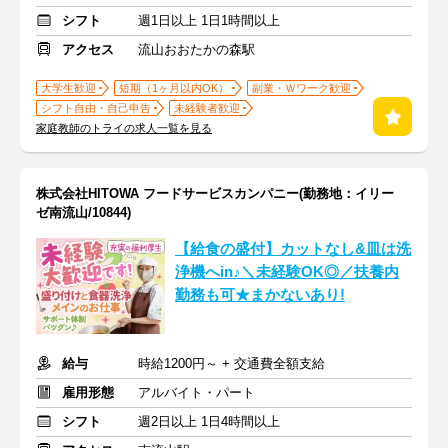
シフト
週1日以上 1日1時間以上
アクセス
流山おおたかの森駅
大学生歓迎
短期（1ヶ月以内OK）
副業・Ｗワーク歓迎
シフト自由・自己申告
未経験者歓迎
家庭教師のトライの求人一覧を見る
株式会社HITOWA フードサービスカンパニー(勤務地：イリー
ゼ南流山/10844)
【給食の盛付】カットなし&皿は洗
浄機へin♪＼未経験OK◎／扶養内
勤務も可★まかないあり!
給与
時給1200円～ + 交通費全額支給
雇用形態
アルバイト・パート
シフト
週2日以上 1日4時間以上