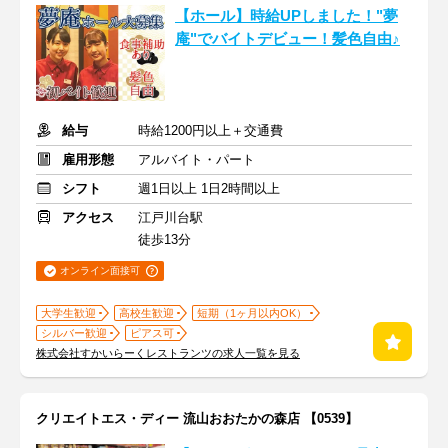
【ホール】時給UPしました！"夢
庵"でバイトデビュー！髪色自由♪
給与
時給1200円以上＋交通費
雇用形態
アルバイト・パート
シフト
週1日以上 1日2時間以上
アクセス
江戸川台駅
徒歩13分
オンライン面接可
大学生歓迎
高校生歓迎
短期（1ヶ月以内OK）
シルバー歓迎
ピアス可
株式会社すかいらーくレストランツの求人一覧を見る
クリエイトエス・ディー 流山おおたかの森店 【0539】