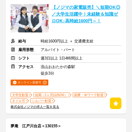
【ノジマの家電販売】＼短期OK◎
／大学生活躍中！未経験＆知識ゼ
ロOK♪高時給1600円～！
給与
時給1600円以上 ＋ 交通費支給
雇用形態
アルバイト・パート
シフト
週3日以上 1日4時間以上
アクセス
流山おおたかの森駅
徒歩3分
オンライン面接可
大学生歓迎
短期（1ヶ月以内OK）
副業・Ｗワーク歓迎
ネイル可
シルバー歓迎
株式会社ノジマの求人一覧を見る
夢庵 江戸川台店＜130155＞