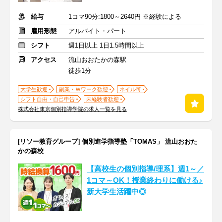
給与
1コマ90分:1800～2640円 ※経験による
雇用形態
アルバイト・パート
シフト
週1日以上 1日1.5時間以上
アクセス
流山おおたかの森駅
徒歩1分
大学生歓迎
副業・Ｗワーク歓迎
ネイル可
シフト自由・自己申告
未経験者歓迎
株式会社東京個別指導学院の求人一覧を見る
[リソー教育グループ] 個別進学指導塾「TOMAS」 流山おおた
かの森校
【高校生の個別指導/理系】週1～／
1コマ～OK！授業終わりに働ける♪
新大学生活躍中◎