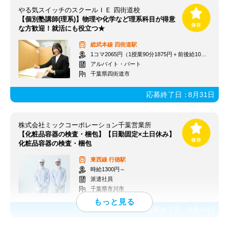
やる気スイッチのスクールＩＥ 四街道校
【個別塾講師(理系)】物理や化学など理系科目が得意
な方歓迎！就活にも役立つ★
総武本線
四街道駅
1コマ2065円（1授業90分1875円＋前後給10分190円）
アルバイト・パート
千葉県四街道市
応募終了日：
8月31日
株式会社ミックコーポレーション千葉営業所
【化粧品容器の検査・梱包】【日勤固定×土日休み】
化粧品容器の検査・梱包
東西線
行徳駅
時給1300円～
派遣社員
千葉県市川市
応募終了日：
8月31日