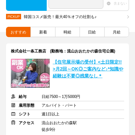
含まない
韓国コスメ販売！最大40％オフの社割も♪
PICKUP
おすすめ
新着
時給
日給
月給
株式会社一条工務店 (勤務地：流山おおたかの森住宅公園)
【住宅展示場の受付】<土日限定!!
>月2回～OK◎ご案内など♪*知識や
経験は不要◎残業なし＊
給与
日給7500～1万5000円
雇用形態
アルバイト・パート
シフト
週1日以上
アクセス
流山おおたかの森駅
徒歩9分