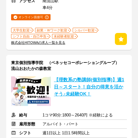
アクセス
南流山駅
車4分
オンライン面接可
大学生歓迎
副業・Ｗワーク歓迎
シルバー歓迎
シフト自由・自己申告
未経験者歓迎
株式会社HITOWAの求人一覧を見る
東京個別指導学院 （ベネッセコーポレーショングループ）
流山おおたかの森教室
【理数系の塾講師(個別指導)】週1
日～スタート！自分の得意を活か
そう♪未経験OK！
給与
1コマ90分:1800～2640円 ※経験による
雇用形態
アルバイト・パート
シフト
週1日以上 1日1.5時間以上