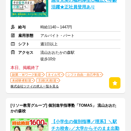
感＆充実の福利厚生◎幅広い年齢
活躍★正社員登用あり
給与
時給1140～1447円
雇用形態
アルバイト・パート
シフト
週1日以上
アクセス
流山おおたかの森駅
徒歩10分
本日、掲載終了
副業・Ｗワーク歓迎
ネイル可
シフト自由・自己申告
未経験者歓迎
主婦(夫)歓迎
株式会社ツクイの求人一覧を見る
[リソー教育グループ] 個別進学指導塾「TOMAS」 流山おおた
かの森校
【小学生の個別指導／理系】＼駅
チカ校舎♪／大学からそのまま出勤