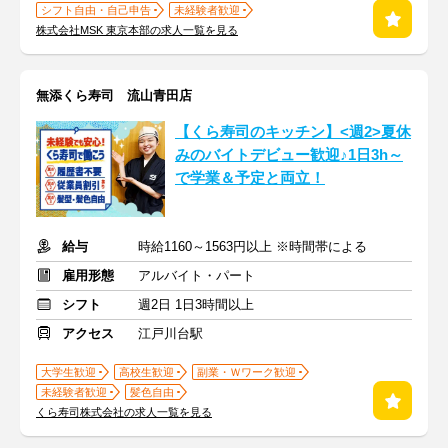
シフト自由・自己申告
未経験者歓迎
株式会社MSK 東京本部の求人一覧を見る
無添くら寿司 流山青田店
【くら寿司のキッチン】<週2>夏休
みのバイトデビュー歓迎♪1日3h～
で学業＆予定と両立！
給与
時給1160～1563円以上 ※時間帯による
雇用形態
アルバイト・パート
シフト
週2日 1日3時間以上
アクセス
江戸川台駅
大学生歓迎
高校生歓迎
副業・Ｗワーク歓迎
未経験者歓迎
髪色自由
くら寿司株式会社の求人一覧を見る