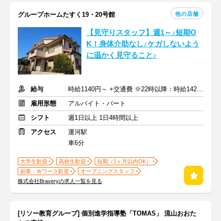
他の店舗
グループホームたすく19・20号館
【見守りスタッフ】週1～♪短期O
K！身体介助なし♪ケガしないよう
に温かく見守ること♪
給与
時給1140円～ +交通費 ※22時以降：時給1425円～
雇用形態
アルバイト・パート
シフト
週1日以上 1日4時間以上
アクセス
運河駅
車6分
大学生歓迎
高校生歓迎
短期（1ヶ月以内OK）
副業・Ｗワーク歓迎
オープニングスタッフ
株式会社Braveryの求人一覧を見る
[リソー教育グループ] 個別進学指導塾「TOMAS」 流山おおた