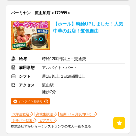
バーミヤン 流山加店＜172959＞
【ホール】時給UPしました！人気
中華のお店！髪色自由
給与
時給1200円以上＋交通費
雇用形態
アルバイト・パート
シフト
週1日以上 1日2時間以上
アクセス
流山駅
徒歩7分
オンライン面接可
大学生歓迎
高校生歓迎
短期（1ヶ月以内OK）
シルバー歓迎
ピアス可
株式会社すかいらーくレストランツの求人一覧を見る