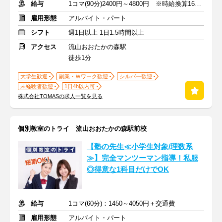
給与
1コマ(90分)2400円～4800円 ※時給換算1600円～3200円
雇用形態
アルバイト・パート
シフト
週1日以上 1日1.5時間以上
アクセス
流山おおたかの森駅
徒歩1分
大学生歓迎
副業・Ｗワーク歓迎
シルバー歓迎
未経験者歓迎
1日4h以内可
株式会社TOMASの求人一覧を見る
個別教室のトライ 流山おおたかの森駅前校
【塾の先生≪小学生対象/理数系
≫】完全マンツーマン指導！私服
◎得意な1科目だけでOK
給与
1コマ(60分)：1450～4050円＋交通費
雇用形態
アルバイト・パート