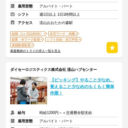
雇用形態
アルバイト・パート
シフト
週1日以上 1日1時間以上
アクセス
流山おおたかの森駅
短期（1ヶ月以内OK）
在宅ワーク・内職
副業・Ｗワーク歓迎
シフト自由・自己申告
未経験者歓迎
家庭教師のトライの求人一覧を見る
ダイセーロジスティクス株式会社 流山ハブセンター
【ピッキング】やること少なめ、
覚えること少なめのもくもく簡単
作業！
給与
時給1200円～＋交通費全額支給
雇用形態
アルバイト・パート