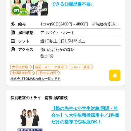
できる◎履歴書不要♪
給与
1コマ(90分)2400円～4800円 ※時給換算1600円～3200円
雇用形態
アルバイト・パート
シフト
週1日以上 1日1.5時間以上
アクセス
流山おおたかの森駅
徒歩1分
大学生歓迎
副業・Ｗワーク歓迎
シルバー歓迎
未経験者歓迎
1日4h以内可
株式会社TOMASの求人一覧を見る
個別教室のトライ 南流山駅前校
【塾の先生≪小学生対象/国語・社
会≫】＼大学生積極採用中／1科目
だけの指導で◎私服OK！