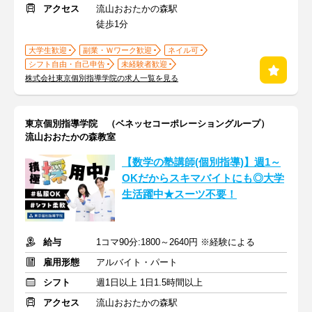
アクセス
流山おおたかの森駅
徒歩1分
大学生歓迎
副業・Ｗワーク歓迎
ネイル可
シフト自由・自己申告
未経験者歓迎
株式会社東京個別指導学院の求人一覧を見る
東京個別指導学院 （ベネッセコーポレーショングループ）
流山おおたかの森教室
【数学の塾講師(個別指導)】週1～
OKだからスキマバイトにも◎大学
生活躍中★スーツ不要！
給与
1コマ90分:1800～2640円 ※経験による
雇用形態
アルバイト・パート
シフト
週1日以上 1日1.5時間以上
アクセス
流山おおたかの森駅