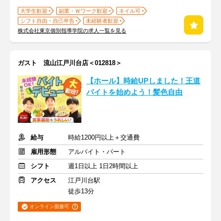
大学生歓迎
副業・Ｗワーク歓迎
ネイル可
シフト自由・自己申告
未経験者歓迎
株式会社東京個別指導学院の求人一覧を見る
ガスト 流山江戸川台店＜012818＞
【ホール】時給UPしました！王道
バイトを始めよう！髪色自由
給与
時給1200円以上＋交通費
雇用形態
アルバイト・パート
シフト
週1日以上 1日2時間以上
アクセス
江戸川台駅
徒歩13分
オンライン面接可