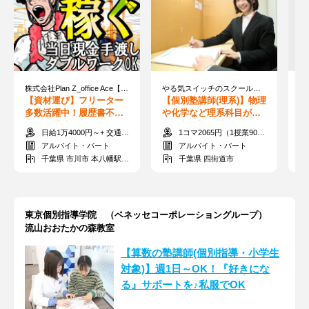
株式会社Plan Z_office Ace【002】 ※本八幡エリア
やる気スイッチのスクールＩＥ 四街道校
【資材運び】フリーター
【個別塾講師(理系)】物理
【
多数活躍中！履歴書不要
や化学など理系科目が得
フ
◎現金手渡し♪単発OK◎
意な方歓迎！就活にも役
作
日給1万4000円～+ 交通費全額支給
1コマ2065円（1授業90分1875円＋前後給10分190円）
未経験歓迎
立つ★
数
アルバイト・パート
アルバイト・パート
千葉県 市川市 本八幡駅周辺
千葉県 四街道市
東京個別指導学院 （ベネッセコーポレーショングループ）
流山おおたかの森教室
【算数の塾講師(個別指導・小学生
対象)】週1日～OK！『好きにな
る』サポートを♪私服でOK