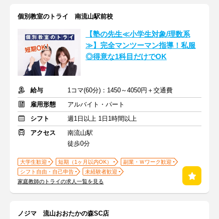
個別教室のトライ 南流山駅前校
【塾の先生≪小学生対象/理数系
≫】完全マンツーマン指導！私服
◎得意な1科目だけでOK
給与
1コマ(60分)：1450～4050円＋交通費
雇用形態
アルバイト・パート
シフト
週1日以上 1日1時間以上
アクセス
南流山駅
徒歩0分
大学生歓迎
短期（1ヶ月以内OK）
副業・Ｗワーク歓迎
シフト自由・自己申告
未経験者歓迎
家庭教師のトライの求人一覧を見る
ノジマ 流山おおたかの森SC店