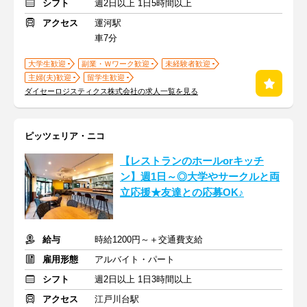
シフト
週2日以上 1日5時間以上
アクセス
運河駅
車7分
大学生歓迎
副業・Ｗワーク歓迎
未経験者歓迎
主婦(夫)歓迎
留学生歓迎
ダイセーロジスティクス株式会社の求人一覧を見る
ピッツェリア・ニコ
【レストランのホールorキッチ
ン】週1日～◎大学やサークルと両
立応援★友達との応募OK♪
給与
時給1200円～＋交通費支給
雇用形態
アルバイト・パート
シフト
週2日以上 1日3時間以上
アクセス
江戸川台駅