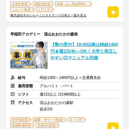
大学生歓迎
高校生歓迎
短期（1ヶ月以内OK）
シルバー歓迎
ピアス可
株式会社すかいらーくレストランツの求人一覧を見る
早稲田アカデミー 流山おおたかの森校
【塾の受付】19:00以降は時給1400
円★週1日/4h～OK！大学と両立し
やすい◎マニュアル完備
給与
時給1300～1400円以上＋交通費支給
雇用形態
アルバイト・パート
シフト
週1日以上 1日4時間以上
アクセス
流山おおたかの森駅
徒歩2分
大学生歓迎
副業・Ｗワーク歓迎
ネイル可
未経験者歓迎
主婦(夫)歓迎