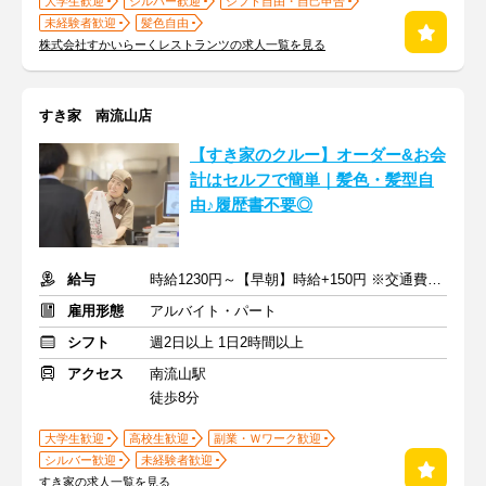
大学生歓迎
シルバー歓迎
シフト自由・自己申告
未経験者歓迎
髪色自由
株式会社すかいらーくレストランツの求人一覧を見る
すき家 南流山店
【すき家のクルー】オーダー&お会
計はセルフで簡単｜髪色・髪型自
由♪履歴書不要◎
給与
時給1230円～【早朝】時給+150円 ※交通費支給
雇用形態
アルバイト・パート
シフト
週2日以上 1日2時間以上
アクセス
南流山駅
徒歩8分
大学生歓迎
高校生歓迎
副業・Ｗワーク歓迎
シルバー歓迎
未経験者歓迎
すき家の求人一覧を見る