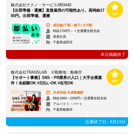
株式会社テクノ・サービス/893440
【出荷準備・運搬】直接雇用の可能性あり。高時給17
00円。出荷準備、運搬
成田線(千葉－銚子)
大戸駅
時給1700円～ + 交通費全額支給
派遣社員
千葉県成田市
本日掲載終了
株式会社TRANSLAB ※勤務地：船橋市
【サポート事務】SNS・PR業界の入口｜大手企業案
件！未経験OK #日払いOK #在宅OK
京成本線
京成船橋駅
時給1800～2300円＋交通費全額支給
アルバイト・パート
千葉県船橋市
応募終了日：
8月13日