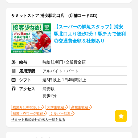
サミットストア 浦安駅北口店 (店舗コード231)
【スーパーの鮮魚スタッフ】浦安
駅北口より徒歩2分！駅チカで便利
◎交通費全額＆社割あり
給与
時給1140円+交通費全額
雇用形態
アルバイト・パート
シフト
週3日以上 1日4時間以上
アクセス
浦安駅
徒歩2分
残業月10時間以下
大学生歓迎
高校生歓迎
副業・Ｗワーク歓迎
シルバー歓迎
サミット株式会社の求人一覧を見る