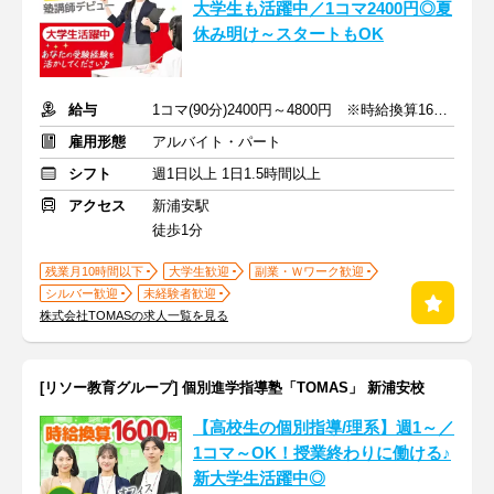
大学生も活躍中／1コマ2400円◎夏
休み明け～スタートもOK
給与
1コマ(90分)2400円～4800円 ※時給換算1600円～3200円
雇用形態
アルバイト・パート
シフト
週1日以上 1日1.5時間以上
アクセス
新浦安駅
徒歩1分
残業月10時間以下
大学生歓迎
副業・Ｗワーク歓迎
シルバー歓迎
未経験者歓迎
株式会社TOMASの求人一覧を見る
[リソー教育グループ] 個別進学指導塾「TOMAS」 新浦安校
【高校生の個別指導/理系】週1～／
1コマ～OK！授業終わりに働ける♪
新大学生活躍中◎