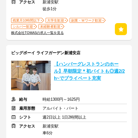
アクセス
新浦安駅
徒歩1分
残業月10時間以下
大学生歓迎
副業・Ｗワーク歓迎
シルバー歓迎
未経験者歓迎
株式会社TOMASの求人一覧を見る
ビッグボーイ ライフガーデン新浦安店
【ハンバーグレストランのホー
ル】早朝限定＊初バイトも◎週2/2
h~でプライベート充実
給与
時給1300円～1625円
雇用形態
アルバイト・パート
シフト
週2日以上 1日2時間以上
アクセス
新浦安駅
車6分