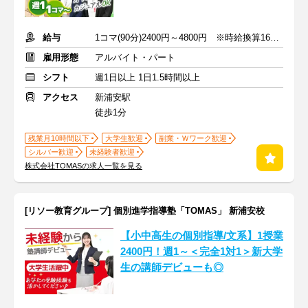
給与
1コマ(90分)2400円～4800円 ※時給換算1600円～3200円
雇用形態
アルバイト・パート
シフト
週1日以上 1日1.5時間以上
アクセス
新浦安駅
徒歩1分
残業月10時間以下
大学生歓迎
副業・Ｗワーク歓迎
シルバー歓迎
未経験者歓迎
株式会社TOMASの求人一覧を見る
[リソー教育グループ] 個別進学指導塾「TOMAS」 新浦安校
【小中高生の個別指導/文系】1授業
2400円！週1～＜完全1対1＞新大学
生の講師デビューも◎