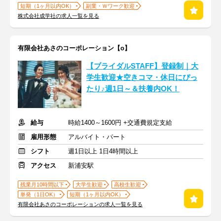
短期（1ヶ月以内OK）
副業・Ｗワーク歓迎
株式会社成学社の求人一覧を見る
有限会社あさのコーポレーション【о】
【ブライダルSTAFF】登録制｜大
学生歓迎★空きコマ・休日にぴっ
たり♪週1日～＆扶養内OK！
給与
時給1400～1600円 +交通費規定支給
雇用形態
アルバイト・パート
シフト
週1日以上 1日4時間以上
アクセス
新浦安駅
残業月10時間以下
大学生歓迎
高校生歓迎
単発（1日OK）
短期（1ヶ月以内OK）
有限会社あさのコーポレーションの求人一覧を見る