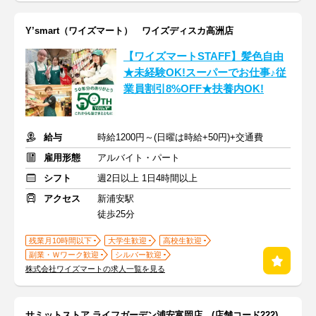
Y’smart（ワイズマート） ワイズディスカ高洲店
【ワイズマートSTAFF】髪色自由
★未経験OK!スーパーでお仕事♪従
業員割引8%OFF★扶養内OK!
給与
時給1200円～(日曜は時給+50円)+交通費
雇用形態
アルバイト・パート
シフト
週2日以上 1日4時間以上
アクセス
新浦安駅
徒歩25分
残業月10時間以下
大学生歓迎
高校生歓迎
副業・Ｗワーク歓迎
シルバー歓迎
株式会社ワイズマートの求人一覧を見る
サミットストア ライフガーデン浦安富岡店 (店舗コード222)