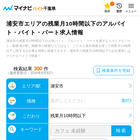
0
千葉県
保存
履歴
メニュー
浦安市エリアの残業月10時間以下のアルバイ
ト・バイト・パート求人情報
浦安市の残業月10時間以下の人気バイト・アルバイト・パートを探すならマイナビバイ
ト。勤務地や駅、職種等の検索だけではなく、こだわり条件検索を使って残業月10時間
以下に関するお仕事を簡単に検索できます。浦安市の残業月10時間以下のお仕事探しは
マイナビバイトで検索！
300
検索結果
件
検索条件を登録
（最終更新日：2026年8月8日）
エリア/駅
浦安市
選択してください
選択
職種
残業月10時間以下
こだわり
キーワード
検索