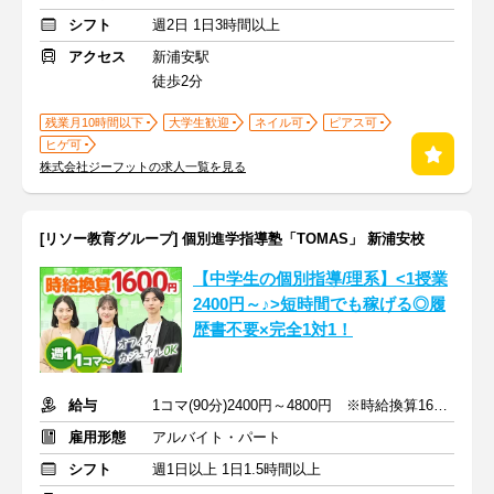
シフト
週2日 1日3時間以上
アクセス
新浦安駅
徒歩2分
残業月10時間以下
大学生歓迎
ネイル可
ピアス可
ヒゲ可
株式会社ジーフットの求人一覧を見る
[リソー教育グループ] 個別進学指導塾「TOMAS」 新浦安校
【中学生の個別指導/理系】<1授業
2400円～♪>短時間でも稼げる◎履
歴書不要×完全1対1！
給与
1コマ(90分)2400円～4800円 ※時給換算1600円～3200円
雇用形態
アルバイト・パート
シフト
週1日以上 1日1.5時間以上