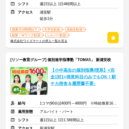
シフト
週2日以上 1日4時間以上
アクセス
浦安駅
徒歩1分
残業月10時間以下
大学生歓迎
高校生歓迎
副業・Ｗワーク歓迎
シルバー歓迎
株式会社ワイズマートの求人一覧を見る
[リソー教育グループ] 個別進学指導塾「TOMAS」 新浦安校
【小中高生の個別指導/理系】<完
全1対1>得意科目のみでもOK！駅
チカ校舎＆履歴書不要♪
給与
1コマ(90分)2400円～4800円 ※時給換算1600円～3200円
雇用形態
アルバイト・パート
シフト
週1日以上 1日1.5時間以上
アクセス
新浦安駅