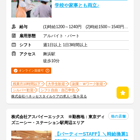
学校や家事とも両立♪
給与
(1)時給1200～1240円 (2)時給1500～1540円 +交通費支給
雇用形態
アルバイト・パート
シフト
週1日以上 1日3時間以上
アクセス
舞浜駅
徒歩10分
オンライン面接可
残業月10時間以下
大学生歓迎
副業・Ｗワーク歓迎
シルバー歓迎
シフト自由・自己申告
株式会社ベネッセスタイルケアの求人一覧を見る
他の店舗
株式会社アスパイーエックス ※勤務地：東京ディ
ズニーシー・ステーション駅周辺エリア
【パーティーSTAFF】＼時給換算1