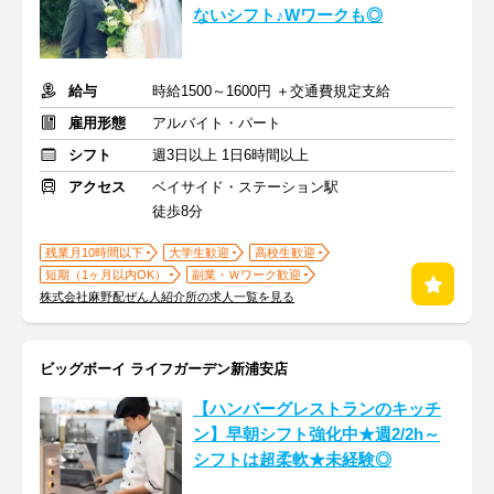
ないシフト♪Wワークも◎
給与
時給1500～1600円 ＋交通費規定支給
雇用形態
アルバイト・パート
シフト
週3日以上 1日6時間以上
アクセス
ベイサイド・ステーション駅
徒歩8分
残業月10時間以下
大学生歓迎
高校生歓迎
短期（1ヶ月以内OK）
副業・Ｗワーク歓迎
株式会社麻野配ぜん人紹介所の求人一覧を見る
ビッグボーイ ライフガーデン新浦安店
【ハンバーグレストランのキッチ
ン】早朝シフト強化中★週2/2h～
シフトは超柔軟★未経験◎