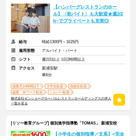
【ハンバーグレストランのホー
ル】〈初バイト〉も大歓迎★週2/2
h~でプライベートも充実◎
給与
時給1300円～1625円
雇用形態
アルバイト・パート
シフト
週2日以上 1日2時間以上
アクセス
新浦安駅
車6分
残業月10時間以下
大学生歓迎
高校生歓迎
副業・Ｗワーク歓迎
シルバー歓迎
株式会社ゼンショーグローバルレストランホールディングスの求人
一覧を見る
[リソー教育グループ] 個別進学指導塾「TOMAS」 新浦安校
【小学生の個別指導／文系】<完全