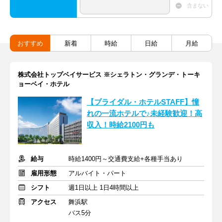
含まない
おすすめ
新着
時給
日給
月給
株式会社トップベイサービス ※シェラトン・グランデ・トーキ
ョーベイ・ホテル
【ブライダル・ホテルSTAFF】憧
れの一流ホテルで♪未経験歓迎！高
収入！時給2100円も
給与
時給1400円～交通費支給+各種手当あり
雇用形態
アルバイト・パート
シフト
週1日以上 1日4時間以上
アクセス
舞浜駅
バス5分