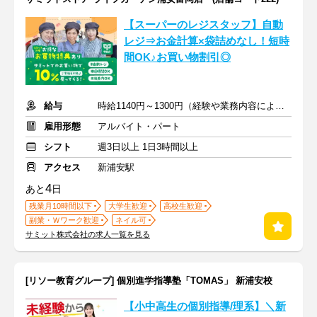
【スーパーのレジスタッフ】自動
レジ⇒お金計算×袋詰めなし！短時
間OK♪お買い物割引◎
給与
時給1140円～1300円（経験や業務内容による）+交通費全額
雇用形態
アルバイト・パート
シフト
週3日以上 1日3時間以上
アクセス
新浦安駅
4
あと
日
残業月10時間以下
大学生歓迎
高校生歓迎
副業・Ｗワーク歓迎
ネイル可
サミット株式会社の求人一覧を見る
[リソー教育グループ] 個別進学指導塾「TOMAS」 新浦安校
【小中高生の個別指導/理系】＼新