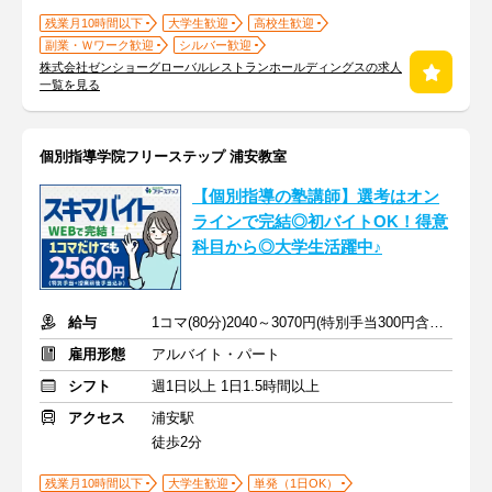
残業月10時間以下
大学生歓迎
高校生歓迎
副業・Ｗワーク歓迎
シルバー歓迎
株式会社ゼンショーグローバルレストランホールディングスの求人
一覧を見る
個別指導学院フリーステップ 浦安教室
【個別指導の塾講師】選考はオン
ラインで完結◎初バイトOK！得意
科目から◎大学生活躍中♪
給与
1コマ(80分)2040～3070円(特別手当300円含む)+授業前後手当520円
雇用形態
アルバイト・パート
シフト
週1日以上 1日1.5時間以上
アクセス
浦安駅
徒歩2分
残業月10時間以下
大学生歓迎
単発（1日OK）