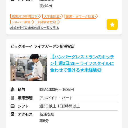
徒歩1分
残業月10時間以下
大学生歓迎
副業・Ｗワーク歓迎
シルバー歓迎
未経験者歓迎
株式会社TOMASの求人一覧を見る
ビッグボーイ ライフガーデン新浦安店
【ハンバーグレストランのキッチ
ン】週2日/2h～ライフスタイルに
合わせて働ける★未経験◎
給与
時給1300円～1625円
雇用形態
アルバイト・パート
シフト
週2日以上 1日2時間以上
アクセス
新浦安駅
車6分