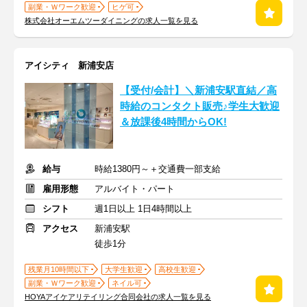
副業・Ｗワーク歓迎
ヒゲ可
株式会社オーエムツーダイニングの求人一覧を見る
アイシティ 新浦安店
【受付/会計】＼新浦安駅直結／高
時給のコンタクト販売♪学生大歓迎
＆放課後4時間からOK!
給与
時給1380円～＋交通費一部支給
雇用形態
アルバイト・パート
シフト
週1日以上 1日4時間以上
アクセス
新浦安駅
徒歩1分
残業月10時間以下
大学生歓迎
高校生歓迎
副業・Ｗワーク歓迎
ネイル可
HOYAアイケアリテイリング合同会社の求人一覧を見る