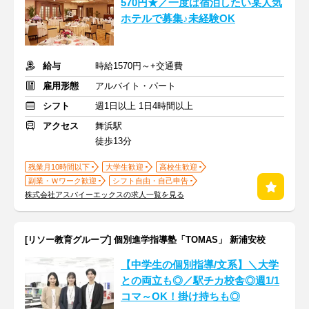
570円★／一度は宿泊したい某人気
ホテルで募集♪未経験OK
給与
時給1570円～+交通費
雇用形態
アルバイト・パート
シフト
週1日以上 1日4時間以上
アクセス
舞浜駅
徒歩13分
残業月10時間以下
大学生歓迎
高校生歓迎
副業・Ｗワーク歓迎
シフト自由・自己申告
株式会社アスパイーエックスの求人一覧を見る
[リソー教育グループ] 個別進学指導塾「TOMAS」 新浦安校
【中学生の個別指導/文系】＼大学
との両立も◎／駅チカ校舎◎週1/1
コマ～OK！掛け持ちも◎