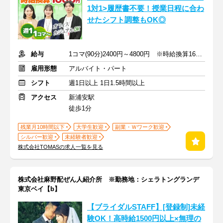
1対1>履歴書不要！授業日程に合わ
せたシフト調整もOK◎
給与
1コマ(90分)2400円～4800円 ※時給換算1600円～3200円
雇用形態
アルバイト・パート
シフト
週1日以上 1日1.5時間以上
アクセス
新浦安駅
徒歩1分
残業月10時間以下
大学生歓迎
副業・Ｗワーク歓迎
シルバー歓迎
未経験者歓迎
株式会社TOMASの求人一覧を見る
株式会社麻野配ぜん人紹介所 ※勤務地：シェラトングランデ
東京ベイ【b】
【ブライダルSTAFF】[登録制]未経
験OK！高時給1500円以上×無理の