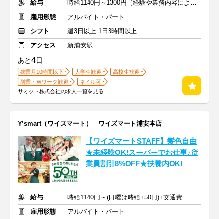
給与
時給1140円～1300円（経験や業務内容による）+交通費全額
雇用形態
アルバイト・パート
シフト
週3日以上 1日3時間以上
アクセス
新浦安駅
4
あと
日
残業月10時間以下
大学生歓迎
高校生歓迎
副業・Ｗワーク歓迎
ネイル可
サミット株式会社の求人一覧を見る
Y’smart（ワイズマート） ワイズマート浦安本店
【ワイズマートSTAFF】髪色自由
★未経験OK!スーパーでお仕事♪従
業員割引8%OFF★扶養内OK!
給与
時給1140円～(日曜は時給+50円)+交通費
雇用形態
アルバイト・パート