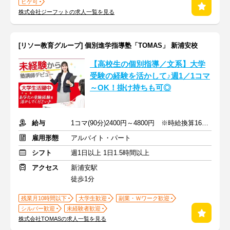
ヒゲ可
株式会社ジーフットの求人一覧を見る
[リソー教育グループ] 個別進学指導塾「TOMAS」 新浦安校
【高校生の個別指導／文系】大学
受験の経験を活かして♪週1／1コマ
～OK！掛け持ちも可◎
給与
1コマ(90分)2400円～4800円 ※時給換算1600円～3200円
雇用形態
アルバイト・パート
シフト
週1日以上 1日1.5時間以上
アクセス
新浦安駅
徒歩1分
残業月10時間以下
大学生歓迎
副業・Ｗワーク歓迎
シルバー歓迎
未経験者歓迎
株式会社TOMASの求人一覧を見る