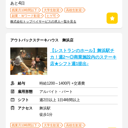
4
あと
日
残業月10時間以下
大学生歓迎
高校生歓迎
副業・Ｗワーク歓迎
ヒゲ可
株式会社トップベイサービスの求人一覧を見る
アウトバックステーキハウス 舞浜店
【レストランのホール】舞浜駅チ
カ！週2〜◎商業施設内のステーキ
店★シフト週1提出♪
給与
時給1200～1400円 +交通費
雇用形態
アルバイト・パート
シフト
週2日以上 1日4時間以上
アクセス
舞浜駅
徒歩1分
残業月10時間以下
大学生歓迎
高校生歓迎