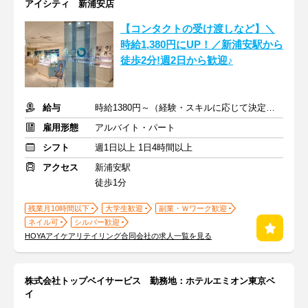
アイシティ 新浦安店
【コンタクトの受け渡しなど】＼
時給1,380円にUP！／新浦安駅から
徒歩2分!週2日から歓迎♪
給与
時給1380円～（経験・スキルに応じて決定）＋交通費一部支給
雇用形態
アルバイト・パート
シフト
週1日以上 1日4時間以上
アクセス
新浦安駅
徒歩1分
残業月10時間以下
大学生歓迎
副業・Ｗワーク歓迎
ネイル可
シルバー歓迎
HOYAアイケアリテイリング合同会社の求人一覧を見る
株式会社トップベイサービス 勤務地：ホテルエミオン東京ベ
イ