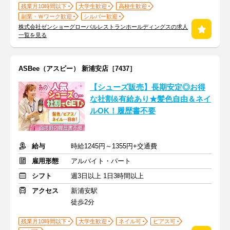
残業月10時間以下
大学生歓迎
高校生歓迎
副業・Ｗワーク歓迎
シルバー歓迎
株式会社ゼンショーグローバルレストランホールディングスの求人
一覧を見る
ASBee（アスビー） 新浦安店［7437］
【シューズ販売】長期安定◎お得
な社割&有給あり★髪色自由＆ネイ
ルOK！履歴書不要
給与
時給1245円～1355円+交通費
雇用形態
アルバイト・パート
シフト
週3日以上 1日3時間以上
アクセス
新浦安駅
徒歩2分
残業月10時間以下
大学生歓迎
ネイル可
ピアス可