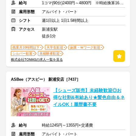
給与
1コマ(90分)2400円～4800円 ※時給換算1600円～3200円
雇用形態
アルバイト・パート
シフト
週1日以上 1日1.5時間以上
アクセス
新浦安駅
徒歩1分
残業月10時間以下
大学生歓迎
副業・Ｗワーク歓迎
シルバー歓迎
未経験者歓迎
株式会社TOMASの求人一覧を見る
ASBee（アスビー） 新浦安店［7437］
【シューズ販売】未経験歓迎◎お
得な社割&有給あり★髪色自由＆ネ
イルOK！履歴書不要
給与
時給1245円～1355円+交通費
雇用形態
アルバイト・パート