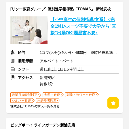
[リソー教育グループ] 個別進学指導塾「TOMAS」 新浦安校
【小中高生の個別指導/文系】<完
全1対1>スーツ不要で大学から”直
接”出勤OK!履歴書不要♪
給与
1コマ(90分)2400円～4800円 ※時給換算1600円～3200円
雇用形態
アルバイト・パート
シフト
週1日以上 1日1.5時間以上
アクセス
新浦安駅
徒歩1分
残業月10時間以下
大学生歓迎
副業・Ｗワーク歓迎
シルバー歓迎
未経験者歓迎
株式会社TOMASの求人一覧を見る
ビッグボーイ ライフガーデン新浦安店