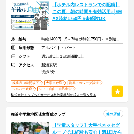
【ホテル内レストランでの配膳】
この夏、朝の時間を有効活用♪│#M
AX時給1750円 #未経験OK
給与
時給1400円（5～7時は時給1750円）※別途交通費支給
雇用形態
アルバイト・パート
シフト
週3日以上 1日3時間以上
アクセス
新浦安駅
徒歩7分
残業月10時間以下
大学生歓迎
副業・Ｗワーク歓迎
シルバー歓迎
シフト自由・自己申告
株式会社トップベイサービス料飲業務部の求人一覧を見る
他の店舗
舞浜小学校地区児童育成クラブ
【学童スタッフ】大手ベネッセグ
ループで未経験も安心！週1日から