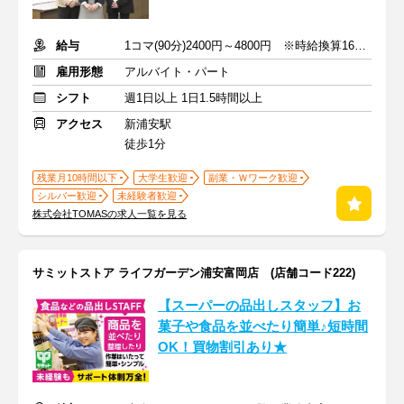
給与
1コマ(90分)2400円～4800円 ※時給換算1600円～3200円
雇用形態
アルバイト・パート
シフト
週1日以上 1日1.5時間以上
アクセス
新浦安駅
徒歩1分
残業月10時間以下
大学生歓迎
副業・Ｗワーク歓迎
シルバー歓迎
未経験者歓迎
株式会社TOMASの求人一覧を見る
サミットストア ライフガーデン浦安富岡店 (店舗コード222)
【スーパーの品出しスタッフ】お
菓子や食品を並べたり簡単♪短時間
OK！買物割引あり★