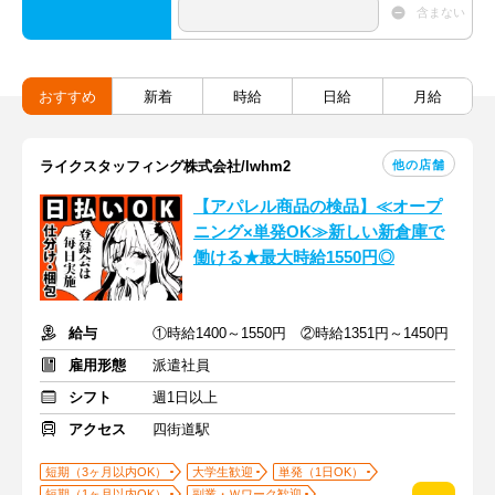
含まない
おすすめ
新着
時給
日給
月給
他の店舗
ライクスタッフィング株式会社/lwhm2
【アパレル商品の検品】≪オープ
ニング×単発OK≫新しい新倉庫で
働ける★最大時給1550円◎
給与
①時給1400～1550円 ②時給1351円～1450円
雇用形態
派遣社員
シフト
週1日以上
アクセス
四街道駅
短期（3ヶ月以内OK）
大学生歓迎
単発（1日OK）
短期（1ヶ月以内OK）
副業・Ｗワーク歓迎