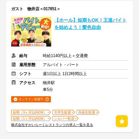
ガスト 物井店＜017851＞
【ホール】短期もOK！王道バイト
を始めよう！髪色自由
給与
時給1140円以上＋交通費
雇用形態
アルバイト・パート
シフト
週1日以上 1日2時間以上
アクセス
物井駅
車5分
オンライン面接可
短期（3ヶ月以内OK）
大学生歓迎
高校生歓迎
短期（1ヶ月以内OK）
シルバー歓迎
株式会社すかいらーくレストランツの求人一覧を見る