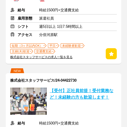
給与
時給1500円+交通費支給
雇用形態
派遣社員
シフト
週5日以上 1日7.5時間以上
アクセス
分倍河原駅
短期（3ヶ月以内OK）
平日
未経験者歓迎
主婦(夫)歓迎
交通費支給
株式会社スタッフサービスの求人一覧を見る
NEW
株式会社スタッフサービス/24-04422730
【受付】正社員前提！受付業務な
ど！未経験の方も歓迎します！
給与
時給1500円+交通費支給