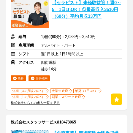
【セラピスト】未経験歓迎！週0～
5、1日1hOK！◎最高収入3510円
（60分）平均月収33万円
給与
1施術(60分)：2,088円～3,510円
雇用形態
アルバイト・パート
シフト
週1日以上 1日1時間以上
アクセス
四街道駅
徒歩14分
急募
面接確約
短期（3ヶ月以内OK）
大学生歓迎
単発（1日OK）
短期（1ヶ月以内OK）
副業・Ｗワーク歓迎
株式会社りらくの求人一覧を見る
株式会社スタッフサービス/I10473065