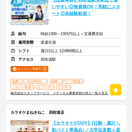
【医療事務】四街道駅★駅近で通
いやすい◎無資格OK！気軽にスタ
ート◎未経験歓迎！
給与
時給1300～1301円以上＋交通費支給
雇用形態
派遣社員
シフト
週2日以上 1日8時間以上
アクセス
四街道駅
オンライン面接可
短期（3ヶ月以内OK）
副業・Ｗワーク歓迎
シルバー歓迎
ピアス可
ヒゲ可
株式会社スタッフサービス メディカル事業本部の求人一覧を見る
カラオケまねきねこ 四街道店
【カラオケSTAFF】[日勤・週2] ＼
初バイト率高め♪／大学生多数＝居