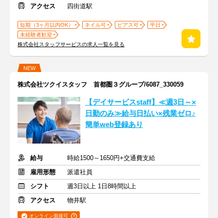
アクセス
四街道駅
短期（3ヶ月以内OK）
ネイル可
ピアス可
平日
未経験者歓迎
株式会社スタッフサービスの求人一覧を見る
NEW
株式会社ツクイスタッフ 首都圏３グループ/6087_330059
【デイサービスstaff】≪週3日～×
日勤のみ≫給与日払い×残業ゼロ♪
簡単web登録あり
給与
時給1500～1650円+交通費支給
雇用形態
派遣社員
シフト
週3日以上 1日8時間以上
アクセス
物井駅
オンライン面接可