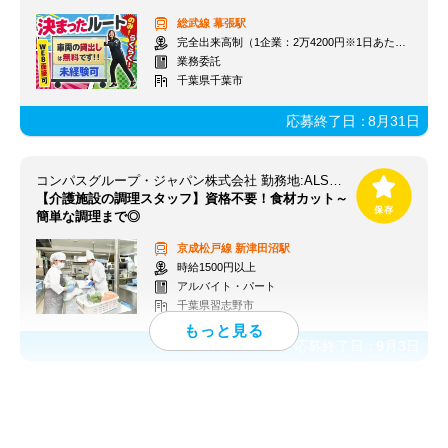
総武線
幕張駅
完全出来高制（1企業：2万4200円※1日あたり）
業務委託
千葉県千葉市
応募終了日：
8月31日
コンパスグループ・ジャパン株式会社 勤務地:ALSOKケアホーム津田沼 39575_p
【介護施設の調理スタッフ】資格不要！食材カット～
簡単な調理まで◎
京成松戸線
新津田沼駅
時給1500円以上
アルバイト・パート
千葉県習志野市
応募終了日：
9月3日