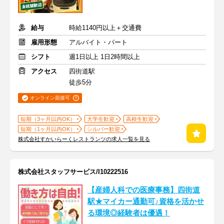
給与
時給1140円以上＋交通費
雇用形態
アルバイト・パート
シフト
週1日以上 1日2時間以上
アクセス
四街道駅
徒歩5分
オンライン面接可
短期（3ヶ月以内OK）
大学生歓迎
高校生歓迎
短期（1ヶ月以内OK）
シルバー歓迎
株式会社すかいらーくレストランツの求人一覧を見る
株式会社スタッフサービス/I10222516
【産婦人科での医療事務】四街道
駅★マイカー通勤可♪資格を活かせ
る環境◎経験者は優遇！