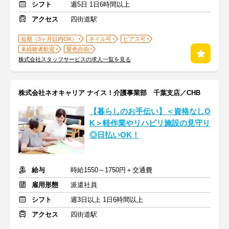
シフト
週5日 1日6時間以上
アクセス
四街道駅
短期（3ヶ月以内OK）
ネイル可
ピアス可
未経験者歓迎
髪色自由
株式会社スタッフサービスの求人一覧を見る
株式会社ネオキャリア ナイス！介護事業部 千葉支店／CHB
【暮らしのお手伝い】＜資格なしO
K＞軽作業やリハビリ施設の見守り
◎日払いOK！
給与
時給1550～1750円＋交通費
雇用形態
派遣社員
シフト
週3日以上 1日6時間以上
アクセス
四街道駅