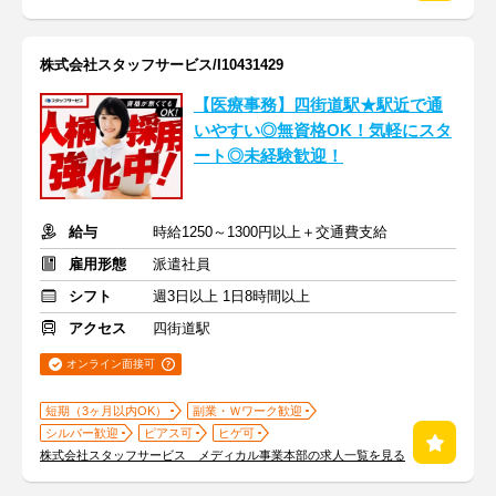
株式会社スタッフサービス/I10431429
【医療事務】四街道駅★駅近で通
いやすい◎無資格OK！気軽にスタ
ート◎未経験歓迎！
給与
時給1250～1300円以上＋交通費支給
雇用形態
派遣社員
シフト
週3日以上 1日8時間以上
アクセス
四街道駅
オンライン面接可
短期（3ヶ月以内OK）
副業・Ｗワーク歓迎
シルバー歓迎
ピアス可
ヒゲ可
株式会社スタッフサービス メディカル事業本部の求人一覧を見る