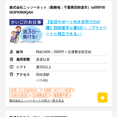
株式会社ニッソーネット（勤務地：千葉県四街道市）/a095F00
003PKR69QAH
【生活サポート付き住宅での介
護】四街道市☆週3日～〈プライベ
ートと両立できる♪〉
給与
時給1600～2000円＋交通費全額支給
雇用形態
派遣社員
シフト
週3日以上
アクセス
四街道駅
バス4分
短期（3ヶ月以内OK）
副業・Ｗワーク歓迎
主婦(夫)歓迎
交通費支給
履歴書不要
株式会社ニッソーネットの求人一覧を見る