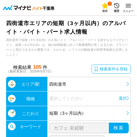
0
千葉県
保存
履歴
メニュー
四街道市エリアの短期（3ヶ月以内）のアルバ
イト・バイト・パート求人情報
四街道市で短期（3カ月以内）の人気バイト・アルバイト・パートを探すならマイナビバ
イト。短期（3カ月以内）は、他の短期検索に比べて勤務期間が長くなるため、プライベ
ートと両立できるかが重要です。そのため、シフトの日数検索や時間帯検索を活用しま
しょう！
105
検索結果
件
検索条件を登録
（最終更新日：2026年8月7日）
エリア/駅
四街道市
選択してください
選択
職種
短期（3ヶ月以内）
こだわり
キーワード
検索