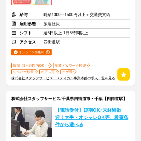
給与
時給1300～1500円以上＋交通費支給
雇用形態
派遣社員
シフト
週5日以上 1日5時間以上
アクセス
四街道駅
オンライン面接可
短期（3ヶ月以内OK）
副業・Ｗワーク歓迎
シルバー歓迎
ピアス可
ヒゲ可
株式会社スタッフサービス メディカル事業本部の求人一覧を見る
株式会社スタッフサービス/千葉県四街道市・千葉【四街道駅】
【電話受付】短期OK♪未経験歓
迎！大手・オシャレOK等、希望条
件から選べる