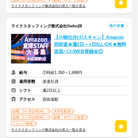
ライクスタッフィング株式会社の求人一覧を見る
他の店舗
ライクスタッフィング株式会社/lwhn28
【小物仕分け/スキャン】Amazon
四街道★週2日～×日払いOK★無料
送迎バス/WEB登録会◎
給与
①時給1,350～1,688円
雇用形態
派遣社員
シフト
週2日以上
アクセス
四街道駅
短期（3ヶ月以内OK）
大学生歓迎
短期（1ヶ月以内OK）
副業・Ｗワーク歓迎
シルバー歓迎
ライクスタッフィング株式会社の求人一覧を見る