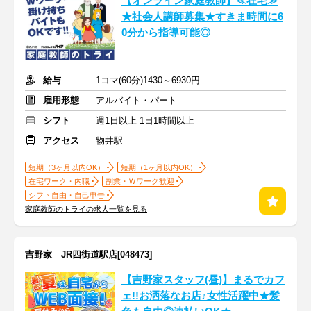
【オンライン家庭教師】≪在宅≫
★社会人講師募集★すきま時間に6
0分から指導可能◎
給与
1コマ(60分)1430～6930円
雇用形態
アルバイト・パート
シフト
週1日以上 1日1時間以上
アクセス
物井駅
短期（3ヶ月以内OK）
短期（1ヶ月以内OK）
在宅ワーク・内職
副業・Ｗワーク歓迎
シフト自由・自己申告
家庭教師のトライの求人一覧を見る
吉野家 JR四街道駅店[048473]
【吉野家スタッフ(昼)】まるでカフ
ェ!!お洒落なお店♪女性活躍中★髪