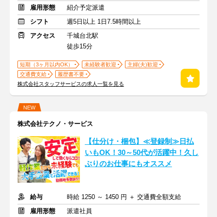
雇用形態
紹介予定派遣
シフト
週5日以上 1日7.5時間以上
アクセス
千城台北駅
徒歩15分
短期（3ヶ月以内OK）
未経験者歓迎
主婦(夫)歓迎
交通費支給
履歴書不要
株式会社スタッフサービスの求人一覧を見る
NEW
株式会社テクノ・サービス
【仕分け・梱包】≪登録制≫日払
いもOK！30～50代が活躍中！久し
ぶりのお仕事にもオススメ
給与
時給 1250 ～ 1450 円 ＋ 交通費全額支給
雇用形態
派遣社員