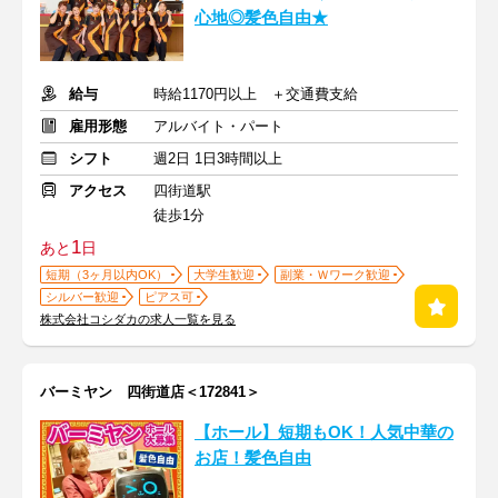
心地◎髪色自由★
給与
時給1170円以上 ＋交通費支給
雇用形態
アルバイト・パート
シフト
週2日 1日3時間以上
アクセス
四街道駅
徒歩1分
1
あと
日
短期（3ヶ月以内OK）
大学生歓迎
副業・Ｗワーク歓迎
シルバー歓迎
ピアス可
株式会社コシダカの求人一覧を見る
バーミヤン 四街道店＜172841＞
【ホール】短期もOK！人気中華の
お店！髪色自由