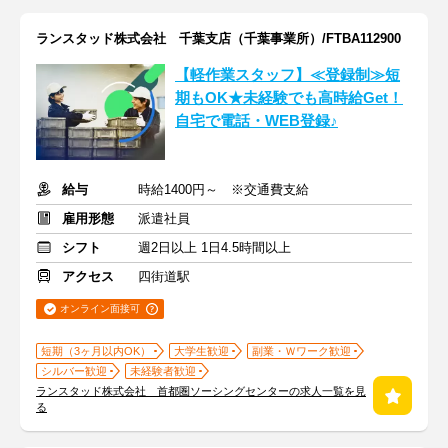
ランスタッド株式会社 千葉支店（千葉事業所）/FTBA112900
【軽作業スタッフ】≪登録制≫短
期もOK★未経験でも高時給Get！
自宅で電話・WEB登録♪
給与
時給1400円～ ※交通費支給
雇用形態
派遣社員
シフト
週2日以上 1日4.5時間以上
アクセス
四街道駅
オンライン面接可
短期（3ヶ月以内OK）
大学生歓迎
副業・Ｗワーク歓迎
シルバー歓迎
未経験者歓迎
ランスタッド株式会社 首都圏ソーシングセンターの求人一覧を見
る