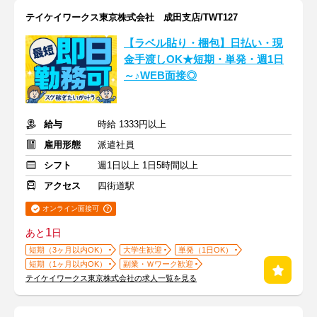
テイケイワークス東京株式会社 成田支店/TWT127
【ラベル貼り・梱包】日払い・現
金手渡しOK★短期・単発・週1日
～♪WEB面接◎
給与
時給 1333円以上
雇用形態
派遣社員
シフト
週1日以上 1日5時間以上
アクセス
四街道駅
オンライン面接可
1
あと
日
短期（3ヶ月以内OK）
大学生歓迎
単発（1日OK）
短期（1ヶ月以内OK）
副業・Ｗワーク歓迎
テイケイワークス東京株式会社の求人一覧を見る