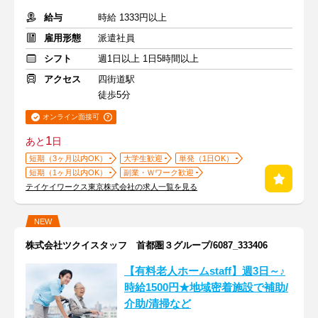
給与
時給 1333円以上
雇用形態
派遣社員
シフト
週1日以上 1日5時間以上
アクセス
四街道駅
徒歩5分
オンライン面接可
1
あと
日
短期（3ヶ月以内OK）
大学生歓迎
単発（1日OK）
短期（1ヶ月以内OK）
副業・Ｗワーク歓迎
テイケイワークス東京株式会社の求人一覧を見る
NEW
株式会社ツクイスタッフ 首都圏３グループ/6087_333406
【有料老人ホームstaff】週3日～♪
時給1500円★地域密着施設で補助/
介助/清掃など