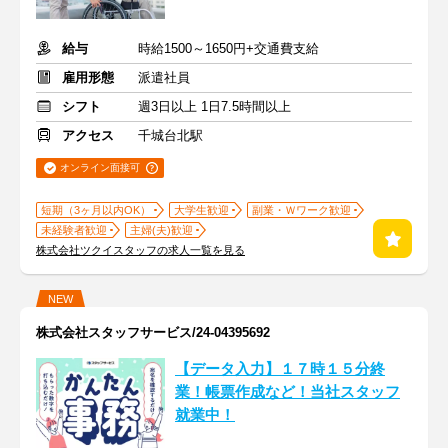
給与
時給1500～1650円+交通費支給
雇用形態
派遣社員
シフト
週3日以上 1日7.5時間以上
アクセス
千城台北駅
オンライン面接可
短期（3ヶ月以内OK）
大学生歓迎
副業・Ｗワーク歓迎
未経験者歓迎
主婦(夫)歓迎
株式会社ツクイスタッフの求人一覧を見る
NEW
株式会社スタッフサービス/24-04395692
【データ入力】１７時１５分終
業！帳票作成など！当社スタッフ
就業中！