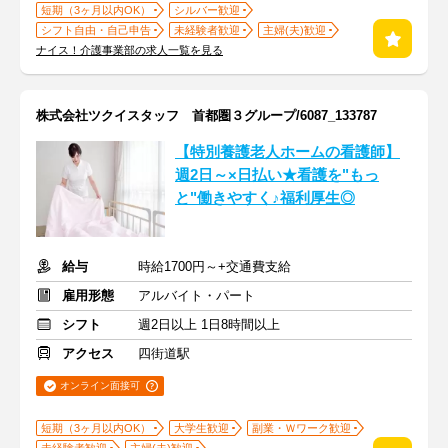
短期（3ヶ月以内OK）
シルバー歓迎
シフト自由・自己申告
未経験者歓迎
主婦(夫)歓迎
ナイス！介護事業部の求人一覧を見る
株式会社ツクイスタッフ 首都圏３グループ/6087_133787
【特別養護老人ホームの看護師】
週2日～×日払い★看護を"もっ
と"働きやすく♪福利厚生◎
給与
時給1700円～+交通費支給
雇用形態
アルバイト・パート
シフト
週2日以上 1日8時間以上
アクセス
四街道駅
オンライン面接可
短期（3ヶ月以内OK）
大学生歓迎
副業・Ｗワーク歓迎