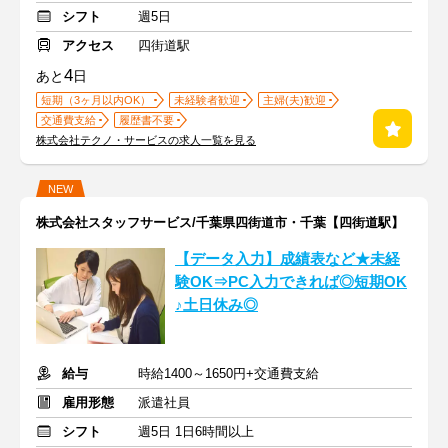
シフト
週5日
アクセス
四街道駅
4
あと
日
短期（3ヶ月以内OK）
未経験者歓迎
主婦(夫)歓迎
交通費支給
履歴書不要
株式会社テクノ・サービスの求人一覧を見る
NEW
株式会社スタッフサービス/千葉県四街道市・千葉【四街道駅】
【データ入力】成績表など★未経
験OK⇒PC入力できれば◎短期OK
♪土日休み◎
給与
時給1400～1650円+交通費支給
雇用形態
派遣社員
シフト
週5日 1日6時間以上