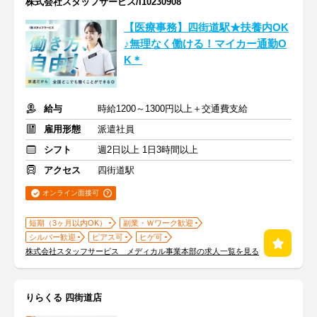
株式会社スタッフサービス/I10230908
【医療事務】四街道駅★扶養内OK
♪無理なく働ける！マイカー通勤O
K＊
給与
時給1200～1300円以上＋交通費支給
雇用形態
派遣社員
シフト
週2日以上 1日3時間以上
アクセス
四街道駅
オンライン面接可
短期（3ヶ月以内OK）
副業・Ｗワーク歓迎
シルバー歓迎
ピアス可
ヒゲ可
株式会社スタッフサービス メディカル事業本部の求人一覧を見る
りらくる 四街道店