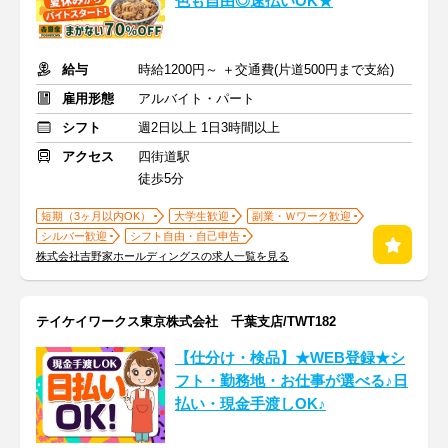
色も自由◎速払いOK★
給与
時給1200円～ ＋交通費(片道500円まで支給)
雇用形態
アルバイト・パート
シフト
週2日以上 1日3時間以上
アクセス
四街道駅
徒歩5分
短期（3ヶ月以内OK）
大学生歓迎
副業・Ｗワーク歓迎
シルバー歓迎
シフト自由・自己申告
株式会社吉野家ホールディングスの求人一覧を見る
テイケイワークス東京株式会社 千葉支店/TWT182
【仕分け・検品】★WEB登録★シ
フト・勤務地・お仕事が選べる♪日
払い・現金手渡しOK♪