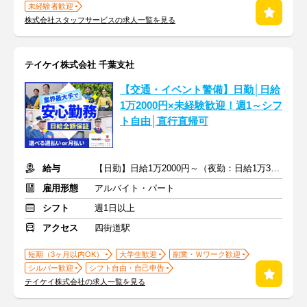
未経験者歓迎
株式会社スタッフサービスの求人一覧を見る
テイケイ株式会社 千葉支社
【交通・イベント警備】日勤│日給
1万2000円×未経験歓迎！週1～シフ
ト自由│直行直帰可
給与
【日勤】日給1万2000円～（夜勤：日給1万3500円～）
雇用形態
アルバイト・パート
シフト
週1日以上
アクセス
四街道駅
短期（3ヶ月以内OK）
大学生歓迎
副業・Ｗワーク歓迎
シルバー歓迎
シフト自由・自己申告
テイケイ株式会社の求人一覧を見る