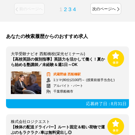
1
2
3
4
前のページへ
次のページへ
あなたの検索履歴からのおすすめ求人
大学受験ナビオ 西船橋校(栄光ゼミナール)
【高校英語の個別指導】英語力を活かして働く！夏か
ら始める塾講師／未経験＆週1日～OK
武蔵野線
西船橋駅
1コマ(80分)2100円～ (授業前後手当含む)
アルバイト・パート
千葉県船橋市
応募終了日：
8月31日
株式会社ロジクエスト
【検体の配送ドライバー】ルート固定＆軽い荷物で運
ぶのもラクラク♪車は無料貸出し◎