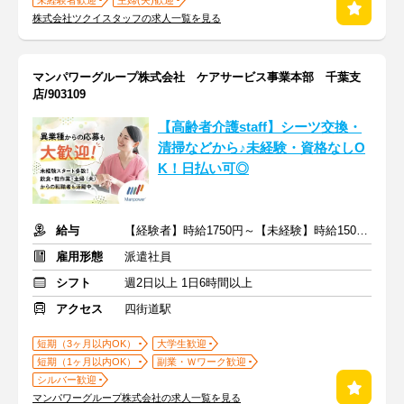
未経験者歓迎
主婦(夫)歓迎
株式会社ツクイスタッフの求人一覧を見る
マンパワーグループ株式会社 ケアサービス事業本部 千葉支
店/903109
【高齢者介護staff】シーツ交換・
清掃などから♪未経験・資格なしO
K！日払い可◎
給与
【経験者】時給1750円～【未経験】時給1500円～ ※交通費全額
雇用形態
派遣社員
シフト
週2日以上 1日6時間以上
アクセス
四街道駅
短期（3ヶ月以内OK）
大学生歓迎
短期（1ヶ月以内OK）
副業・Ｗワーク歓迎
シルバー歓迎
マンパワーグループ株式会社の求人一覧を見る