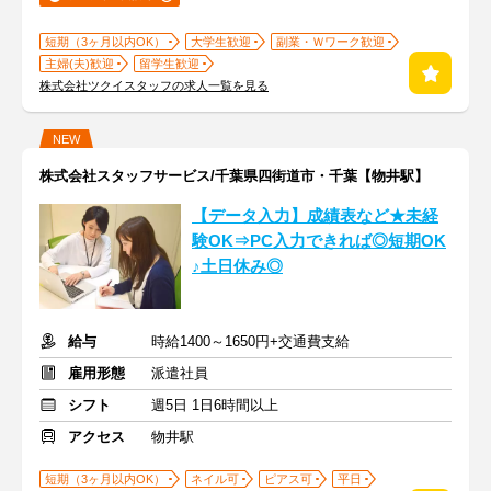
短期（3ヶ月以内OK）
大学生歓迎
副業・Ｗワーク歓迎
主婦(夫)歓迎
留学生歓迎
株式会社ツクイスタッフの求人一覧を見る
NEW
株式会社スタッフサービス/千葉県四街道市・千葉【物井駅】
【データ入力】成績表など★未経
験OK⇒PC入力できれば◎短期OK
♪土日休み◎
給与
時給1400～1650円+交通費支給
雇用形態
派遣社員
シフト
週5日 1日6時間以上
アクセス
物井駅
短期（3ヶ月以内OK）
ネイル可
ピアス可
平日