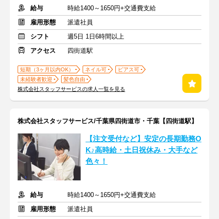
給与
時給1400～1650円+交通費支給
雇用形態
派遣社員
シフト
週5日 1日6時間以上
アクセス
四街道駅
短期（3ヶ月以内OK）
ネイル可
ピアス可
未経験者歓迎
髪色自由
株式会社スタッフサービスの求人一覧を見る
株式会社スタッフサービス/千葉県四街道市・千葉【四街道駅】
【注文受付など】安定の長期勤務O
K♪高時給・土日祝休み・大手など
色々！
給与
時給1400～1650円+交通費支給
雇用形態
派遣社員