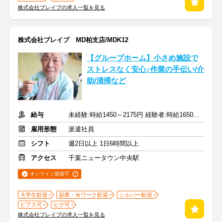
株式会社ブレイブの求人一覧を見る
株式会社ブレイブ MD柏支店/MDK12
【グループホーム】小さめ施設で
ストレスなく安心♪作業の手伝い/介
助/清掃など
給与
未経験:時給1450～2175円 経験者:時給1650～2475円+交通費全額
雇用形態
派遣社員
シフト
週2日以上 1日6時間以上
アクセス
千葉ニュータウン中央駅
オンライン面接可
大学生歓迎
副業・Ｗワーク歓迎
シルバー歓迎
ピアス可
ヒゲ可
株式会社ブレイブの求人一覧を見る