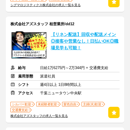
シグマロジスティクス株式会社の求人一覧を見る
株式会社アズスタッフ 柏営業所/dd12
【リネン配送】回収や配送メイン
◎接客や営業なし！日払いOK◎職
場見学も可能！
給与
日給1万6275円～2万344円 + 交通費支給
雇用形態
派遣社員
シフト
週4日以上 1日8時間以上
アクセス
千葉ニュータウン中央駅
シルバー歓迎
未経験者歓迎
髪色自由
主婦(夫)歓迎
交通費支給
株式会社アズスタッフの求人一覧を見る