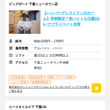
ビッグボーイ 千葉ニュータウン店
【ハンバーグレストランのホー
ル】早朝限定＊初バイトも◎週2/2
h~でプライベート充実
給与
時給1250円～1700円
雇用形態
アルバイト・パート
シフト
週2日以上 1日2時間以上
アクセス
千葉ニュータウン中央駅
車9分
大学生歓迎
高校生歓迎
副業・Ｗワーク歓迎
シルバー歓迎
未経験者歓迎
株式会社ゼンショーグローバルレストランホールディングスの求人
一覧を見る
ユースタイルケア 千葉/Jb