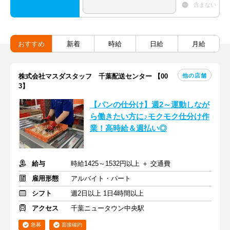
含まない
おすすめ
新着
時給
日給
月給
他の店舗
株式会社マスダスタッフ 千葉配送センター 【00
3】
【パンの仕分け】週2～運動しなが
ら働きたい方に♪モクモク仕分け作
業！高時給＆週払い◎
給与
時給1425～1532円以上 ＋ 交通費
雇用形態
アルバイト・パート
シフト
週2日以上 1日4時間以上
アクセス
千葉ニュータウン中央駅
急募
面接確約