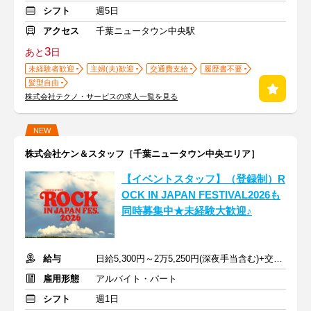
シフト
週5日
アクセス
千葉ニュータウン中央駅
3
あと
日
未経験者歓迎
主婦(夫)歓迎
交通費支給
履歴書不要
髪型自由
株式会社テクノ・サービスの求人一覧を見る
NEW
株式会社ケン＆スタッフ［千葉ニュータウン中央エリア］
【イベントスタッフ】（登録制）R
OCK IN JAPAN FESTIVAL2026も
同時募集中★未経験大歓迎♪
給与
日給5,300円～2万5,250円(深夜手当含む)+交通費支給
雇用形態
アルバイト・パート
シフト
週1日