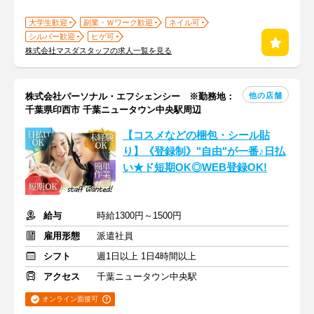
大学生歓迎
副業・Ｗワーク歓迎
ネイル可
シルバー歓迎
ヒゲ可
株式会社マスダスタッフの求人一覧を見る
他の店舗
株式会社パーソナル・エフシェンシー ※勤務地：
千葉県印西市 千葉ニュータウン中央駅周辺
【コスメなどの梱包・シール貼
り】《登録制》"自由"が一番♪日払
い★ド短期OK◎WEB登録OK!
給与
時給1300円～1500円
雇用形態
派遣社員
シフト
週1日以上 1日4時間以上
アクセス
千葉ニュータウン中央駅
オンライン面接可