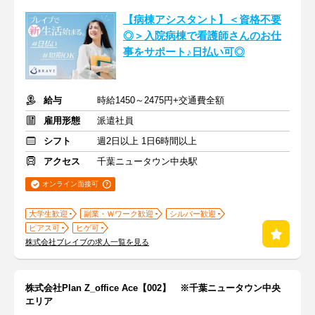
【病棟アシスタント】＜資格不要
◎＞入院病棟で看護師さんのお仕
事をサポート♪日払い可◎
給与
時給1450～2475円+交通費全額
雇用形態
派遣社員
シフト
週2日以上 1日6時間以上
アクセス
千葉ニュータウン中央駅
オンライン面接可
大学生歓迎
副業・Ｗワーク歓迎
シルバー歓迎
ピアス可
ヒゲ可
株式会社ブレイブの求人一覧を見る
株式会社Plan Z_office Ace【002】 ※千葉ニュータウン中央
エリア