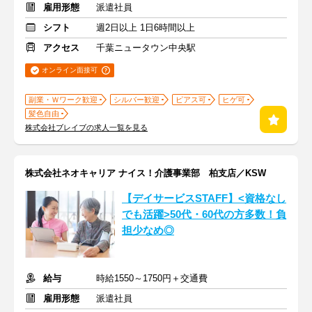
雇用形態
派遣社員
シフト
週2日以上 1日6時間以上
アクセス
千葉ニュータウン中央駅
オンライン面接可
副業・Ｗワーク歓迎
シルバー歓迎
ピアス可
ヒゲ可
髪色自由
株式会社ブレイブの求人一覧を見る
株式会社ネオキャリア ナイス！介護事業部 柏支店／KSW
【デイサービスSTAFF】<資格なし
でも活躍>50代・60代の方多数！負
担少なめ◎
給与
時給1550～1750円＋交通費
雇用形態
派遣社員