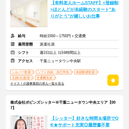
【有料老人ホームSTAFF】<登録制
>ほとんどが未経験のスタート"あ
りがとう"が嬉しいお仕事
給与
時給1550～1750円＋交通費
雇用形態
派遣社員
シフト
週2日以上 1日6時間以上
アクセス
千葉ニュータウン中央駅
シルバー歓迎
シフト自由・自己申告
未経験者歓迎
主婦(夫)歓迎
交通費支給
ナイス！介護事業部の求人一覧を見る
株式会社ポピンズシッター※千葉ニュータウン中央エリア【00
7】
【シッター】好きな時間＆場所でO
K★サポート充実◎履歴書不要