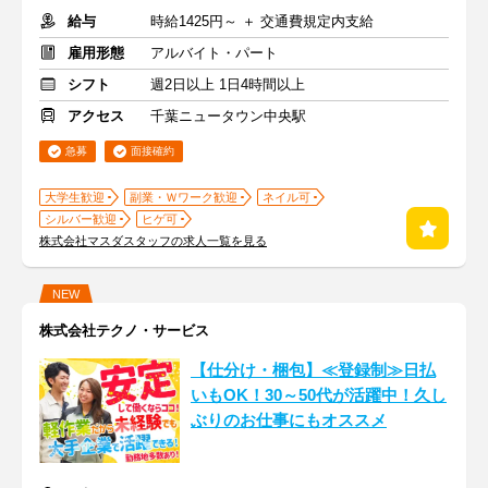
給与
時給1425円～ ＋ 交通費規定内支給
雇用形態
アルバイト・パート
シフト
週2日以上 1日4時間以上
アクセス
千葉ニュータウン中央駅
急募
面接確約
大学生歓迎
副業・Ｗワーク歓迎
ネイル可
シルバー歓迎
ヒゲ可
株式会社マスダスタッフの求人一覧を見る
NEW
株式会社テクノ・サービス
【仕分け・梱包】≪登録制≫日払
いもOK！30～50代が活躍中！久し
ぶりのお仕事にもオススメ