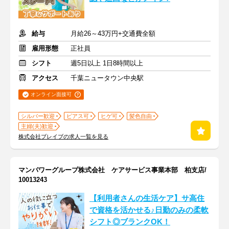
給与
月給26～43万円+交通費全額
雇用形態
正社員
シフト
週5日以上 1日8時間以上
アクセス
千葉ニュータウン中央駅
オンライン面接可
シルバー歓迎
ピアス可
ヒゲ可
髪色自由
主婦(夫)歓迎
株式会社ブレイブの求人一覧を見る
マンパワーグループ株式会社 ケアサービス事業本部 柏支店/
10013243
【利用者さんの生活ケア】サ高住
で資格を活かせる♪日勤のみの柔軟
シフト◎ブランクOK！