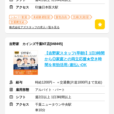
アクセス
印旛日本医大駅
シルバー歓迎
未経験者歓迎
髪色自由
主婦(夫)歓迎
交通費支給
株式会社アズスタッフの求人一覧を見る
吉野家 カインズ千葉NT店[048445]
【吉野家スタッフ(早朝)】1日3時間
から◎家庭との両立応援★空き時
間を有効活用♪速払いOK
給与
時給1200円～ ＋交通費(片道1000円まで支給)
雇用形態
アルバイト・パート
シフト
週2日以上 1日3時間以上
アクセス
千葉ニュータウン中央駅
車10分