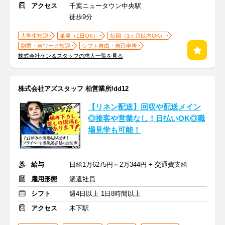
アクセス
千葉ニュータウン中央駅
徒歩9分
大学生歓迎
単発（1日OK）
短期（1ヶ月以内OK）
副業・Ｗワーク歓迎
シフト自由・自己申告
株式会社ケン＆スタッフの求人一覧を見る
株式会社アズスタッフ 柏営業所/dd12
【リネン配送】回収や配送メイン
◎接客や営業なし！日払いOK◎職
場見学も可能！
給与
日給1万6275円～2万344円 + 交通費支給
雇用形態
派遣社員
シフト
週4日以上 1日8時間以上
アクセス
木下駅