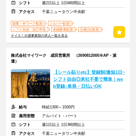
シフト
週2日以上 1日6時間以上
アクセス
千葉ニュータウン中央駅
副業・Ｗワーク歓迎
シルバー歓迎
シフト自由・自己申告
未経験者歓迎
主婦(夫)歓迎
ナイス！介護事業部の求人一覧を見る
株式会社マイワーク 成田営業所 （2690812000※AP・派
遣）
【シール貼りetc】登録制/激短1日~
シフト自由◎来社不要で簡単！we
b登録♪単発・日払いOK
給与
時給1300～1500円
雇用形態
アルバイト・パート
シフト
週1日以上 1日3時間以上
アクセス
千葉ニュータウン中央駅