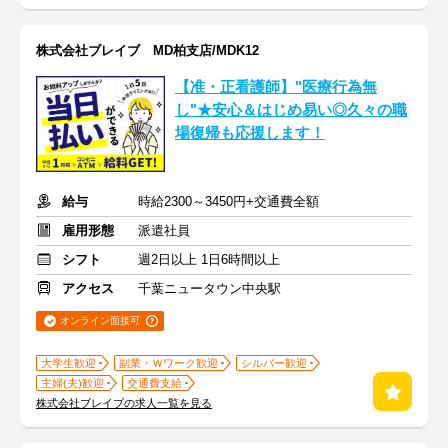
株式会社ブレイブ MD柏支店/MDK12
【准・正看護師】"医療行為無
し"★安心＆はじめ易い◎久々の職
場復帰も応援します！
給与
時給2300～3450円+交通費全額
雇用形態
派遣社員
シフト
週2日以上 1日6時間以上
アクセス
千葉ニュータウン中央駅
オンライン面接可
大学生歓迎
副業・Ｗワーク歓迎
シルバー歓迎
主婦(夫)歓迎
交通費支給
株式会社ブレイブの求人一覧を見る