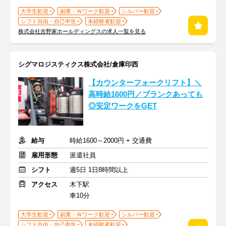
大学生歓迎
副業・Ｗワーク歓迎
シルバー歓迎
シフト自由・自己申告
未経験者歓迎
株式会社吉野家ホールディングスの求人一覧を見る
シグマロジスティクス株式会社/倉庫印西
【カウンターフォークリフト】＼
高時給1600円／ブランクあっても
◎安定ワークをGET
給与
時給1600～2000円 + 交通費
雇用形態
派遣社員
シフト
週5日 1日8時間以上
アクセス
木下駅
車10分
大学生歓迎
副業・Ｗワーク歓迎
シルバー歓迎
シフト自由・自己申告
未経験者歓迎