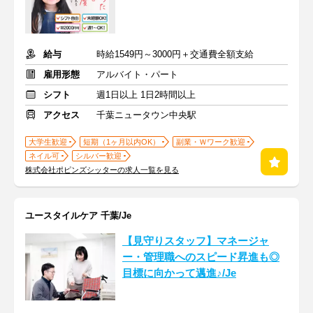
給与
時給1549円～3000円＋交通費全額支給
雇用形態
アルバイト・パート
シフト
週1日以上 1日2時間以上
アクセス
千葉ニュータウン中央駅
大学生歓迎
短期（1ヶ月以内OK）
副業・Ｗワーク歓迎
ネイル可
シルバー歓迎
株式会社ポピンズシッターの求人一覧を見る
ユースタイルケア 千葉/Je
【見守りスタッフ】マネージャ
ー・管理職へのスピード昇進も◎
目標に向かって邁進♪/Je