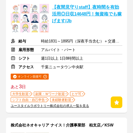
【夜間見守りstaff】夜時間を有効
活用◎日収14648円！無資格でも稼
げます/Jb
給与
時給1831～1895円（深夜手当含む）＋交通費支給
雇用形態
アルバイト・パート
シフト
週1日以上 1日8時間以上
アクセス
千葉ニュータウン中央駅
オンライン面接可
3
あと
日
大学生歓迎
副業・Ｗワーク歓迎
ヒゲ可
シフト自由・自己申告
未経験者歓迎
ユースタイルラボラトリー株式会社の求人一覧を見る
株式会社ネオキャリア ナイス！介護事業部 柏支店／KSW