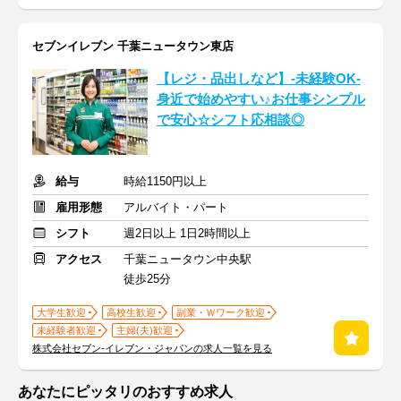
セブンイレブン 千葉ニュータウン東店
【レジ・品出しなど】-未経験OK-
身近で始めやすい♪お仕事シンプル
で安心☆シフト応相談◎
給与
時給1150円以上
雇用形態
アルバイト・パート
シフト
週2日以上 1日2時間以上
アクセス
千葉ニュータウン中央駅
徒歩25分
大学生歓迎
高校生歓迎
副業・Ｗワーク歓迎
未経験者歓迎
主婦(夫)歓迎
株式会社セブン-イレブン・ジャパンの求人一覧を見る
あなたにピッタリのおすすめ求人