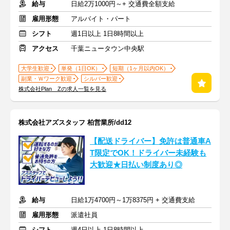
給与
日給2万1000円～+ 交通費全額支給
雇用形態
アルバイト・パート
シフト
週1日以上 1日8時間以上
アクセス
千葉ニュータウン中央駅
大学生歓迎
単発（1日OK）
短期（1ヶ月以内OK）
副業・Ｗワーク歓迎
シルバー歓迎
株式会社Plan Zの求人一覧を見る
株式会社アズスタッフ 柏営業所/dd12
【配送ドライバー】免許は普通車A
T限定でOK！ドライバー未経験も
大歓迎★日払い制度あり◎
給与
日給1万4700円～1万8375円 + 交通費支給
雇用形態
派遣社員
シフト
週4日以上 1日8時間以上