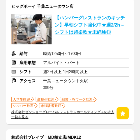
ビッグボーイ 千葉ニュータウン店
【ハンバーグレストランのキッチ
ン】早朝シフト強化中★週2/2h～
シフトは超柔軟★未経験◎
給与
時給1250円～1700円
雇用形態
アルバイト・パート
シフト
週2日以上 1日2時間以上
アクセス
千葉ニュータウン中央駅
車9分
大学生歓迎
高校生歓迎
副業・Ｗワーク歓迎
シルバー歓迎
未経験者歓迎
株式会社ゼンショーグローバルレストランホールディングスの求人
一覧を見る
株式会社ブレイブ MD柏支店/MDK12