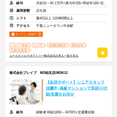
給与
月給31～45.1万円+賞与年2回+昇給年1回+交通費全額
雇用形態
正社員
シフト
週4日以上 1日8時間以上
アクセス
千葉ニュータウン中央駅
オンライン面接可
シルバー歓迎
ヒゲ可
未経験者歓迎
髪色自由
主婦(夫)歓迎
ユースタイルラボラトリー株式会社の求人一覧を見る
株式会社ブレイブ MD柏支店/MDK12
【生活サポート】シニアスタッフ
活躍中♪高級マンションで見回り/介
助/支援をお任せ
給与
経験者:時給1650～2475円+交通費全額