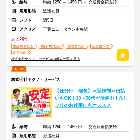
給与
時給 1250 ～ 1450 円 ＋ 交通費全額支給
雇用形態
派遣社員
シフト
週5日
アクセス
千葉ニュータウン中央駅
3
あと
日
未経験者歓迎
主婦(夫)歓迎
交通費支給
履歴書不要
髪型自由
株式会社テクノ・サービスの求人一覧を見る
NEW
株式会社テクノ・サービス
【仕分け・梱包】≪登録制≫日払
いもOK！30～50代が活躍中！久し
ぶりのお仕事にもオススメ
給与
時給 1250 ～ 1450 円 ＋ 交通費全額支給
雇用形態
派遣社員