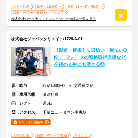
大学生歓迎
単発（1日OK）
短期（1ヶ月以内OK）
副業・Ｗワーク歓迎
ネイル可
株式会社パーソナル・エフシェンシーの求人一覧を見る
株式会社ジャパンクリエイト/1728-A-01
【製造・運搬】＼日払い・週払いO
K!／"フォークの資格取得支援など
今後の人生にも活きる◎
給与
時給1800円～ ＋ 交通費支給
雇用形態
派遣社員
シフト
週5日
アクセス
千葉ニュータウン中央駅
オンライン面接可
大学生歓迎
副業・Ｗワーク歓迎
ネイル可