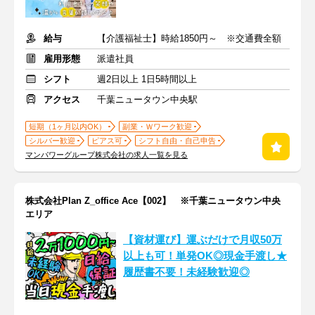
給与
【介護福祉士】時給1850円～ ※交通費全額
雇用形態
派遣社員
シフト
週2日以上 1日5時間以上
アクセス
千葉ニュータウン中央駅
短期（1ヶ月以内OK）
副業・Ｗワーク歓迎
シルバー歓迎
ピアス可
シフト自由・自己申告
マンパワーグループ株式会社の求人一覧を見る
株式会社Plan Z_office Ace【002】 ※千葉ニュータウン中央
エリア
【資材運び】運ぶだけで月収50万
以上も可！単発OK◎現金手渡し★
履歴書不要！未経験歓迎◎