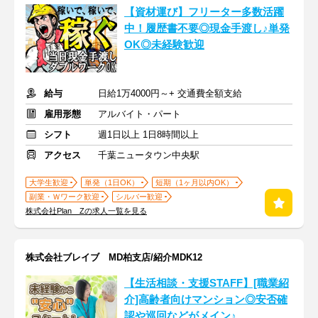
【資材運び】フリーター多数活躍
中！履歴書不要◎現金手渡し♪単発
OK◎未経験歓迎
給与
日給1万4000円～+ 交通費全額支給
雇用形態
アルバイト・パート
シフト
週1日以上 1日8時間以上
アクセス
千葉ニュータウン中央駅
大学生歓迎
単発（1日OK）
短期（1ヶ月以内OK）
副業・Ｗワーク歓迎
シルバー歓迎
株式会社Plan Zの求人一覧を見る
株式会社ブレイブ MD柏支店/紹介MDK12
【生活相談・支援STAFF】[職業紹
介]高齢者向けマンション◎安否確
認や巡回などがメイン♪