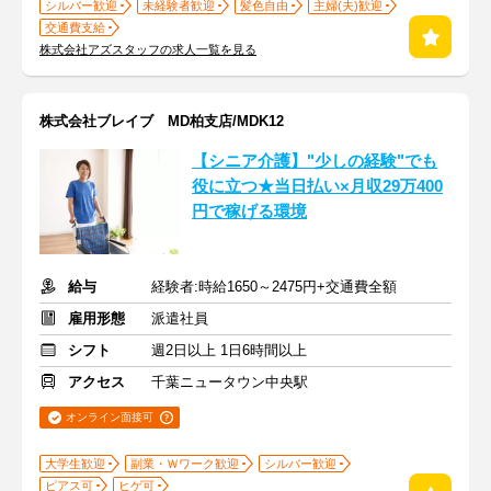
シルバー歓迎
未経験者歓迎
髪色自由
主婦(夫)歓迎
交通費支給
株式会社アズスタッフの求人一覧を見る
株式会社ブレイブ MD柏支店/MDK12
【シニア介護】"少しの経験"でも
役に立つ★当日払い×月収29万400
円で稼げる環境
給与
経験者:時給1650～2475円+交通費全額
雇用形態
派遣社員
シフト
週2日以上 1日6時間以上
アクセス
千葉ニュータウン中央駅
オンライン面接可
大学生歓迎
副業・Ｗワーク歓迎
シルバー歓迎
ピアス可
ヒゲ可