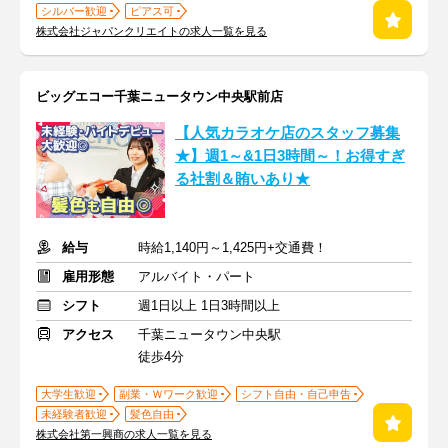
シルバー歓迎
ピアス可
株式会社ジャパンクリエイトの求人一覧を見る
ビッグエコー千葉ニュータウン中央駅前店
【人気カラオケ店のスタッフ募集
★】週1～&1日3時間～！お得すぎ
る社割＆賄いあり★
給与
時給1,140円～1,425円+交通費！
雇用形態
アルバイト・パート
シフト
週1日以上 1日3時間以上
アクセス
千葉ニュータウン中央駅
徒歩4分
大学生歓迎
副業・Ｗワーク歓迎
シフト自由・自己申告
未経験者歓迎
髪色自由
株式会社第一興商の求人一覧を見る