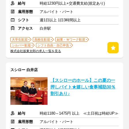
給与
時給1230円以上+交通費支給(規定あり)
雇用形態
アルバイト・パート
シフト
週1日以上 1日3時間以上
アクセス
白井駅
大学生歓迎
高校生歓迎
副業・Ｗワーク歓迎
シルバー歓迎
シフト自由・自己申告
株式会社坂東太郎の求人一覧を見る
スシロー 白井店
【スシローのホール】この夏の一
押しバイト★嬉しい食事補助30％
割引あり♪
給与
時給1180～1475円 以上 ≪土日祝は時給UP≫
雇用形態
アルバイト・パート