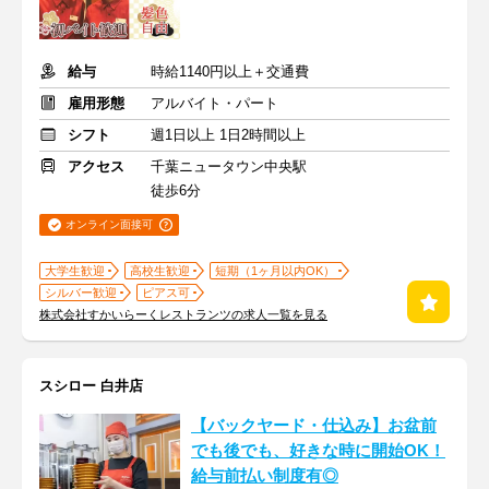
給与
時給1140円以上＋交通費
雇用形態
アルバイト・パート
シフト
週1日以上 1日2時間以上
アクセス
千葉ニュータウン中央駅
徒歩6分
オンライン面接可
大学生歓迎
高校生歓迎
短期（1ヶ月以内OK）
シルバー歓迎
ピアス可
株式会社すかいらーくレストランツの求人一覧を見る
スシロー 白井店
【バックヤード・仕込み】お盆前
でも後でも、好きな時に開始OK！
給与前払い制度有◎