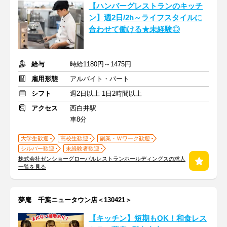
【ハンバーグレストランのキッチ
ン】週2日/2h～ライフスタイルに
合わせて働ける★未経験◎
給与
時給1180円～1475円
雇用形態
アルバイト・パート
シフト
週2日以上 1日2時間以上
アクセス
西白井駅
車8分
大学生歓迎
高校生歓迎
副業・Ｗワーク歓迎
シルバー歓迎
未経験者歓迎
株式会社ゼンショーグローバルレストランホールディングスの求人
一覧を見る
夢庵 千葉ニュータウン店＜130421＞
【キッチン】短期もOK！和食レス