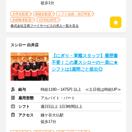
徒歩1分
大学生歓迎
高校生歓迎
シフト自由・自己申告
未経験者歓迎
1日4h以内可
株式会社王将フードサービスの求人一覧を見る
スシロー 白井店
【にぎり・軍艦スタッフ】履歴書
不要！この夏スシローの一員に★
シフトは1週間ごと提出◎
給与
時給1180～1475円 以上 ≪土日祝は時給UP≫
雇用形態
アルバイト・パート
シフト
週2日以上 1日3時間以上
アクセス
鎌ケ谷大仏駅
徒歩17分