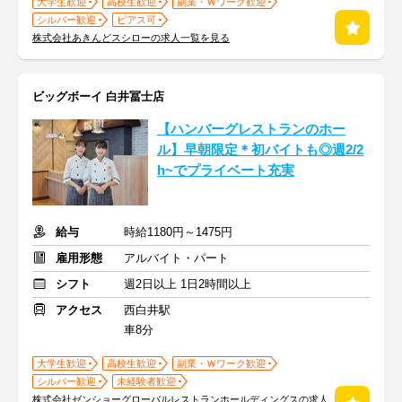
大学生歓迎
高校生歓迎
副業・Ｗワーク歓迎
シルバー歓迎
ピアス可
株式会社あきんどスシローの求人一覧を見る
ビッグボーイ 白井冨士店
【ハンバーグレストランのホー
ル】早朝限定＊初バイトも◎週2/2
h~でプライベート充実
給与
時給1180円～1475円
雇用形態
アルバイト・パート
シフト
週2日以上 1日2時間以上
アクセス
西白井駅
車8分
大学生歓迎
高校生歓迎
副業・Ｗワーク歓迎
シルバー歓迎
未経験者歓迎
株式会社ゼンショーグローバルレストランホールディングスの求人