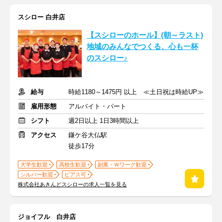
スシロー 白井店
【スシローのホール】(朝～ラスト)
地域のみんなでつくる、心も一杯
のスシロー♪
給与
時給1180～1475円 以上 ≪土日祝は時給UP≫
雇用形態
アルバイト・パート
シフト
週2日以上 1日3時間以上
アクセス
鎌ケ谷大仏駅
徒歩17分
大学生歓迎
高校生歓迎
副業・Ｗワーク歓迎
シルバー歓迎
ピアス可
株式会社あきんどスシローの求人一覧を見る
ジョイフル 白井店