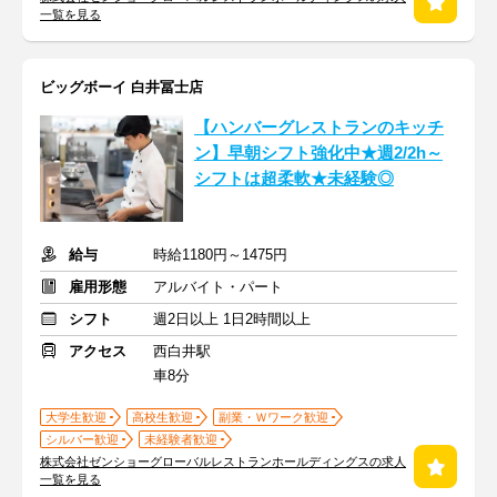
一覧を見る
ビッグボーイ 白井冨士店
【ハンバーグレストランのキッチ
ン】早朝シフト強化中★週2/2h～
シフトは超柔軟★未経験◎
給与
時給1180円～1475円
雇用形態
アルバイト・パート
シフト
週2日以上 1日2時間以上
アクセス
西白井駅
車8分
大学生歓迎
高校生歓迎
副業・Ｗワーク歓迎
シルバー歓迎
未経験者歓迎
株式会社ゼンショーグローバルレストランホールディングスの求人
一覧を見る