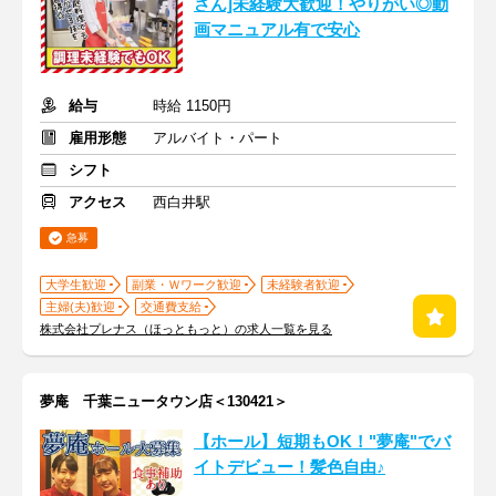
さん]未経験大歓迎！やりがい◎動
画マニュアル有で安心
給与
時給 1150円
雇用形態
アルバイト・パート
シフト
アクセス
西白井駅
急募
大学生歓迎
副業・Ｗワーク歓迎
未経験者歓迎
主婦(夫)歓迎
交通費支給
株式会社プレナス（ほっともっと）の求人一覧を見る
夢庵 千葉ニュータウン店＜130421＞
【ホール】短期もOK！"夢庵"でバ
イトデビュー！髪色自由♪