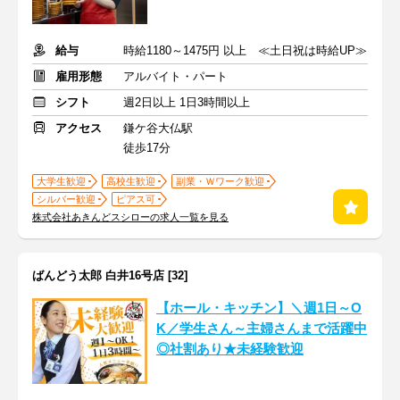
給与
時給1180～1475円 以上 ≪土日祝は時給UP≫
雇用形態
アルバイト・パート
シフト
週2日以上 1日3時間以上
アクセス
鎌ケ谷大仏駅
徒歩17分
大学生歓迎
高校生歓迎
副業・Ｗワーク歓迎
シルバー歓迎
ピアス可
株式会社あきんどスシローの求人一覧を見る
ばんどう太郎 白井16号店 [32]
【ホール・キッチン】＼週1日～O
K／学生さん～主婦さんまで活躍中
◎社割あり★未経験歓迎