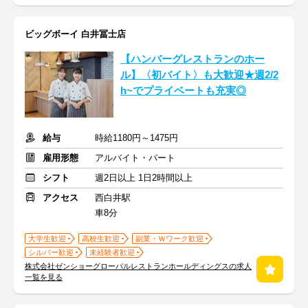
ビッグボーイ 白井冨士店
【ハンバーグレストランのホー
ル】〈初バイト〉も大歓迎★週2/2
h~でプライベートも充実◎
給与
時給1180円～1475円
雇用形態
アルバイト・パート
シフト
週2日以上 1日2時間以上
アクセス
西白井駅
車8分
大学生歓迎
高校生歓迎
副業・Ｗワーク歓迎
シルバー歓迎
未経験者歓迎
株式会社ゼンショーグローバルレストランホールディングスの求人
一覧を見る