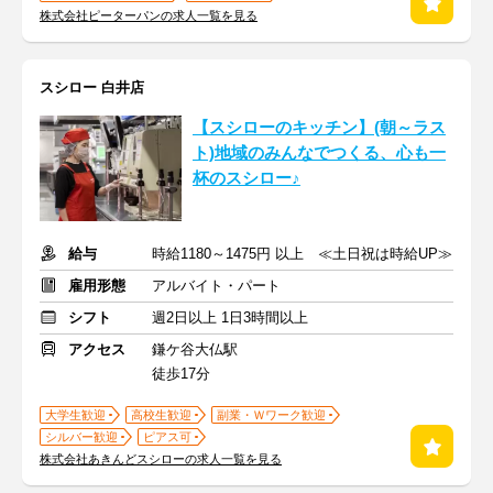
株式会社ピーターパンの求人一覧を見る
スシロー 白井店
【スシローのキッチン】(朝～ラス
ト)地域のみんなでつくる、心も一
杯のスシロー♪
給与
時給1180～1475円 以上 ≪土日祝は時給UP≫
雇用形態
アルバイト・パート
シフト
週2日以上 1日3時間以上
アクセス
鎌ケ谷大仏駅
徒歩17分
大学生歓迎
高校生歓迎
副業・Ｗワーク歓迎
シルバー歓迎
ピアス可
株式会社あきんどスシローの求人一覧を見る