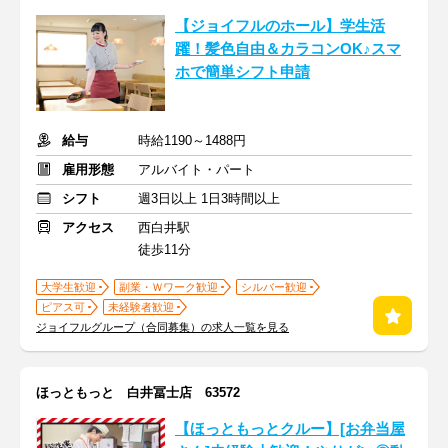
【ジョイフルのホール】学生活
躍！髪色自由＆カラコンOK♪スマ
ホで簡単シフト申請
給与
時給1190～1488円
雇用形態
アルバイト・パート
シフト
週3日以上 1日3時間以上
アクセス
西白井駅
徒歩11分
大学生歓迎
副業・Ｗワーク歓迎
シルバー歓迎
ピアス可
未経験者歓迎
ジョイフルグループ（合同募集）の求人一覧を見る
ほっともっと 白井冨士店 63572
【ほっともっとクルー】[お弁当屋