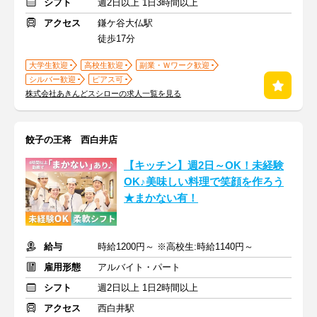
シフト
週2日以上 1日3時間以上
アクセス
鎌ケ谷大仏駅
徒歩17分
大学生歓迎
高校生歓迎
副業・Ｗワーク歓迎
シルバー歓迎
ピアス可
株式会社あきんどスシローの求人一覧を見る
餃子の王将 西白井店
【キッチン】週2日～OK！未経験
OK♪美味しい料理で笑顔を作ろう
★まかない有！
給与
時給1200円～ ※高校生:時給1140円～
雇用形態
アルバイト・パート
シフト
週2日以上 1日2時間以上
アクセス
西白井駅