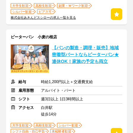
大学生歓迎
高校生歓迎
副業・Ｗワーク歓迎
シルバー歓迎
ピアス可
株式会社あきんどスシローの求人一覧を見る
ピーターパン 小麦の根店
【パンの製造・調理・販売】地域
密着型パートならピーターパン★
連休OK！家族の予定も両立
給与
時給1,200円以上＋交通費支給
雇用形態
アルバイト・パート
シフト
週3日以上 1日3時間以上
アクセス
白井駅
徒歩14分
大学生歓迎
高校生歓迎
シルバー歓迎
シフト自由・自己申告
未経験者歓迎