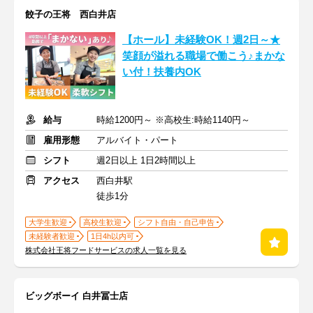
餃子の王将 西白井店
【ホール】未経験OK！週2日～★
笑顔が溢れる職場で働こう♪まかな
い付！扶養内OK
給与
時給1200円～ ※高校生:時給1140円～
雇用形態
アルバイト・パート
シフト
週2日以上 1日2時間以上
アクセス
西白井駅
徒歩1分
大学生歓迎
高校生歓迎
シフト自由・自己申告
未経験者歓迎
1日4h以内可
株式会社王将フードサービスの求人一覧を見る
ビッグボーイ 白井冨士店