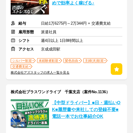
めで効率よく稼げる♪
給与
日給1万6275円～2万344円 + 交通費支給
雇用形態
派遣社員
シフト
週4日以上 1日8時間以上
アクセス
京成成田駅
シルバー歓迎
未経験者歓迎
髪色自由
主婦(夫)歓迎
交通費支給
株式会社アズスタッフの求人一覧を見る
株式会社プラスワンドライブ 千葉支店（案件No.1136）
【中型ドライバー】■日・週払いO
K■履歴書や来社しての登録不要■
電話一本でお仕事紹介OK