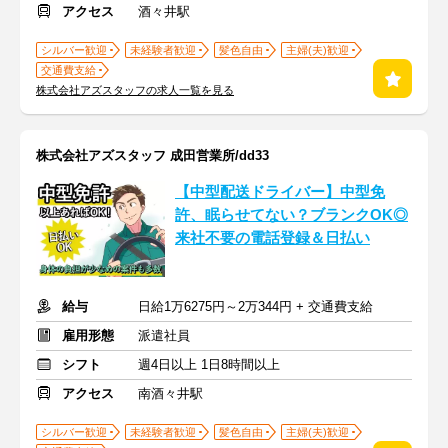
アクセス
酒々井駅
シルバー歓迎
未経験者歓迎
髪色自由
主婦(夫)歓迎
交通費支給
株式会社アズスタッフの求人一覧を見る
株式会社アズスタッフ 成田営業所/dd33
【中型配送ドライバー】中型免
許、眠らせてない？ブランクOK◎
来社不要の電話登録＆日払い
給与
日給1万6275円～2万344円 + 交通費支給
雇用形態
派遣社員
シフト
週4日以上 1日8時間以上
アクセス
南酒々井駅
シルバー歓迎
未経験者歓迎
髪色自由
主婦(夫)歓迎