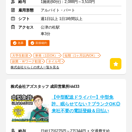
給与
1施術(60分)：2,088円～3,510円
雇用形態
アルバイト・パート
シフト
週1日以上 1日1時間以上
アクセス
公津の杜駅
車3分
急募
面接確約
大学生歓迎
単発（1日OK）
短期（1ヶ月以内OK）
副業・Ｗワーク歓迎
ネイル可
株式会社りらくの求人一覧を見る
株式会社アズスタッフ 成田営業所/dd33
【中型配送ドライバー】中型免
許、眠らせてない？ブランクOK◎
来社不要の電話登録＆日払い
給与
日給1万6275円～2万344円 + 交通費支給