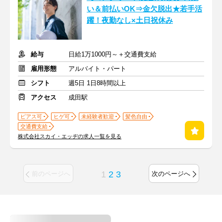
い＆前払いOK⇒金欠脱出★若手活
躍！夜勤なし×土日祝休み
給与
日給1万1000円～＋交通費支給
雇用形態
アルバイト・パート
シフト
週5日 1日8時間以上
アクセス
成田駅
ピアス可
ヒゲ可
未経験者歓迎
髪色自由
交通費支給
株式会社スカイ・エッヂの求人一覧を見る
1
2
3
前のページへ
次のページへ