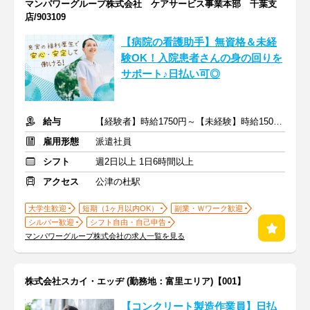
マンパワーグループ株式会社 ケアサービス事業本部 千葉支
店/903109
【病院の看護助手】無資格＆未経
験OK！入院患者さんの身の回りを
サポート♪日払い可◎
給与
【経験者】時給1750円～【未経験】時給1500円～ ※交通費全額
雇用形態
派遣社員
シフト
週2日以上 1日6時間以上
アクセス
公津の杜駅
大学生歓迎
短期（1ヶ月以内OK）
副業・Ｗワーク歓迎
シルバー歓迎
シフト自由・自己申告
マンパワーグループ株式会社の求人一覧を見る
株式会社スカイ・エッヂ (勤務地：富里エリア)【001】
【コンクリート製造作業員】日払