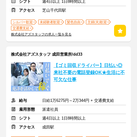
シフト
週4日以上 1日8時間以上
アクセス
芝山千代田駅
シルバー歓迎
未経験者歓迎
髪色自由
主婦(夫)歓迎
交通費支給
株式会社アズスタッフの求人一覧を見る
株式会社アズスタッフ 成田営業所/dd33
【ゴミ回収ドライバー】日払い◎
来社不要の電話登録OK★生活に不
可欠な仕事
給与
日給1万6275円～2万344円 + 交通費支給
雇用形態
派遣社員
シフト
週4日以上 1日8時間以上
アクセス
成田駅