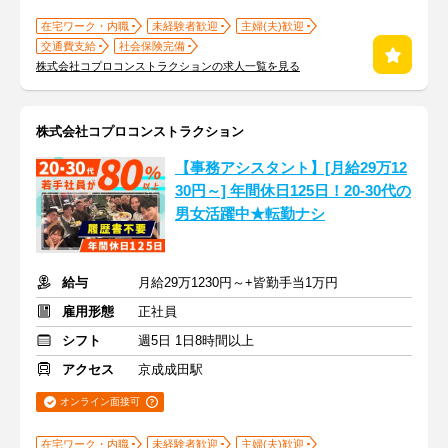
在宅ワーク・内職
未経験者歓迎
主婦(夫)歓迎
交通費支給
社会保険完備
株式会社コプロコンストラクションの求人一覧を見る
株式会社コプロコンストラクション
【事務アシスタント】[月給29万12
30円～] 年間休日125日！20-30代の
男女活躍中★転勤ナシ
給与
月給29万1230円～+皆勤手当1万円
雇用形態
正社員
シフト
週5日 1日8時間以上
アクセス
京成成田駅
オンライン面接可
在宅ワーク・内職
未経験者歓迎
主婦(夫)歓迎