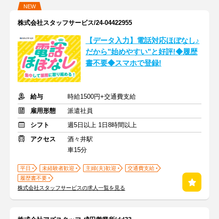
NEW
株式会社スタッフサービス/24-04422955
【データ入力】電話対応ほぼなし♪
だから"始めやすい"と好評!◆履歴
書不要◆スマホで登録!
給与
時給1500円+交通費支給
雇用形態
派遣社員
シフト
週5日以上 1日8時間以上
アクセス
酒々井駅
車15分
平日
未経験者歓迎
主婦(夫)歓迎
交通費支給
履歴書不要
株式会社スタッフサービスの求人一覧を見る