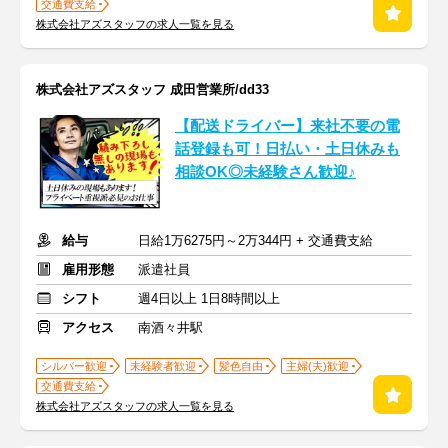
交通費支給
株式会社アズスタッフの求人一覧を見る
株式会社アズスタッフ 成田営業所/dd33
【配送ドライバー】来社不要の電
話登録も可！日払い・土日休みも
相談OK◎未経験さん歓迎♪
給与
日給1万6275円～2万344円 + 交通費支給
雇用形態
派遣社員
シフト
週4日以上 1日8時間以上
アクセス
南酒々井駅
シルバー歓迎
未経験者歓迎
髪色自由
主婦(夫)歓迎
交通費支給
株式会社アズスタッフの求人一覧を見る