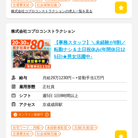
交通費支給
社会保険完備
株式会社コプロコンストラクションの求人一覧を見る
株式会社コプロコンストラクション
【事務スタッフ】＼未経験が8割／
転勤ナシ＆土日祝休み(年間休日12
5日)★男女活躍中♪
給与
月給29万1230円～+皆勤手当1万円
雇用形態
正社員
シフト
週5日 1日8時間以上
アクセス
京成成田駅
オンライン面接可
在宅ワーク・内職
未経験者歓迎
主婦(夫)歓迎
交通費支給
社会保険完備