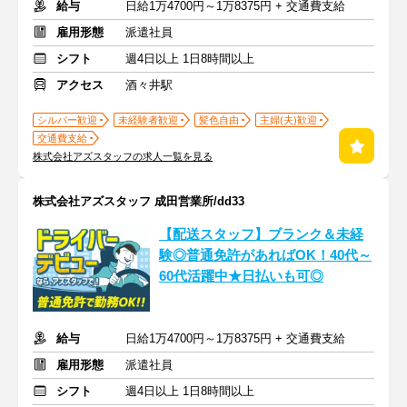
給与
日給1万4700円～1万8375円 + 交通費支給
雇用形態
派遣社員
シフト
週4日以上 1日8時間以上
アクセス
酒々井駅
シルバー歓迎
未経験者歓迎
髪色自由
主婦(夫)歓迎
交通費支給
株式会社アズスタッフの求人一覧を見る
株式会社アズスタッフ 成田営業所/dd33
【配送スタッフ】ブランク＆未経
験◎普通免許があればOK！40代～
60代活躍中★日払いも可◎
給与
日給1万4700円～1万8375円 + 交通費支給
雇用形態
派遣社員
シフト
週4日以上 1日8時間以上