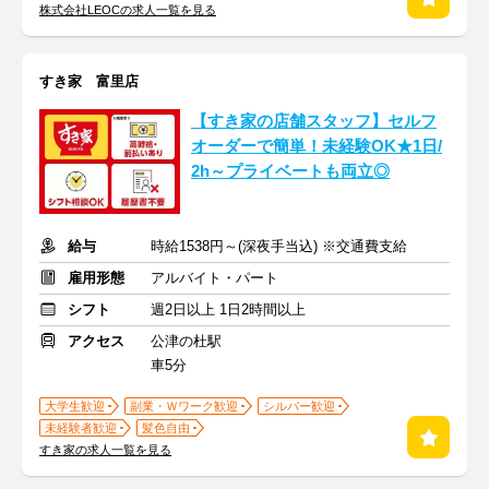
株式会社LEOCの求人一覧を見る
すき家 富里店
【すき家の店舗スタッフ】セルフ
オーダーで簡単！未経験OK★1日/
2h～プライベートも両立◎
給与
時給1538円～(深夜手当込) ※交通費支給
雇用形態
アルバイト・パート
シフト
週2日以上 1日2時間以上
アクセス
公津の杜駅
車5分
大学生歓迎
副業・Ｗワーク歓迎
シルバー歓迎
未経験者歓迎
髪色自由
すき家の求人一覧を見る