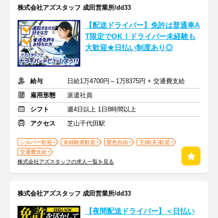
株式会社アズスタッフ 成田営業所/dd33
【配送ドライバー】免許は普通車A
T限定でOK！ドライバー未経験も
大歓迎★日払い制度あり◎
給与
日給1万4700円～1万8375円 + 交通費支給
雇用形態
派遣社員
シフト
週4日以上 1日8時間以上
アクセス
芝山千代田駅
シルバー歓迎
未経験者歓迎
髪色自由
主婦(夫)歓迎
交通費支給
株式会社アズスタッフの求人一覧を見る
株式会社アズスタッフ 成田営業所/dd33
【夜間配送ドライバー】＜日払い