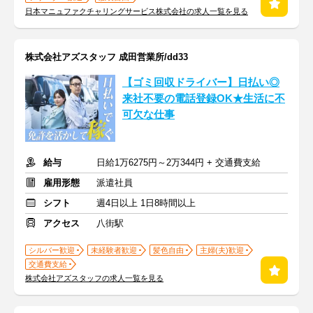
日本マニュファクチャリングサービス株式会社の求人一覧を見る
株式会社アズスタッフ 成田営業所/dd33
【ゴミ回収ドライバー】日払い◎
来社不要の電話登録OK★生活に不
可欠な仕事
給与
日給1万6275円～2万344円 + 交通費支給
雇用形態
派遣社員
シフト
週4日以上 1日8時間以上
アクセス
八街駅
シルバー歓迎
未経験者歓迎
髪色自由
主婦(夫)歓迎
交通費支給
株式会社アズスタッフの求人一覧を見る