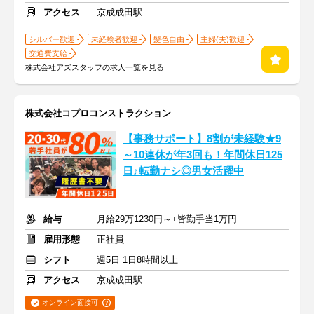
アクセス
京成成田駅
シルバー歓迎
未経験者歓迎
髪色自由
主婦(夫)歓迎
交通費支給
株式会社アズスタッフの求人一覧を見る
株式会社コプロコンストラクション
【事務サポート】8割が未経験★9
～10連休が年3回も！年間休日125
日♪転勤ナシ◎男女活躍中
給与
月給29万1230円～+皆勤手当1万円
雇用形態
正社員
シフト
週5日 1日8時間以上
アクセス
京成成田駅
オンライン面接可