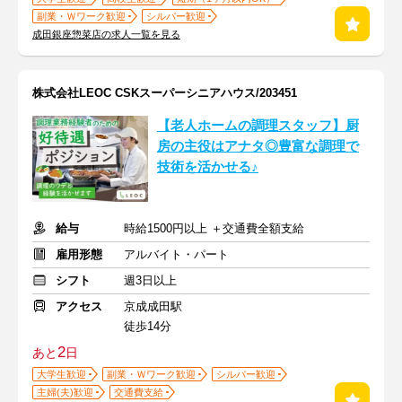
副業・Ｗワーク歓迎
シルバー歓迎
成田銀座惣菜店の求人一覧を見る
株式会社LEOC CSKスーパーシニアハウス/203451
【老人ホームの調理スタッフ】厨
房の主役はアナタ◎豊富な調理で
技術を活かせる♪
給与
時給1500円以上 ＋交通費全額支給
雇用形態
アルバイト・パート
シフト
週3日以上
アクセス
京成成田駅
徒歩14分
2
あと
日
大学生歓迎
副業・Ｗワーク歓迎
シルバー歓迎
主婦(夫)歓迎
交通費支給