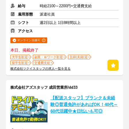
給与
時給2100～2200円+交通費支給
雇用形態
派遣社員
シフト
週2日以上 1日8時間以上
アクセス
オンライン面接可
本日、掲載終了
大学生歓迎
副業・Ｗワーク歓迎
主婦(夫)歓迎
留学生歓迎
交通費支給
株式会社ツクイスタッフの求人一覧を見る
株式会社アズスタッフ 成田営業所/dd33
【配送スタッフ】ブランク＆未経
験◎普通免許があればOK！40代～
60代活躍中★日払いも可◎