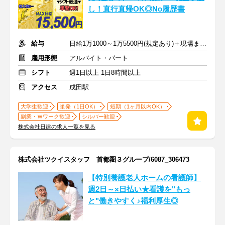
し！直行直帰OK◎No履歴書
給与
日給1万1000～1万5500円(規定あり)＋現場までの交通費全額支給
雇用形態
アルバイト・パート
シフト
週1日以上 1日8時間以上
アクセス
成田駅
大学生歓迎
単発（1日OK）
短期（1ヶ月以内OK）
副業・Ｗワーク歓迎
シルバー歓迎
株式会社日建の求人一覧を見る
株式会社ツクイスタッフ 首都圏３グループ/6087_306473
【特別養護老人ホームの看護師】
週2日～×日払い★看護を"もっ
と"働きやすく♪福利厚生◎