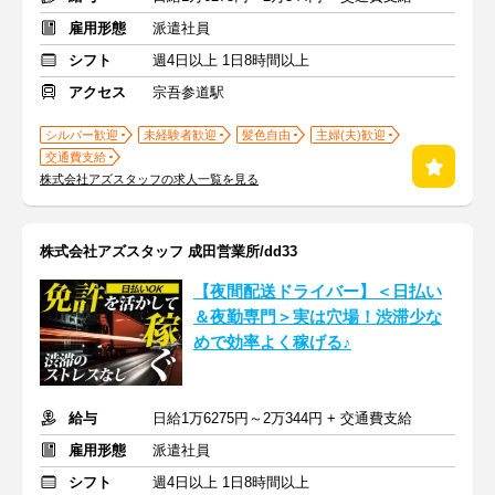
雇用形態
派遣社員
シフト
週4日以上 1日8時間以上
アクセス
宗吾参道駅
シルバー歓迎
未経験者歓迎
髪色自由
主婦(夫)歓迎
交通費支給
株式会社アズスタッフの求人一覧を見る
株式会社アズスタッフ 成田営業所/dd33
【夜間配送ドライバー】＜日払い
＆夜勤専門＞実は穴場！渋滞少な
めで効率よく稼げる♪
給与
日給1万6275円～2万344円 + 交通費支給
雇用形態
派遣社員
シフト
週4日以上 1日8時間以上