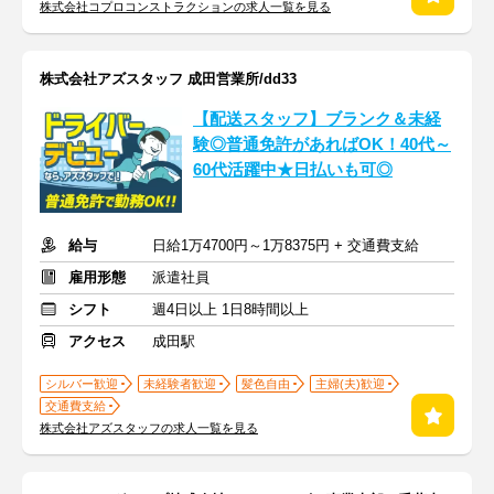
株式会社コプロコンストラクションの求人一覧を見る
株式会社アズスタッフ 成田営業所/dd33
【配送スタッフ】ブランク＆未経
験◎普通免許があればOK！40代～
60代活躍中★日払いも可◎
給与
日給1万4700円～1万8375円 + 交通費支給
雇用形態
派遣社員
シフト
週4日以上 1日8時間以上
アクセス
成田駅
シルバー歓迎
未経験者歓迎
髪色自由
主婦(夫)歓迎
交通費支給
株式会社アズスタッフの求人一覧を見る