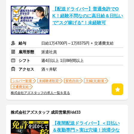
【配送ドライバー】普通免許でO
K！経験不問なのに高日給＆日払い
で"スグ稼げる"！未経験可
給与
日給1万4700円～1万8375円 + 交通費支給
雇用形態
派遣社員
シフト
週4日以上 1日8時間以上
アクセス
酒々井駅
シルバー歓迎
未経験者歓迎
髪色自由
主婦(夫)歓迎
交通費支給
株式会社アズスタッフの求人一覧を見る
株式会社アズスタッフ 成田営業所/dd33
【夜間配送ドライバー】＜日払い
＆夜勤専門＞実は穴場！渋滞少な