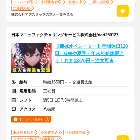
シルバー歓迎
未経験者歓迎
髪色自由
主婦(夫)歓迎
交通費支給
株式会社アズスタッフの求人一覧を見る
日本マニュファクチャリングサービス株式会社/nari250123
【機械オペレーター】年間休日120
日、GWや夏季・年末年始休暇ア
リ！お弁当370円～注文可★
給与
時給1650円～＋交通費支給
雇用形態
正社員
シフト
週5日 1日7.5時間以上
アクセス
八街駅
オンライン面接可
未経験者歓迎
交通費支給
社会保険完備
フリーター歓迎
服装自由