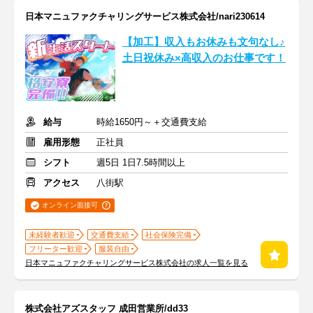
日本マニュファクチャリングサービス株式会社/nari230614
【加工】収入もお休みも文句なし♪
土日祝休み×高収入のお仕事です！
給与
時給1650円～＋交通費支給
雇用形態
正社員
シフト
週5日 1日7.5時間以上
アクセス
八街駅
オンライン面接可
未経験者歓迎
交通費支給
社会保険完備
フリーター歓迎
服装自由
日本マニュファクチャリングサービス株式会社の求人一覧を見る
株式会社アズスタッフ 成田営業所/dd33