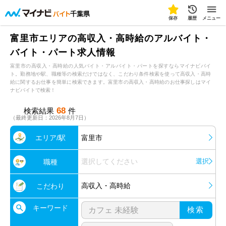
千葉県
保存
履歴
メニュー
富里市エリアの高収入・高時給のアルバイト・
バイト・パート求人情報
富里市の高収入・高時給の人気バイト・アルバイト・パートを探すならマイナビバイ
ト。勤務地や駅、職種等の検索だけではなく、こだわり条件検索を使って高収入・高時
給に関するお仕事を簡単に検索できます。富里市の高収入・高時給のお仕事探しはマイ
ナビバイトで検索！
68
検索結果
件
（最終更新日：2026年8月7日）
エリア/駅
富里市
選択してください
選択
職種
高収入・高時給
こだわり
キーワード
検索