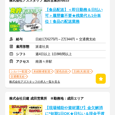
株式会社アズスタッフ 成田営業所/dd33
【食品配送】＜即日勤務＆日払い
可＞履歴書不要★残業代も1分単
位！食品の配送業務
給与
日給1万6275円～2万344円 + 交通費支給
雇用形態
派遣社員
シフト
週4日以上 1日8時間以上
アクセス
南酒々井駅
シルバー歓迎
未経験者歓迎
髪色自由
主婦(夫)歓迎
交通費支給
株式会社アズスタッフの求人一覧を見る
株式会社日建 成田営業所 ※勤務地：成田エリア
【現場補助や資材運び】金欠解消
に*短期1日OK★日払い＆現金手渡