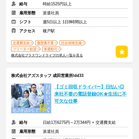
給与
時給1525円以上
雇用形態
派遣社員
シフト
週5日以上 1日8時間以上
アクセス
榎戸駅
交通費支給
履歴書不要
社会保険完備
フリーター歓迎
車通勤可
株式会社プラスワンドライブの求人一覧を見る
株式会社アズスタッフ 成田営業所/dd33
【ゴミ回収ドライバー】日払い◎
来社不要の電話登録OK★生活に不
可欠な仕事
給与
日給1万6275円～2万344円 + 交通費支給
雇用形態
派遣社員