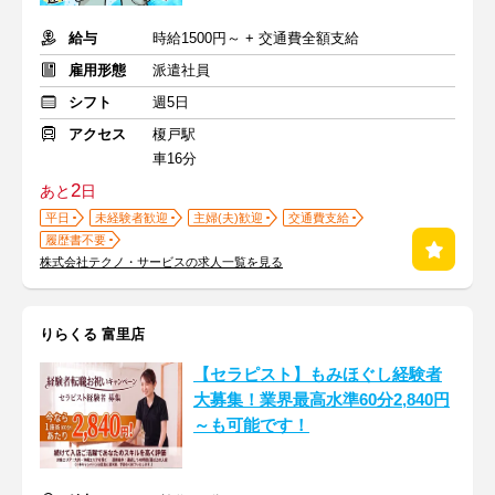
給与
時給1500円～ + 交通費全額支給
雇用形態
派遣社員
シフト
週5日
アクセス
榎戸駅
車16分
2
あと
日
平日
未経験者歓迎
主婦(夫)歓迎
交通費支給
履歴書不要
株式会社テクノ・サービスの求人一覧を見る
りらくる 富里店
【セラピスト】もみほぐし経験者
大募集！業界最高水準60分2,840円
～も可能です！