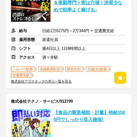
＆夜勤専門＞実は穴場！渋滞少な
めで効率よく稼げる♪
給与
日給1万6275円～2万344円 + 交通費支給
雇用形態
派遣社員
シフト
週4日以上 1日8時間以上
アクセス
酒々井駅
シルバー歓迎
未経験者歓迎
髪色自由
主婦(夫)歓迎
交通費支給
株式会社アズスタッフの求人一覧を見る
株式会社テクノ・サービス/912799
【食品の製造補助・計量】時給150
0円でしっかり収入確保!