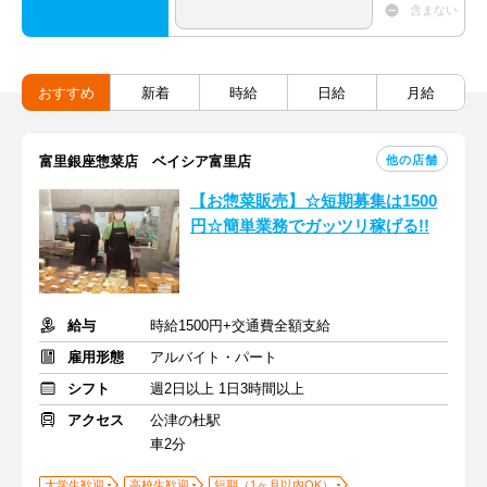
含まない
おすすめ
新着
時給
日給
月給
他の店舗
富里銀座惣菜店 ベイシア富里店
【お惣菜販売】☆短期募集は1500
円☆簡単業務でガッツリ稼げる!!
給与
時給1500円+交通費全額支給
雇用形態
アルバイト・パート
シフト
週2日以上 1日3時間以上
アクセス
公津の杜駅
車2分
大学生歓迎
高校生歓迎
短期（1ヶ月以内OK）