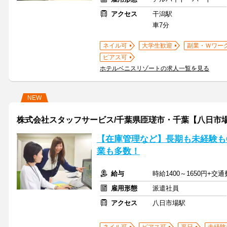
アクセス
干潟駅
車7分
ネイル可
大学生歓迎
副業・Ｗワー
ピアス可
ホテルベニスリゾートの求人一覧を見る
NEW
株式会社スタッフサービス/千葉県匝瑳市・千葉【八日市
【在庫管理など】長期も未経験も
業も多数！
給与
時給1400～1650円+交
雇用形態
派遣社員
アクセス
八日市場駅