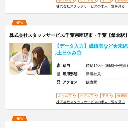
ネイル可
ピアス可
平日
未経験
株式会社スタッフサービスの求人一覧を見る
NEW
株式会社スタッフサービス/千葉県匝瑳市・千葉【飯倉駅
【データ入力】成績表など★未経
♪土日休み◎
給与
時給1400～1650円+交
雇用形態
派遣社員
アクセス
飯倉駅
ネイル可
ピアス可
平日
未経験
株式会社スタッフサービスの求人一覧を見る
NEW