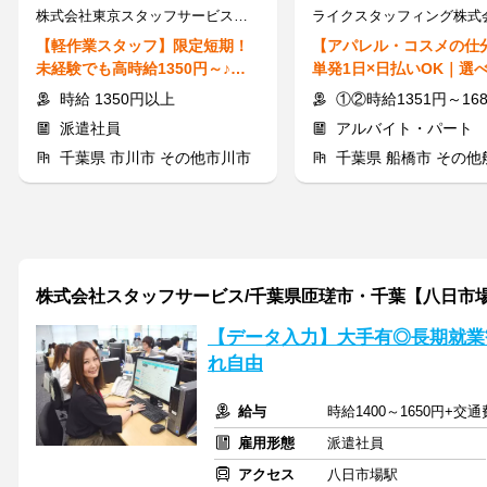
株式会社東京スタッフサービス【S-29】
【軽作業スタッフ】限定短期！
【アパレル・コスメの仕
未経験でも高時給1350円～♪送
単発1日×日払いOK｜選
迎バスで通勤楽々！
勤・夜勤◎服装・髪色自
時給 1350円以上
①②時給1351円～1689円 ③時給1
派遣社員
アルバイト・パート
千葉県 市川市 その他市川市
千葉県 船橋市 その他
株式会社スタッフサービス/千葉県匝瑳市・千葉【八日市
【データ入力】大手有◎長期就業
れ自由
給与
時給1400～1650円+交
雇用形態
派遣社員
アクセス
八日市場駅