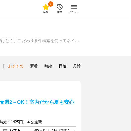
0
保存
履歴
メニュー
ではなく、こだわり条件検索を使ってネイル
|
おすすめ
新着
時給
日給
月給
★週2～OK！室内だから夏も安心
時給：1425円）＋交通費
シフト
週2日以上 1日8時間以上