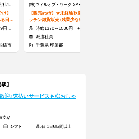
ライクスタッフィング株式会社/lwb1
(株)ウィルオブ・ワーク SAFR/ap130601
分け】
【販売staff】★未経験歓迎★キ
【薬局の受付・
べる日
ッチン雑貨販売♪残業少なめ×車
あり]あなたと
由！
通勤OK！<20～30代活躍♪>
の"元気"に★
500円
時給1370～1500円 +交通費
時給1240
派遣社員
アルバイト
船橋市
千葉県 印旛郡
千葉県 市川
場駅】
歓迎♪速払いサービスも◎おしゃ
通費支給
シフト
週5日 1日6時間以上