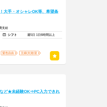
】
迎！大手・オシャレOK等、希望条
通費支給
シフト
週5日 1日6時間以上
髪色自由
主婦(夫)歓迎
】
など★未経験OK⇒PC入力できれ