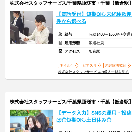
株式会社スタッフサービス/千葉県匝瑳市・千葉【飯倉駅
【電話受付】短期OK♪未経験歓
件から選べる
給与
時給1400～1650円+交
雇用形態
派遣社員
アクセス
飯倉駅
ネイル可
ピアス可
未経験者歓迎
株式会社スタッフサービスの求人一覧を見る
株式会社スタッフサービス/千葉県匝瑳市・千葉【飯倉駅
【データ入力】SNSの運用・投稿
ば◎短期OK♪土日休み◎