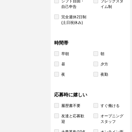
シフト自由・
フレックスタ
自己申告
イム制
完全週休2日制
(土日祝休み)
時間帯
早朝
朝
昼
夕方
夜
夜勤
応募時に嬉しい
履歴書不要
すぐ働ける
友達と応募歓
オープニング
迎
スタッフ
大量募集(10名
オンライン面