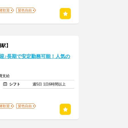
者歓迎
髪色自由
場駅】
迎♪長期で安定勤務可能！人気の
通費支給
シフト
週5日 1日6時間以上
者歓迎
髪色自由