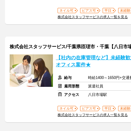
ネイル可
ピアス可
平日
未経験
株式会社スタッフサービスの求人一覧を見る
株式会社スタッフサービス/千葉県匝瑳市・千葉【八日市
【社内の在庫管理など】未経験歓
オフィス案件★
給与
時給1400～1650円+交
雇用形態
派遣社員
アクセス
八日市場駅
ネイル可
ピアス可
平日
未経験
株式会社スタッフサービスの求人一覧を見る