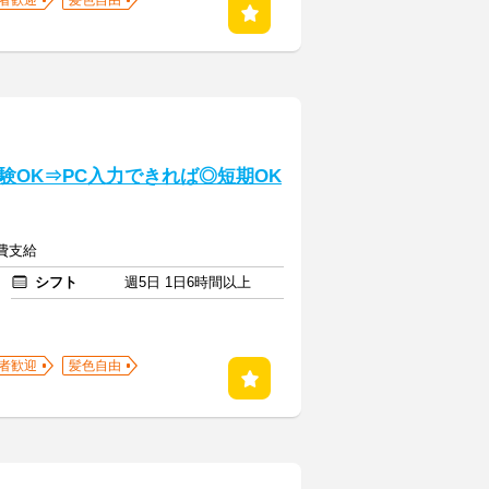
者歓迎
髪色自由
】
験OK⇒PC入力できれば◎短期OK
通費支給
シフト
週5日 1日6時間以上
者歓迎
髪色自由