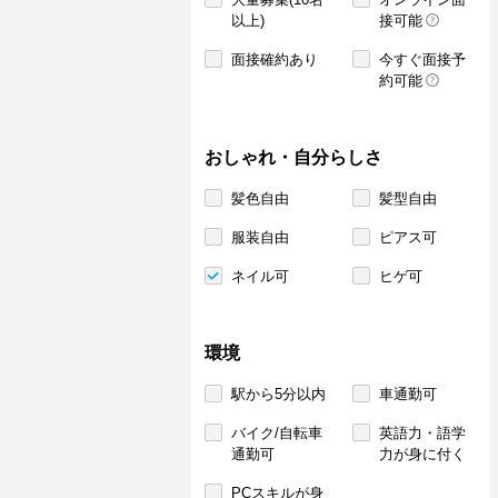
以上)
接可能
面接確約あり
今すぐ面接予
約可能
おしゃれ・自分らしさ
髪色自由
髪型自由
服装自由
ピアス可
ネイル可
ヒゲ可
環境
駅から5分以内
車通勤可
バイク/自転車
英語力・語学
通勤可
力が身に付く
PCスキルが身