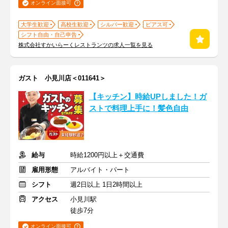
オンライン面接可
大学生歓迎
高校生歓迎
シルバー歓迎
ピアス可
シフト自由・自己申告
株式会社すかいらーくレストランツの求人一覧を見る
ガスト 小見川店＜011641＞
【キッチン】時給UPしました！ガ
ストで料理上手に！髪色自由
給与
時給1200円以上＋交通費
雇用形態
アルバイト・パート
シフト
週2日以上 1日2時間以上
アクセス
小見川駅
徒歩7分
オンライン面接可