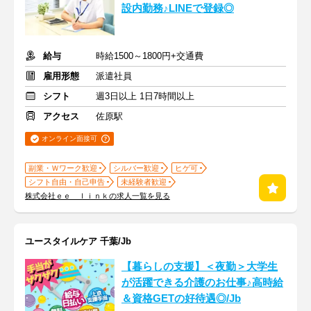
設内勤務♪LINEで登録◎
給与
時給1500～1800円+交通費
雇用形態
派遣社員
シフト
週3日以上 1日7時間以上
アクセス
佐原駅
オンライン面接可
副業・Ｗワーク歓迎
シルバー歓迎
ヒゲ可
シフト自由・自己申告
未経験者歓迎
株式会社ｅｅ ｌｉｎｋの求人一覧を見る
ユースタイルケア 千葉/Jb
【暮らしの支援】＜夜勤＞大学生
が活躍できる介護のお仕事♪高時給
＆資格GETの好待遇◎/Jb