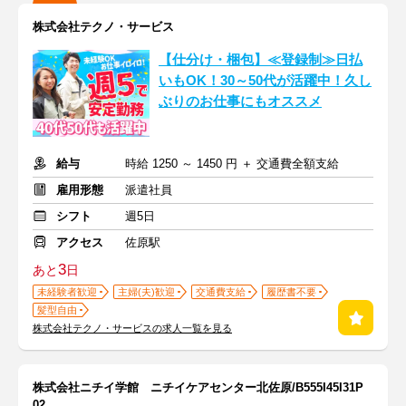
株式会社テクノ・サービス
【仕分け・梱包】≪登録制≫日払
いもOK！30～50代が活躍中！久し
ぶりのお仕事にもオススメ
給与
時給 1250 ～ 1450 円 ＋ 交通費全額支給
雇用形態
派遣社員
シフト
週5日
アクセス
佐原駅
3
あと
日
未経験者歓迎
主婦(夫)歓迎
交通費支給
履歴書不要
髪型自由
株式会社テクノ・サービスの求人一覧を見る
株式会社ニチイ学館 ニチイケアセンター北佐原/B555I45I31P
02