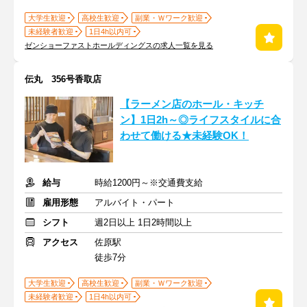
大学生歓迎
高校生歓迎
副業・Ｗワーク歓迎
未経験者歓迎
1日4h以内可
ゼンショーファストホールディングスの求人一覧を見る
伝丸 356号香取店
【ラーメン店のホール・キッチ
ン】1日2h～◎ライフスタイルに合
わせて働ける★未経験OK！
給与
時給1200円～※交通費支給
雇用形態
アルバイト・パート
シフト
週2日以上 1日2時間以上
アクセス
佐原駅
徒歩7分
大学生歓迎
高校生歓迎
副業・Ｗワーク歓迎
未経験者歓迎
1日4h以内可