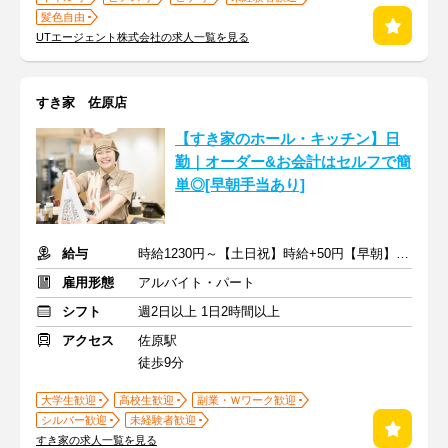
髪色自由
UTエージェント株式会社の求人一覧を見る
すき家 佐原店
【すき家のホール・キッチン】日
勤｜オーダー&お会計はセルフで簡
単◎[早朝手当あり]
給与
時給1230円～【土日祝】時給+50円【早朝】時給+150円
雇用形態
アルバイト・パート
シフト
週2日以上 1日2時間以上
アクセス
佐原駅
徒歩9分
大学生歓迎
高校生歓迎
副業・Ｗワーク歓迎
シルバー歓迎
未経験者歓迎
すき家の求人一覧を見る