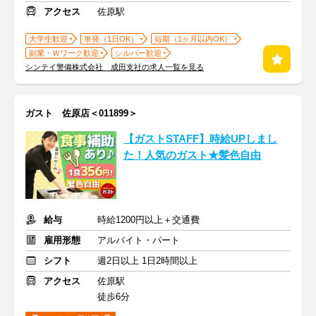
アクセス
佐原駅
大学生歓迎
単発（1日OK）
短期（1ヶ月以内OK）
副業・Ｗワーク歓迎
シルバー歓迎
シンテイ警備株式会社 成田支社の求人一覧を見る
ガスト 佐原店＜011899＞
【ガストSTAFF】時給UPしまし
た！人気のガスト★髪色自由
給与
時給1200円以上＋交通費
雇用形態
アルバイト・パート
シフト
週2日以上 1日2時間以上
アクセス
佐原駅
徒歩6分