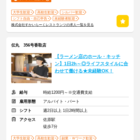
大学生歓迎
高校生歓迎
シルバー歓迎
シフト自由・自己申告
未経験者歓迎
株式会社すかいらーくレストランツの求人一覧を見る
伝丸 356号香取店
【ラーメン店のホール・キッチ
ン】1日2h～◎ライフスタイルに合
わせて働ける★未経験OK！
給与
時給1200円～※交通費支給
雇用形態
アルバイト・パート
シフト
週2日以上 1日2時間以上
アクセス
佐原駅
徒歩7分
大学生歓迎
高校生歓迎
副業・Ｗワーク歓迎