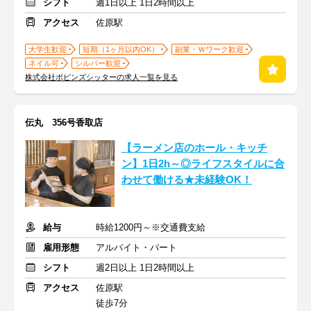
シフト
週1日以上 1日2時間以上
アクセス
佐原駅
大学生歓迎
短期（1ヶ月以内OK）
副業・Ｗワーク歓迎
ネイル可
シルバー歓迎
株式会社ポピンズシッターの求人一覧を見る
伝丸 356号香取店
【ラーメン店のホール・キッチ
ン】1日2h～◎ライフスタイルに合
わせて働ける★未経験OK！
給与
時給1200円～※交通費支給
雇用形態
アルバイト・パート
シフト
週2日以上 1日2時間以上
アクセス
佐原駅
徒歩7分