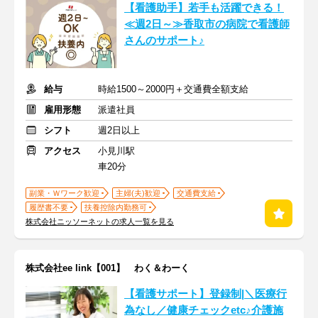
【看護助手】若手も活躍できる！
≪週2日～≫香取市の病院で看護師
さんのサポート♪
給与
時給1500～2000円＋交通費全額支給
雇用形態
派遣社員
シフト
週2日以上
アクセス
小見川駅
車20分
副業・Ｗワーク歓迎
主婦(夫)歓迎
交通費支給
履歴書不要
扶養控除内勤務可
株式会社ニッソーネットの求人一覧を見る
株式会社ee link【001】 わく＆わーく
【看護サポート】登録制|＼医療行
為なし／健康チェックetc♪介護施