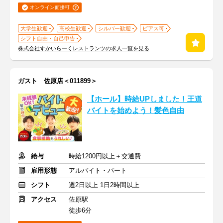
オンライン面接可
大学生歓迎
高校生歓迎
シルバー歓迎
ピアス可
シフト自由・自己申告
株式会社すかいらーくレストランツの求人一覧を見る
ガスト 佐原店＜011899＞
【ホール】時給UPしました！王道
バイトを始めよう！髪色自由
給与
時給1200円以上＋交通費
雇用形態
アルバイト・パート
シフト
週2日以上 1日2時間以上
アクセス
佐原駅
徒歩6分