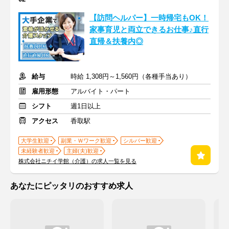
【訪問ヘルパー】一時帰宅もOK！
家事育児と両立できるお仕事♪直行
直帰＆扶養内◎
給与
時給 1,308円～1,560円（各種手当あり）
雇用形態
アルバイト・パート
シフト
週1日以上
アクセス
香取駅
大学生歓迎
副業・Ｗワーク歓迎
シルバー歓迎
未経験者歓迎
主婦(夫)歓迎
株式会社ニチイ学館（介護）の求人一覧を見る
あなたにピッタリのおすすめ求人