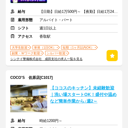
給与
【日勤】日給1万500円～ 【夜勤】日給1万2474円以上 ＋交通費
雇用形態
アルバイト・パート
シフト
週1日以上
アクセス
香取駅
大学生歓迎
単発（1日OK）
短期（1ヶ月以内OK）
副業・Ｗワーク歓迎
シルバー歓迎
シンテイ警備株式会社 成田支社の求人一覧を見る
COCO’S 佐原店[C1017]
【ココスのキッチン】未経験歓迎
｜洗い場スタートOK！盛付や温め
など簡単作業から♪週2～
給与
時給1200円～