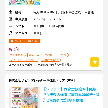
給与
時給1831～1895円（深夜手当含む）＋交通費支給
雇用形態
アルバイト・パート
シフト
週1日以上 1日8時間以上
アクセス
佐原駅
オンライン面接可
3
あと
日
大学生歓迎
副業・Ｗワーク歓迎
ヒゲ可
シフト自由・自己申告
未経験者歓迎
ユースタイルラボラトリー株式会社の求人一覧を見る
株式会社ポピンズシッター※佐原エリア【007】
【シッター】保育士歓迎★未経験
でも複数人保育で高時給2000円~◎
子ども好き/世話好き歓迎