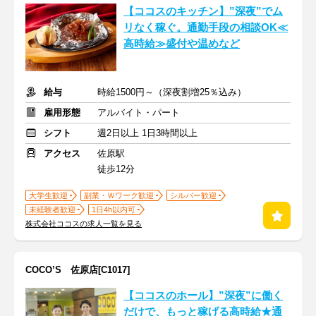
【ココスのキッチン】”深夜”でム
リなく稼ぐ。通勤手段の相談OK≪
高時給≫盛付や温めなど
給与
時給1500円～（深夜割増25％込み）
雇用形態
アルバイト・パート
シフト
週2日以上 1日3時間以上
アクセス
佐原駅
徒歩12分
大学生歓迎
副業・Ｗワーク歓迎
シルバー歓迎
未経験者歓迎
1日4h以内可
株式会社ココスの求人一覧を見る
COCO’S 佐原店[C1017]
【ココスのホール】”深夜”に働く
だけで、もっと稼げる高時給★通