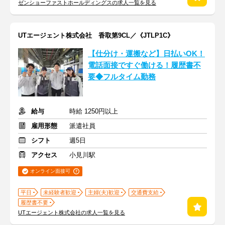
ゼンショーファストホールディングスの求人一覧を見る
UTエージェント株式会社 香取第9CL／《JTLP1C》
【仕分け・運搬など】日払いOK！
電話面接ですぐ働ける！履歴書不
要◆フルタイム勤務
給与
時給 1250円以上
雇用形態
派遣社員
シフト
週5日
アクセス
小見川駅
オンライン面接可
平日
未経験者歓迎
主婦(夫)歓迎
交通費支給
履歴書不要
UTエージェント株式会社の求人一覧を見る