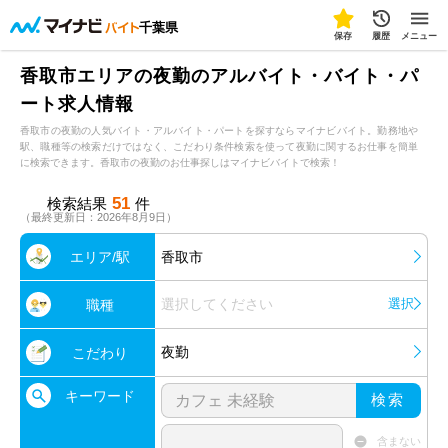
千葉県
保存
履歴
メニュー
香取市エリアの夜勤のアルバイト・バイト・パ
ート求人情報
香取市の夜勤の人気バイト・アルバイト・パートを探すならマイナビバイト。勤務地や
駅、職種等の検索だけではなく、こだわり条件検索を使って夜勤に関するお仕事を簡単
に検索できます。香取市の夜勤のお仕事探しはマイナビバイトで検索！
51
検索結果
件
（最終更新日：2026年8月9日）
エリア/駅
香取市
選択してください
選択
職種
夜勤
こだわり
キーワード
検索
含まない