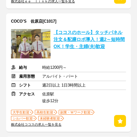
株式会社ｅｅ ｌｉｎｋの求人一覧を見る
COCO’S 佐原店[C1017]
【ココスのホール】タッチパネル
注文＆配膳ロボ導入！週2～短時間
OK！学生・主婦(夫)歓迎
給与
時給1200円～
雇用形態
アルバイト・パート
シフト
週2日以上 1日3時間以上
アクセス
佐原駅
徒歩12分
大学生歓迎
高校生歓迎
副業・Ｗワーク歓迎
シルバー歓迎
未経験者歓迎
株式会社ココスの求人一覧を見る