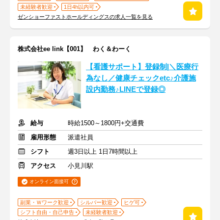
未経験者歓迎
1日4h以内可
ゼンショーファストホールディングスの求人一覧を見る
株式会社ee link【001】 わく＆わーく
【看護サポート】登録制|＼医療行
為なし／健康チェックetc♪介護施
設内勤務♪LINEで登録◎
給与
時給1500～1800円+交通費
雇用形態
派遣社員
シフト
週3日以上 1日7時間以上
アクセス
小見川駅
オンライン面接可
副業・Ｗワーク歓迎
シルバー歓迎
ヒゲ可
シフト自由・自己申告
未経験者歓迎