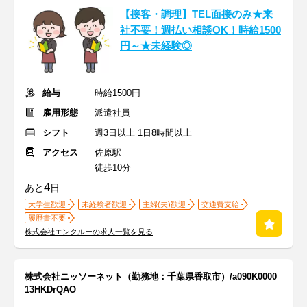
【接客・調理】TEL面接のみ★来
社不要！週払い相談OK！時給1500
円～★未経験◎
給与
時給1500円
雇用形態
派遣社員
シフト
週3日以上 1日8時間以上
アクセス
佐原駅
徒歩10分
4
あと
日
大学生歓迎
未経験者歓迎
主婦(夫)歓迎
交通費支給
履歴書不要
株式会社エンクルーの求人一覧を見る
株式会社ニッソーネット（勤務地：千葉県香取市）/a090K0000
13HKDrQAO