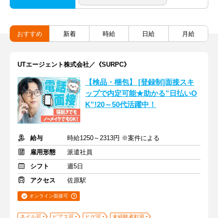
おすすめ
新着
時給
日給
月給
UTエージェント株式会社／《SURPC》
【検品・梱包】 [登録制]面接スキ
ップで内定可能★助かる”日払いO
K”!20～50代活躍中！
給与
時給1250～2313円 ※案件による
雇用形態
派遣社員
シフト
週5日
アクセス
佐原駅
オンライン面接可
ネイル可
ピアス可
ヒゲ可
未経験者歓迎