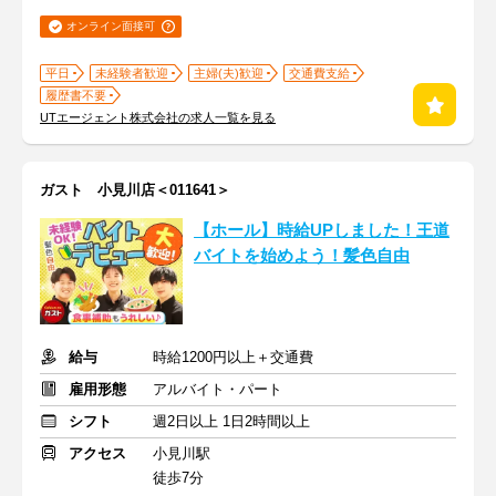
オンライン面接可
平日
未経験者歓迎
主婦(夫)歓迎
交通費支給
履歴書不要
UTエージェント株式会社の求人一覧を見る
ガスト 小見川店＜011641＞
【ホール】時給UPしました！王道
バイトを始めよう！髪色自由
給与
時給1200円以上＋交通費
雇用形態
アルバイト・パート
シフト
週2日以上 1日2時間以上
アクセス
小見川駅
徒歩7分