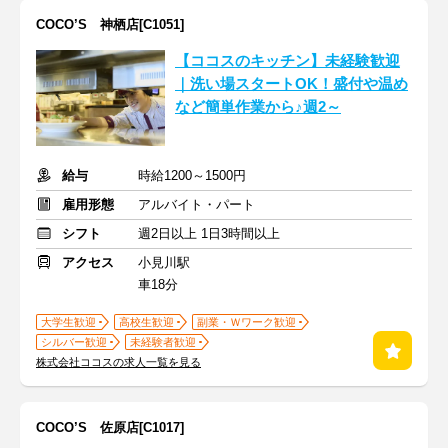
COCO’S 神栖店[C1051]
【ココスのキッチン】未経験歓迎
｜洗い場スタートOK！盛付や温め
など簡単作業から♪週2～
給与
時給1200～1500円
雇用形態
アルバイト・パート
シフト
週2日以上 1日3時間以上
アクセス
小見川駅
車18分
大学生歓迎
高校生歓迎
副業・Ｗワーク歓迎
シルバー歓迎
未経験者歓迎
株式会社ココスの求人一覧を見る
COCO’S 佐原店[C1017]