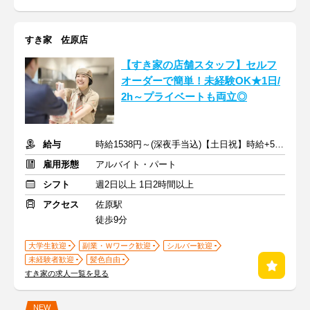
すき家 佐原店
【すき家の店舗スタッフ】セルフ
オーダーで簡単！未経験OK★1日/
2h～プライベートも両立◎
給与
時給1538円～(深夜手当込)【土日祝】時給+50円 ※交通費支給
雇用形態
アルバイト・パート
シフト
週2日以上 1日2時間以上
アクセス
佐原駅
徒歩9分
大学生歓迎
副業・Ｗワーク歓迎
シルバー歓迎
未経験者歓迎
髪色自由
すき家の求人一覧を見る
NEW