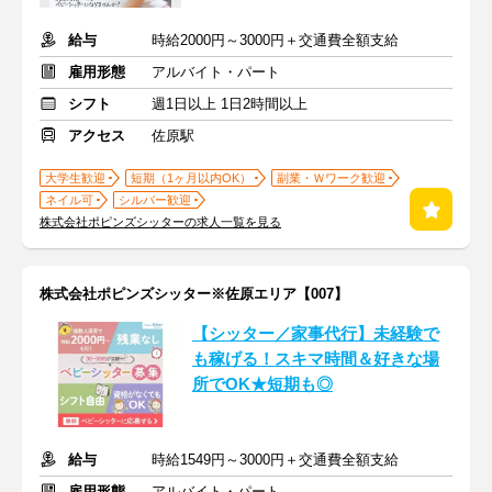
給与
時給2000円～3000円＋交通費全額支給
雇用形態
アルバイト・パート
シフト
週1日以上 1日2時間以上
アクセス
佐原駅
大学生歓迎
短期（1ヶ月以内OK）
副業・Ｗワーク歓迎
ネイル可
シルバー歓迎
株式会社ポピンズシッターの求人一覧を見る
株式会社ポピンズシッター※佐原エリア【007】
【シッター／家事代行】未経験で
も稼げる！スキマ時間＆好きな場
所でOK★短期も◎
給与
時給1549円～3000円＋交通費全額支給
雇用形態
アルバイト・パート