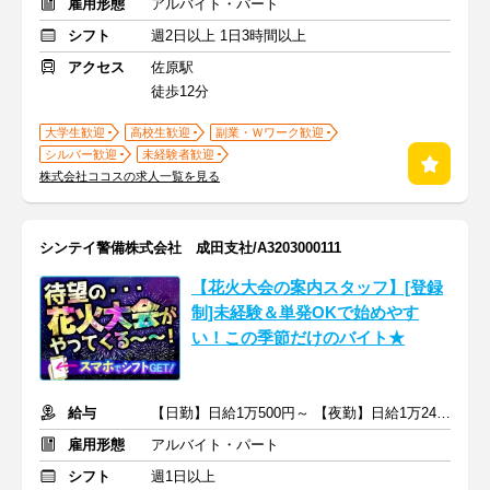
雇用形態
アルバイト・パート
シフト
週2日以上 1日3時間以上
アクセス
佐原駅
徒歩12分
大学生歓迎
高校生歓迎
副業・Ｗワーク歓迎
シルバー歓迎
未経験者歓迎
株式会社ココスの求人一覧を見る
シンテイ警備株式会社 成田支社/A3203000111
【花火大会の案内スタッフ】[登録
制]未経験＆単発OKで始めやす
い！この季節だけのバイト★
給与
【日勤】日給1万500円～ 【夜勤】日給1万2474円以上 ＋交通費
雇用形態
アルバイト・パート
シフト
週1日以上