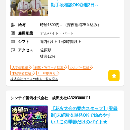
勤手段相談OK◎週2日～
給与
時給1500円～（深夜割増25％込み）
雇用形態
アルバイト・パート
シフト
週2日以上 1日3時間以上
アクセス
佐原駅
徒歩12分
大学生歓迎
副業・Ｗワーク歓迎
シルバー歓迎
未経験者歓迎
1日4h以内可
株式会社ココスの求人一覧を見る
シンテイ警備株式会社 成田支社/A3203000111
【花火大会の案内スタッフ】[登録
制]未経験＆単発OKで始めやす
い！この季節だけのバイト★