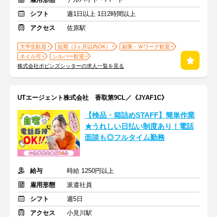
シフト
週1日以上 1日2時間以上
アクセス
佐原駅
大学生歓迎
短期（1ヶ月以内OK）
副業・Ｗワーク歓迎
ネイル可
シルバー歓迎
株式会社ポピンズシッターの求人一覧を見る
UTエージェント株式会社 香取第9CL／《JYAF1C》
【検品・箱詰めSTAFF】簡単作業
★うれしい日払い制度あり！電話
面談も◎フルタイム勤務
給与
時給 1250円以上
雇用形態
派遣社員
シフト
週5日
アクセス
小見川駅