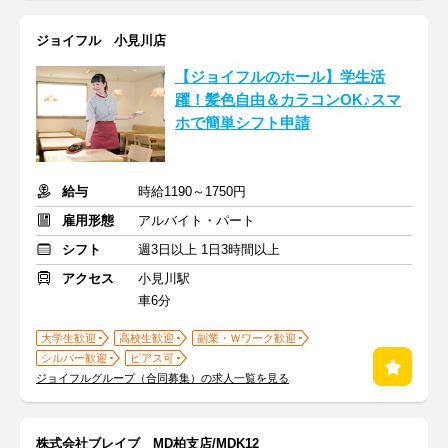
ジョイフル 小見川店
【ジョイフルのホール】学生活
躍！髪色自由＆カラコンOK♪スマ
ホで簡単シフト申請
給与
時給1190～1750円
雇用形態
アルバイト・パート
シフト
週3日以上 1日3時間以上
アクセス
小見川駅
車6分
大学生歓迎
高校生歓迎
副業・Ｗワーク歓迎
シルバー歓迎
ピアス可
ジョイフルグループ（合同募集）の求人一覧を見る
株式会社ブレイブ MD柏支店/MDK12