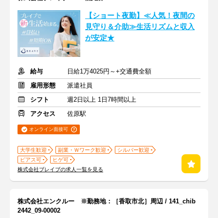
【ショート夜勤】≪人気！夜間の
見守り＆介助≫生活リズムと収入
が安定★
給与
日給1万4025円～+交通費全額
雇用形態
派遣社員
シフト
週2日以上 1日7時間以上
アクセス
佐原駅
オンライン面接可
大学生歓迎
副業・Ｗワーク歓迎
シルバー歓迎
ピアス可
ヒゲ可
株式会社ブレイブの求人一覧を見る
株式会社エンクルー ※勤務地：［香取市北］周辺 / 141_chib
2442_09-00002