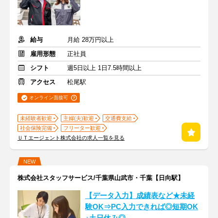
給与
月給 28万円以上
雇用形態
正社員
シフト
週5日以上 1日7.5時間以上
アクセス
松尾駅
オンライン面接可
未経験者歓迎
主婦(夫)歓迎
交通費支給
社会保険完備
フリーター歓迎
ＵＴエージェント株式会社の求人一覧を見る
NEW
株式会社スタッフサービス/千葉県山武市・千葉【日向駅】
【データ入力】成績表など★未経
験OK⇒PC入力できれば◎短期OK