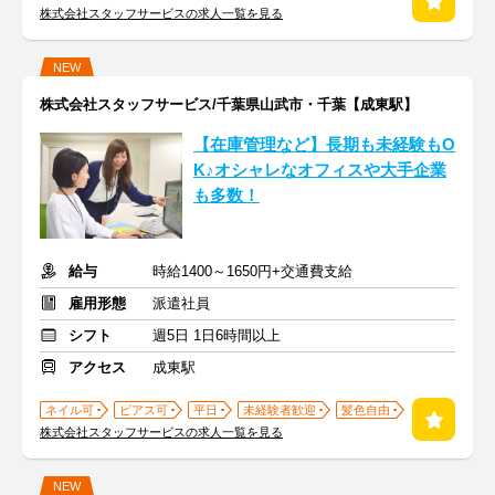
株式会社スタッフサービスの求人一覧を見る
NEW
株式会社スタッフサービス/千葉県山武市・千葉【成東駅】
【在庫管理など】長期も未経験もO
K♪オシャレなオフィスや大手企業
も多数！
給与
時給1400～1650円+交通費支給
雇用形態
派遣社員
シフト
週5日 1日6時間以上
アクセス
成東駅
ネイル可
ピアス可
平日
未経験者歓迎
髪色自由
株式会社スタッフサービスの求人一覧を見る
NEW