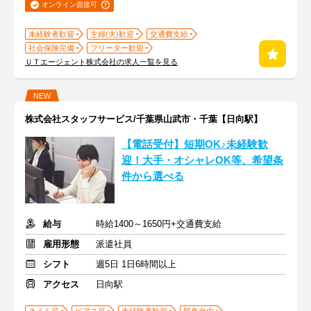
オンライン面接可
未経験者歓迎
主婦(夫)歓迎
交通費支給
社会保険完備
フリーター歓迎
ＵＴエージェント株式会社の求人一覧を見る
NEW
株式会社スタッフサービス/千葉県山武市・千葉【日向駅】
【電話受付】短期OK♪未経験歓
迎！大手・オシャレOK等、希望条
件から選べる
給与
時給1400～1650円+交通費支給
雇用形態
派遣社員
シフト
週5日 1日6時間以上
アクセス
日向駅