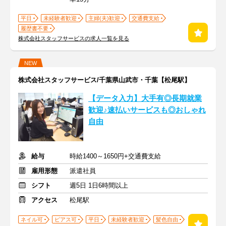
平日
未経験者歓迎
主婦(夫)歓迎
交通費支給
履歴書不要
株式会社スタッフサービスの求人一覧を見る
NEW
株式会社スタッフサービス/千葉県山武市・千葉【松尾駅】
【データ入力】大手有◎長期就業
歓迎♪速払いサービスも◎おしゃれ
自由
給与
時給1400～1650円+交通費支給
雇用形態
派遣社員
シフト
週5日 1日6時間以上
アクセス
松尾駅
ネイル可
ピアス可
平日
未経験者歓迎
髪色自由