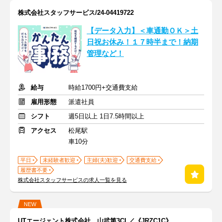
株式会社スタッフサービス/24-04419722
【データ入力】＜車通勤ＯＫ＞土
日祝お休み！１７時半まで！納期
管理など！
給与
時給1700円+交通費支給
雇用形態
派遣社員
シフト
週5日以上 1日7.5時間以上
アクセス
松尾駅
車10分
平日
未経験者歓迎
主婦(夫)歓迎
交通費支給
履歴書不要
株式会社スタッフサービスの求人一覧を見る
NEW
UTエージェント株式会社 山武第3CL／《JRZC1C》