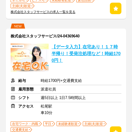
ネイル可
ピアス可
未経験者歓迎
髪色自由
主婦(夫)歓迎
株式会社スタッフサービスの求人一覧を見る
NEW
株式会社スタッフサービス/24-04369640
【データ入力】在宅あり！１７時
半帰り！受発注処理など！時給170
0円！
給与
時給1700円+交通費支給
雇用形態
派遣社員
シフト
週5日以上 1日7.5時間以上
アクセス
松尾駅
車10分
在宅ワーク・内職
平日
未経験者歓迎
主婦(夫)歓迎
交通費支給