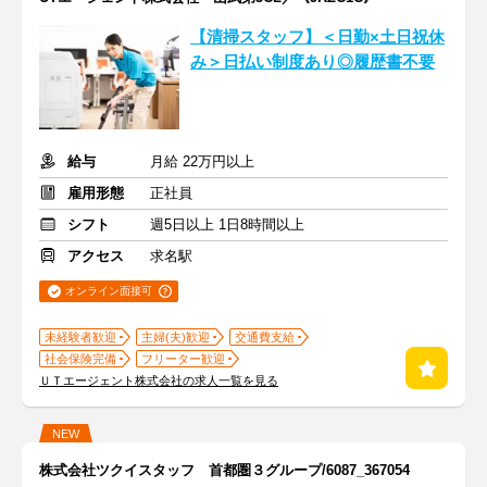
【清掃スタッフ】＜日勤×土日祝休
み＞日払い制度あり◎履歴書不要
給与
月給 22万円以上
雇用形態
正社員
シフト
週5日以上 1日8時間以上
アクセス
求名駅
オンライン面接可
未経験者歓迎
主婦(夫)歓迎
交通費支給
社会保険完備
フリーター歓迎
ＵＴエージェント株式会社の求人一覧を見る
NEW
株式会社ツクイスタッフ 首都圏３グループ/6087_367054