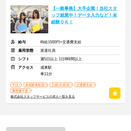
【一般事務】大手企業！当社スタ
ッフ就業中！データ入力など！未
経験ＯＫ！
給与
時給1500円+交通費支給
雇用形態
派遣社員
シフト
週5日以上 1日8時間以上
アクセス
成東駅
車11分
平日
未経験者歓迎
主婦(夫)歓迎
交通費支給
履歴書不要
株式会社スタッフサービスの求人一覧を見る