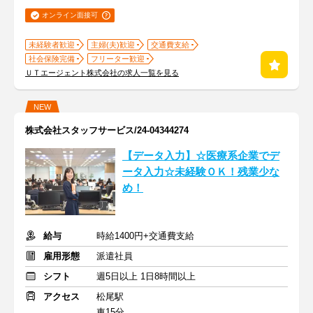
オンライン面接可
未経験者歓迎
主婦(夫)歓迎
交通費支給
社会保険完備
フリーター歓迎
ＵＴエージェント株式会社の求人一覧を見る
NEW
株式会社スタッフサービス/24-04344274
【データ入力】☆医療系企業でデ
ータ入力☆未経験ＯＫ！残業少な
め！
給与
時給1400円+交通費支給
雇用形態
派遣社員
シフト
週5日以上 1日8時間以上
アクセス
松尾駅
車15分