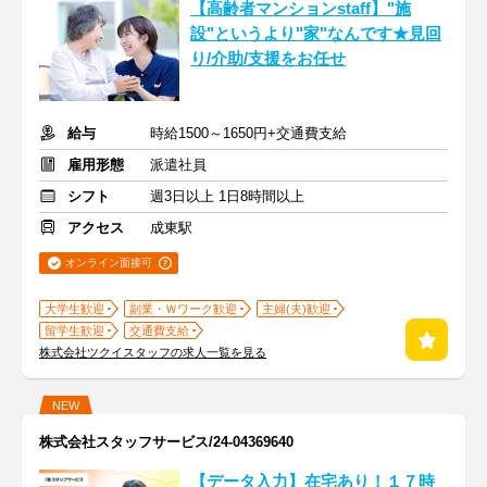
【高齢者マンションstaff】"施
設"というより"家"なんです★見回
り/介助/支援をお任せ
給与
時給1500～1650円+交通費支給
雇用形態
派遣社員
シフト
週3日以上 1日8時間以上
アクセス
成東駅
オンライン面接可
大学生歓迎
副業・Ｗワーク歓迎
主婦(夫)歓迎
留学生歓迎
交通費支給
株式会社ツクイスタッフの求人一覧を見る
NEW
株式会社スタッフサービス/24-04369640
【データ入力】在宅あり！１７時