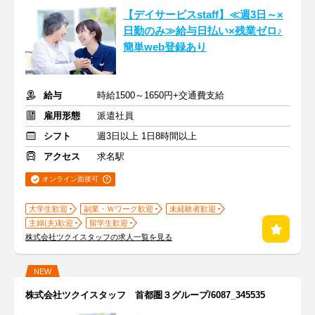
【デイサービスstaff】≪週3日～×
日勤のみ≫給与日払い×残業ゼロ♪
簡単web登録あり
給与
時給1500～1650円+交通費支給
雇用形態
派遣社員
シフト
週3日以上 1日8時間以上
アクセス
求名駅
オンライン面接可
大学生歓迎
副業・Ｗワーク歓迎
未経験者歓迎
主婦(夫)歓迎
留学生歓迎
株式会社ツクイスタッフの求人一覧を見る
NEW
株式会社ツクイスタッフ 首都圏３グループ/6087_345535