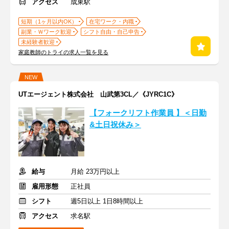
アクセス
成東駅
短期（1ヶ月以内OK）
在宅ワーク・内職
副業・Ｗワーク歓迎
シフト自由・自己申告
未経験者歓迎
家庭教師のトライの求人一覧を見る
NEW
UTエージェント株式会社 山武第3CL／《JYRC1C》
【フォークリフト作業員 】＜日勤
&土日祝休み＞
給与
月給 23万円以上
雇用形態
正社員
シフト
週5日以上 1日8時間以上
アクセス
求名駅