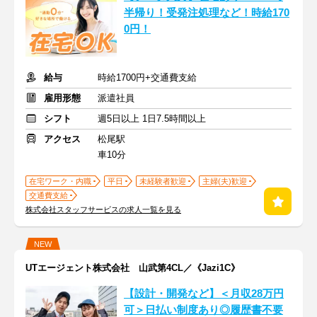
半帰り！受発注処理など！時給170
0円！
給与
時給1700円+交通費支給
雇用形態
派遣社員
シフト
週5日以上 1日7.5時間以上
アクセス
松尾駅
車10分
在宅ワーク・内職
平日
未経験者歓迎
主婦(夫)歓迎
交通費支給
株式会社スタッフサービスの求人一覧を見る
NEW
UTエージェント株式会社 山武第4CL／《Jazi1C》
【設計・開発など】＜月収28万円
可＞日払い制度あり◎履歴書不要