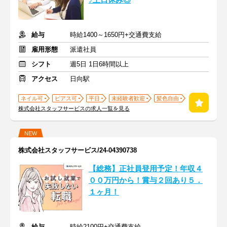
♪土日休み◎
給与
時給1400～1650円+交通費支給
雇用形態
派遣社員
シフト
週5日 1日6時間以上
アクセス
日向駅
ネイル可
ピアス可
平日
未経験者歓迎
髪色自由
株式会社スタッフサービスの求人一覧を見る
NEW
株式会社スタッフサービス/24-04390738
【総務】正社員登用予定！年収４
００万円から！賞与２回あり５．
１ヶ月！
給与
時給2100円+交通費支給