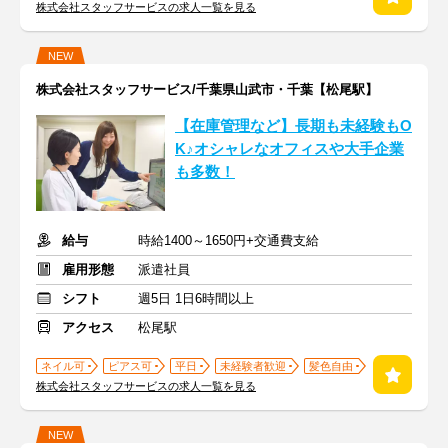
株式会社スタッフサービスの求人一覧を見る
NEW
株式会社スタッフサービス/千葉県山武市・千葉【松尾駅】
【在庫管理など】長期も未経験もO
K♪オシャレなオフィスや大手企業
も多数！
給与
時給1400～1650円+交通費支給
雇用形態
派遣社員
シフト
週5日 1日6時間以上
アクセス
松尾駅
ネイル可
ピアス可
平日
未経験者歓迎
髪色自由
株式会社スタッフサービスの求人一覧を見る
NEW