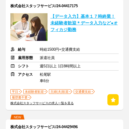
株式会社スタッフサービス/24-04417175
【データ入力】基本１７時終業！
未経験者歓迎＊データ入力など●オ
フィカジ勤務
給与
時給1500円+交通費支給
雇用形態
派遣社員
シフト
週5日以上 1日8時間以上
アクセス
松尾駅
車6分
平日
未経験者歓迎
主婦(夫)歓迎
交通費支給
履歴書不要
株式会社スタッフサービスの求人一覧を見る
NEW
株式会社スタッフサービス/24-04429496