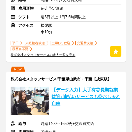
雇用形態
紹介予定派遣
シフト
週5日以上 1日7.5時間以上
アクセス
松尾駅
車10分
平日
未経験者歓迎
主婦(夫)歓迎
交通費支給
履歴書不要
株式会社スタッフサービスの求人一覧を見る
NEW
株式会社スタッフサービス/千葉県山武市・千葉【成東駅】
【データ入力】大手有◎長期就業
歓迎♪速払いサービスも◎おしゃれ
自由
給与
時給1400～1650円+交通費支給