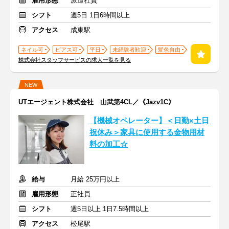
雇用形態
派遣社員
シフト
週5日 1日6時間以上
アクセス
成東駅
ネイル可
ピアス可
平日
未経験者歓迎
髪色自由
株式会社スタッフサービスの求人一覧を見る
NEW
UTエージェント株式会社 山武第4CL／《Jazv1C》
【機械オペレーター】＜日勤×土日
祝休み＞家具に使用する金物用材
料の加工☆
給与
月給 25万円以上
雇用形態
正社員
シフト
週5日以上 1日7.5時間以上
アクセス
松尾駅