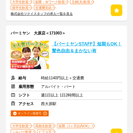
大学生歓迎
副業・Ｗワーク歓迎
主婦(夫)歓迎
留学生歓迎
交通費支給
株式会社ツクイスタッフの求人一覧を見る
バーミヤン 大原店＜171003＞
【バーミヤンSTAFF】短期もOK！
髪色自由＆まかない有
給与
時給1140円以上＋交通費
雇用形態
アルバイト・パート
シフト
週1日以上 1日2時間以上
アクセス
西大原駅
オンライン面接可
大学生歓迎
高校生歓迎
短期（1ヶ月以内OK）
シルバー歓迎
ピアス可