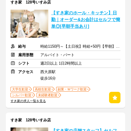
すき家 128号いすみ店
【すき家のホール・キッチン】日
勤｜オーダー&お会計はセルフで簡
単◎[早朝手当あり]
給与
時給1150円～【土日祝】時給+50円【早朝】時給+200円
雇用形態
アルバイト・パート
シフト
週2日以上 1日2時間以上
アクセス
西大原駅
徒歩16分
大学生歓迎
高校生歓迎
副業・Ｗワーク歓迎
シルバー歓迎
未経験者歓迎
すき家の求人一覧を見る
すき家 128号いすみ店
【すき家の店舗スタッフ】セルフ