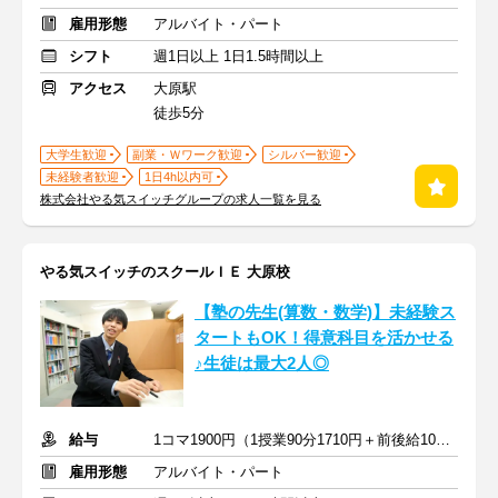
雇用形態
アルバイト・パート
シフト
週1日以上 1日1.5時間以上
アクセス
大原駅
徒歩5分
大学生歓迎
副業・Ｗワーク歓迎
シルバー歓迎
未経験者歓迎
1日4h以内可
株式会社やる気スイッチグループの求人一覧を見る
やる気スイッチのスクールＩＥ 大原校
【塾の先生(算数・数学)】未経験ス
タートもOK！得意科目を活かせる
♪生徒は最大2人◎
給与
1コマ1900円（1授業90分1710円＋前後給10分190円）
雇用形態
アルバイト・パート