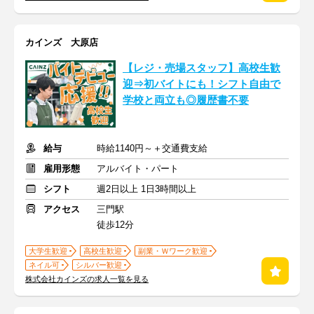
カインズ 大原店
【レジ・売場スタッフ】高校生歓
迎⇒初バイトにも！シフト自由で
学校と両立も◎履歴書不要
給与
時給1140円～＋交通費支給
雇用形態
アルバイト・パート
シフト
週2日以上 1日3時間以上
アクセス
三門駅
徒歩12分
大学生歓迎
高校生歓迎
副業・Ｗワーク歓迎
ネイル可
シルバー歓迎
株式会社カインズの求人一覧を見る