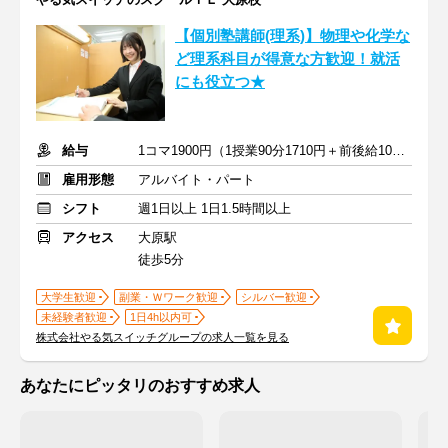
【個別塾講師(理系)】物理や化学な
ど理系科目が得意な方歓迎！就活
にも役立つ★
給与
1コマ1900円（1授業90分1710円＋前後給10分190円）
雇用形態
アルバイト・パート
シフト
週1日以上 1日1.5時間以上
アクセス
大原駅
徒歩5分
大学生歓迎
副業・Ｗワーク歓迎
シルバー歓迎
未経験者歓迎
1日4h以内可
株式会社やる気スイッチグループの求人一覧を見る
あなたにピッタリのおすすめ求人