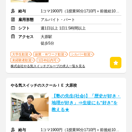
給与
1コマ1900円（1授業90分1710円＋前後給10分190円）
雇用形態
アルバイト・パート
シフト
週1日以上 1日1.5時間以上
アクセス
大原駅
徒歩5分
大学生歓迎
副業・Ｗワーク歓迎
シルバー歓迎
未経験者歓迎
1日4h以内可
株式会社やる気スイッチグループの求人一覧を見る
やる気スイッチのスクールＩＥ 大原校
【塾の先生(社会)】「歴史が好き・
地理が好き」⇒生徒にも"好き"を
教える★
給与
1コマ1900円（1授業90分1710円＋前後給10分190円）