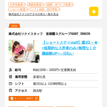
大学生歓迎
高校生歓迎
副業・Ｗワーク歓迎
シルバー歓迎
シフト自由・自己申告
株式会社クスリのアオキの求人一覧を見る
NEW
株式会社ツクイスタッフ 首都圏３グループ/6087_390039
【ショートステイstaff】週3日～★
<短期的な入所者のみ>無理なく介
護経験UPへ♪日払い
給与
時給1500～1650円+交通費支給
雇用形態
派遣社員
シフト
週3日以上 1日8時間以上
アクセス
国吉駅
オンライン面接可