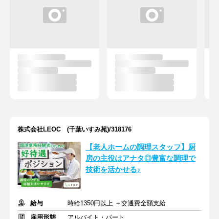
株式会社LEOC (千葉いすみ苑)/318176
【老人ホームの調理スタッフ】厨
房の主役はアナタ◎豊富な調理で
技術を活かせる♪
給与
時給1350円以上 ＋交通費全額支給
雇用形態
アルバイト・パート