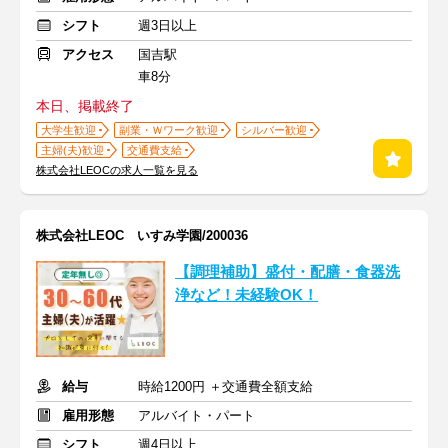
シフト
週3日以上
アクセス
国吉駅
車8分
本日、掲載終了
大学生歓迎
副業・Ｗワーク歓迎
シルバー歓迎
主婦(夫)歓迎
交通費支給
株式会社LEOCの求人一覧を見る
株式会社LEOC いすみ学園/200036
【調理補助】盛付・配膳・食器洗
浄など！未経験OK！
給与
時給1200円 ＋交通費全額支給
雇用形態
アルバイト・パート
シフト
週4日以上