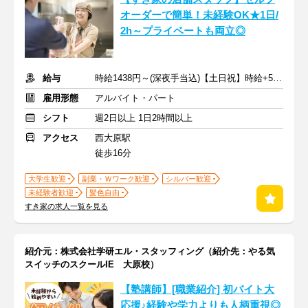
オーダーで簡単！未経験OK★1日/
2h～プライベートも両立◎
給与
時給1438円～(深夜手当込)【土日祝】時給+50円 ※交通費支給
雇用形態
アルバイト・パート
シフト
週2日以上 1日2時間以上
アクセス
西大原駅
徒歩16分
大学生歓迎
副業・Ｗワーク歓迎
シルバー歓迎
未経験者歓迎
髪色自由
すき家の求人一覧を見る
紹介元：株式会社学研エル・スタッフィング（紹介先：やる気
スイッチのスクールIE 大原校）
【塾講師】[職業紹介] 初バイト大
応援♪経験や学力よりも人柄重視◎