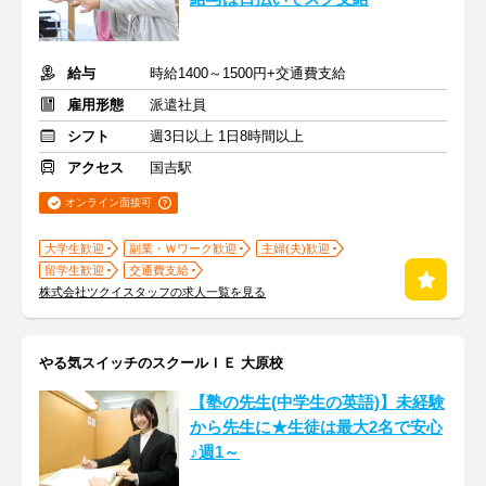
給与
時給1400～1500円+交通費支給
雇用形態
派遣社員
シフト
週3日以上 1日8時間以上
アクセス
国吉駅
オンライン面接可
大学生歓迎
副業・Ｗワーク歓迎
主婦(夫)歓迎
留学生歓迎
交通費支給
株式会社ツクイスタッフの求人一覧を見る
やる気スイッチのスクールＩＥ 大原校
【塾の先生(中学生の英語)】未経験
から先生に★生徒は最大2名で安心
♪週1～