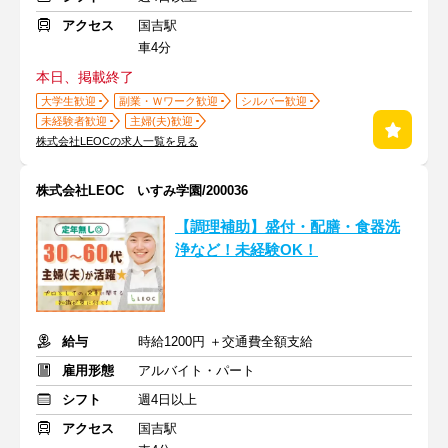
アクセス
国吉駅
車4分
本日、掲載終了
大学生歓迎
副業・Ｗワーク歓迎
シルバー歓迎
未経験者歓迎
主婦(夫)歓迎
株式会社LEOCの求人一覧を見る
株式会社LEOC いすみ学園/200036
【調理補助】盛付・配膳・食器洗
浄など！未経験OK！
給与
時給1200円 ＋交通費全額支給
雇用形態
アルバイト・パート
シフト
週4日以上
アクセス
国吉駅