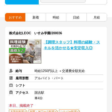
おすすめ
新着
時給
日給
月給
株式会社LEOC いすみ学園/200036
【調理スタッフ】料理の経験・ス
キルを活かせる★安定収入◎
給与
時給1250円以上 ＋交通費全額支給
雇用形態
アルバイト・パート
シフト
アクセス
国吉駅
車4分
本日、掲載終了
大学生歓迎
副業・Ｗワーク歓迎
シルバー歓迎