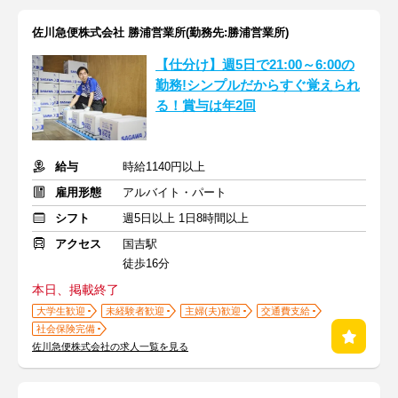
佐川急便株式会社 勝浦営業所(勤務先:勝浦営業所)
【仕分け】週5日で21:00～6:00の
勤務!シンプルだからすぐ覚えられ
る！賞与は年2回
給与
時給1140円以上
雇用形態
アルバイト・パート
シフト
週5日以上 1日8時間以上
アクセス
国吉駅
徒歩16分
本日、掲載終了
大学生歓迎
未経験者歓迎
主婦(夫)歓迎
交通費支給
社会保険完備
佐川急便株式会社の求人一覧を見る