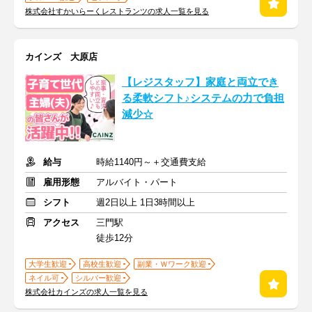
株式会社すかいらーくレストランツの求人一覧を見る
カインズ 大原店
【レジスタッフ】家庭と両立でき
る柔軟シフト♪システムの力で負担
減少☆
給与
時給1140円～＋交通費支給
雇用形態
アルバイト・パート
シフト
週2日以上 1日3時間以上
アクセス
三門駅
徒歩12分
大学生歓迎
高校生歓迎
副業・Ｗワーク歓迎
ネイル可
シルバー歓迎
株式会社カインズの求人一覧を見る