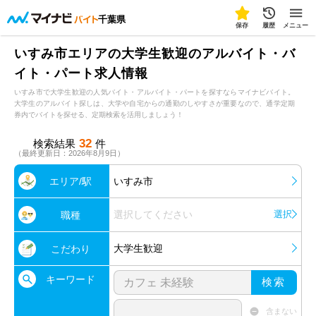
千葉県
保存
履歴
メニュー
いすみ市エリアの大学生歓迎のアルバイト・バ
イト・パート求人情報
いすみ市で大学生歓迎の人気バイト・アルバイト・パートを探すならマイナビバイト。
大学生のアルバイト探しは、大学や自宅からの通勤のしやすさが重要なので、通学定期
券内でバイトを探せる、定期検索を活用しましょう！
32
検索結果
件
（最終更新日：2026年8月9日）
エリア/駅
いすみ市
選択してください
選択
職種
大学生歓迎
こだわり
キーワード
検索
含まない