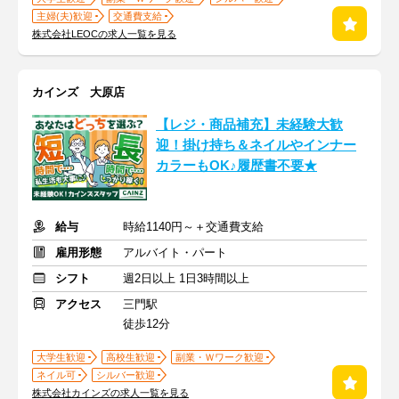
主婦(夫)歓迎
交通費支給
株式会社LEOCの求人一覧を見る
カインズ 大原店
【レジ・商品補充】未経験大歓
迎！掛け持ち＆ネイルやインナー
カラーもOK♪履歴書不要★
給与
時給1140円～＋交通費支給
雇用形態
アルバイト・パート
シフト
週2日以上 1日3時間以上
アクセス
三門駅
徒歩12分
大学生歓迎
高校生歓迎
副業・Ｗワーク歓迎
ネイル可
シルバー歓迎
株式会社カインズの求人一覧を見る