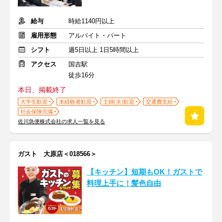
給与
時給1140円以上
雇用形態
アルバイト・パート
シフト
週5日以上 1日5時間以上
アクセス
国吉駅
徒歩16分
本日、掲載終了
大学生歓迎
未経験者歓迎
主婦(夫)歓迎
交通費支給
社会保険完備
佐川急便株式会社の求人一覧を見る
ガスト 大原店＜018566＞
【キッチン】短期もOK！ガストで
料理上手に！髪色自由