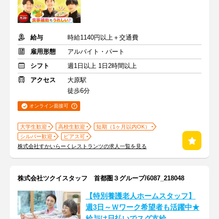
給与
時給1140円以上＋交通費
雇用形態
アルバイト・パート
シフト
週1日以上 1日2時間以上
アクセス
大原駅
徒歩6分
オンライン面接可
大学生歓迎
高校生歓迎
短期（1ヶ月以内OK）
シルバー歓迎
ピアス可
株式会社すかいらーくレストランツの求人一覧を見る
株式会社ツクイスタッフ 首都圏３グループ/6087_218048
【特別養護老人ホームスタッフ】
週3日～Ｗワーク希望者も活躍中★
給与は日払いでスグ支給