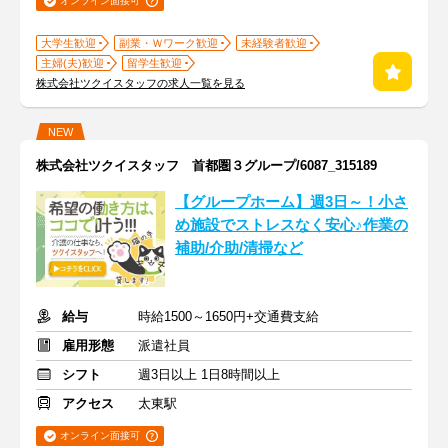
オンライン面接可
大学生歓迎
副業・Ｗワーク歓迎
未経験者歓迎
主婦(夫)歓迎
留学生歓迎
株式会社ツクイスタッフの求人一覧を見る
NEW
株式会社ツクイスタッフ 首都圏３グループ/6087_315189
【グループホーム】週3日～！小さ
め施設でストレスなく安心♪作業の
補助/介助/清掃など
給与
時給1500～1650円+交通費支給
雇用形態
派遣社員
シフト
週3日以上 1日8時間以上
アクセス
太東駅
オンライン面接可