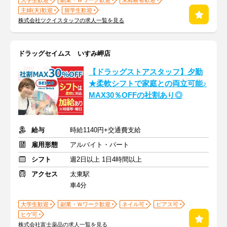
大学生歓迎
副業・Ｗワーク歓迎
未経験者歓迎
主婦(夫)歓迎
留学生歓迎
株式会社ツクイスタッフの求人一覧を見る
ドラッグセイムス いすみ岬店
【ドラッグストアスタッフ】夕勤
★柔軟シフトで家庭との両立可能♪
MAX30％OFFの社割あり◎
給与
時給1140円+交通費支給
雇用形態
アルバイト・パート
シフト
週2日以上 1日4時間以上
アクセス
太東駅
車4分
大学生歓迎
副業・Ｗワーク歓迎
ネイル可
ピアス可
ヒゲ可
株式会社富士薬品の求人一覧を見る