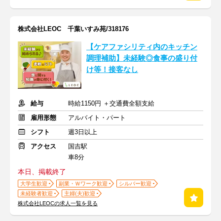
株式会社LEOC 千葉いすみ苑/318176
【ケアファシリティ内のキッチン
調理補助】未経験◎食事の盛り付
け等！接客なし
給与
時給1150円 ＋交通費全額支給
雇用形態
アルバイト・パート
シフト
週3日以上
アクセス
国吉駅
車8分
本日、掲載終了
大学生歓迎
副業・Ｗワーク歓迎
シルバー歓迎
未経験者歓迎
主婦(夫)歓迎
株式会社LEOCの求人一覧を見る