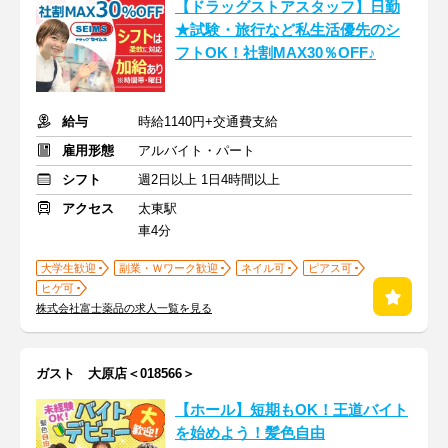
【ドラッグストアスタッフ】日勤
★試験・旅行など私生活優先のシ
フトOK！社割MAX30％OFF♪
給与
時給1140円+交通費支給
雇用形態
アルバイト・パート
シフト
週2日以上 1日4時間以上
アクセス
太東駅
車4分
大学生歓迎
副業・Ｗワーク歓迎
ネイル可
ピアス可
ヒゲ可
株式会社富士薬品の求人一覧を見る
ガスト 大原店＜018566＞
【ホール】短期もOK！王道バイト
を始めよう！髪色自由