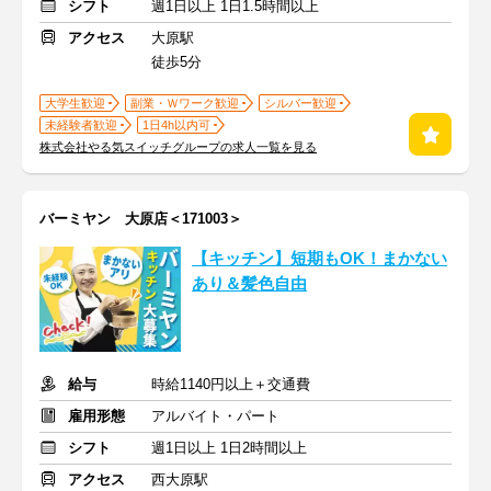
シフト
週1日以上 1日1.5時間以上
アクセス
大原駅
徒歩5分
大学生歓迎
副業・Ｗワーク歓迎
シルバー歓迎
未経験者歓迎
1日4h以内可
株式会社やる気スイッチグループの求人一覧を見る
バーミヤン 大原店＜171003＞
【キッチン】短期もOK！まかない
あり＆髪色自由
給与
時給1140円以上＋交通費
雇用形態
アルバイト・パート
シフト
週1日以上 1日2時間以上
アクセス
西大原駅