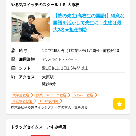
やる気スイッチのスクールＩＥ 大原校
【塾の先生(高校生の国語)】得意な
国語を活かして先生に！生徒は最
大2名★担任制◎
給与
1コマ1900円（1授業90分1710円＋前後給10分190円）
雇用形態
アルバイト・パート
シフト
週1日以上 1日1.5時間以上
アクセス
大原駅
徒歩5分
大学生歓迎
副業・Ｗワーク歓迎
シルバー歓迎
未経験者歓迎
1日4h以内可
株式会社やる気スイッチグループの求人一覧を見る
ドラッグセイムス いすみ岬店