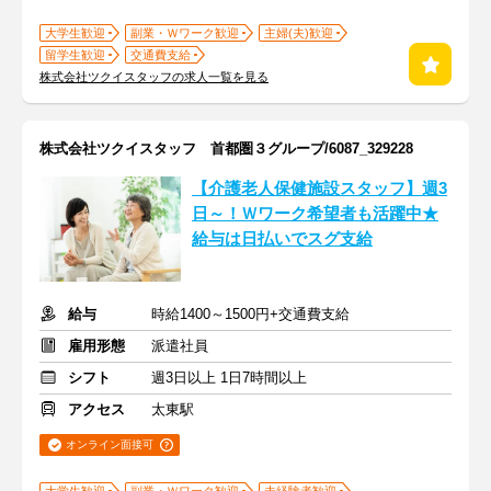
大学生歓迎
副業・Ｗワーク歓迎
主婦(夫)歓迎
留学生歓迎
交通費支給
株式会社ツクイスタッフの求人一覧を見る
株式会社ツクイスタッフ 首都圏３グループ/6087_329228
【介護老人保健施設スタッフ】週3
日～！Ｗワーク希望者も活躍中★
給与は日払いでスグ支給
給与
時給1400～1500円+交通費支給
雇用形態
派遣社員
シフト
週3日以上 1日7時間以上
アクセス
太東駅
オンライン面接可