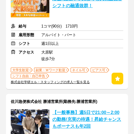
シフトの融通抜群！
給与
1コマ(90分) 1710円
雇用形態
アルバイト・パート
シフト
週1日以上
アクセス
大原駅
徒歩7分
大学生歓迎
副業・Ｗワーク歓迎
ネイル可
ピアス可
シフト自由・自己申告
株式会社学研エル・スタッフィングの求人一覧を見る
佐川急便株式会社 勝浦営業所(勤務先:勝浦営業所)
【一般事務】週5日で21:00～2:00
の勤務!充実の待遇！昇給チャンス
もボーナスも年2回