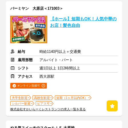
バーミヤン 大原店＜171003＞
【ホール】短期もOK！人気中華の
お店！髪色自由
給与
時給1140円以上＋交通費
雇用形態
アルバイト・パート
シフト
週1日以上 1日2時間以上
アクセス
西大原駅
オンライン面接可
大学生歓迎
高校生歓迎
短期（1ヶ月以内OK）
シルバー歓迎
ピアス可
株式会社すかいらーくレストランツの求人一覧を見る
やる気スイッチのスクールＩＥ 大原校