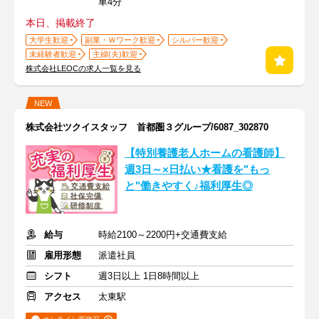
車4分
本日、掲載終了
大学生歓迎
副業・Ｗワーク歓迎
シルバー歓迎
未経験者歓迎
主婦(夫)歓迎
株式会社LEOCの求人一覧を見る
NEW
株式会社ツクイスタッフ 首都圏３グループ/6087_302870
【特別養護老人ホームの看護師】
週3日～×日払い★看護を"もっ
と"働きやすく♪福利厚生◎
給与
時給2100～2200円+交通費支給
雇用形態
派遣社員
シフト
週3日以上 1日8時間以上
アクセス
太東駅