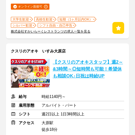
オンライン面接可
大学生歓迎
高校生歓迎
短期（1ヶ月以内OK）
シルバー歓迎
シフト自由・自己申告
株式会社すかいらーくレストランツの求人一覧を見る
クスリのアオキ いすみ大原店
【クスリのアオキスタッフ】週2～
&3時間～◎短時間も可能！希望休
も相談OK♪日祝は時給UP
給与
時給1140円～
雇用形態
アルバイト・パート
シフト
週2日以上 1日3時間以上
アクセス
大原駅
徒歩18分