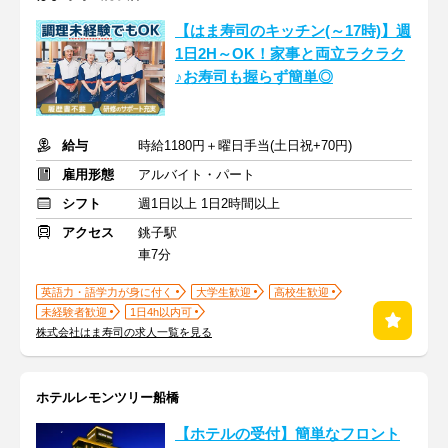
【はま寿司のキッチン(～17時)】週
1日2H～OK！家事と両立ラクラク
♪お寿司も握らず簡単◎
給与
時給1180円＋曜日手当(土日祝+70円)
雇用形態
アルバイト・パート
シフト
週1日以上 1日2時間以上
アクセス
銚子駅
車7分
英語力・語学力が身に付く
大学生歓迎
高校生歓迎
未経験者歓迎
1日4h以内可
株式会社はま寿司の求人一覧を見る
ホテルレモンツリー船橋
【ホテルの受付】簡単なフロント