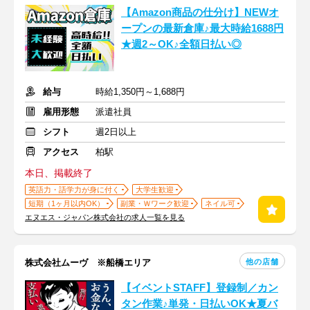
【Amazon商品の仕分け】NEWオ
ープンの最新倉庫♪最大時給1688円
★週2～OK♪全額日払い◎
給与
時給1,350円～1,688円
雇用形態
派遣社員
シフト
週2日以上
アクセス
柏駅
本日、掲載終了
英語力・語学力が身に付く
大学生歓迎
短期（1ヶ月以内OK）
副業・Ｗワーク歓迎
ネイル可
エヌエス・ジャパン株式会社の求人一覧を見る
他の店舗
株式会社ムーヴ ※船橋エリア
【イベントSTAFF】登録制／カン
タン作業♪単発・日払いOK★夏バ