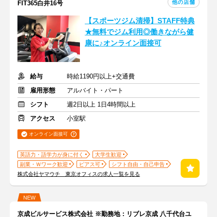
他の店舗
FIT365白井16号
【スポーツジム清掃】STAFF特典
★無料でジム利用◎働きながら健
康に♪オンライン面接可
給与
時給1190円以上+交通費
雇用形態
アルバイト・パート
シフト
週2日以上 1日4時間以上
アクセス
小室駅
オンライン面接可
英語力・語学力が身に付く
大学生歓迎
副業・Ｗワーク歓迎
ピアス可
シフト自由・自己申告
株式会社ヤマウチ 東京オフィスの求人一覧を見る
NEW
京成ビルサービス株式会社 ※勤務地：リブレ京成 八千代台ユ