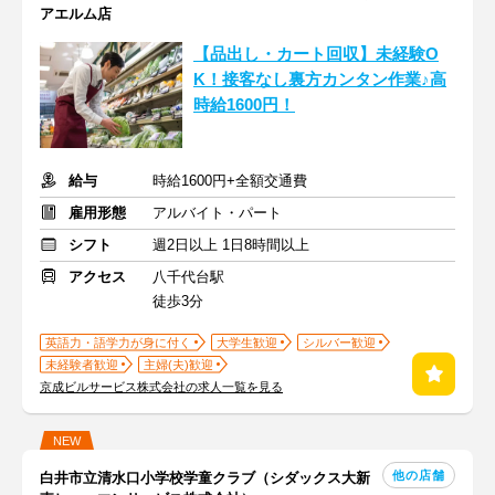
アエルム店
【品出し・カート回収】未経験O
K！接客なし裏方カンタン作業♪高
時給1600円！
給与
時給1600円+全額交通費
雇用形態
アルバイト・パート
シフト
週2日以上 1日8時間以上
アクセス
八千代台駅
徒歩3分
英語力・語学力が身に付く
大学生歓迎
シルバー歓迎
未経験者歓迎
主婦(夫)歓迎
京成ビルサービス株式会社の求人一覧を見る
NEW
他の店舗
白井市立清水口小学校学童クラブ（シダックス大新