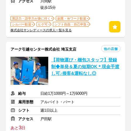
アクセス
川間駅
徒歩15分
英語力・語学力が身に付く
副業・Ｗワーク歓迎
シルバー歓迎
ヒゲ可
シフト自由・自己申告
株式会社サンレディースの求人一覧を見る
他の店舗
アーク引越センター株式会社 埼玉支店
【荷物運び・梱包スタッフ】登録
制◆単発＆夏の短期OK＊現金手渡
し可♪接客&運転なし◎
給与
日給1万1000円～1万6000円
雇用形態
アルバイト・パート
シフト
週1日以上
アクセス
戸田駅
3
あと
日