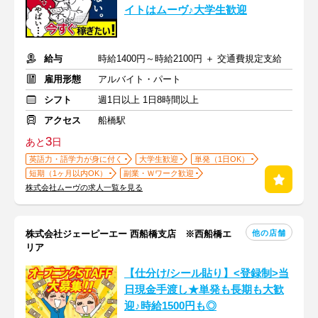
イトはムーヴ♪大学生歓迎
給与
時給1400円～時給2100円 ＋ 交通費規定支給
雇用形態
アルバイト・パート
シフト
週1日以上 1日8時間以上
アクセス
船橋駅
3
あと
日
英語力・語学力が身に付く
大学生歓迎
単発（1日OK）
短期（1ヶ月以内OK）
副業・Ｗワーク歓迎
株式会社ムーヴの求人一覧を見る
他の店舗
株式会社ジェーピーエー 西船橋支店 ※西船橋エ
リア
【仕分け/シール貼り】<登録制>当
日現金手渡し★単発も長期も大歓
迎♪時給1500円も◎