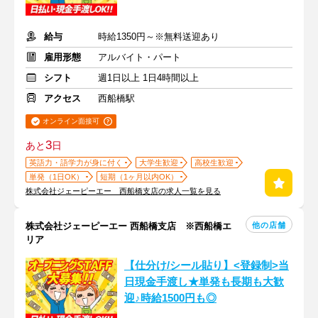
給与
時給1350円～※無料送迎あり
雇用形態
アルバイト・パート
シフト
週1日以上 1日4時間以上
アクセス
西船橋駅
オンライン面接可
3
あと
日
英語力・語学力が身に付く
大学生歓迎
高校生歓迎
単発（1日OK）
短期（1ヶ月以内OK）
株式会社ジェーピーエー 西船橋支店の求人一覧を見る
他の店舗
株式会社ジェーピーエー 西船橋支店 ※西船橋エ
リア
【仕分け/シール貼り】<登録制>当
日現金手渡し★単発も長期も大歓
迎♪時給1500円も◎