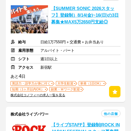
【SUMMER SONIC 2026スタッ
フ】登録制）8/14(金)~16(日)の3日
募集★MAX5万2650円支給◎
給与
日給1万7550円＋交通費＋お弁当あり
雇用形態
アルバイト・パート
シフト
週1日以上
アクセス
新宿駅
4
あと
日
英語力・語学力が身に付く
大学生歓迎
単発（1日OK）
短期（1ヶ月以内OK）
副業・Ｗワーク歓迎
株式会社コノフィーの求人一覧を見る
他の店舗
株式会社ライブパワー
【ライブSTAFF】登録制|ROCK IN