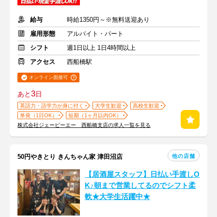
給与
時給1350円～※無料送迎あり
雇用形態
アルバイト・パート
シフト
週1日以上 1日4時間以上
アクセス
西船橋駅
オンライン面接可
3
あと
日
英語力・語学力が身に付く
大学生歓迎
高校生歓迎
単発（1日OK）
短期（1ヶ月以内OK）
株式会社ジェーピーエー 西船橋支店の求人一覧を見る
他の店舗
50円やきとり きんちゃん家 津田沼店
【居酒屋スタッフ】日払い手渡しO
K♪朝まで営業してるのでシフト柔
軟★大学生活躍中★