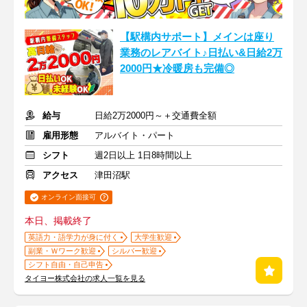
【駅構内サポート】メインは座り
業務のレアバイト♪日払い&日給2万
2000円★冷暖房も完備◎
給与
日給2万2000円～＋交通費全額
雇用形態
アルバイト・パート
シフト
週2日以上 1日8時間以上
アクセス
津田沼駅
オンライン面接可
本日、掲載終了
英語力・語学力が身に付く
大学生歓迎
副業・Ｗワーク歓迎
シルバー歓迎
シフト自由・自己申告
タイヨー株式会社の求人一覧を見る