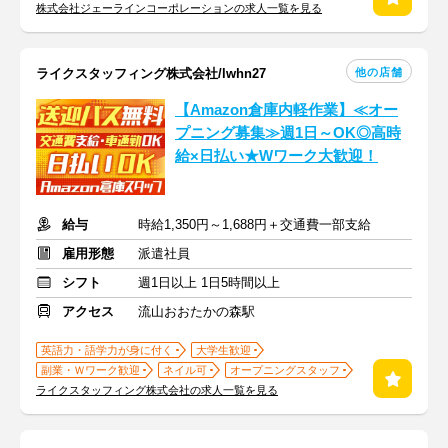
株式会社ジェーラインコーポレーションの求人一覧を見る
他の店舗
ライクスタッフィング株式会社/lwhn27
【Amazon倉庫内軽作業】≪オー
プニング募集≫週1日～OK◎高時
給×日払い★Wワーク大歓迎！
給与
時給1,350円～1,688円＋交通費一部支給
雇用形態
派遣社員
シフト
週1日以上 1日5時間以上
アクセス
流山おおたかの森駅
英語力・語学力が身に付く
大学生歓迎
副業・Ｗワーク歓迎
ネイル可
オープニングスタッフ
ライクスタッフィング株式会社の求人一覧を見る