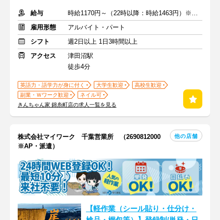
給与
時給1170円～（22時以降：時給1463円）※交通費全額支給
雇用形態
アルバイト・パート
シフト
週2日以上 1日3時間以上
アクセス
津田沼駅
徒歩4分
英語力・語学力が身に付く
大学生歓迎
高校生歓迎
副業・Ｗワーク歓迎
ネイル可
きんちゃん家 錦糸町店の求人一覧を見る
他の店舗
株式会社マイワーク 千葉営業所 （2690812000
※AP・派遣）
【軽作業（シール貼り・仕分け・