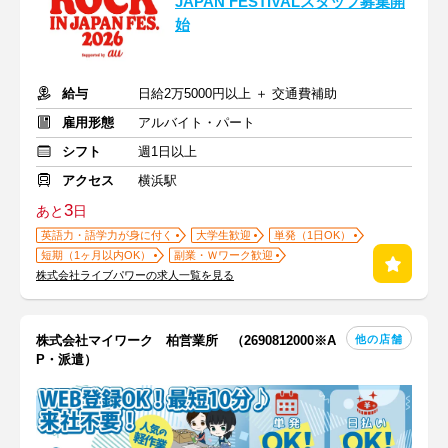
JAPAN FESTIVALスタッフ募集開
始
給与
日給2万5000円以上 ＋ 交通費補助
雇用形態
アルバイト・パート
シフト
週1日以上
アクセス
横浜駅
3
あと
日
英語力・語学力が身に付く
大学生歓迎
単発（1日OK）
短期（1ヶ月以内OK）
副業・Ｗワーク歓迎
株式会社ライブパワーの求人一覧を見る
他の店舗
株式会社マイワーク 柏営業所 （2690812000※A
P・派遣）