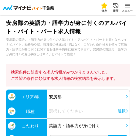
千葉県
保存
履歴
メニュー
安房郡の英語力・語学力が身に付くのアルバイ
ト・バイト・パート求人情報
安房郡の英語力・語学力が身に付くの人気バイト・アルバイト・パートを探すならマイ
ナビバイト。勤務地や駅、職種等の検索だけではなく、こだわり条件検索を使って英語
力・語学力が身に付くに関するお仕事を簡単に検索できます。安房郡の英語力・語学力
が身に付くのお仕事探しはマイナビバイトで検索！
検索条件に該当する求人情報がみつかりませんでした。
ご希望の条件に類似する求人情報の検索結果を表示します。
エリア/駅
安房郡
選択してください
選択
職種
英語力・語学力が身に付く
こだわり