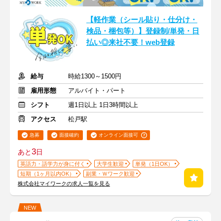
【軽作業（シール貼り・仕分け・
検品・梱包等）】登録制/単発・日
払い◎来社不要！web登録
給与
時給1300～1500円
雇用形態
アルバイト・パート
シフト
週1日以上 1日3時間以上
アクセス
松戸駅
急募
面接確約
オンライン面接可
3
あと
日
英語力・語学力が身に付く
大学生歓迎
単発（1日OK）
短期（1ヶ月以内OK）
副業・Ｗワーク歓迎
株式会社マイワークの求人一覧を見る
NEW