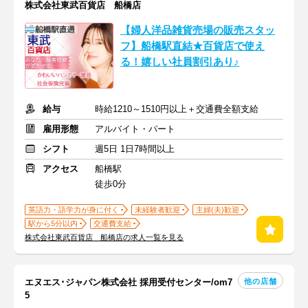
株式会社東武百貨店 船橋店
【婦人洋品雑貨売場の販売スタッ
フ】船橋駅直結★百貨店で使え
る！嬉しい社員割引あり♪
給与
時給1210～1510円以上＋交通費全額支給
雇用形態
アルバイト・パート
シフト
週5日 1日7時間以上
アクセス
船橋駅
徒歩0分
英語力・語学力が身に付く
未経験者歓迎
主婦(夫)歓迎
駅から5分以内
交通費支給
株式会社東武百貨店 船橋店の求人一覧を見る
他の店舗
エヌエス･ジャパン株式会社 採用受付センター/om7
5