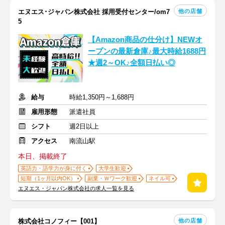
他の店舗
エヌエス･ジャパン株式会社 採用受付センター/om7
5
【Amazon商品の仕分け】NEWオ
ープンの最新倉庫♪最大時給1688円
★週2～OK♪全額日払い◎
給与
時給1,350円～1,688円
雇用形態
派遣社員
シフト
週2日以上
アクセス
南流山駅
本日、掲載終了
英語力・語学力が身に付く
大学生歓迎
短期（1ヶ月以内OK）
副業・Ｗワーク歓迎
ネイル可
エヌエス・ジャパン株式会社の求人一覧を見る
他の店舗
株式会社コノフィー【001】