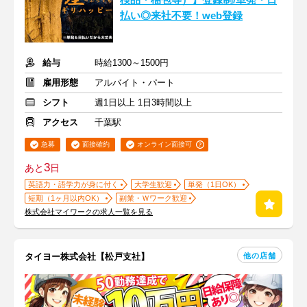
検品・梱包等）】登録制/単発・日
払い◎来社不要！web登録
給与
時給1300～1500円
雇用形態
アルバイト・パート
シフト
週1日以上 1日3時間以上
アクセス
千葉駅
急募
面接確約
オンライン面接可
3
あと
日
英語力・語学力が身に付く
大学生歓迎
単発（1日OK）
短期（1ヶ月以内OK）
副業・Ｗワーク歓迎
株式会社マイワークの求人一覧を見る
他の店舗
タイヨー株式会社【松戸支社】