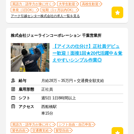
英語力・語学力が身に付く
大学生歓迎
高校生歓迎
単発（1日OK）
短期（1ヶ月以内OK）
アーク引越センター株式会社の求人一覧を見る
株式会社ジェーラインコーポレーション 千葉営業所
【アイスの仕分け】正社員デビュ
ー歓迎！面接1回★20代活躍中＆覚
えやすいシンプル作業◎
給与
月給28万～35万円＋交通費全額支給
雇用形態
正社員
シフト
週5日 1日8時間以上
アクセス
西船橋駅
車15分
英語力・語学力が身に付く
シフト自由・自己申告
髪色自由
交通費支給
髪型自由