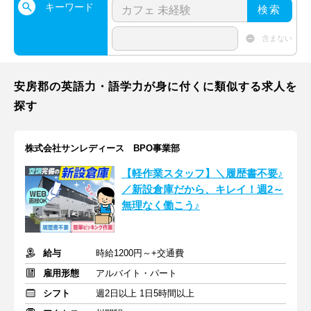
キーワード
検索
含まない
安房郡の英語力・語学力が身に付くに類似する求人を
探す
株式会社サンレディース BPO事業部
【軽作業スタッフ】＼履歴書不要♪
／新設倉庫だから、キレイ！週2～
無理なく働こう♪
給与
時給1200円～+交通費
雇用形態
アルバイト・パート
シフト
週2日以上 1日5時間以上