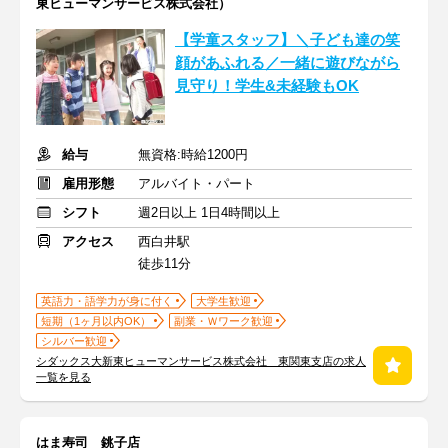
東ヒューマンサービス株式会社）
【学童スタッフ】＼子ども達の笑
顔があふれる／一緒に遊びながら
見守り！学生&未経験もOK
給与
無資格:時給1200円
雇用形態
アルバイト・パート
シフト
週2日以上 1日4時間以上
アクセス
西白井駅
徒歩11分
英語力・語学力が身に付く
大学生歓迎
短期（1ヶ月以内OK）
副業・Ｗワーク歓迎
シルバー歓迎
シダックス大新東ヒューマンサービス株式会社 東関東支店の求人
一覧を見る
はま寿司 銚子店