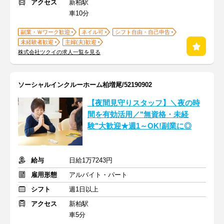
アクセス
新柏駅
車10分
副業・Ｗワーク歓迎
ネイル可
シフト自由・自己申告
未経験者歓迎
主婦(夫)歓迎
株式会社ツクイの求人一覧を見る
ソーシャルインクルーホーム柏増尾/52190902
【夜間見守りスタッフ】＼夜の時
間を有効活用／"無資格・未経
験"大歓迎★週1～OK!副業に◎
給与
日給1万7243円
雇用形態
アルバイト・パート
シフト
週1日以上
アクセス
新柏駅
車5分