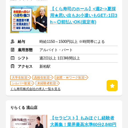
【くら寿司のホール】<週2~>夏採
用★思い出もお小遣いもGET♪1日3
h～◎前払いOK(規定有)
給与
時給1150～1500円以上 ※時間帯による
雇用形態
アルバイト・パート
シフト
週2日以上 1日3時間以上
アクセス
新柏駅
大学生歓迎
高校生歓迎
副業・Ｗワーク歓迎
シルバー歓迎
未経験者歓迎
くら寿司株式会社の求人一覧を見る
りらくる 流山店
【セラピスト】もみほぐし経験者
大募集！業界最高水準60分2,840円