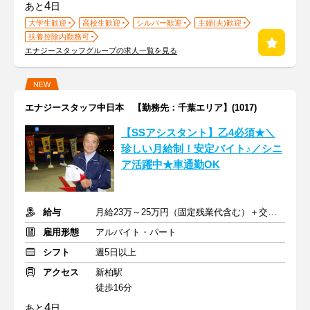
4
あと
日
大学生歓迎
高校生歓迎
シルバー歓迎
主婦(夫)歓迎
扶養控除内勤務可
エナジースタッフグループの求人一覧を見る
NEW
エナジースタッフ中日本 【勤務先：千葉エリア】(1017)
【SSアシスタント】乙4必須★＼
珍しい月給制！安定バイト♪／シニ
ア活躍中★車通勤OK
給与
月給23万～25万円（固定残業代含む）＋交通費規定支給
雇用形態
アルバイト・パート
シフト
週5日以上
アクセス
新柏駅
徒歩16分
4
あと
日