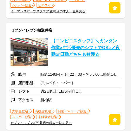
シルバー歓迎
ピアス可
イトマンスポーツスクエア 南柏店の求人一覧を見る
セブンイレブン柏逆井店
【コンビニスタッフ】＼カンタン
作業×生活優先のシフトでOK♪／夜
勤or日勤どちらも歓迎☆
給与
時給1140円～ (※22：00～翌5：00は時給1425円) ＋交通費
雇用形態
アルバイト・パート
シフト
週2日以上 1日5時間以上
アクセス
新柏駅
大学生歓迎
高校生歓迎
副業・Ｗワーク歓迎
シルバー歓迎
未経験者歓迎
セブンイレブン柏逆井店の求人一覧を見る