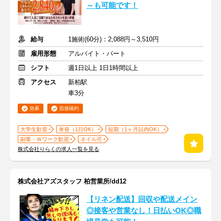
～も可能です！
給与
1施術(60分)：2,088円～3,510円
雇用形態
アルバイト・パート
シフト
週1日以上 1日1時間以上
アクセス
新柏駅
車3分
急募
面接確約
大学生歓迎
単発（1日OK）
短期（1ヶ月以内OK）
副業・Ｗワーク歓迎
ネイル可
株式会社りらくの求人一覧を見る
株式会社アズスタッフ 柏営業所/dd12
【リネン配送】回収や配送メイン
◎接客や営業なし！日払いOK◎職