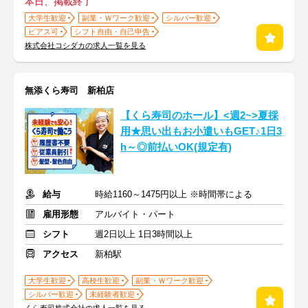
本日、掲載終了
大学生歓迎
副業・Ｗワーク歓迎
シルバー歓迎
ピアス可
シフト自由・自己申告
株式会社コシダカの求人一覧を見る
無添くら寿司 新柏店
【くら寿司のホール】<週2~>夏採
用★思い出もお小遣いもGET♪1日3
h～◎前払いOK(規定有)
給与
時給1160～1475円以上 ※時間帯による
雇用形態
アルバイト・パート
シフト
週2日以上 1日3時間以上
アクセス
新柏駅
大学生歓迎
高校生歓迎
副業・Ｗワーク歓迎
シルバー歓迎
未経験者歓迎