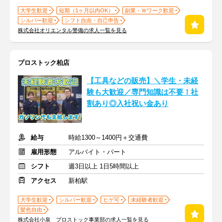
大学生歓迎
短期（1ヶ月以内OK）
副業・Ｗワーク歓迎
シルバー歓迎
シフト自由・自己申告
株式会社オリエンタル警備の求人一覧を見る
プロストック柏店
【工具などの販売】＼学生・未経
験も大歓迎／専門知識は不要！社
割あり◎入社祝い金あり
給与
時給1300～1400円＋交通費
雇用形態
アルバイト・パート
シフト
週3日以上 1日5時間以上
アクセス
新柏駅
大学生歓迎
シルバー歓迎
ヒゲ可
未経験者歓迎
髪色自由
株式会社小泉 プロストック事業部の求人一覧を見る