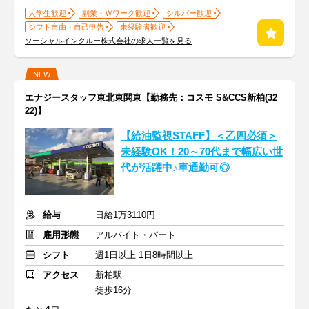
大学生歓迎
副業・Ｗワーク歓迎
シルバー歓迎
シフト自由・自己申告
未経験者歓迎
ソーシャルインクルー株式会社の求人一覧を見る
NEW
エナジースタッフ東北東関東【勤務先：コスモ S&CCS新柏(32
22)】
【給油監視STAFF】＜乙四必須＞
未経験OK！20～70代まで幅広い世
代が活躍中♪車通勤可◎
給与
日給1万3110円
雇用形態
アルバイト・パート
シフト
週1日以上 1日8時間以上
アクセス
新柏駅
徒歩16分