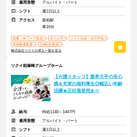
雇用形態
アルバイト・パート
シフト
週1日以上
アクセス
新柏駅
車10分
副業・Ｗワーク歓迎
ネイル可
シフト自由・自己申告
未経験者歓迎
主婦(夫)歓迎
株式会社ツクイの求人一覧を見る
ツクイ柏塚崎グループホーム
【介護スタッフ】業界大手の安心
感＆充実の福利厚生◎幅広い年齢
活躍★正社員登用あり
給与
時給1140～1447円
雇用形態
アルバイト・パート
シフト
週1日以上