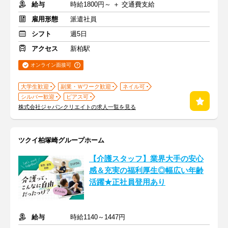
給与
時給1800円～ ＋ 交通費支給
雇用形態
派遣社員
シフト
週5日
アクセス
新柏駅
オンライン面接可
大学生歓迎
副業・Ｗワーク歓迎
ネイル可
シルバー歓迎
ピアス可
株式会社ジャパンクリエイトの求人一覧を見る
ツクイ柏塚崎グループホーム
【介護スタッフ】業界大手の安心
感＆充実の福利厚生◎幅広い年齢
活躍★正社員登用あり
給与
時給1140～1447円