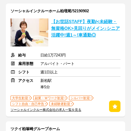
ソーシャルインクルーホーム柏増尾/52190902
【お世話STAFF】夜勤/<未経験・
無資格OK>見回りがメイン♪シニア
活躍中!週1～!車通勤◎
給与
日給1万7243円
雇用形態
アルバイト・パート
シフト
週1日以上
アクセス
新柏駅
車5分
大学生歓迎
副業・Ｗワーク歓迎
シルバー歓迎
シフト自由・自己申告
未経験者歓迎
ソーシャルインクルー株式会社の求人一覧を見る
ツクイ柏塚崎グループホーム