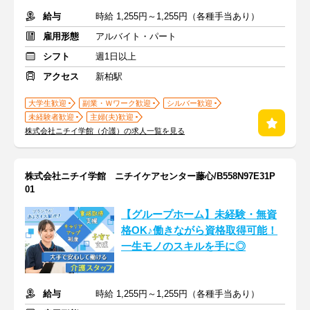
給与
時給 1,255円～1,255円（各種手当あり）
雇用形態
アルバイト・パート
シフト
週1日以上
アクセス
新柏駅
大学生歓迎
副業・Ｗワーク歓迎
シルバー歓迎
未経験者歓迎
主婦(夫)歓迎
株式会社ニチイ学館（介護）の求人一覧を見る
株式会社ニチイ学館 ニチイケアセンター藤心/B558N97E31P
01
【グループホーム】未経験・無資
格OK♪働きながら資格取得可能！
一生モノのスキルを手に◎
給与
時給 1,255円～1,255円（各種手当あり）