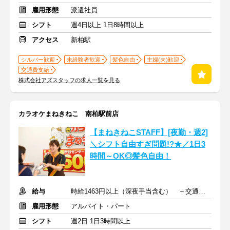
雇用形態
派遣社員
シフト
週4日以上 1日8時間以上
アクセス
新柏駅
シルバー歓迎
未経験者歓迎
髪色自由
主婦(夫)歓迎
交通費支給
株式会社アズスタッフの求人一覧を見る
カラオケまねきねこ 南柏駅前店
【まねきねこSTAFF】[夜勤・週2]
＼シフト自由すぎ問題!?★／1日3
時間～OK◎髪色自由！
給与
時給1463円以上（深夜手当含む） ＋交通費支給
雇用形態
アルバイト・パート
シフト
週2日 1日3時間以上