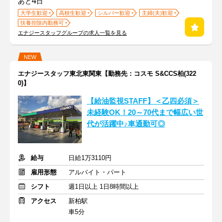
4
あと
日
大学生歓迎
高校生歓迎
シルバー歓迎
主婦(夫)歓迎
扶養控除内勤務可
エナジースタッフグループの求人一覧を見る
NEW
エナジースタッフ東北東関東【勤務先：コスモ S&CCS柏(322
0)】
【給油監視STAFF】＜乙四必須＞
未経験OK！20～70代まで幅広い世
代が活躍中♪車通勤可◎
給与
日給1万3110円
雇用形態
アルバイト・パート
シフト
週1日以上 1日8時間以上
アクセス
新柏駅
車5分