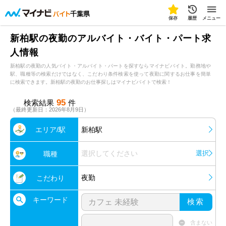
千葉県
保存
履歴
メニュー
新柏駅の夜勤のアルバイト・バイト・パート求
人情報
新柏駅の夜勤の人気バイト・アルバイト・パートを探すならマイナビバイト。勤務地や
駅、職種等の検索だけではなく、こだわり条件検索を使って夜勤に関するお仕事を簡単
に検索できます。新柏駅の夜勤のお仕事探しはマイナビバイトで検索！
95
検索結果
件
（最終更新日：2026年8月9日）
エリア/駅
新柏駅
選択してください
選択
職種
夜勤
こだわり
キーワード
検索
含まない