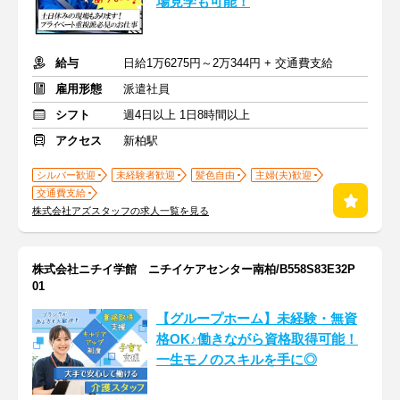
場見学も可能！
給与
日給1万6275円～2万344円 + 交通費支給
雇用形態
派遣社員
シフト
週4日以上 1日8時間以上
アクセス
新柏駅
シルバー歓迎
未経験者歓迎
髪色自由
主婦(夫)歓迎
交通費支給
株式会社アズスタッフの求人一覧を見る
株式会社ニチイ学館 ニチイケアセンター南柏/B558S83E32P
01
【グループホーム】未経験・無資
格OK♪働きながら資格取得可能！
一生モノのスキルを手に◎