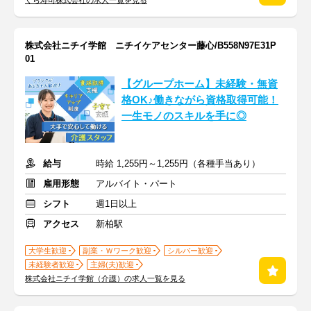
くら寿司株式会社の求人一覧を見る
株式会社ニチイ学館 ニチイケアセンター藤心/B558N97E31P
01
【グループホーム】未経験・無資
格OK♪働きながら資格取得可能！
一生モノのスキルを手に◎
給与
時給 1,255円～1,255円（各種手当あり）
雇用形態
アルバイト・パート
シフト
週1日以上
アクセス
新柏駅
大学生歓迎
副業・Ｗワーク歓迎
シルバー歓迎
未経験者歓迎
主婦(夫)歓迎
株式会社ニチイ学館（介護）の求人一覧を見る