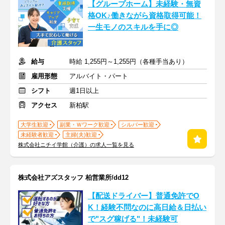
【グループホーム】未経験・無資
格OK♪働きながら資格取得可能！
一生モノのスキルを手に◎
給与
時給 1,255円～1,255円（各種手当あり）
雇用形態
アルバイト・パート
シフト
週1日以上
アクセス
新柏駅
大学生歓迎
副業・Ｗワーク歓迎
シルバー歓迎
未経験者歓迎
主婦(夫)歓迎
株式会社ニチイ学館（介護）の求人一覧を見る
株式会社アズスタッフ 柏営業所/dd12
【配送ドライバー】普通免許でO
K！経験不問なのに高日給＆日払い
で"スグ稼げる"！未経験可