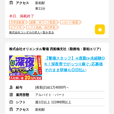
アクセス
新柏駅
車11分
本日、掲載終了
大学生歓迎
副業・Ｗワーク歓迎
シルバー歓迎
ピアス可
シフト自由・自己申告
株式会社コシダカの求人一覧を見る
株式会社オリエンタル警備 西船橋支社（勤務地：新柏エリア）
【警備スタッフ】≪夜勤≫未経験O
K！深夜帯でがっつり稼ぐ♪応募後
そのまま研修も◎日払い
給与
[夜勤]日給1万4000円～
雇用形態
アルバイト・パート
シフト
週1日以上 1日8時間以上
アクセス
新柏駅