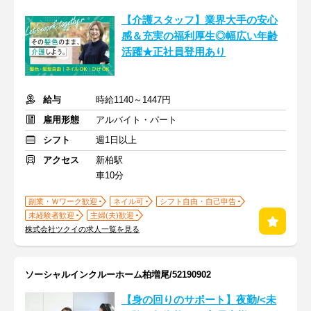
【介護スタッフ】業界大手の安心
感＆充実の福利厚生◎幅広い年齢
活躍★正社員登用あり
給与
時給1140～1447円
雇用形態
アルバイト・パート
シフト
週1日以上
アクセス
新柏駅
車10分
副業・Ｗワーク歓迎
ネイル可
シフト自由・自己申告
未経験者歓迎
主婦(夫)歓迎
株式会社ツクイの求人一覧を見る
ソーシャルインクルーホーム柏増尾/52190902
【身の回りのサポート】夜勤/<未