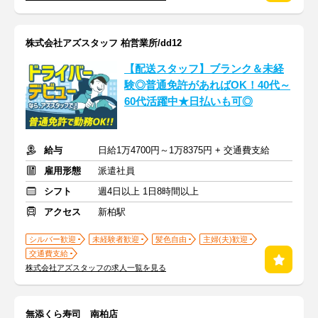
株式会社アズスタッフ 柏営業所/dd12
【配送スタッフ】ブランク＆未経
験◎普通免許があればOK！40代～
60代活躍中★日払いも可◎
給与
日給1万4700円～1万8375円 + 交通費支給
雇用形態
派遣社員
シフト
週4日以上 1日8時間以上
アクセス
新柏駅
シルバー歓迎
未経験者歓迎
髪色自由
主婦(夫)歓迎
交通費支給
株式会社アズスタッフの求人一覧を見る
無添くら寿司 南柏店