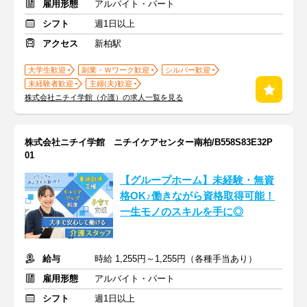
雇用形態
アルバイト・パート
シフト
週1日以上
アクセス
新柏駅
大学生歓迎
副業・Ｗワーク歓迎
シルバー歓迎
未経験者歓迎
主婦(夫)歓迎
株式会社ニチイ学館（介護）の求人一覧を見る
株式会社ニチイ学館 ニチイケアセンター南柏/B558S83E32P
01
【グループホーム】未経験・無資
格OK♪働きながら資格取得可能！
一生モノのスキルを手に◎
給与
時給 1,255円～1,255円（各種手当あり）
雇用形態
アルバイト・パート
シフト
週1日以上