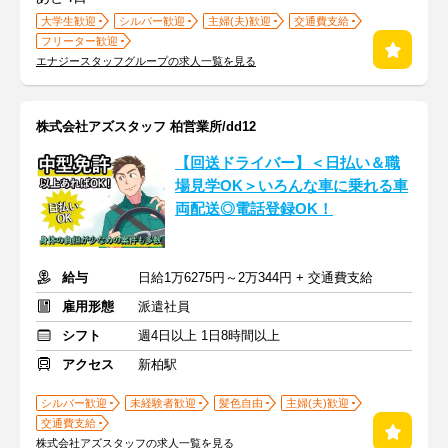
大学生歓迎
シルバー歓迎
主婦(夫)歓迎
交通費支給
フリーター歓迎
エナジースタッフグループの求人一覧を見る
株式会社アズスタッフ 柏営業所/dd12
【回送ドライバー】＜日払い＆職
場見学OK＞いろんな車に乗れる車
両配送◎電話登録OK！
給与
日給1万6275円～2万344円 + 交通費支給
雇用形態
派遣社員
シフト
週4日以上 1日8時間以上
アクセス
新柏駅
シルバー歓迎
未経験者歓迎
髪色自由
主婦(夫)歓迎
交通費支給
株式会社アズスタッフの求人一覧を見る