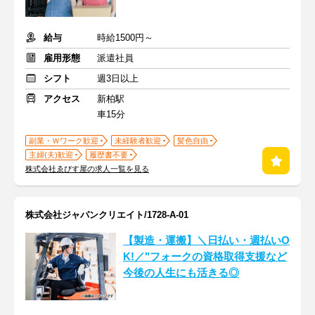
給与
時給1500円～
雇用形態
派遣社員
シフト
週3日以上
アクセス
新柏駅
車15分
副業・Ｗワーク歓迎
未経験者歓迎
髪色自由
主婦(夫)歓迎
履歴書不要
株式会社ゑびす屋の求人一覧を見る
株式会社ジャパンクリエイト/1728-A-01
【製造・運搬】＼日払い・週払いO
K!／"フォークの資格取得支援など
今後の人生にも活きる◎