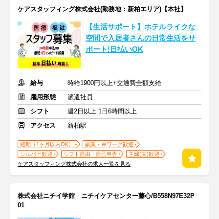
ケアスタッフィング株式会社(勤務地：新柏エリア)【本社】
【生活サポート】ホテルライクな
空間で入居者さんの日常生活をサ
ポート!日払いOK
給与
時給1900円以上+交通費全額支給
雇用形態
派遣社員
シフト
週2日以上 1日6時間以上
アクセス
新柏駅
短期（1ヶ月以内OK）
副業・Ｗワーク歓迎
シルバー歓迎
シフト自由・自己申告
主婦(夫)歓迎
ケアスタッフィング株式会社の求人一覧を見る
株式会社ニチイ学館 ニチイケアセンター藤心/B558N97E32P
01