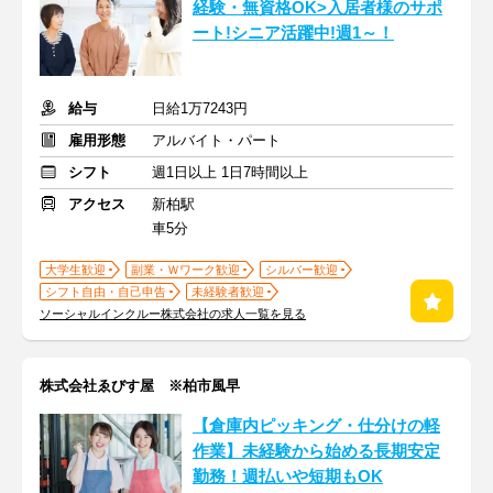
経験・無資格OK>入居者様のサポ
ート!シニア活躍中!週1～！
給与
日給1万7243円
雇用形態
アルバイト・パート
シフト
週1日以上 1日7時間以上
アクセス
新柏駅
車5分
大学生歓迎
副業・Ｗワーク歓迎
シルバー歓迎
シフト自由・自己申告
未経験者歓迎
ソーシャルインクルー株式会社の求人一覧を見る
株式会社ゑびす屋 ※柏市風早
【倉庫内ピッキング・仕分けの軽
作業】未経験から始める長期安定
勤務！週払いや短期もOK