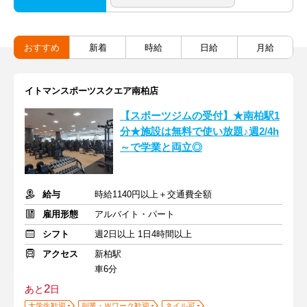
おすすめ
新着
時給
日給
月給
イトマンスポーツスクエア南柏店
【スポーツジムの受付】★南柏駅1
分★施設は無料で使い放題♪週2/4h
～で学業と両立◎
給与
時給1140円以上＋交通費全額
雇用形態
アルバイト・パート
シフト
週2日以上 1日4時間以上
アクセス
新柏駅
車6分
2
あと
日
大学生歓迎
副業・Ｗワーク歓迎
ネイル可