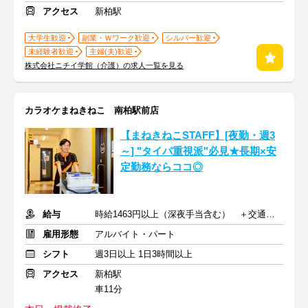
アクセス
新柏駅
大学生歓迎
副業・Ｗワーク歓迎
シルバー歓迎
未経験者歓迎
主婦(夫)歓迎
株式会社ニチイ学館（介護）の求人一覧を見る
カラオケまねきねこ 南柏駅前店
【まねきねこSTAFF】[夜勤・週3
～] "タイパ重視派"必見★長期×安
定勤務ならココ◎
給与
時給1463円以上（深夜手当含む） ＋交通費支給
雇用形態
アルバイト・パート
シフト
週3日以上 1日3時間以上
アクセス
新柏駅
車11分