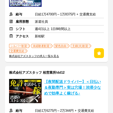
給与
日給1万4700円～1万8375円 + 交通費支給
雇用形態
派遣社員
シフト
週4日以上 1日8時間以上
アクセス
新柏駅
シルバー歓迎
未経験者歓迎
髪色自由
主婦(夫)歓迎
交通費支給
株式会社アズスタッフの求人一覧を見る
株式会社アズスタッフ 柏営業所/dd12
【夜間配送ドライバー】＜日払い
＆夜勤専門＞実は穴場！渋滞少な
めで効率よく稼げる♪
給与
日給1万6275円～2万344円 + 交通費支給