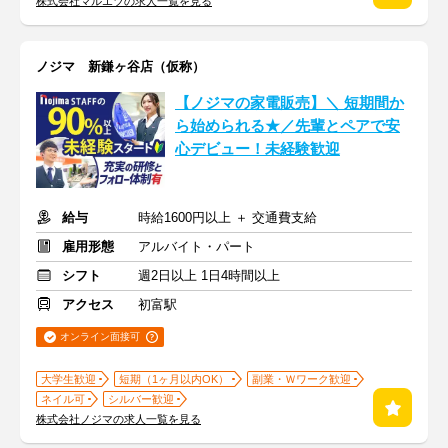
株式会社マルエツの求人一覧を見る
ノジマ 新鎌ヶ谷店（仮称）
【ノジマの家電販売】＼ 短期間か
ら始められる★／先輩とペアで安
心デビュー！未経験歓迎
給与
時給1600円以上 ＋ 交通費支給
雇用形態
アルバイト・パート
シフト
週2日以上 1日4時間以上
アクセス
初富駅
オンライン面接可
大学生歓迎
短期（1ヶ月以内OK）
副業・Ｗワーク歓迎
ネイル可
シルバー歓迎
株式会社ノジマの求人一覧を見る