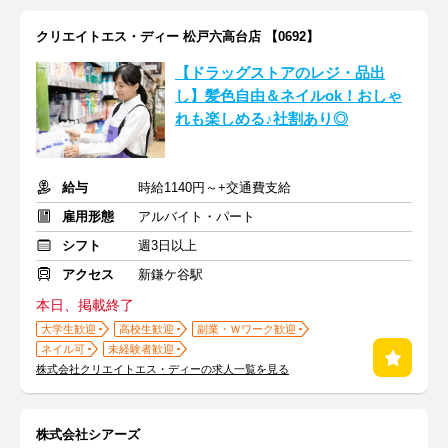
クリエイトエス・ディー 松戸六高台店 【0692】
【ドラッグストアのレジ・品出
し】髪色自由＆ネイルok！おしゃ
れも楽しめる♪社割あり◎
給与
時給1140円～+交通費支給
雇用形態
アルバイト・パート
シフト
週3日以上
アクセス
新鎌ケ谷駅
本日、掲載終了
大学生歓迎
高校生歓迎
副業・Ｗワーク歓迎
ネイル可
未経験者歓迎
株式会社クリエイトエス・ディーの求人一覧を見る
株式会社シアーズ