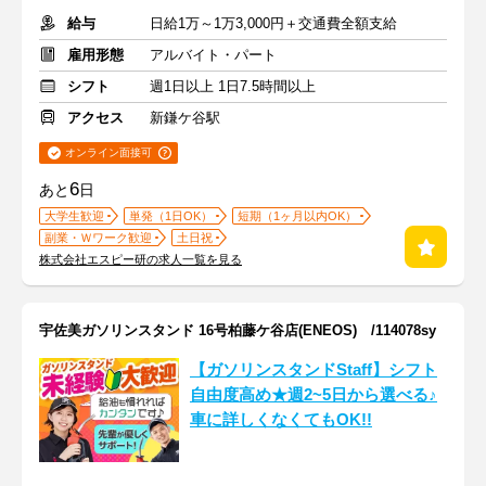
給与
日給1万～1万3,000円＋交通費全額支給
雇用形態
アルバイト・パート
シフト
週1日以上 1日7.5時間以上
アクセス
新鎌ケ谷駅
オンライン面接可
6
あと
日
大学生歓迎
単発（1日OK）
短期（1ヶ月以内OK）
副業・Ｗワーク歓迎
土日祝
株式会社エスピー研の求人一覧を見る
宇佐美ガソリンスタンド 16号柏藤ケ谷店(ENEOS) /114078sy
【ガソリンスタンドStaff】シフト
自由度高め★週2~5日から選べる♪
車に詳しくなくてもOK!!