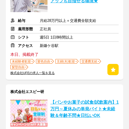
アップも目指せる環境★
給与
月給28万円以上＋交通費全額支給
雇用形態
正社員
シフト
週5日 1日8時間以上
アクセス
新鎌ケ谷駅
本日、掲載終了
未経験者歓迎
髪色自由
主婦(夫)歓迎
交通費支給
髪型自由
株式会社UFEの求人一覧を見る
株式会社エスピー研
【パンやお菓子の試食/試飲案内】1
万円～夏休みの単発バイト★未経
験＆年齢不問★日払いOK