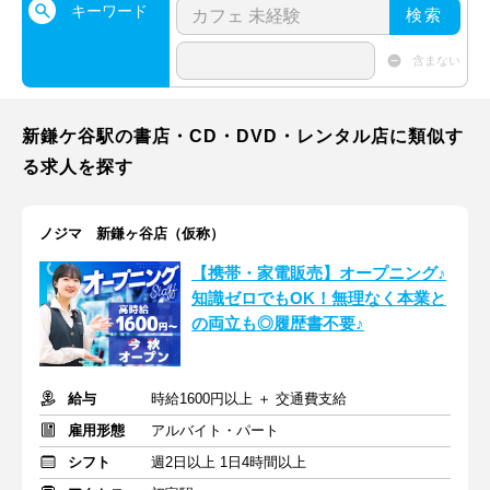
キーワード
検索
含まない
新鎌ケ谷駅の書店・CD・DVD・レンタル店に類似す
る求人を探す
ノジマ 新鎌ヶ谷店（仮称）
【携帯・家電販売】オープニング♪
知識ゼロでもOK！無理なく本業と
の両立も◎履歴書不要♪
給与
時給1600円以上 ＋ 交通費支給
雇用形態
アルバイト・パート
シフト
週2日以上 1日4時間以上