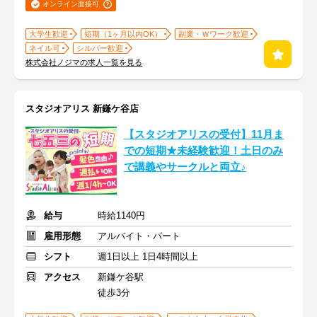
オンライン面接可
大学生歓迎
短期（1ヶ月以内OK）
副業・Ｗワーク歓迎
ネイル可
シルバー歓迎
株式会社ノジマの求人一覧を見る
スタジオアリス 新鎌ケ谷店
【スタジオアリスの受付】11月ま
での短期★未経験歓迎！土日のみ
で講義やサークルと両立♪
給与
時給1140円
雇用形態
アルバイト・パート
シフト
週1日以上 1日4時間以上
アクセス
新鎌ケ谷駅
徒歩3分