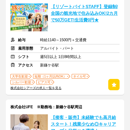
【リゾートバイトSTAFF】登録制/
全国の観光地で住み込みOK!2カ月
で50万GET!生活費0円★
給与
時給1140～1500円＋交通費
雇用形態
アルバイト・パート
シフト
週5日以上 1日8時間以上
アクセス
新鎌ケ谷駅
大学生歓迎
短期（1ヶ月以内OK）
ネイル可
シルバー歓迎
ピアス可
株式会社シアーズの求人一覧を見る
株式会社UFE ※勤務地：新鎌ケ谷駅周辺
【接客・販売】未経験でも高月給
スタート！残業少なめ◎キャリア