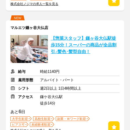
株式会社ノジマの求人一覧を見る
NEW
マルエツ鎌ヶ谷大仏店
【惣菜スタッフ】鎌ヶ谷大仏駅徒
歩15分！スーパーの商品が全品割
引♪髪色･髪型自由！
給与
時給1140円
雇用形態
アルバイト・パート
シフト
週2日以上 1日4時間以上
アクセス
鎌ケ谷大仏駅
徒歩14分
6
あと
日
大学生歓迎
高校生歓迎
副業・Ｗワーク歓迎
ピアス可
未経験者歓迎