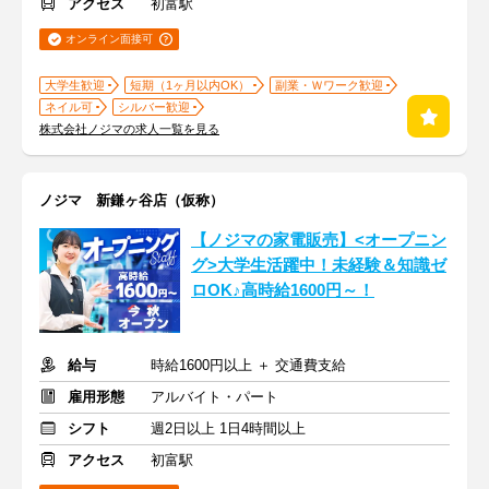
アクセス
初富駅
オンライン面接可
大学生歓迎
短期（1ヶ月以内OK）
副業・Ｗワーク歓迎
ネイル可
シルバー歓迎
株式会社ノジマの求人一覧を見る
ノジマ 新鎌ヶ谷店（仮称）
【ノジマの家電販売】<オープニン
グ>大学生活躍中！未経験＆知識ゼ
ロOK♪高時給1600円～！
給与
時給1600円以上 ＋ 交通費支給
雇用形態
アルバイト・パート
シフト
週2日以上 1日4時間以上
アクセス
初富駅