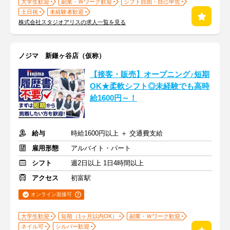
大学生歓迎
副業・Ｗワーク歓迎
シフト自由・自己申告
土日祝
未経験者歓迎
株式会社スタジオアリスの求人一覧を見る
ノジマ 新鎌ヶ谷店（仮称）
【接客・販売】オープニング♪短期
OK★柔軟シフト◎未経験でも高時
給1600円～！
給与
時給1600円以上 ＋ 交通費支給
雇用形態
アルバイト・パート
シフト
週2日以上 1日4時間以上
アクセス
初富駅
オンライン面接可
大学生歓迎
短期（1ヶ月以内OK）
副業・Ｗワーク歓迎
ネイル可
シルバー歓迎