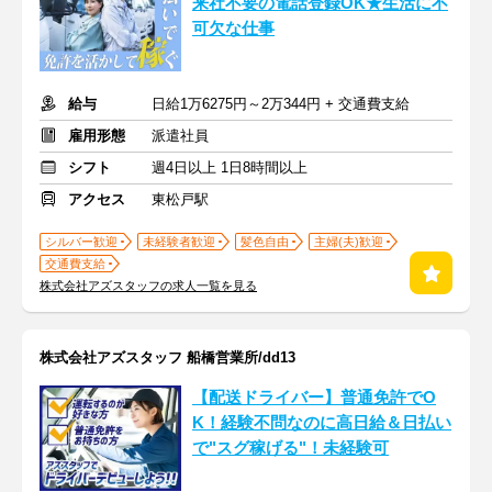
来社不要の電話登録OK★生活に不
可欠な仕事
給与
日給1万6275円～2万344円 + 交通費支給
雇用形態
派遣社員
シフト
週4日以上 1日8時間以上
アクセス
東松戸駅
シルバー歓迎
未経験者歓迎
髪色自由
主婦(夫)歓迎
交通費支給
株式会社アズスタッフの求人一覧を見る
株式会社アズスタッフ 船橋営業所/dd13
【配送ドライバー】普通免許でO
K！経験不問なのに高日給＆日払い
で"スグ稼げる"！未経験可