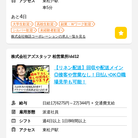
アクセス
東松戸駅
車5分
4
あと
日
大学生歓迎
高校生歓迎
副業・Ｗワーク歓迎
シルバー歓迎
未経験者歓迎
株式会社物語コーポレーションの求人一覧を見る
株式会社アズスタッフ 柏営業所/dd12
【リネン配送】回収や配送メイン
◎接客や営業なし！日払いOK◎職
場見学も可能！
給与
日給1万6275円～2万344円 + 交通費支給
雇用形態
派遣社員
シフト
週4日以上 1日8時間以上
アクセス
東松戸駅