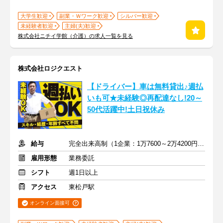
大学生歓迎
副業・Ｗワーク歓迎
シルバー歓迎
未経験者歓迎
主婦(夫)歓迎
株式会社ニチイ学館（介護）の求人一覧を見る
株式会社ロジクエスト
【ドライバー】車は無料貸出♪週払
いも可★未経験◎再配達なし!20～
50代活躍中!土日祝休み
給与
完全出来高制（1企業：1万7600～2万4200円※1日あたり）
雇用形態
業務委託
シフト
週1日以上
アクセス
東松戸駅
オンライン面接可