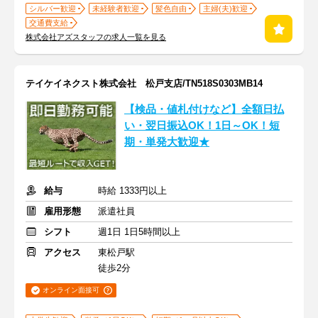
シルバー歓迎
未経験者歓迎
髪色自由
主婦(夫)歓迎
交通費支給
株式会社アズスタッフの求人一覧を見る
テイケイネクスト株式会社 松戸支店/TN518S0303MB14
【検品・値札付けなど】全額日払
い・翌日振込OK！1日～OK！短
期・単発大歓迎★
給与
時給 1333円以上
雇用形態
派遣社員
シフト
週1日 1日5時間以上
アクセス
東松戸駅
徒歩2分
オンライン面接可