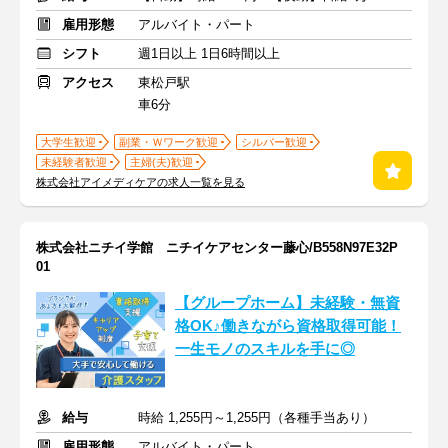
雇用形態
アルバイト・パート
シフト
週1日以上 1日6時間以上
アクセス
東松戸駅
車6分
大学生歓迎
副業・Ｗワーク歓迎
シルバー歓迎
未経験者歓迎
主婦(夫)歓迎
株式会社アイメディケアの求人一覧を見る
株式会社ニチイ学館 ニチイケアセンター藤心/B558N97E32P
01
【グループホーム】未経験・無資
格OK♪働きながら資格取得可能！
一生モノのスキルを手に◎
給与
時給 1,255円～1,255円（各種手当あり）
雇用形態
アルバイト・パート