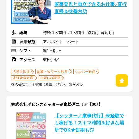
家事育児と両立できるお仕事♪直行
直帰＆扶養内◎
給与
時給 1,308円～1,560円（各種手当あり）
雇用形態
アルバイト・パート
シフト
週1日以上
アクセス
東松戸駅
大学生歓迎
副業・Ｗワーク歓迎
シルバー歓迎
未経験者歓迎
主婦(夫)歓迎
株式会社ニチイ学館（介護）の求人一覧を見る
株式会社ポピンズシッター※東松戸エリア【007】
【シッター／家事代行】未経験で
も稼げる！スキマ時間＆好きな場
所でOK★短期も◎