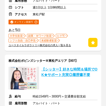
雇用形態
アルバイト・パート
シフト
週1日以上 1日8時間以上
アクセス
東松戸駅
オンライン面接可
5
あと
日
大学生歓迎
副業・Ｗワーク歓迎
ヒゲ可
シフト自由・自己申告
未経験者歓迎
ユースタイルラボラトリー株式会社の求人一覧を見る
株式会社ポピンズシッター※東松戸エリア【007】
【シッター】好きな時間＆場所でO
K★サポート充実◎履歴書不要
給与
時給1549円～3000円＋交通費全額支給
雇用形態
アルバイト・パート