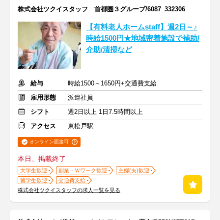
株式会社ツクイスタッフ 首都圏３グループ/6087_332306
【有料老人ホームstaff】週2日～♪
時給1500円★地域密着施設で補助/
介助/清掃など
給与
時給1500～1650円+交通費支給
雇用形態
派遣社員
シフト
週2日以上 1日7.5時間以上
アクセス
東松戸駅
オンライン面接可
本日、掲載終了
大学生歓迎
副業・Ｗワーク歓迎
主婦(夫)歓迎
留学生歓迎
交通費支給
株式会社ツクイスタッフの求人一覧を見る