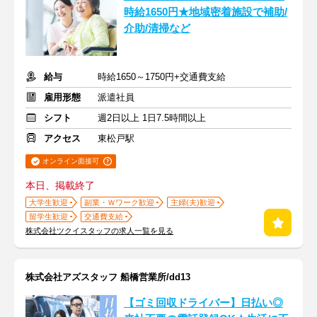
時給1650円★地域密着施設で補助/
介助/清掃など
給与
時給1650～1750円+交通費支給
雇用形態
派遣社員
シフト
週2日以上 1日7.5時間以上
アクセス
東松戸駅
オンライン面接可
本日、掲載終了
大学生歓迎
副業・Ｗワーク歓迎
主婦(夫)歓迎
留学生歓迎
交通費支給
株式会社ツクイスタッフの求人一覧を見る
株式会社アズスタッフ 船橋営業所/dd13
【ゴミ回収ドライバー】日払い◎