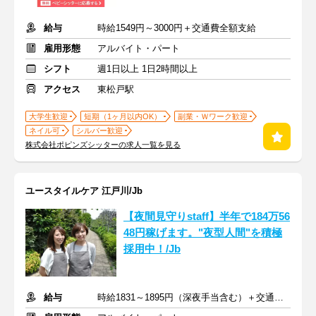
給与
時給1549円～3000円＋交通費全額支給
雇用形態
アルバイト・パート
シフト
週1日以上 1日2時間以上
アクセス
東松戸駅
大学生歓迎
短期（1ヶ月以内OK）
副業・Ｗワーク歓迎
ネイル可
シルバー歓迎
株式会社ポピンズシッターの求人一覧を見る
ユースタイルケア 江戸川/Jb
【夜間見守りstaff】半年で184万56
48円稼げます。"夜型人間"を積極
採用中！/Jb
給与
時給1831～1895円（深夜手当含む）＋交通費支給