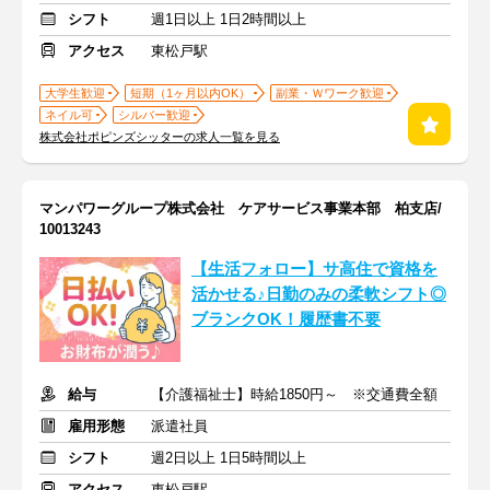
シフト
週1日以上 1日2時間以上
アクセス
東松戸駅
大学生歓迎
短期（1ヶ月以内OK）
副業・Ｗワーク歓迎
ネイル可
シルバー歓迎
株式会社ポピンズシッターの求人一覧を見る
マンパワーグループ株式会社 ケアサービス事業本部 柏支店/
10013243
【生活フォロー】サ高住で資格を
活かせる♪日勤のみの柔軟シフト◎
ブランクOK！履歴書不要
給与
【介護福祉士】時給1850円～ ※交通費全額
雇用形態
派遣社員
シフト
週2日以上 1日5時間以上
アクセス
東松戸駅