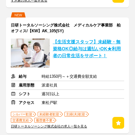
すき家の求人一覧を見る
NEW
日研トータルソーシング株式会社 メディカルケア事業部 柏
オフィス/【KW】AK_105(SY)
【生活支援スタッフ】未経験・無
資格OK◎給与は週払いOK★利用
者の日常生活をサポート！
給与
時給1350円～＋交通費全額支給
雇用形態
派遣社員
シフト
週3日以上
アクセス
東松戸駅
シルバー歓迎
未経験者歓迎
主婦(夫)歓迎
交通費支給
履歴書不要
日研トータルソーシング株式会社の求人一覧を見る