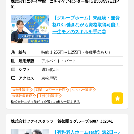
株式会社ニチイ学館 ニチイケアセンター藤心/B558N97E31P
01
【グループホーム】未経験・無資
格OK♪働きながら資格取得可能！
一生モノのスキルを手に◎
給与
時給 1,255円～1,255円（各種手当あり）
雇用形態
アルバイト・パート
シフト
週1日以上
アクセス
東松戸駅
大学生歓迎
副業・Ｗワーク歓迎
シルバー歓迎
未経験者歓迎
主婦(夫)歓迎
株式会社ニチイ学館（介護）の求人一覧を見る
株式会社ツクイスタッフ 首都圏３グループ/6087_332341
【有料老人ホームstaff】週2日～♪