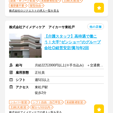
副業・Ｗワーク歓迎
未経験者歓迎
主婦(夫)歓迎
履歴書不要
髪型自由
株式会社ロジクエストの求人一覧を見る
他の店舗
株式会社アイメディケア アイカーサ東松戸
【介護スタッフ】高待遇で働こ
う！大手"ゼンショー"のグループ
会社◎経営安定/賞与年2回
給与
月給22万2000円以上(※手当込み) ＋交通費支給
雇用形態
正社員
シフト
週5日以上
アクセス
東松戸駅
徒歩2分
シルバー歓迎
シフト自由・自己申告
未経験者歓迎
主婦(夫)歓迎
駅から5分以内
株式会社アイメディケアの求人一覧を見る