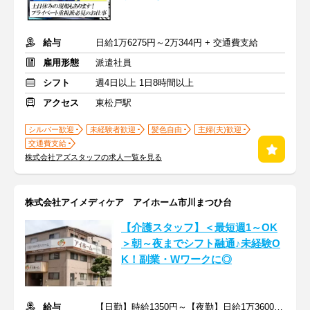
給与
日給1万6275円～2万344円 + 交通費支給
雇用形態
派遣社員
シフト
週4日以上 1日8時間以上
アクセス
東松戸駅
シルバー歓迎
未経験者歓迎
髪色自由
主婦(夫)歓迎
交通費支給
株式会社アズスタッフの求人一覧を見る
株式会社アイメディケア アイホーム市川まつひ台
【介護スタッフ】＜最短週1～OK
＞朝～夜までシフト融通♪未経験O
K！副業・Wワークに◎
給与
【日勤】時給1350円～【夜勤】日給1万3600円～＋交通費