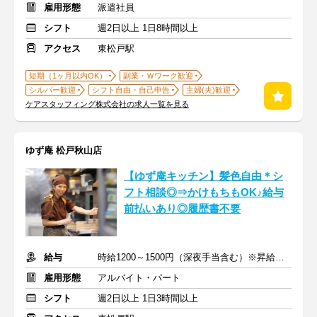
雇用形態
派遣社員
シフト
週2日以上 1日8時間以上
アクセス
東松戸駅
短期（1ヶ月以内OK）
副業・Ｗワーク歓迎
シルバー歓迎
シフト自由・自己申告
主婦(夫)歓迎
ケアスタッフィング株式会社の求人一覧を見る
ゆず庵 松戸秋山店
【ゆず庵キッチン】髪色自由＊シ
フト相談◎⇒かけもちもOK♪給与
前払いあり◎履歴書不要
給与
時給1200～1500円（深夜手当含む）※昇給は随時あり
雇用形態
アルバイト・パート
シフト
週2日以上 1日3時間以上