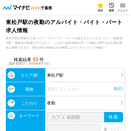
千葉県
保存
履歴
メニュー
東松戸駅の夜勤のアルバイト・バイト・パート
求人情報
東松戸駅の夜勤の人気バイト・アルバイト・パートを探すならマイナビバイト。勤務地
や駅、職種等の検索だけではなく、こだわり条件検索を使って夜勤に関するお仕事を簡
単に検索できます。東松戸駅の夜勤のお仕事探しはマイナビバイトで検索！
53
検索結果
件
（最終更新日：2026年8月7日）
エリア/駅
東松戸駅
選択してください
選択
職種
夜勤
こだわり
キーワード
検索
含まない