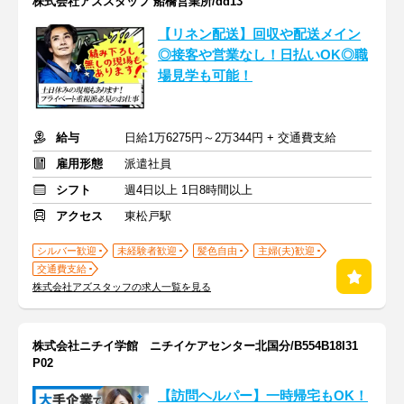
株式会社アズスタッフ 船橋営業所/dd13
【リネン配送】回収や配送メイン
◎接客や営業なし！日払いOK◎職
場見学も可能！
給与
日給1万6275円～2万344円 + 交通費支給
雇用形態
派遣社員
シフト
週4日以上 1日8時間以上
アクセス
東松戸駅
シルバー歓迎
未経験者歓迎
髪色自由
主婦(夫)歓迎
交通費支給
株式会社アズスタッフの求人一覧を見る
株式会社ニチイ学館 ニチイケアセンター北国分/B554B18I31
P02
【訪問ヘルパー】一時帰宅もOK！