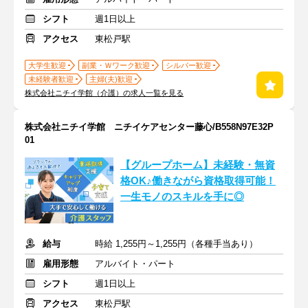
シフト
週1日以上
アクセス
東松戸駅
大学生歓迎
副業・Ｗワーク歓迎
シルバー歓迎
未経験者歓迎
主婦(夫)歓迎
株式会社ニチイ学館（介護）の求人一覧を見る
株式会社ニチイ学館 ニチイケアセンター藤心/B558N97E32P
01
【グループホーム】未経験・無資
格OK♪働きながら資格取得可能！
一生モノのスキルを手に◎
給与
時給 1,255円～1,255円（各種手当あり）
雇用形態
アルバイト・パート
シフト
週1日以上
アクセス
東松戸駅