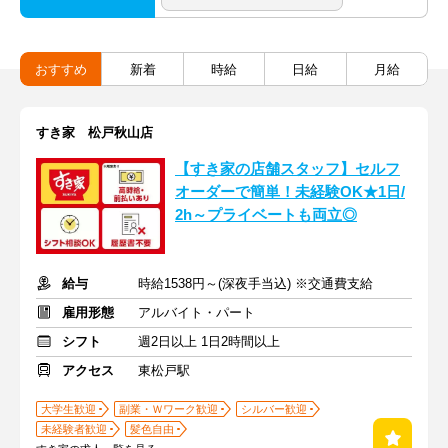
おすすめ
新着
時給
日給
月給
すき家 松戸秋山店
【すき家の店舗スタッフ】セルフ
オーダーで簡単！未経験OK★1日/
2h～プライベートも両立◎
給与
時給1538円～(深夜手当込) ※交通費支給
雇用形態
アルバイト・パート
シフト
週2日以上 1日2時間以上
アクセス
東松戸駅
大学生歓迎
副業・Ｗワーク歓迎
シルバー歓迎
未経験者歓迎
髪色自由