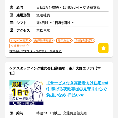
給与
日給1万4700円～1万8375円 + 交通費支給
雇用形態
派遣社員
シフト
週4日以上 1日8時間以上
アクセス
東松戸駅
シルバー歓迎
未経験者歓迎
髪色自由
主婦(夫)歓迎
交通費支給
株式会社アズスタッフの求人一覧を見る
ケアスタッフィング株式会社(勤務地：市川大野エリア)【本
社】
【サービス付き高齢者向け住宅staf
f】稼げる夜勤専従◎見守り中心で
負担少なめ♪日払い★
給与
時給2310円以上+交通費全額支給