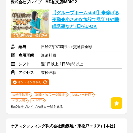
株式会社ブレイブ MD柏支店/MDK12
【グループホームstaff】◆稼げる
夜勤◆小さめな施設で見守りや睡
眠誘導など♪日払いOK
給与
日給2万9700円～+交通費全額
雇用形態
派遣社員
シフト
週1日以上 1日8時間以上
アクセス
東松戸駅
オンライン面接可
大学生歓迎
副業・Ｗワーク歓迎
シルバー歓迎
ピアス可
ヒゲ可
株式会社ブレイブの求人一覧を見る
ケアスタッフィング株式会社(勤務地：東松戸エリア)【本社】