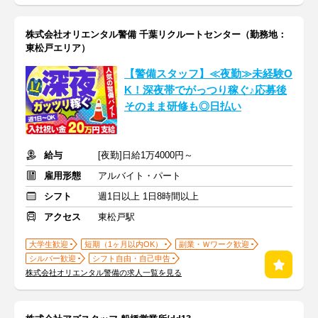
株式会社オリエンタル警備 千葉リクルートセンター（勤務地：
東松戸エリア）
【警備スタッフ】≪夜勤≫未経験O
K！深夜帯でがっつり稼ぐ♪応募後
そのまま研修も◎日払い
給与
[夜勤]日給1万4000円～
雇用形態
アルバイト・パート
シフト
週1日以上 1日8時間以上
アクセス
東松戸駅
大学生歓迎
短期（1ヶ月以内OK）
副業・Ｗワーク歓迎
シルバー歓迎
シフト自由・自己申告
株式会社オリエンタル警備の求人一覧を見る