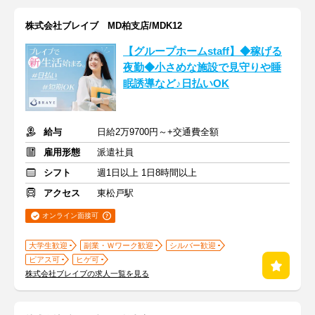
株式会社ブレイブ MD柏支店/MDK12
【グループホームstaff】◆稼げる
夜勤◆小さめな施設で見守りや睡
眠誘導など♪日払いOK
給与
日給2万9700円～+交通費全額
雇用形態
派遣社員
シフト
週1日以上 1日8時間以上
アクセス
東松戸駅
オンライン面接可
大学生歓迎
副業・Ｗワーク歓迎
シルバー歓迎
ピアス可
ヒゲ可
株式会社ブレイブの求人一覧を見る