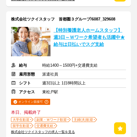
株式会社ツクイスタッフ 首都圏３グループ/6087_329608
【特別養護老人ホームスタッフ】
週3日～Ｗワーク希望者も活躍中★
給与は日払いでスグ支給
給与
時給1400～1500円+交通費支給
雇用形態
派遣社員
シフト
週3日以上 1日8時間以上
アクセス
東松戸駅
オンライン面接可
本日、掲載終了
大学生歓迎
副業・Ｗワーク歓迎
主婦(夫)歓迎
留学生歓迎
交通費支給
株式会社ツクイスタッフの求人一覧を見る