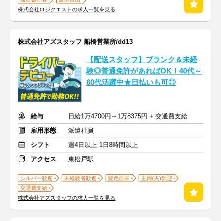
株式会社ロジクエストの求人一覧を見る
株式会社アズスタッフ 船橋営業所/dd13
【配送スタッフ】ブランク＆未経
験◎普通免許があればOK！40代～
60代活躍中★日払いも可◎
給与
日給1万4700円～1万8375円 + 交通費支給
雇用形態
派遣社員
シフト
週4日以上 1日8時間以上
アクセス
東松戸駅
シルバー歓迎
未経験者歓迎
髪色自由
主婦(夫)歓迎
交通費支給
株式会社アズスタッフの求人一覧を見る