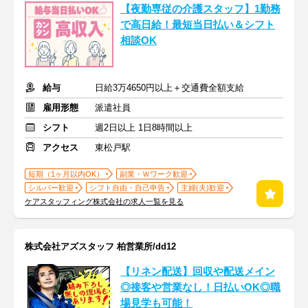
【夜勤専従の介護スタッフ】1勤務
で高日給！最短当日払い＆シフト
相談OK
給与
日給3万4650円以上＋交通費全額支給
雇用形態
派遣社員
シフト
週2日以上 1日8時間以上
アクセス
東松戸駅
短期（1ヶ月以内OK）
副業・Ｗワーク歓迎
シルバー歓迎
シフト自由・自己申告
主婦(夫)歓迎
ケアスタッフィング株式会社の求人一覧を見る
株式会社アズスタッフ 柏営業所/dd12
【リネン配送】回収や配送メイン
◎接客や営業なし！日払いOK◎職
場見学も可能！