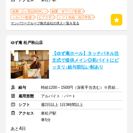
短期（1ヶ月以内OK）
副業・Ｗワーク歓迎
シルバー歓迎
ピアス可
シフト自由・自己申告
マンパワーグループ株式会社の求人一覧を見る
ゆず庵 松戸秋山店
【ゆず庵ホール】タッチパネル注
文式で提供メイン◎初バイトにピ
ッタリ♪給与前払い制あり
給与
時給1200～1500円（深夜手当含む）※昇給は随時あり
雇用形態
アルバイト・パート
シフト
週2日以上 1日3時間以上
アクセス
東松戸駅
車5分
4
あと
日