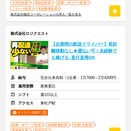
大学生歓迎
高校生歓迎
副業・Ｗワーク歓迎
シルバー歓迎
未経験者歓迎
株式会社物語コーポレーションの求人一覧を見る
株式会社ロジクエスト
【企業間の配送ドライバー】長距
離移動なし★週払い可！未経験で
も稼げる♪直行直帰OK
給与
完全出来高制（1企業：1万7600～2万4200円※1日あたり）
雇用形態
業務委託
シフト
週1日以上
アクセス
東松戸駅
オンライン面接可
副業・Ｗワーク歓迎
未経験者歓迎
主婦(夫)歓迎
履歴書不要
髪型自由